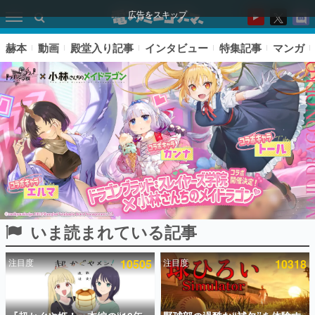
広告をスキップ
赫本
動画
殿堂入り記事
インタビュー
特集記事
マンガ
いま読まれている記事
ピックアップ
注目度
10505
注目度
10318
電ファミのいま読まれている記事ランキング
アプリセール情報