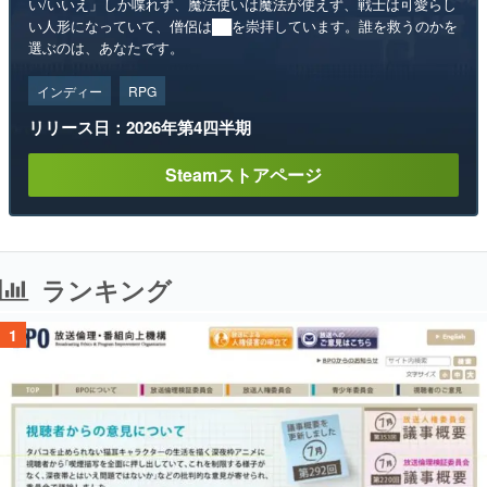
い/いいえ」しか喋れず、魔法使いは魔法が使えず、戦士は可愛らし
い人形になっていて、僧侶は██を崇拝しています。誰を救うのかを
選ぶのは、あなたです。
インディー
RPG
リリース日：2026年第4四半期
Steamストアページ
ランキング
1