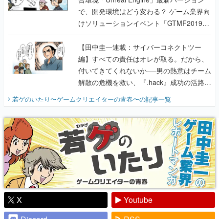
で、開発環境はどう変わる？ ゲーム業界向
けソリューションイベント「GTMF2019」
に行って、より理解を深めよう【PR】
【田中圭一連載：サイバーコネクトツー
編】すべての責任はオレが取る。だから、
付いてきてくれないか──男の熱意はチーム
解散の危機を救い、『.hack』成功の活路を
開く。業界の快男児・松山 洋に流れる血は
若ゲのいたり〜ゲームクリエイターの青春〜
の記事一覧
『少年ジャンプ』色だった【若ゲのいた
り】
X
Youtube