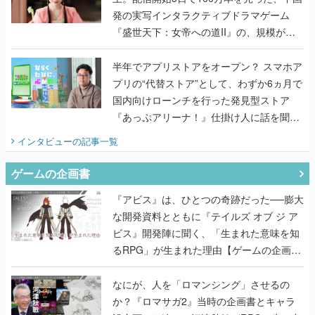
発の実写インタラクティブドラマゲーム
『盛世天下：女帝への道II』の、規模が違
うこだわりをプロデューサーに聞いた
半年でアプリストアをオープン？ スマホア
プリの“代替ストア”として、わずか6ヵ月で
国内向けローンチを行った発見型ストア
『あっぷアリーナ！』仕掛け人に話を聞い
てみた
インタビュー
の記事一覧
ゲームの企画書
『アビス』は、ひとつの奇跡だった──膨大
な開発資料とともに『テイルズ オブ ジ ア
ビス』開発陣に聞く、「生まれた意味を知
るRPG」が生まれた理由【ゲームの企画
書】
なにが、人を「ロマンシング」させるの
か？『ロマサガ2』当時の企画書とキャラ