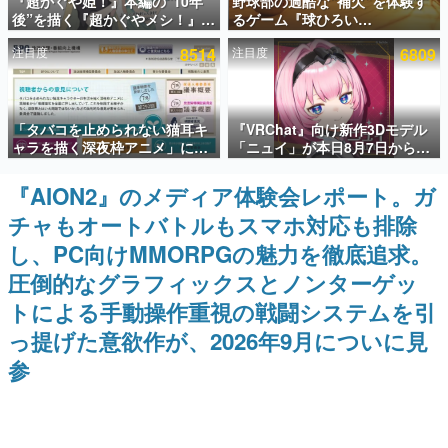
『超かぐや姫！』本編の“10年
野球部の過酷な“補欠”を体験す
後”を描く『超かぐやメシ！』
るゲーム『球ひろい
インタビュー
Web連載決定。新たなWebマン
Simulator』が「1件」のウィッ
注目度
8514
注目度
6809
ガレーベル「ビビビコミック」
シュリストをもとにチェコ語に
連載・特集一覧
にて特別話が掲載スタート、あ
対応しSNSで話題に。『キング
のお話には…まだ続きがある！
ダム・カム』開発元やチェコの
プロ野球選手から称賛の声
殿堂入り記事
「タバコを止められない猫耳キ
『VRChat』向け新作3Dモデル
SNS拡散数が数千以上！ ページビュー数万以上！ などな
ど。多くの人々に読まれた、電ファミ渾身の“殿堂入り”記
ャラを描く深夜枠アニメ」に視
「ニュイ」が本日8月7日から
事をまとめました。
聴者の一部から批判意見。違法
BOOTHにて発売。瞳に光る星
薬物の使用と思しき描写も含め
や感情豊かな表情が、小悪魔か
『AION2』のメディア体験会レポート。ガ
ゲームの企画書
て、BPOが議論を交わす
わいい
名作ゲームクリエイターの方々に製作時のエピソードをお
チャもオートバトルもスマホ対応も排除
聞きし、ヒットする企画（ゲーム）とは何か？を探ってい
きます。
し、PC向けMMORPGの魅力を徹底追求。
赫本
圧倒的なグラフィックスとノンターゲッ
この物語を解いてはいけない。『赫本』は、〈試験問題〉
トによる手動操作重視の戦闘システムを引
の形をした短編ホラー小説集です。
っ提げた意欲作が、2026年9月についに見
新世代に訊く
参
これからのデジタルゲーム市場を担う若きクリエイター達
の姿を追い、彼らのルーツと情熱を探っていきます。
ゲーム世代の作家たち
ゲームに多大な影響を受けた作家さんに取材し、ゲームが