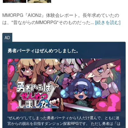
MMORPG『AION2』体験会レポート。長年求めていたの
は、"昔ながらのMMORPG"そのものだった...
[続きを読む]
AD
勇者パーティはぜんめつしました。
“ぜんめつ”してしまった勇者パーティから1人だけ選んで、ともに迷
宮からの脱出を目指すダンジョン探索RPGです。 ただし勇者は「は