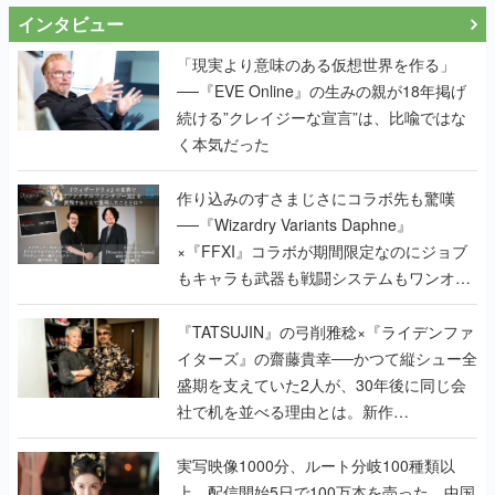
インタビュー
「現実より意味のある仮想世界を作る」
──『EVE Online』の生みの親が18年掲げ
続ける”クレイジーな宣言”は、比喩ではな
く本気だった
作り込みのすさまじさにコラボ先も驚嘆
──『Wizardry Variants Daphne』
×『FFXI』コラボが期間限定なのにジョブ
もキャラも武器も戦闘システムもワンオフ
で作り込まれた理由を両ディレクターに聞
く
『TATSUJIN』の弓削雅稔×『ライデンファ
イターズ』の齋藤貴幸──かつて縦シュー全
盛期を支えていた2人が、30年後に同じ会
社で机を並べる理由とは。新作
『TATSUJIN EXTREME』で初タッグを組
んだレジェンド2人に訊く開発秘話
実写映像1000分、ルート分岐100種類以
上。配信開始5日で100万本を売った、中国