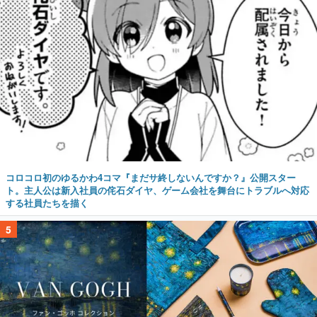
コロコロ初のゆるかわ4コマ『まだサ終しないんですか？』公開スター
ト。主人公は新入社員の侘石ダイヤ、ゲーム会社を舞台にトラブルへ対応
する社員たちを描く
5