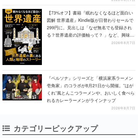
【73%オフ】書籍『眠れなくなるほど面白い
図解 世界遺産』Kindle版が日替わりセールで
299円に。見出しは「なぜ無名でも登録され
る？世界遺産の評価軸って？ 」など、興味を
引くものが並ぶ
2026年8月7日
『ペルソナ』シリーズと「横浜家系ラーメン
壱角家」のコラボが8月21日から開催。”はが
くれ”風とんこつラーメンや、おいしく食べら
れるカレーラーメンがラインナップ
2026年8月7日
カテゴリーピックアップ