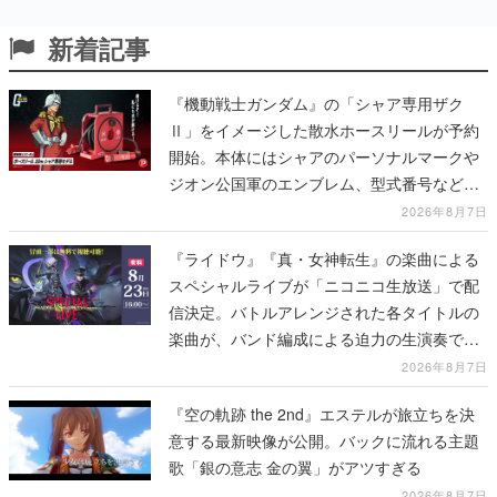
新着記事
『機動戦士ガンダム』の「シャア専用ザク
Ⅱ」をイメージした散水ホースリールが予約
開始。本体にはシャアのパーソナルマークや
ジオン公国軍のエンブレム、型式番号などを
配置
2026年8月7日
『ライドウ』『真・女神転生』の楽曲による
スペシャルライブが「ニコニコ生放送」で配
信決定。バトルアレンジされた各タイトルの
楽曲が、バンド編成による迫力の生演奏で披
露、冒頭部分は“無料”で視聴できる
2026年8月7日
『空の軌跡 the 2nd』エステルが旅立ちを決
意する最新映像が公開。バックに流れる主題
歌「銀の意志 金の翼」がアツすぎる
2026年8月7日