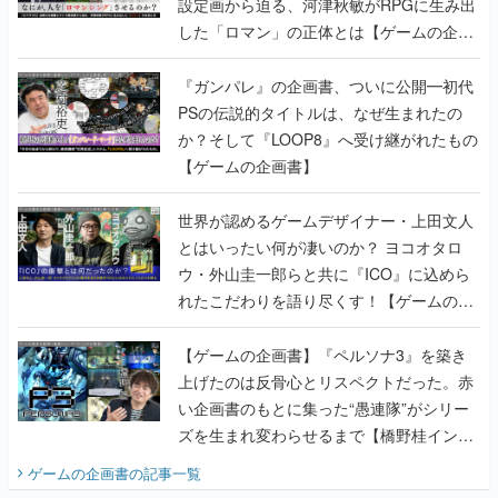
設定画から迫る、河津秋敏がRPGに生み出
した「ロマン」の正体とは【ゲームの企画
書】
『ガンパレ』の企画書、ついに公開━初代
PSの伝説的タイトルは、なぜ生まれたの
か？そして『LOOP8』へ受け継がれたもの
【ゲームの企画書】
世界が認めるゲームデザイナー・上田文人
とはいったい何が凄いのか？ ヨコオタロ
ウ・外山圭一郎らと共に『ICO』に込めら
れたこだわりを語り尽くす！【ゲームの企
画書】
【ゲームの企画書】『ペルソナ3』を築き
上げたのは反骨心とリスペクトだった。赤
い企画書のもとに集った“愚連隊”がシリー
ズを生まれ変わらせるまで【橋野桂インタ
ビュー】
ゲームの企画書
の記事一覧