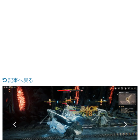
日本のコンテンツ産業やカルチャーに与えた影響を探る企
画です。
日本モバイルゲーム産業史
日本のモバイルゲーム史における主要なトピック・タイト
ルを網羅するほか、開発者へのインタビューや識者による
解説を掲載。約20年の歴史が一望できる決定版！
若ゲのいたり〜ゲームクリエイターの青春〜
『うつヌケ』『ペンと箸』等で知られるマンガ家・田中圭
一先生によるゲーム業界レポートマンガです。
なんでゲームは面白い？
ゲーム開発者・hamatsu氏がゲームの魅力を画面や操作の
記事へ戻る
具体的な形から解き明かしていく、硬派で骨太な評論連載
です。
ゲームが変えた日本語
「経験値」「裏技」「ラスボス」… ゲームにまつわる言葉
の起源や用法の変遷を、コンピューター文化史研究家・タ
イニーP氏が徹底調査。
カテゴリ
特集記事