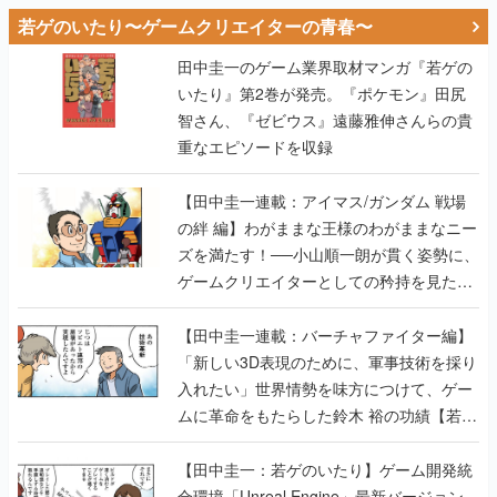
若ゲのいたり〜ゲームクリエイターの青春〜
田中圭一のゲーム業界取材マンガ『若ゲの
いたり』第2巻が発売。『ポケモン』田尻
智さん、『ゼビウス』遠藤雅伸さんらの貴
重なエピソードを収録
【田中圭一連載：アイマス/ガンダム 戦場
の絆 編】わがままな王様のわがままなニー
ズを満たす！──小山順一朗が貫く姿勢に、
ゲームクリエイターとしての矜持を見た
【若ゲのいたり最終回】
【田中圭一連載：バーチャファイター編】
「新しい3D表現のために、軍事技術を採り
入れたい」世界情勢を味方につけて、ゲー
ムに革命をもたらした鈴木 裕の功績【若ゲ
のいたり】
【田中圭一：若ゲのいたり】ゲーム開発統
合環境「Unreal Engine」最新バージョン