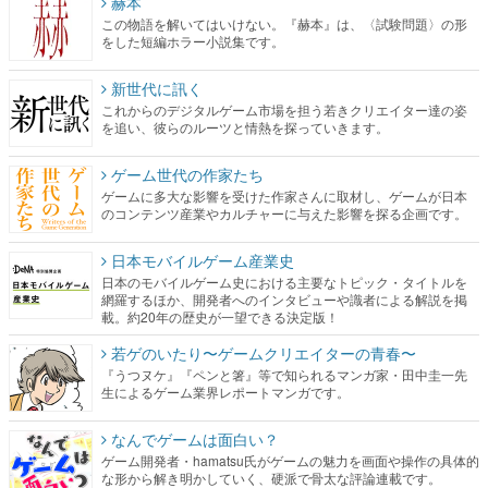
赫本
この物語を解いてはいけない。『赫本』は、〈試験問題〉の形
をした短編ホラー小説集です。
新世代に訊く
これからのデジタルゲーム市場を担う若きクリエイター達の姿
を追い、彼らのルーツと情熱を探っていきます。
ゲーム世代の作家たち
ゲームに多大な影響を受けた作家さんに取材し、ゲームが日本
のコンテンツ産業やカルチャーに与えた影響を探る企画です。
日本モバイルゲーム産業史
日本のモバイルゲーム史における主要なトピック・タイトルを
網羅するほか、開発者へのインタビューや識者による解説を掲
載。約20年の歴史が一望できる決定版！
若ゲのいたり〜ゲームクリエイターの青春〜
『うつヌケ』『ペンと箸』等で知られるマンガ家・田中圭一先
生によるゲーム業界レポートマンガです。
なんでゲームは面白い？
ゲーム開発者・hamatsu氏がゲームの魅力を画面や操作の具体的
な形から解き明かしていく、硬派で骨太な評論連載です。