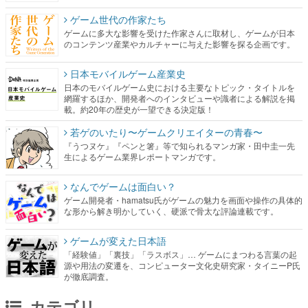
ゲーム世代の作家たち
ゲームに多大な影響を受けた作家さんに取材し、ゲームが日本
のコンテンツ産業やカルチャーに与えた影響を探る企画です。
日本モバイルゲーム産業史
日本のモバイルゲーム史における主要なトピック・タイトルを
網羅するほか、開発者へのインタビューや識者による解説を掲
載。約20年の歴史が一望できる決定版！
若ゲのいたり〜ゲームクリエイターの青春〜
『うつヌケ』『ペンと箸』等で知られるマンガ家・田中圭一先
生によるゲーム業界レポートマンガです。
なんでゲームは面白い？
ゲーム開発者・hamatsu氏がゲームの魅力を画面や操作の具体的
な形から解き明かしていく、硬派で骨太な評論連載です。
ゲームが変えた日本語
「経験値」「裏技」「ラスボス」… ゲームにまつわる言葉の起
源や用法の変遷を、コンピューター文化史研究家・タイニーP氏
が徹底調査。
カテゴリ