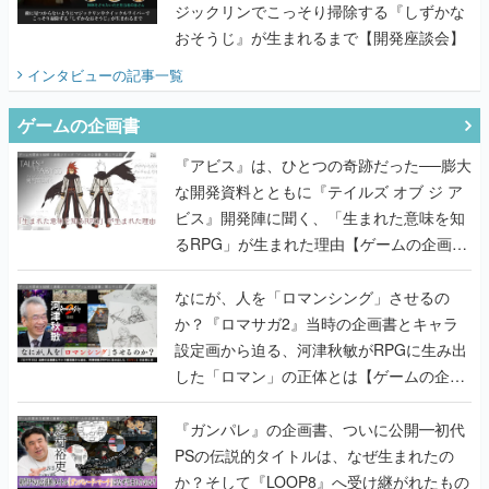
ジックリンでこっそり掃除する『しずかな
おそうじ』が生まれるまで【開発座談会】
インタビュー
の記事一覧
ゲームの企画書
『アビス』は、ひとつの奇跡だった──膨大
な開発資料とともに『テイルズ オブ ジ ア
ビス』開発陣に聞く、「生まれた意味を知
るRPG」が生まれた理由【ゲームの企画
書】
なにが、人を「ロマンシング」させるの
か？『ロマサガ2』当時の企画書とキャラ
設定画から迫る、河津秋敏がRPGに生み出
した「ロマン」の正体とは【ゲームの企画
書】
『ガンパレ』の企画書、ついに公開━初代
PSの伝説的タイトルは、なぜ生まれたの
か？そして『LOOP8』へ受け継がれたもの