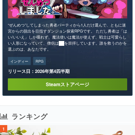
“ぜんめつ”してしまった勇者パーティから1人だけ選んで、ともに迷
宮からの脱出を目指すダンジョン探索RPGです。 ただし勇者は「は
い/いいえ」しか喋れず、魔法使いは魔法が使えず、戦士は可愛らし
い人形になっていて、僧侶は██を崇拝しています。誰を救うのかを
選ぶのは、あなたです。
インディー
RPG
リリース日：2026年第4四半期
Steamストアページ
ランキング
1