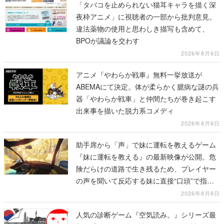
「タバコを止められない猫耳キャラを描く深
夜枠アニメ」に視聴者の一部から批判意見。
違法薬物の使用と思わしき描写も含めて、
BPOが議論を交わす
2026年8月6日
アニメ『やわらか戦車』無料一挙放送が
ABEMAにて決定。体が柔らかく臆病な謎の兵
器「やわらか戦車」と仲間たちが巻き起こす
出来事を描いた脱力系コメディ
2026年8月6日
助手席から「声」で妹に運転を教えるゲーム
『妹に運転を教える』の最新映像が公開。危
険だらけの道路で生き残るため、プレイヤー
の声を聞いて反応する妹に直接“口頭”で指示
を出していく
2026年8月6日
人気の診断ゲーム『空気読み。』シリーズ最