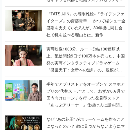
で作り込まれた理由を両ディレクターに聞
く
『TATSUJIN』の弓削雅稔×『ライデンファ
イターズ』の齋藤貴幸──かつて縦シュー全
盛期を支えていた2人が、30年後に同じ会
社で机を並べる理由とは。新作
『TATSUJIN EXTREME』で初タッグを組
んだレジェンド2人に訊く開発秘話
実写映像1000分、ルート分岐100種類以
上。配信開始5日で100万本を売った、中国
発の実写インタラクティブドラマゲーム
『盛世天下：女帝への道II』の、規模が違
うこだわりをプロデューサーに聞いた
半年でアプリストアをオープン？ スマホア
プリの“代替ストア”として、わずか6ヵ月で
国内向けローンチを行った発見型ストア
『あっぷアリーナ！』仕掛け人に話を聞い
てみた
なぜ “あの花王” がホラーゲームを作ること
になったのか？ 敵に見つからないようにマ