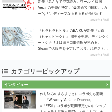
新作『みんなで空気読み。ワールド 韓国
Ver.』の発売が決定。“爆弾酒”や“軍隊サッカ
ー”など、ディープなあるあるが飛び出す
2026年8月6日
『ヒラヒラヒヒル』のBA-KUが新作『百白
（ヒャクビャク）』 開発を発表。ディレクタ
ー・シナリオは瀬戸口廉也氏が務める。
Steamでの販売を予定しており、現在ストア
ページを準備中
2026年8月6日
カテゴリーピックアップ
インタビュー
作り込みのすさまじさにコラボ先も驚嘆
──『Wizardry Variants Daphne』
×『FFXI』コラボが期間限定なのにジョブ
もキャラも武器も戦闘システムもワンオフ