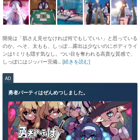
開発は「肌さえ見せなければ何でもしていい」と思っている
のか。へそ、太もも、しっぽ…露出は少ないのにボディライ
ンは1ミリも隠す気なし。つい目を奪われる高貴な質感で、
しっぽにはジッパー完備...
[続きを読む]
AD
勇者パーティはぜんめつしました。