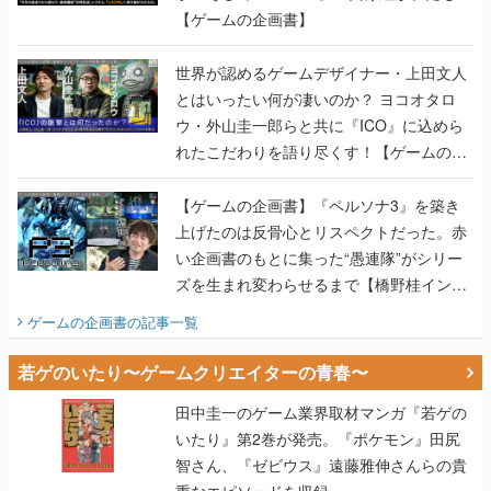
【ゲームの企画書】
世界が認めるゲームデザイナー・上田文人
とはいったい何が凄いのか？ ヨコオタロ
ウ・外山圭一郎らと共に『ICO』に込めら
れたこだわりを語り尽くす！【ゲームの企
画書】
【ゲームの企画書】『ペルソナ3』を築き
上げたのは反骨心とリスペクトだった。赤
い企画書のもとに集った“愚連隊”がシリー
ズを生まれ変わらせるまで【橋野桂インタ
ビュー】
ゲームの企画書
の記事一覧
若ゲのいたり〜ゲームクリエイターの青春〜
田中圭一のゲーム業界取材マンガ『若ゲの
いたり』第2巻が発売。『ポケモン』田尻
智さん、『ゼビウス』遠藤雅伸さんらの貴