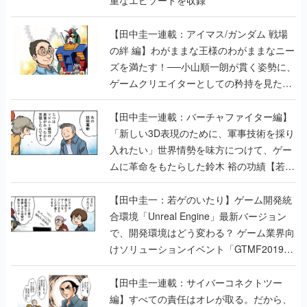
重なエピソードを収録
【田中圭一連載：アイマス/ガンダム 戦場
の絆 編】わがままな王様のわがままなニー
ズを満たす！──小山順一朗が貫く姿勢に、
ゲームクリエイターとしての矜持を見た
【若ゲのいたり最終回】
【田中圭一連載：バーチャファイター編】
「新しい3D表現のために、軍事技術を採り
入れたい」世界情勢を味方につけて、ゲー
ムに革命をもたらした鈴木 裕の功績【若ゲ
のいたり】
【田中圭一：若ゲのいたり】ゲーム開発統
合環境「Unreal Engine」最新バージョン
で、開発環境はどう変わる？ ゲーム業界向
けソリューションイベント「GTMF2019」
に行って、より理解を深めよう【PR】
【田中圭一連載：サイバーコネクトツー
編】すべての責任はオレが取る。だから、