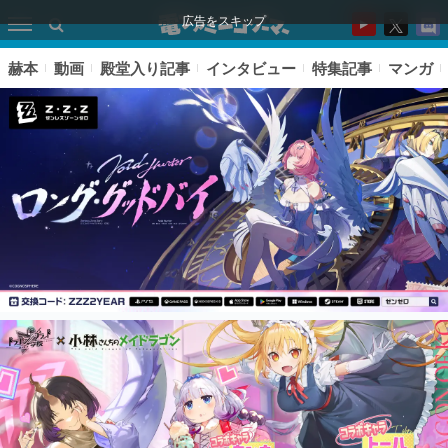
広告をスキップ
赫本
動画
殿堂入り記事
インタビュー
特集記事
マンガ
ピックアップ
電ファミのいま読まれている記事ランキング
アプリセール情報