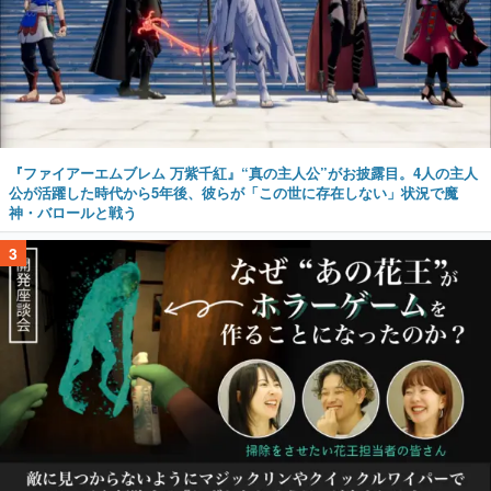
『ファイアーエムブレム 万紫千紅』“真の主人公”がお披露目。4人の主人
公が活躍した時代から5年後、彼らが「この世に存在しない」状況で魔
神・バロールと戦う
3