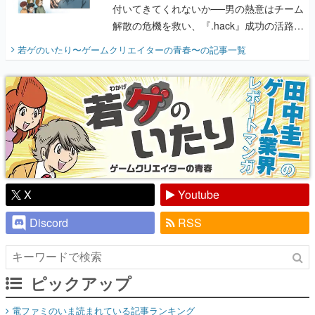
付いてきてくれないか──男の熱意はチーム
解散の危機を救い、『.hack』成功の活路を
開く。業界の快男児・松山 洋に流れる血は
若ゲのいたり〜ゲームクリエイターの青春〜
の記事一覧
『少年ジャンプ』色だった【若ゲのいた
り】
X
Youtube
Discord
RSS
ピックアップ
電ファミのいま読まれている記事ランキング