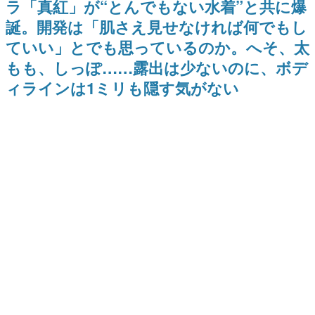
ラ「真紅」が“とんでもない水着”と共に爆
式リリースを記念したキャンペ
介
日本のコンテンツ産業やカルチャーに与えた影響を探る企
ーン
誕。開発は「肌さえ見せなければ何でもし
画です。
ていい」とでも思っているのか。へそ、太
日本モバイルゲーム産業史
日本のモバイルゲーム史における主要なトピック・タイト
もも、しっぽ……露出は少ないのに、ボデ
ルを網羅するほか、開発者へのインタビューや識者による
解説を掲載。約20年の歴史が一望できる決定版！
ィラインは1ミリも隠す気がない
若ゲのいたり〜ゲームクリエイターの青春〜
『うつヌケ』『ペンと箸』等で知られるマンガ家・田中圭
一先生によるゲーム業界レポートマンガです。
なんでゲームは面白い？
ゲーム開発者・hamatsu氏がゲームの魅力を画面や操作の
具体的な形から解き明かしていく、硬派で骨太な評論連載
です。
ゲームが変えた日本語
「経験値」「裏技」「ラスボス」… ゲームにまつわる言葉
の起源や用法の変遷を、コンピューター文化史研究家・タ
イニーP氏が徹底調査。
カテゴリ
特集記事