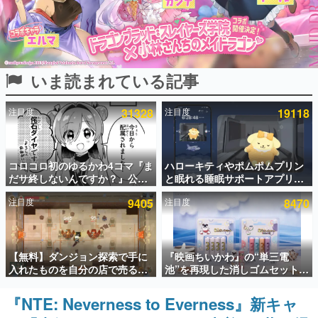
インタビュー
連載・特集一覧
いま読まれている記事
殿堂入り記事
SNS拡散数が数千以上！ ページビュー数万以上！ などな
ど。多くの人々に読まれた、電ファミ渾身の“殿堂入り”記
注目度
31328
注目度
19118
事をまとめました。
ゲームの企画書
名作ゲームクリエイターの方々に製作時のエピソードをお
聞きし、ヒットする企画（ゲーム）とは何か？を探ってい
コロコロ初のゆるかわ4コマ『ま
ハローキティやポムポムプリン
きます。
だサ終しないんですか？』公開
と眠れる睡眠サポートアプリ
スタート。主人公は新入社員の
『ゆめたび』が配信中。キャラ
赫本
注目度
9405
注目度
8470
侘石ダイヤ、ゲーム会社を舞台
ごとのASMRや目覚ましアラー
この物語を解いてはいけない。『赫本』は、〈試験問題〉
にトラブルへ対応する社員たち
ムも搭載
の形をした短編ホラー小説集です。
を描く
新世代に訊く
【無料】ダンジョン探索で手に
『映画ちいかわ』の“単三電
これからのデジタルゲーム市場を担う若きクリエイター達
入れたものを自分の店で売るゲ
池”を再現した消しゴムセットが
の姿を追い、彼らのルーツと情熱を探っていきます。
ーム『Moonlighter』がSteam
8月7日より発売決定。公式は
にて無料配布中！続編
「在ったものを 消しながら いつ
『NTE: Neverness to Everness』新キャ
ゲーム世代の作家たち
『Moonlighter 2』の9月2日正
かなくなる 永遠のいのち」と紹
ゲームに多大な影響を受けた作家さんに取材し、ゲームが