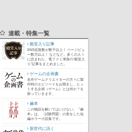
連載・特集一覧
殿堂入り記事
SNS拡散数が数千以上！ ページビュ
ー数万以上！ などなど。多くの人々
に読まれた、電ファミ渾身の“殿堂入
り”記事をまとめました。
ゲームの企画書
名作ゲームクリエイターの方々に製
作時のエピソードをお聞きし、ヒッ
トする企画（ゲーム）とは何か？を
探っていきます。
赫本
この物語を解いてはいけない。『赫
本』は、〈試験問題〉の形をした短
編ホラー小説集です。
新世代に訊く