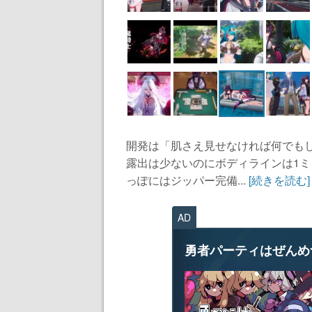
開発は「肌さえ見せなければ何でも
露出は少ないのにボディラインは1
っぽにはジッパー完備...
[続きを読む]
AD
勇者パーティはぜんめ