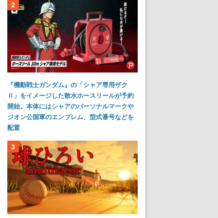
2
『機動戦士ガンダム』の「シャア専用ザク
Ⅱ」をイメージした散水ホースリールが予約
開始。本体にはシャアのパーソナルマークや
ジオン公国軍のエンブレム、型式番号などを
配置
3