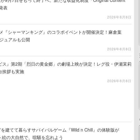
を発表
2026年8月8日
ニメ『シャーマンキング』のコラボイベントが開催決定！麻倉葉
ビジュアルも公開
2026年8月8日
ビス』第2期「烈日の黄金郷」の劇場上映が決定！レグ役・伊瀬茉莉
台挨拶も実施
2026年8月8日
を建てて暮らすサバイバルゲーム『Wild n Chill』の体験版が
ット絵の大自然で、喧騒を忘れよう