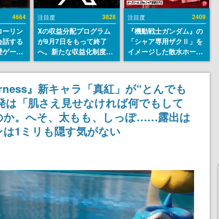
4664
3828
2409
注目度
注目度
ローリン
Xの収益分配プログラム
『機動戦士ガンダム』の
会話する
が9月7日をもって終了
「シャア専用ザクⅡ」を
愛ゲーム
へ。新たな収益化制度
イメージした散水ホース
ソウルラ
「Original Content
リールが予約開始。本体
。返事に
Rewards Program」を
にはシャアのパーソナル
U
発表
マークやジオン公国軍の
o Everness』新キャラ「真紅」が“とんでも
エンブレム、型式番号な
発は「肌さえ見せなければ何でもして
どを配置
のか。へそ、太もも、しっぽ……露出は
ンは1ミリも隠す気がない