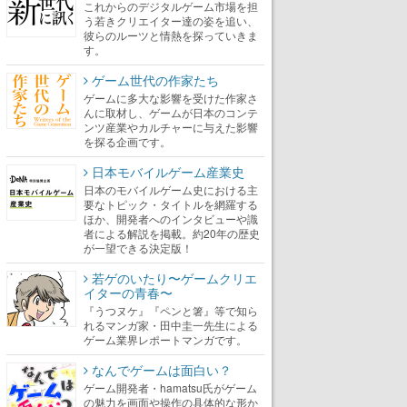
これからのデジタルゲーム市場を担
う若きクリエイター達の姿を追い、
彼らのルーツと情熱を探っていきま
す。
ゲーム世代の作家たち
ゲームに多大な影響を受けた作家さ
んに取材し、ゲームが日本のコンテ
ンツ産業やカルチャーに与えた影響
を探る企画です。
日本モバイルゲーム産業史
日本のモバイルゲーム史における主
要なトピック・タイトルを網羅する
ほか、開発者へのインタビューや識
者による解説を掲載。約20年の歴史
が一望できる決定版！
若ゲのいたり〜ゲームクリエ
イターの青春〜
『うつヌケ』『ペンと箸』等で知ら
れるマンガ家・田中圭一先生による
ゲーム業界レポートマンガです。
なんでゲームは面白い？
ゲーム開発者・hamatsu氏がゲーム
の魅力を画面や操作の具体的な形か