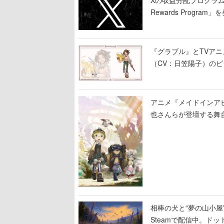
Rewards Program」
『グラブル』とTVア
（CV：日笠陽子）の
アニメ『メイドインア
也さんらが登壇する舞
相棒の犬と“夢の山小屋”
Steamで配信中。ド