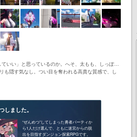
していい」と思っているのか。へそ、太もも、しっぽ…
ミリも隠す気なし。つい目を奪われる高貴な質感で、し
つしました。
“ぜんめつ”してしまった勇者パーティか
ら1人だけ選んで、ともに迷宮からの脱
出を目指すダンジョン探索RPGです。