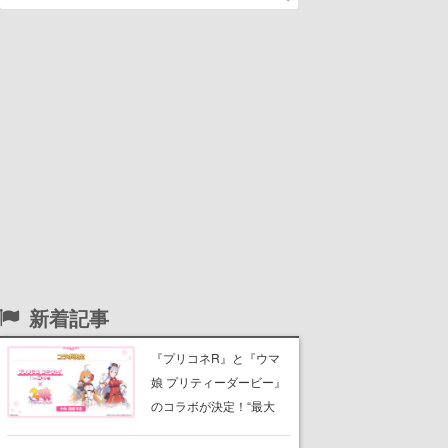
新着記事
『プリコネR』と『ウマ
娘 プリティーダービー』
のコラボが決定！“最大
170連無料”の8.5周年キャ