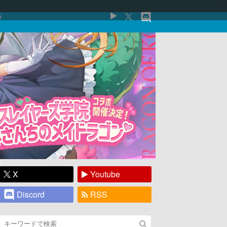
5
X
Youtube
Discord
RSS