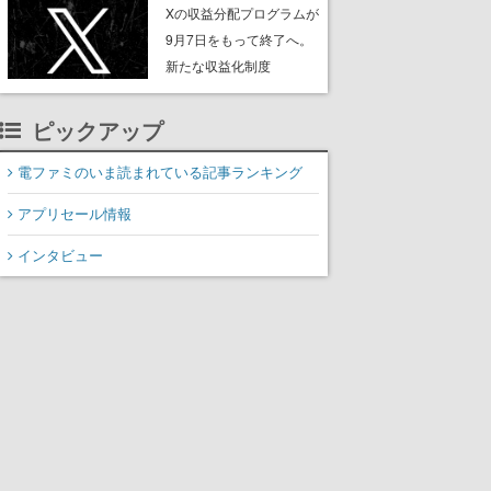
ンペーンなども発表
Xの収益分配プログラムが
9月7日をもって終了へ。
新たな収益化制度
「Original Content
Rewards Program」を発
ピックアップ
表
電ファミのいま読まれている記事ランキング
アプリセール情報
インタビュー