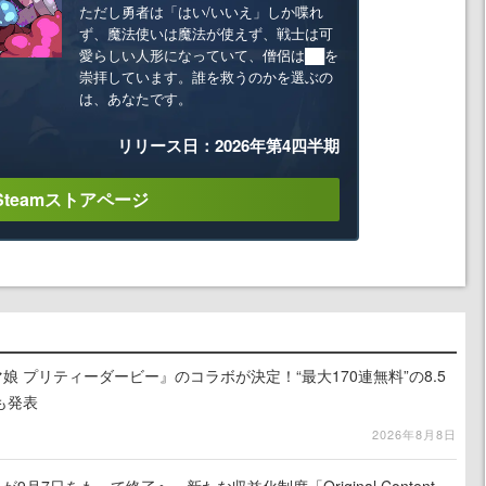
ただし勇者は「はい/いいえ」しか喋れ
ず、魔法使いは魔法が使えず、戦士は可
愛らしい人形になっていて、僧侶は██を
崇拝しています。誰を救うのかを選ぶの
は、あなたです。
リリース日：2026年第4四半期
Steamストアページ
娘 プリティーダービー』のコラボが決定！“最大170連無料”の8.5
も発表
2026年8月8日
月7日をもって終了へ。新たな収益化制度「Original Content