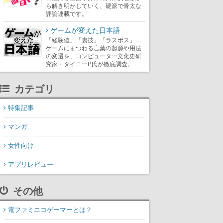
ら解き明かしていく、硬派で骨太な
評論連載です。
ゲームが変えた日本語
「経験値」「裏技」「ラスボス」…
ゲームにまつわる言葉の起源や用法
の変遷を、コンピューター文化史研
究家・タイニーP氏が徹底調査。
カテゴリ
特集記事
マンガ
女性向け
アプリレビュー
その他
電ファミニコゲーマーとは？