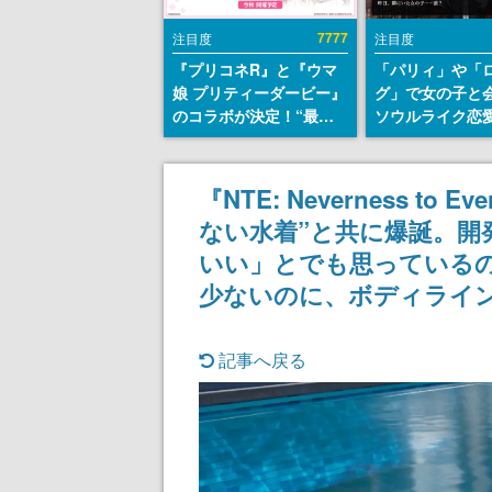
7777
注目度
注目度
『プリコネR』と『ウマ
「パリィ」や「
娘 プリティーダービー』
グ」で女の子と
のコラボが決定！“最大
ソウルライク恋
170連無料”の8.5周年キ
『小早川さんは
ャンペーンなども発表
イク』無料公開
失敗すると「YO
『NTE: Neverness t
DIED」
ない水着”と共に爆誕。開
いい」とでも思っている
少ないのに、ボディライ
記事へ戻る