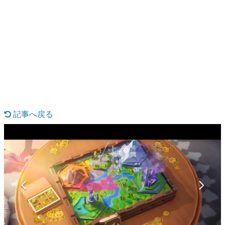
日本のコンテンツ産業やカルチャーに与えた影響を探る企
画です。
日本モバイルゲーム産業史
日本のモバイルゲーム史における主要なトピック・タイト
ルを網羅するほか、開発者へのインタビューや識者による
解説を掲載。約20年の歴史が一望できる決定版！
若ゲのいたり〜ゲームクリエイターの青春〜
『うつヌケ』『ペンと箸』等で知られるマンガ家・田中圭
一先生によるゲーム業界レポートマンガです。
記事へ戻る
なんでゲームは面白い？
ゲーム開発者・hamatsu氏がゲームの魅力を画面や操作の
具体的な形から解き明かしていく、硬派で骨太な評論連載
です。
ゲームが変えた日本語
「経験値」「裏技」「ラスボス」… ゲームにまつわる言葉
の起源や用法の変遷を、コンピューター文化史研究家・タ
イニーP氏が徹底調査。
カテゴリ
特集記事