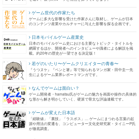
ゲーム世代の作家たち
ゲームに多大な影響を受けた作家さんに取材し、ゲームが日本
のコンテンツ産業やカルチャーに与えた影響を探る企画です。
日本モバイルゲーム産業史
日本のモバイルゲーム史における主要なトピック・タイトルを
網羅するほか、開発者へのインタビューや識者による解説を掲
載。約20年の歴史が一望できる決定版！
若ゲのいたり〜ゲームクリエイターの青春〜
『うつヌケ』『ペンと箸』等で知られるマンガ家・田中圭一先
生によるゲーム業界レポートマンガです。
なんでゲームは面白い？
ゲーム開発者・hamatsu氏がゲームの魅力を画面や操作の具体的
な形から解き明かしていく、硬派で骨太な評論連載です。
ゲームが変えた日本語
「経験値」「裏技」「ラスボス」… ゲームにまつわる言葉の起
源や用法の変遷を、コンピューター文化史研究家・タイニーP氏
が徹底調査。