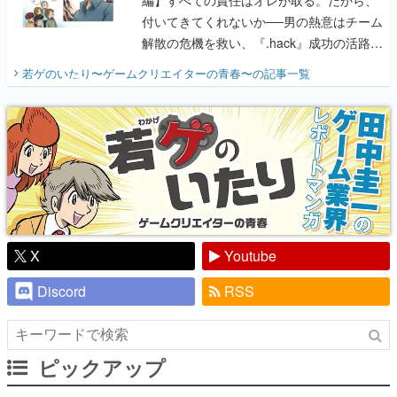
付いてきてくれないか──男の熱意はチーム
解散の危機を救い、『.hack』成功の活路を
開く。業界の快男児・松山 洋に流れる血は
若ゲのいたり〜ゲームクリエイターの青春〜
の記事一覧
『少年ジャンプ』色だった【若ゲのいた
り】
X
Youtube
Discord
RSS
ピックアップ