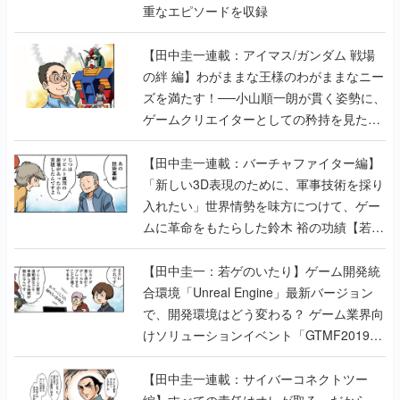
重なエピソードを収録
【田中圭一連載：アイマス/ガンダム 戦場
の絆 編】わがままな王様のわがままなニー
ズを満たす！──小山順一朗が貫く姿勢に、
ゲームクリエイターとしての矜持を見た
【若ゲのいたり最終回】
【田中圭一連載：バーチャファイター編】
「新しい3D表現のために、軍事技術を採り
入れたい」世界情勢を味方につけて、ゲー
ムに革命をもたらした鈴木 裕の功績【若ゲ
のいたり】
【田中圭一：若ゲのいたり】ゲーム開発統
合環境「Unreal Engine」最新バージョン
で、開発環境はどう変わる？ ゲーム業界向
けソリューションイベント「GTMF2019」
に行って、より理解を深めよう【PR】
【田中圭一連載：サイバーコネクトツー
編】すべての責任はオレが取る。だから、