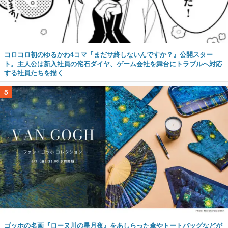
コロコロ初のゆるかわ4コマ『まだサ終しないんですか？』公開スター
ト。主人公は新入社員の侘石ダイヤ、ゲーム会社を舞台にトラブルへ対応
する社員たちを描く
5
ゴッホの名画『ローヌ川の星月夜』をあしらった傘やトートバッグなどが