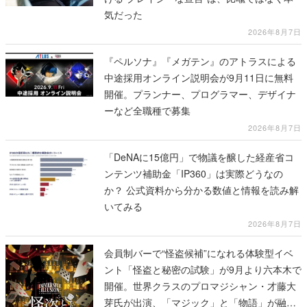
気だった
2026年8月7日
『ペルソナ』『メガテン』のアトラスによる
中途採用オンライン説明会が9月11日に無料
開催。プランナー、プログラマー、デザイナ
ーなど全職種で募集
2026年8月7日
「DeNAに15億円」で物議を醸した経産省コ
ンテンツ補助金「IP360」は実際どうなの
か？ 公式資料から分かる数値と情報を読み解
いてみる
2026年8月7日
会員制バーで“怪盗候補”になれる体験型イベ
ント「怪盗と秘密の試験」が9月より六本木で
開催。世界クラスのプロマジシャン・才藤大
芽氏が出演、「マジック」と「物語」が融合