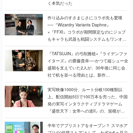
く本気だった
作り込みのすさまじさにコラボ先も驚嘆
──『Wizardry Variants Daphne』
×『FFXI』コラボが期間限定なのにジョブ
もキャラも武器も戦闘システムもワンオフ
で作り込まれた理由を両ディレクターに聞
く
『TATSUJIN』の弓削雅稔×『ライデンファ
イターズ』の齋藤貴幸──かつて縦シュー全
盛期を支えていた2人が、30年後に同じ会
社で机を並べる理由とは。新作
『TATSUJIN EXTREME』で初タッグを組
んだレジェンド2人に訊く開発秘話
実写映像1000分、ルート分岐100種類以
上。配信開始5日で100万本を売った、中国
発の実写インタラクティブドラマゲーム
『盛世天下：女帝への道II』の、規模が違
うこだわりをプロデューサーに聞いた
半年でアプリストアをオープン？ スマホア
プリの“代替ストア”として、わずか6ヵ月で