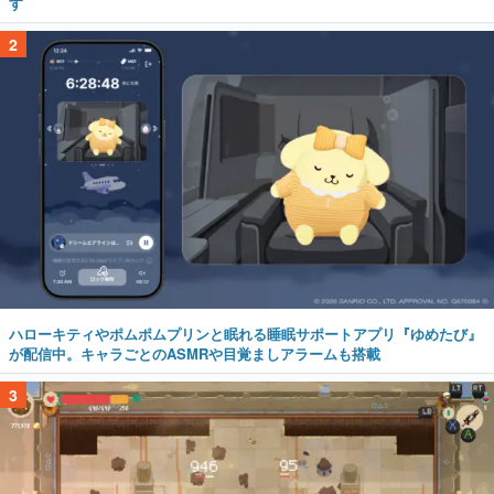
す
2
ハローキティやポムポムプリンと眠れる睡眠サポートアプリ『ゆめたび』
が配信中。キャラごとのASMRや目覚ましアラームも搭載
3