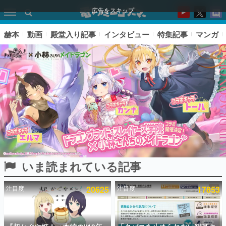
広告をスキップ
赫本
動画
殿堂入り記事
インタビュー
特集記事
マンガ
いま読まれている記事
ピックアップ
注目度
20625
注目度
17853
電ファミのいま読まれている記事ランキング
アプリセール情報