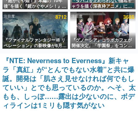
『超かぐや姫！』本編の“10年
「タバコを止められない猫耳キ
後”を描く『超かぐやメシ！』
ャラを描く深夜枠アニメ」に視
インタビュー
Web連載決定。新たなWebマン
聴者の一部から批判意見。違法
注目度
8712
注目度
3685
ガレーベル「ビビビコミック」
薬物の使用と思しき描写も含め
連載・特集一覧
にて特別話が掲載スタート、あ
て、BPOが議論を交わす
のお話には…まだ続きがある！
殿堂入り記事
『ファイナルファンタジーⅦ リ
『グノーシア』コラボカフェが
SNS拡散数が数千以上！ ページビュー数万以上！ などな
ど。多くの人々に読まれた、電ファミ渾身の“殿堂入り”記
ベレーション』の新映像が8月
開催決定。「学園祭」をコンセ
事をまとめました。
26日早朝に公開へ。『FF7』リ
プトに、模擬店やセツやSQ、ラ
メイクシリーズの完結編、
キオたちが学祭バンドを楽しむ
『NTE: Neverness to Everness』新キャ
ゲームの企画書
「gamescom」のオープニング
様子を切り取った新グッズが展
名作ゲームクリエイターの方々に製作時のエピソードをお
ラ「真紅」が“とんでもない水着”と共に爆
ナイトライブにてディレクター
開
聞きし、ヒットする企画（ゲーム）とは何か？を探ってい
の浜口直樹氏が登壇する予定
きます。
誕。開発は「肌さえ見せなければ何でもし
赫本
ていい」とでも思っているのか。へそ、太
この物語を解いてはいけない。『赫本』は、〈試験問題〉
もも、しっぽ……露出は少ないのに、ボデ
の形をした短編ホラー小説集です。
ィラインは1ミリも隠す気がない
新世代に訊く
これからのデジタルゲーム市場を担う若きクリエイター達
の姿を追い、彼らのルーツと情熱を探っていきます。
ゲーム世代の作家たち
ゲームに多大な影響を受けた作家さんに取材し、ゲームが