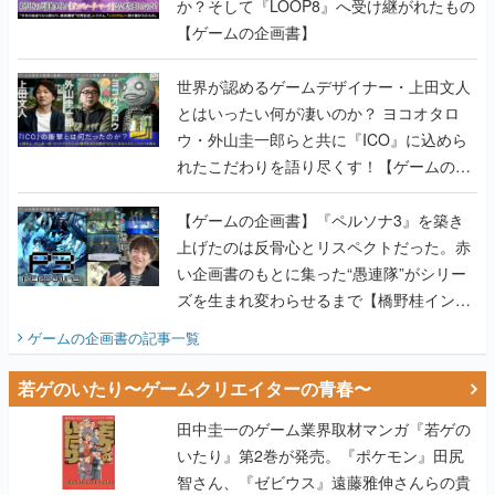
か？そして『LOOP8』へ受け継がれたもの
【ゲームの企画書】
世界が認めるゲームデザイナー・上田文人
とはいったい何が凄いのか？ ヨコオタロ
ウ・外山圭一郎らと共に『ICO』に込めら
れたこだわりを語り尽くす！【ゲームの企
画書】
【ゲームの企画書】『ペルソナ3』を築き
上げたのは反骨心とリスペクトだった。赤
い企画書のもとに集った“愚連隊”がシリー
ズを生まれ変わらせるまで【橋野桂インタ
ビュー】
ゲームの企画書
の記事一覧
若ゲのいたり〜ゲームクリエイターの青春〜
田中圭一のゲーム業界取材マンガ『若ゲの
いたり』第2巻が発売。『ポケモン』田尻
智さん、『ゼビウス』遠藤雅伸さんらの貴