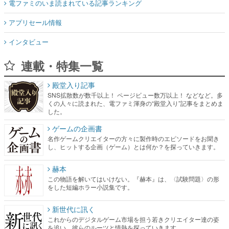
電ファミのいま読まれている記事ランキング
アプリセール情報
インタビュー
連載・特集一覧
殿堂入り記事
SNS拡散数が数千以上！ ページビュー数万以上！ などなど。多
くの人々に読まれた、電ファミ渾身の“殿堂入り”記事をまとめま
した。
ゲームの企画書
名作ゲームクリエイターの方々に製作時のエピソードをお聞き
し、ヒットする企画（ゲーム）とは何か？を探っていきます。
赫本
この物語を解いてはいけない。『赫本』は、〈試験問題〉の形
をした短編ホラー小説集です。
新世代に訊く
これからのデジタルゲーム市場を担う若きクリエイター達の姿
を追い、彼らのルーツと情熱を探っていきます。