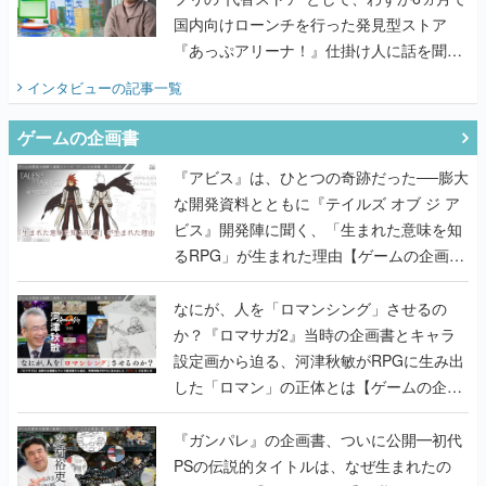
国内向けローンチを行った発見型ストア
『あっぷアリーナ！』仕掛け人に話を聞い
てみた
インタビュー
の記事一覧
ゲームの企画書
『アビス』は、ひとつの奇跡だった──膨大
な開発資料とともに『テイルズ オブ ジ ア
ビス』開発陣に聞く、「生まれた意味を知
るRPG」が生まれた理由【ゲームの企画
書】
なにが、人を「ロマンシング」させるの
か？『ロマサガ2』当時の企画書とキャラ
設定画から迫る、河津秋敏がRPGに生み出
した「ロマン」の正体とは【ゲームの企画
書】
『ガンパレ』の企画書、ついに公開━初代
PSの伝説的タイトルは、なぜ生まれたの