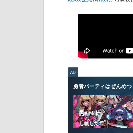
AD
勇者パーティはぜんめつ