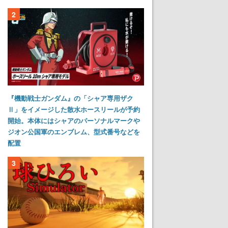
2
『機動戦士ガンダム』の「シャア専用ザク
Ⅱ」をイメージした散水ホースリールが予約
開始。本体にはシャアのパーソナルマークや
ジオン公国軍のエンブレム、型式番号などを
配置
3