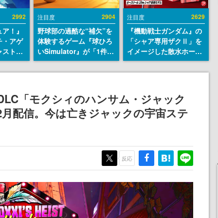
2992
2904
2629
注目度
注目度
ュア！』
野球部の過酷な“補欠”を
『機動戦士ガンダム』の
チ・アゲ
体験するゲーム『球ひろ
「シャア専用ザクⅡ」を
ャストは
いSimulator』が「1件」
イメージした散水ホース
判明。
のウィッシュリストをも
リールが予約開始。本体
始める異
とにチェコ語に対応し
にはシャアのパーソナル
トー役、
SNSで話題に。『キング
マークやジオン公国軍の
イク』山
ダム・カム』開発元やチ
エンブレム、型式番号な
』第一弾DLC「モクシィのハンサム・ジャック
ェコのプロ野球選手から
どを配置
2月配信。今は亡きジャックの宇宙ステ
称賛の声
反応