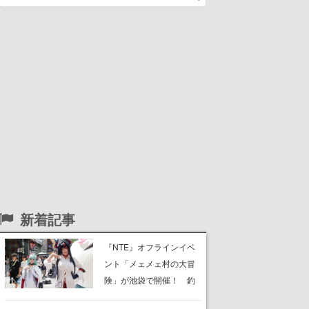
新着記事
『NTE』オフラインイベ
ント「メェメェ村の大冒
険」が池袋で開催！ 釣
りや麻雀、公式レイヤー