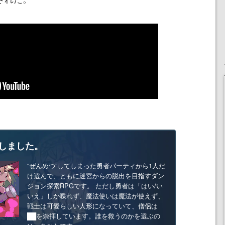
しました。
“ぜんめつ”してしまった勇者パーティから1人だ
け選んで、ともに迷宮からの脱出を目指すダン
ジョン探索RPGです。 ただし勇者は「はい/い
いえ」しか喋れず、魔法使いは魔法が使えず、
戦士は可愛らしい人形になっていて、僧侶は
██を崇拝しています。誰を救うのかを選ぶの