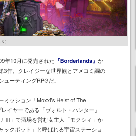
より）
2009年10月に発売された
か
『Borderlands』
第3作。クレイジーな世界観とアメコミ調の
シューティングRPGだ。
ン「Moxxi’s Heist of The
t」は、プレイヤーである「ヴォルト・ハンター」
 III」で酒場を営む女主人「モクシィ」か
ャックポット」と呼ばれる宇宙ステーショ