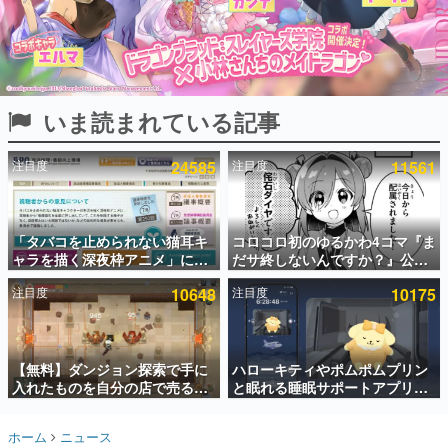
インタビュー
連載・特集一覧
殿堂入り記事
いま読まれている記事
SNS拡散数が数千以上！ ページビュー数万以上！ などな
ど。多くの人々に読まれた、電ファミ渾身の“殿堂入り”記
事をまとめました。
注目度
24585
注目度
11561
ゲームの企画書
名作ゲームクリエイターの方々に製作時のエピソードをお
聞きし、ヒットする企画（ゲーム）とは何か？を探ってい
「タバコを止められない猫耳キ
コロコロ初のゆるかわ4コマ『ま
きます。
ャラを描く深夜枠アニメ」に視
だサ終しないんですか？』公開
赫本
聴者の一部から批判意見。違法
スタート。主人公は新入社員の
この物語を解いてはいけない。『赫本』は、〈試験問題〉
注目度
10648
注目度
10175
薬物の使用と思わしき描写も含
侘石ダイヤ、ゲーム会社を舞台
の形をした短編ホラー小説集です。
めて、BPOが議論を交わす
にトラブルへ対応する社員たち
を描く
新世代に訊く
【無料】ダンジョン探索で手に
ハローキティやポムポムプリン
これからのデジタルゲーム市場を担う若きクリエイター達
の姿を追い、彼らのルーツと情熱を探っていきます。
入れたものを自分の店で売るゲ
と眠れる睡眠サポートアプリ
ーム『Moonlighter』がSteam
『ゆめたび』が配信中。キャラ
にて無料配布中！続編
ごとのASMRや目覚ましアラー
ゲーム世代の作家たち
ホーム
ニュース
『Moonlighter 2』の9月2日正
ムも搭載
ゲームに多大な影響を受けた作家さんに取材し、ゲームが