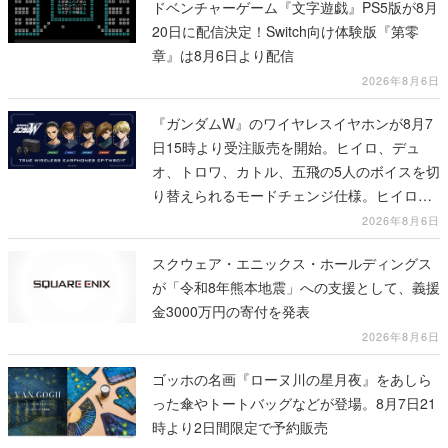
ドベンチャーゲーム『文字遊戯』PS5版が8月
20日に配信決定！Switch向け体験版『第零
章』は8月6日より配信
2026年8月6日
『ガンダムW』のワイヤレスイヤホンが8月7
日15時より受注販売を開始。ヒイロ、デュ
オ、トロワ、カトル、五飛の5人のボイスを切
り替えられるモードチェンジ仕様。ヒイロが
「お前を殺す」「死ぬほど痛いぞ」とささや
2026年8月6日
く
スクウェア・エニックス・ホールディングス
が「令和8年熊本地震」への支援として、義援
金3000万円の寄付を発表
2026年8月6日
ゴッホの名画『ローヌ川の星月夜』をあしら
った傘やトートバッグなどが登場。8月7日21
時より2日間限定で予約販売