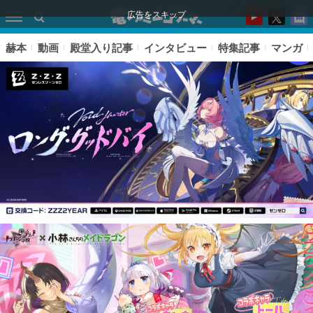
広告をスキップ
赫本
動画
殿堂入り記事
インタビュー
特集記事
マンガ
ピックアップ
電ファミのいま読まれている記事ランキング
アプリセール情報