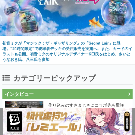
初音ミクが『マジック：ザ・ギャザリング』の「Secret Lair」に登
場。“24時間限定”で統率者デッキの受注販売を実施へ。また、カードのイ
ラストも公開。初音ミクのオリジナルデザイナーKEI氏をはじめ、さいと
うなおき氏、八三氏も参加
カテゴリーピックアップ
インタビュー
作り込みのすさまじさにコラボ先も驚嘆
──『Wizardry Variants Daphne』
×『FFXI』コラボが期間限定なのにジョブ
もキャラも武器も戦闘システムもワンオフ
で作り込まれた理由を両ディレクターに聞