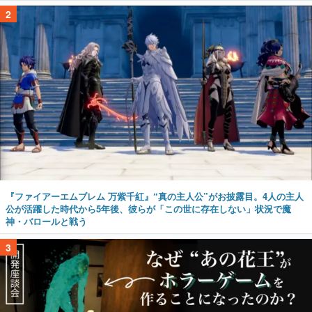
2
『ファイアーエムブレム 万紫千紅』“真の主人公”がお披露目。4人の主人
公が活躍した時代から5年後、彼らが「この世に存在しない」状況で魔
神・バロールと戦う
3