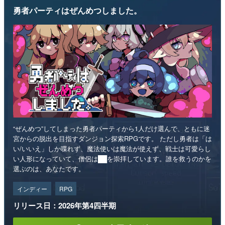
勇者パーティはぜんめつしました。
“ぜんめつ”してしまった勇者パーティから1人だけ選んで、ともに迷
宮からの脱出を目指すダンジョン探索RPGです。 ただし勇者は「は
い/いいえ」しか喋れず、魔法使いは魔法が使えず、戦士は可愛らし
い人形になっていて、僧侶は██を崇拝しています。誰を救うのかを
選ぶのは、あなたです。
インディー
RPG
リリース日：2026年第4四半期