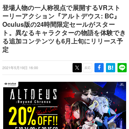
式リリースを記念したキャンペ
日本のコンテンツ産業やカルチャーに与えた影響を探る企
登場人物の一人称視点で展開するVRスト
ーン
画です。
ーリーアクション『アルトデウス: BC』
日本モバイルゲーム産業史
Oculus版の24時間限定セールがスター
日本のモバイルゲーム史における主要なトピック・タイト
ルを網羅するほか、開発者へのインタビューや識者による
ト。異なるキャラクターの物語を体験でき
解説を掲載。約20年の歴史が一望できる決定版！
る追加コンテンツも6月上旬にリリース予
若ゲのいたり〜ゲームクリエイターの青春〜
『うつヌケ』『ペンと箸』等で知られるマンガ家・田中圭
定
一先生によるゲーム業界レポートマンガです。
なんでゲームは面白い？
2021年5月19日 16:00
反応
ゲーム開発者・hamatsu氏がゲームの魅力を画面や操作の
具体的な形から解き明かしていく、硬派で骨太な評論連載
です。
ゲームが変えた日本語
「経験値」「裏技」「ラスボス」… ゲームにまつわる言葉
の起源や用法の変遷を、コンピューター文化史研究家・タ
イニーP氏が徹底調査。
カテゴリ
特集記事