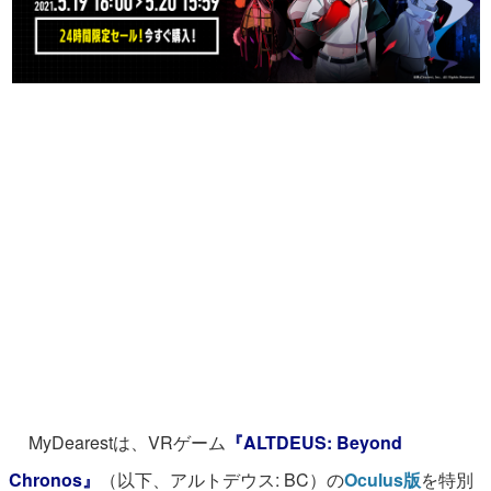
マンガ
女性向け
アプリレビュー
その他
電ファミニコゲーマーとは？
運営：株式会社マレ
MyDearestは、VRゲーム
『ALTDEUS: Beyond
Chronos』
（以下、アルトデウス: BC）の
Oculus版
を特別