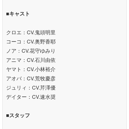
■キャスト
クロエ：CV.鬼頭明里
コーコ：CV.奥野香耶
ノア：CV.花守ゆみり
アニマ：CV.石川由依
ヤマト：CV.小林裕介
アオバ：CV.荒牧慶彦
ジュリィ：CV.芹澤優
デイター：CV.速水奨
■スタッフ