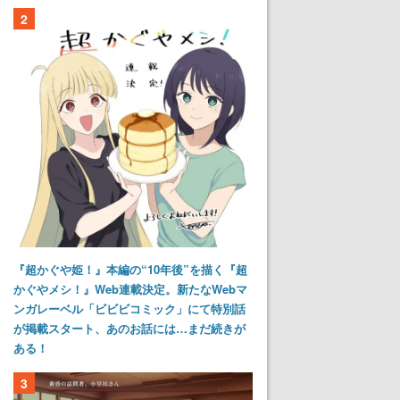
2
『超かぐや姫！』本編の“10年後”を描く『超
かぐやメシ！』Web連載決定。新たなWebマ
ンガレーベル「ビビビコミック」にて特別話
が掲載スタート、あのお話には…まだ続きが
ある！
3