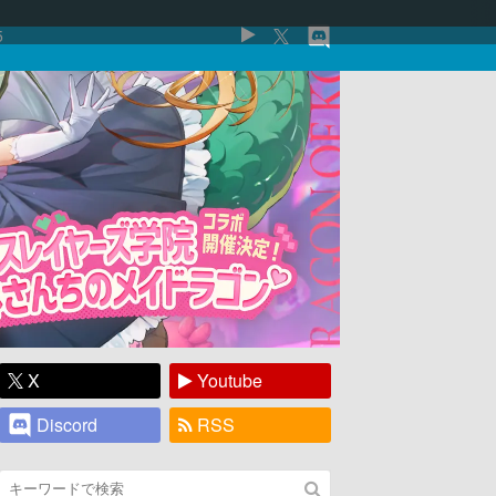
5
X
Youtube
Discord
RSS