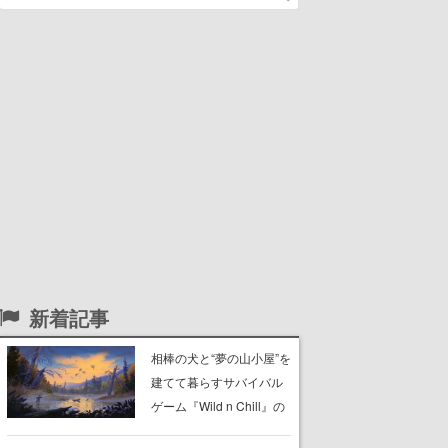
新着記事
相棒の犬と“夢の山小屋”を
建てて暮らすサバイバル
ゲーム『Wild n Chill』の
体験版がSteamで配信