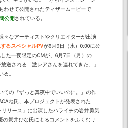
あわせて公開されたティザームービーで
されている。
秒間公開
様々なアーティストやクリエイターが出演
が6月9日（水）0:00に公
表現するスペシャルPV
集した一夜限定のCMが、6月7日（月）の
列で放送される「激レアさんを連れてきた。」
いる。
いての『ずっと真夜中でいいのに。』の作
ACAね氏、本プロジェクトが発表された
ンラインリリース」に出演したハライチの岩井勇気
ー女優の景井ひな氏によるコメントをふくむリ