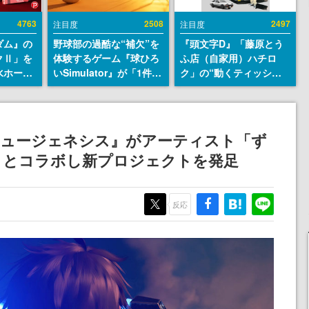
4763
2508
2497
注目度
注目度
ダム』の
野球部の過酷な“補欠”を
『頭文字D』「藤原とう
クⅡ」を
体験するゲーム『球ひろ
ふ店（自家用）ハチロ
水ホース
いSimulator』が「1件」
ク」の“動くティッシュ
始。本体
のウィッシュリストをも
ケース”が買えるポップ
ーソナル
とにチェコ語に対応し
アップショップが開催
公国軍の
SNSで話題に。『キング
へ。マンガの舞台である
式番号な
ダム・カム』開発元やチ
群馬の「イオンモール高
 ニュージェネシス』がアーティスト「ず
ェコのプロ野球選手から
崎」にて、8月11日から8
」とコラボし新プロジェクトを発足
称賛の声
月20日までの期間限定で
開催予定
反応