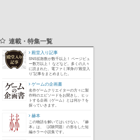
連載・特集一覧
殿堂入り記事
SNS拡散数が数千以上！ ページビュ
ー数万以上！ などなど。多くの人々
に読まれた、電ファミ渾身の“殿堂入
り”記事をまとめました。
ゲームの企画書
名作ゲームクリエイターの方々に製
作時のエピソードをお聞きし、ヒッ
トする企画（ゲーム）とは何か？を
探っていきます。
赫本
この物語を解いてはいけない。『赫
本』は、〈試験問題〉の形をした短
編ホラー小説集です。