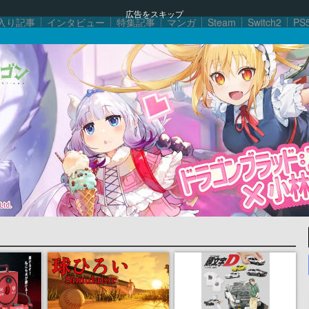
広告をスキップ
入り記事
インタビュー
特集記事
マンガ
Steam
Switch2
PS