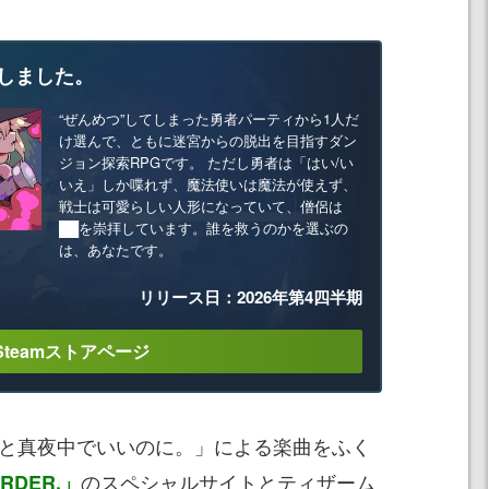
しました。
“ぜんめつ”してしまった勇者パーティから1人だ
け選んで、ともに迷宮からの脱出を目指すダン
ジョン探索RPGです。 ただし勇者は「はい/い
いえ」しか喋れず、魔法使いは魔法が使えず、
戦士は可愛らしい人形になっていて、僧侶は
██を崇拝しています。誰を救うのかを選ぶの
は、あなたです。
リリース日：2026年第4四半期
Steamストアページ
と真夜中でいいのに。」による楽曲をふく
のスペシャルサイトとティザーム
RDER.」