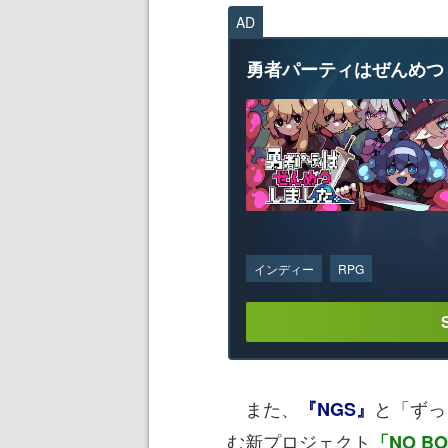
AD
勇者パーティはぜんめつ
インディー
RPG
また、
と「ずっ
『NGS』
む新プロジェクト
「NO BO