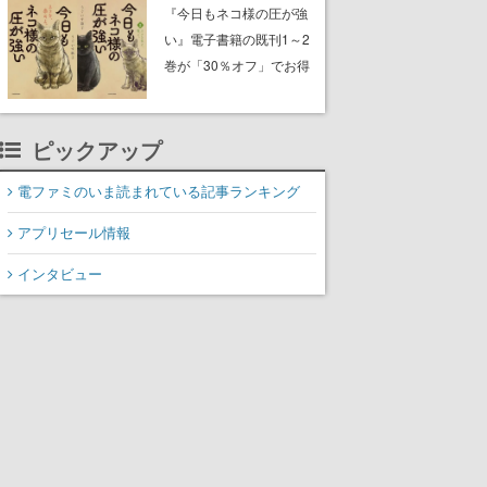
中。ドット絵の大自然
『今日もネコ様の圧が強
で、喧騒を忘れよう
い』電子書籍の既刊1～2
巻が「30％オフ」でお得
に。ジト目でツンツンし
たネコたちと、ネコを溺
愛する人間のすれ違いを
ピックアップ
描く
電ファミのいま読まれている記事ランキング
アプリセール情報
インタビュー