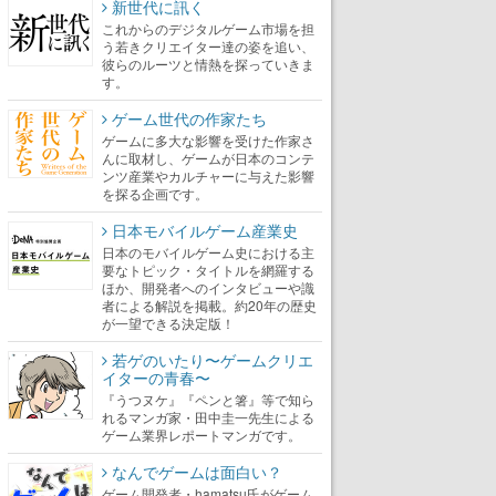
新世代に訊く
これからのデジタルゲーム市場を担
う若きクリエイター達の姿を追い、
彼らのルーツと情熱を探っていきま
す。
ゲーム世代の作家たち
ゲームに多大な影響を受けた作家さ
んに取材し、ゲームが日本のコンテ
ンツ産業やカルチャーに与えた影響
を探る企画です。
日本モバイルゲーム産業史
日本のモバイルゲーム史における主
要なトピック・タイトルを網羅する
ほか、開発者へのインタビューや識
者による解説を掲載。約20年の歴史
が一望できる決定版！
若ゲのいたり〜ゲームクリエ
イターの青春〜
『うつヌケ』『ペンと箸』等で知ら
れるマンガ家・田中圭一先生による
ゲーム業界レポートマンガです。
なんでゲームは面白い？
ゲーム開発者・hamatsu氏がゲーム