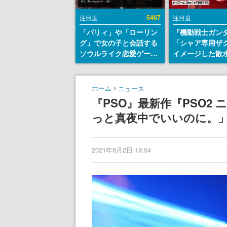
5467
注目度
注目度
「パリィ」や「ローリン
『機動戦士ガン
グ」で女の子と会話する
「シャア専用ザ
ソウルライク恋愛ゲーム
イメージした散
『小早川さんはソウルラ
リールが予約開
イク』無料公開。返事に
にはシャアのパ
失敗すると「YOU
マークやジオン
ホーム
ニュース
DIED」
エンブレム、型
『PSO』最新作『PSO2
どを配置
っと真夜中でいいのに。
2021年6月2日 18:54