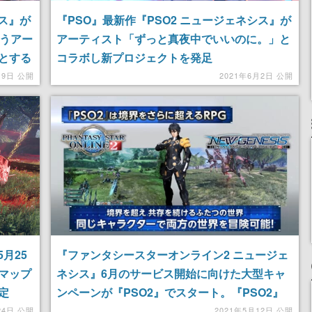
シス』が
『PSO』最新作『PSO2 ニュージェネシス』が
戦うアー
アーティスト「ずっと真夜中でいいのに。」と
とする
コラボし新プロジェクトを発足
月9日 公開
2021年6月2日 公開
月25
『ファンタシースターオンライン2 ニュージェ
マップ
ネシス』6月のサービス開始に向けた大型キャ
定
ンペーンが『PSO2』でスタート。『PSO2』
で使用できるアイテム・装備を今のうちに準備
24日 公開
2021年5月12日 公開