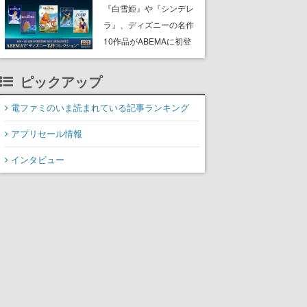
にチェコ語に対応しSNS
『白雪姫』や『シンデレ
で話題に。『キングダ
ラ』、ディズニーの名作
ム・カム』開発元やチェ
10作品がABEMAに初登
コのプロ野球選手から称
場。『101匹わんちゃ
賛の声
ん』に『ピーター・パ
ピックアップ
ン』、『くまのプーさ
ん』など、毎日1作品が午
電ファミのいま読まれている記事ランキング
後3時と夜8時に2回放送
アプリセール情報
インタビュー