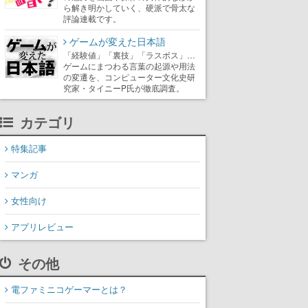
ら解き明かしていく、硬派で骨太な
評論連載です。
ゲームが変えた日本語
「経験値」「裏技」「ラスボス」…
ゲームにまつわる言葉の起源や用法
の変遷を、コンピューター文化史研
究家・タイニーP氏が徹底調査。
カテゴリ
特集記事
マンガ
女性向け
アプリレビュー
その他
電ファミニコゲーマーとは？