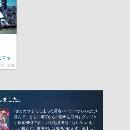
なマッ
ちの活
24日 公開
しました。
“ぜんめつ”してしまった勇者パーティから1人だけ
選んで、ともに迷宮からの脱出を目指すダンジョ
ン探索RPGです。 ただし勇者は「はい/いいえ」
しか喋れず、魔法使いは魔法が使えず、戦士は可