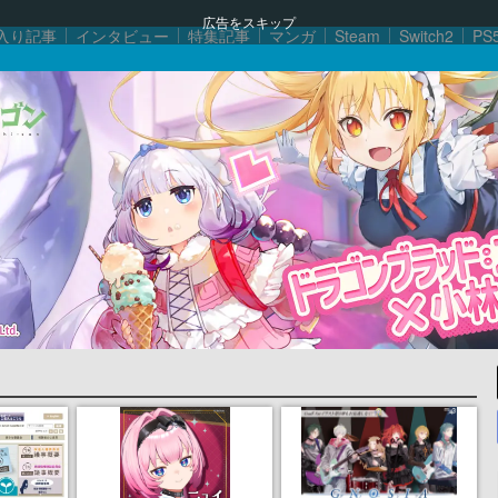
広告をスキップ
入り記事
インタビュー
特集記事
マンガ
Steam
Switch2
PS