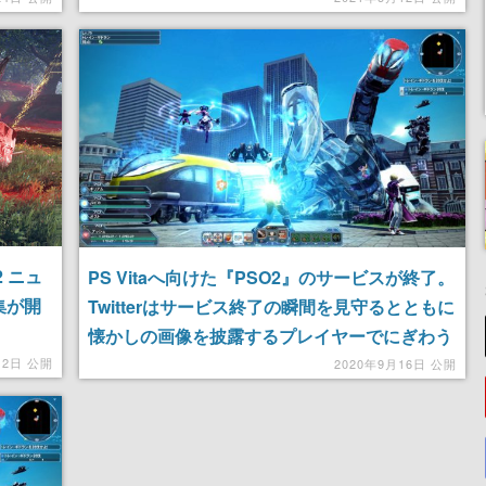
しよう
 ニュ
PS Vitaへ向けた『PSO2』のサービスが終了。
集が開
Twitterはサービス終了の瞬間を見守るとともに
懐かしの画像を披露するプレイヤーでにぎわう
月2日 公開
2020年9月16日 公開