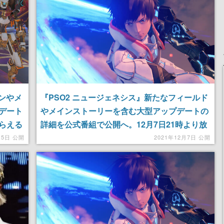
ョンやメ
『PSO2 ニュージェネシス』新たなフィールド
デート
やメインストーリーを含む大型アップデートの
らえる
詳細を公式番組で公開へ。12月7日21時より放
送
15日 公開
2021年12月7日 公開