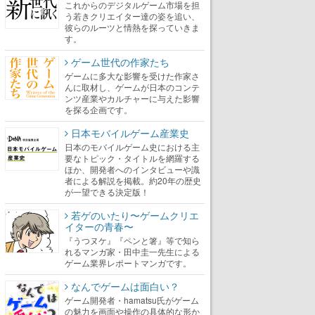
これからのデジタルゲーム市場を担
う若きクリエイター達の姿を追い、
彼らのルーツと情熱を探っていきま
す。
ゲーム世代の作家たち
ゲームに多大な影響を受けた作家さ
んに取材し、ゲームが日本のコンテ
ンツ産業やカルチャーに与えた影響
を探る企画です。
日本モバイルゲーム産業史
日本のモバイルゲーム史における主
要なトピック・タイトルを網羅する
ほか、開発者へのインタビューや識
者による解説を掲載。約20年の歴史
が一望できる決定版！
若ゲのいたり〜ゲームクリエ
イターの青春〜
『うつヌケ』『ペンと箸』等で知ら
れるマンガ家・田中圭一先生による
ゲーム業界レポートマンガです。
なんでゲームは面白い？
ゲーム開発者・hamatsu氏がゲーム
の魅力を画面や操作の具体的な形か