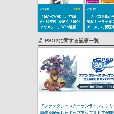
17545
注目度
注目度
『超かぐや姫！』本編
「タバコを止め
の“10年後”を描く『超か
猫耳キャラを描
ぐやメシ！』Web連載決
アニメ」に視聴
定。新たなWebマンガレ
から批判意見。
ーベル「ビビビコミッ
の使用と思しき
PSO2に関する記事一覧
ク」にて特別話が掲載ス
めて、BPOが議
タート、あのお話には…
す
まだ続きがある！
『ファンタシースターオンライン』シリ
周年を記念したポップアップストアが開