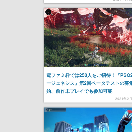
電ファミ枠では250人をご招待！『PSO2
ージェネシス』第2回ベータテストの募
始、前作未プレイでも参加可能
2021年2