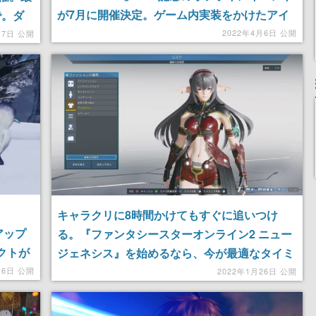
が7月に開催決定。ゲーム内実装をかけたアイ
で。ダ
テムデザインコンテストの募集もスタート
六芒均
2022年4月6日 公開
17日 公開
が集合
キャラクリに8時間かけてもすぐに追いつけ
アップ
る。『ファンタシースターオンライン2 ニュー
クトが
ジェネシス』を始めるなら、今が最適なタイミ
始
ングかもしれない！
月6日 公開
2022年1月26日 公開