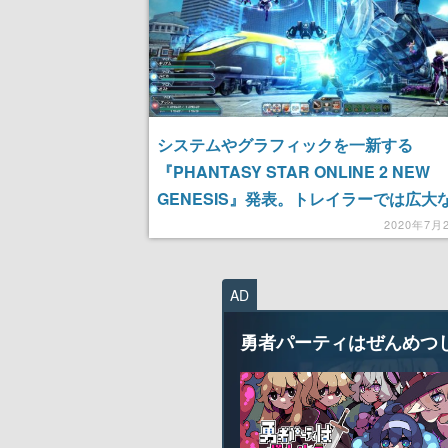
システムやグラフィックを一新する
『PHANTASY STAR ONLINE 2 NEW
GENESIS』発表。トレイラーでは広大
プで巨大なモンスターと戦うアークスた
2020年7月
躍が描かれる
AD
勇者パーティはぜんめつ