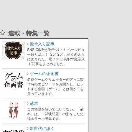
連載・特集一覧
殿堂入り記事
SNS拡散数が数千以上！ ページビュ
ー数万以上！ などなど。多くの人々
に読まれた、電ファミ渾身の“殿堂入
り”記事をまとめました。
ゲームの企画書
名作ゲームクリエイターの方々に製
作時のエピソードをお聞きし、ヒッ
トする企画（ゲーム）とは何か？を
探っていきます。
赫本
この物語を解いてはいけない。『赫
本』は、〈試験問題〉の形をした短
編ホラー小説集です。
新世代に訊く