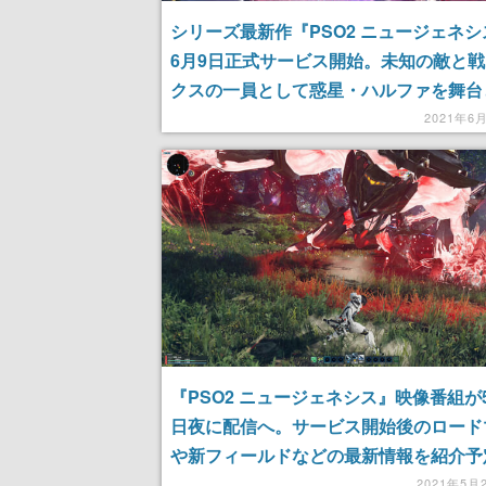
シリーズ最新作『PSO2 ニュージェネ
6月9日正式サービス開始。未知の敵と
クスの一員として惑星・ハルファを舞台
広大なフィールドへ冒険に出よう
2021年6
『PSO2 ニュージェネシス』映像番組が5
日夜に配信へ。サービス開始後のロード
や新フィールドなどの最新情報を紹介予
2021年5月