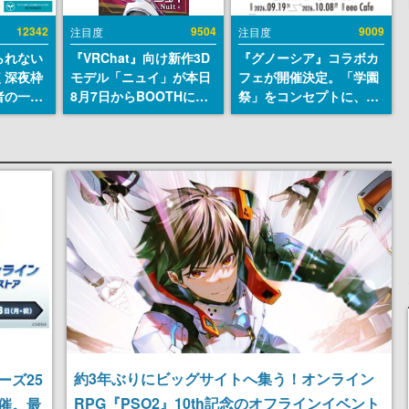
12342
9504
9009
注目度
注目度
られない
『VRChat』向け新作3D
『グノーシア』コラボカ
く深夜枠
モデル「ニュイ」が本日
フェが開催決定。「学園
者の一部
8月7日からBOOTHにて
祭」をコンセプトに、模
違法薬物
発売。瞳に光る星や感情
擬店やセツやSQ、ラキオ
描写も含
豊かな表情が、小悪魔か
たちが学祭バンドを楽し
論を交わ
わいい
む様子を切り取った新グ
ッズが展開
約3年ぶりにビッグサイトへ集う！オンライン
ーズ25
RPG『PSO2』10th記念のオフラインイベント
催。最