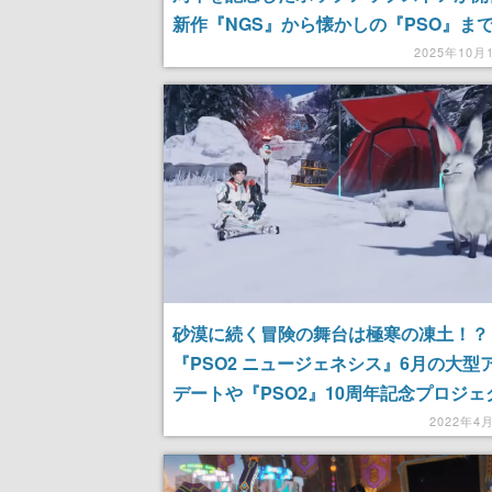
新作『NGS』から懐かしの『PSO』ま
ークファルスのヌードルストッパーや「
2025年10月
衡」のマット、シリーズのヒロインたち
したマウスパッドなどがラインナップ
砂漠に続く冒険の舞台は極寒の凍土！？
『PSO2 ニュージェネシス』6月の大型
デートや『PSO2』10周年記念プロジェ
発表。公認の動画クリエイター募集も開
2022年4