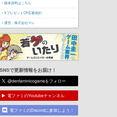
媒体資料はこちら
XプレゼントCP応募規約
運営：株式会社マレ
SNSで更新情報をお届け！
@denfaminicogameをフォロー
電ファミのYoutubeチャンネル
電ファミのDiscordに参加しよう！