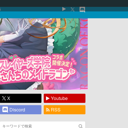
5
X
Youtube
Discord
RSS