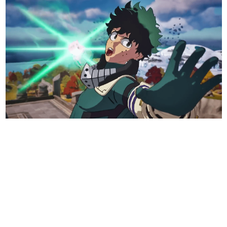
日本のコンテンツ産業やカルチャーに与えた影響を探る企
画です。
日本モバイルゲーム産業史
日本のモバイルゲーム史における主要なトピック・タイト
ルを網羅するほか、開発者へのインタビューや識者による
解説を掲載。約20年の歴史が一望できる決定版！
若ゲのいたり〜ゲームクリエイターの青春〜
『うつヌケ』『ペンと箸』等で知られるマンガ家・田中圭
一先生によるゲーム業界レポートマンガです。
なんでゲームは面白い？
ゲーム開発者・hamatsu氏がゲームの魅力を画面や操作の
具体的な形から解き明かしていく、硬派で骨太な評論連載
です。
ゲームが変えた日本語
「経験値」「裏技」「ラスボス」… ゲームにまつわる言葉
の起源や用法の変遷を、コンピューター文化史研究家・タ
イニーP氏が徹底調査。
カテゴリ
特集記事