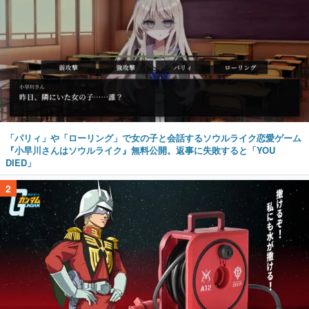
「パリィ」や「ローリング」で女の子と会話するソウルライク恋愛ゲーム
『小早川さんはソウルライク』無料公開。返事に失敗すると「YOU
DIED」
2