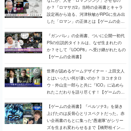
なにが、人を「ロマンシング」させるの
か？『ロマサガ2』当時の企画書とキャラ
設定画から迫る、河津秋敏がRPGに生み出
した「ロマン」の正体とは【ゲームの企画
書】
『ガンパレ』の企画書、ついに公開━初代
PSの伝説的タイトルは、なぜ生まれたの
か？そして『LOOP8』へ受け継がれたもの
【ゲームの企画書】
世界が認めるゲームデザイナー・上田文人
とはいったい何が凄いのか？ ヨコオタロ
ウ・外山圭一郎らと共に『ICO』に込めら
れたこだわりを語り尽くす！【ゲームの企
画書】
【ゲームの企画書】『ペルソナ3』を築き
上げたのは反骨心とリスペクトだった。赤
い企画書のもとに集った“愚連隊”がシリー
ズを生まれ変わらせるまで【橋野桂インタ