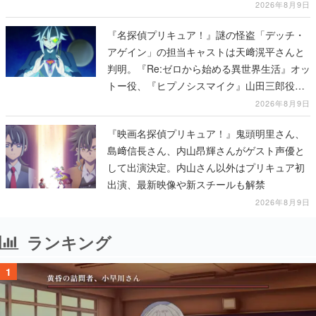
2026年8月9日
『名探偵プリキュア！』謎の怪盗「デッチ・
アゲイン」の担当キャストは天﨑滉平さんと
判明。『Re:ゼロから始める異世界生活』オッ
トー役、『ヒプノシスマイク』山田三郎役な
ど
2026年8月9日
『映画名探偵プリキュア！』鬼頭明里さん、
島﨑信長さん、内山昂輝さんがゲスト声優と
して出演決定。内山さん以外はプリキュア初
出演、最新映像や新スチールも解禁
2026年8月9日
ランキング
1