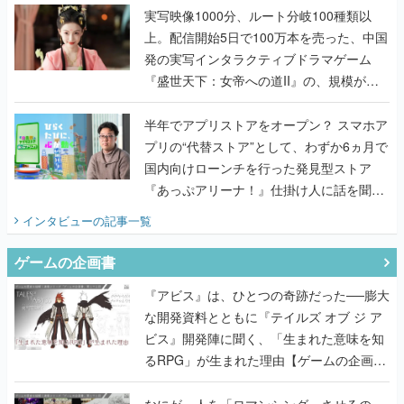
んだレジェンド2人に訊く開発秘話
実写映像1000分、ルート分岐100種類以
上。配信開始5日で100万本を売った、中国
発の実写インタラクティブドラマゲーム
『盛世天下：女帝への道II』の、規模が違
うこだわりをプロデューサーに聞いた
半年でアプリストアをオープン？ スマホア
プリの“代替ストア”として、わずか6ヵ月で
国内向けローンチを行った発見型ストア
『あっぷアリーナ！』仕掛け人に話を聞い
てみた
インタビュー
の記事一覧
ゲームの企画書
『アビス』は、ひとつの奇跡だった──膨大
な開発資料とともに『テイルズ オブ ジ ア
ビス』開発陣に聞く、「生まれた意味を知
るRPG」が生まれた理由【ゲームの企画
書】