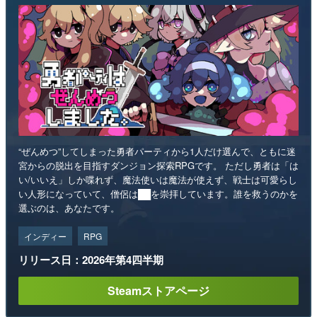
“ぜんめつ”してしまった勇者パーティから1人だけ選んで、ともに迷
宮からの脱出を目指すダンジョン探索RPGです。 ただし勇者は「は
い/いいえ」しか喋れず、魔法使いは魔法が使えず、戦士は可愛らし
い人形になっていて、僧侶は██を崇拝しています。誰を救うのかを
選ぶのは、あなたです。
インディー
RPG
リリース日：2026年第4四半期
Steamストアページ