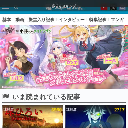
広告をスキップ
赫本
動画
殿堂入り記事
インタビュー
特集記事
マンガ
いま読まれている記事
ピックアップ
注目度
3960
注目度
2717
電ファミのいま読まれている記事ランキング
アプリセール情報