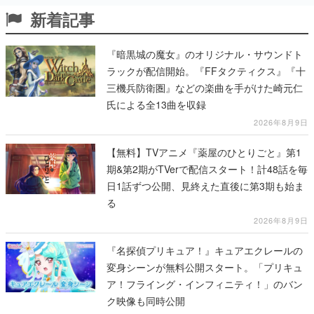
新着記事
『暗黒城の魔女』のオリジナル・サウンドト
ラックが配信開始。『FFタクティクス』『十
三機兵防衛圏』などの楽曲を手がけた崎元仁
氏による全13曲を収録
2026年8月9日
【無料】TVアニメ『薬屋のひとりごと』第1
期&第2期がTVerで配信スタート！計48話を毎
日1話ずつ公開、見終えた直後に第3期も始ま
る
2026年8月9日
『名探偵プリキュア！』キュアエクレールの
変身シーンが無料公開スタート。「プリキュ
ア！フライング・インフィニティ！」のバン
ク映像も同時公開