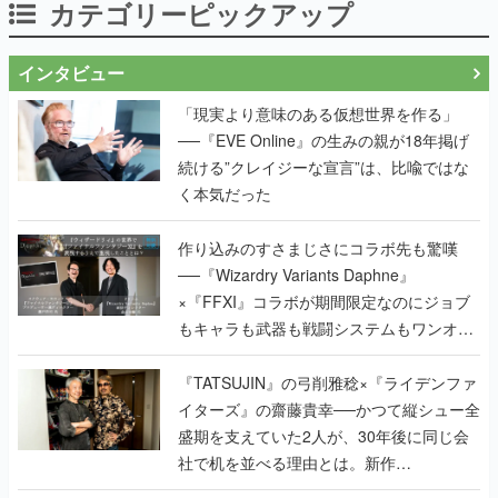
カテゴリーピックアップ
インタビュー
「現実より意味のある仮想世界を作る」
──『EVE Online』の生みの親が18年掲げ
続ける”クレイジーな宣言”は、比喩ではな
く本気だった
作り込みのすさまじさにコラボ先も驚嘆
──『Wizardry Variants Daphne』
×『FFXI』コラボが期間限定なのにジョブ
もキャラも武器も戦闘システムもワンオフ
で作り込まれた理由を両ディレクターに聞
く
『TATSUJIN』の弓削雅稔×『ライデンファ
イターズ』の齋藤貴幸──かつて縦シュー全
盛期を支えていた2人が、30年後に同じ会
社で机を並べる理由とは。新作
『TATSUJIN EXTREME』で初タッグを組