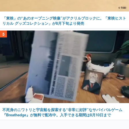
「東映」の“あのオープニング映像”がアクリルブロックに。「東映ヒスト
リカル グッズコレクション」が8月下旬より発売
5
不死身のニワトリと宇宙船を探索する“非常に好評”なサバイバルゲーム
『Breathedge』が無料で配布中。入手できる期間は8月10日まで