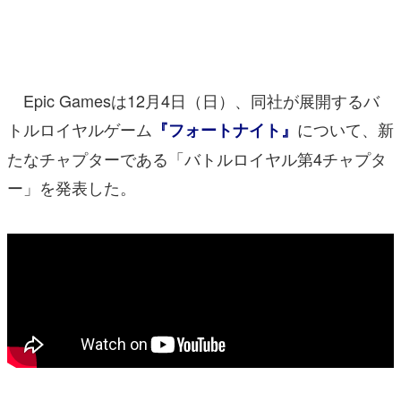
マンガ
女性向け
Epic Gamesは12月4日（日）、同社が展開するバ
アプリレビュー
トルロイヤルゲーム
について、新
『フォートナイト』
その他
たなチャプターである「バトルロイヤル第4チャプタ
電ファミニコゲーマーとは？
ー」を発表した。
運営：株式会社マレ