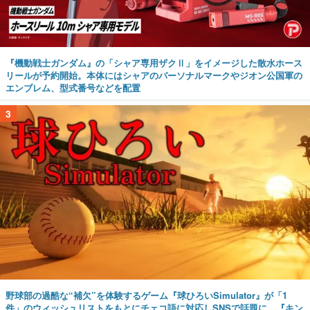
『機動戦士ガンダム』の「シャア専用ザクⅡ」をイメージした散水ホース
リールが予約開始。本体にはシャアのパーソナルマークやジオン公国軍の
エンブレム、型式番号などを配置
3
野球部の過酷な“補欠”を体験するゲーム『球ひろいSimulator』が「1
件」のウィッシュリストをもとにチェコ語に対応しSNSで話題に。『キン