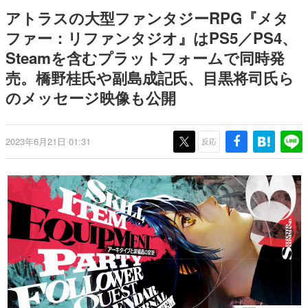
日本のコンテンツ産業やカルチャーに与えた影響を探る企
アトラスの大型ファンタジーRPG『メタ
画です。
ファー：リファンタジオ』はPS5／PS4、
日本モバイルゲーム産業史
Steamを含むプラットフォームで同時発
日本のモバイルゲーム史における主要なトピック・タイト
ルを網羅するほか、開発者へのインタビューや識者による
売。橋野桂氏や副島成記氏、目黒将司氏ら
解説を掲載。約20年の歴史が一望できる決定版！
のメッセージ映像も公開
若ゲのいたり〜ゲームクリエイターの青春〜
『うつヌケ』『ペンと箸』等で知られるマンガ家・田中圭
一先生によるゲーム業界レポートマンガです。
2023年6月21日 01:31
反応
なんでゲームは面白い？
ゲーム開発者・hamatsu氏がゲームの魅力を画面や操作の
具体的な形から解き明かしていく、硬派で骨太な評論連載
です。
ゲームが変えた日本語
「経験値」「裏技」「ラスボス」… ゲームにまつわる言葉
の起源や用法の変遷を、コンピューター文化史研究家・タ
イニーP氏が徹底調査。
カテゴリ
特集記事