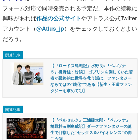
フォーム対応で同時発売される予定だ。本作の続報に
興味があれば
やアトラス公式Twitter
作品の公式サイト
アカウント（
）をチェックしておくとよい
@Atlus_jp
だろう。
関連記事
【『ロードス島戦記』水野良×『ペルソナ
５』橋野桂：対談】 ゴブリンを倒していた若
者が最終的に世界を救う話は、ファンタジー
ならではの“純化”である【新生・王道ファン
タジーを求めて①】
関連記事
【『ベルセルク』三浦建太郎×『ペルソナ』
橋野桂＆副島成記】ダークファンタジーの誕
生で目指した“セックス＆バイオレンス”の向
こう側