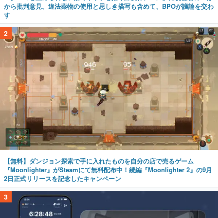
から批判意見。違法薬物の使用と思しき描写も含めて、BPOが議論を交わ
す
2
【無料】ダンジョン探索で手に入れたものを自分の店で売るゲーム
『Moonlighter』がSteamにて無料配布中！続編『Moonlighter 2』の9月
2日正式リリースを記念したキャンペーン
3