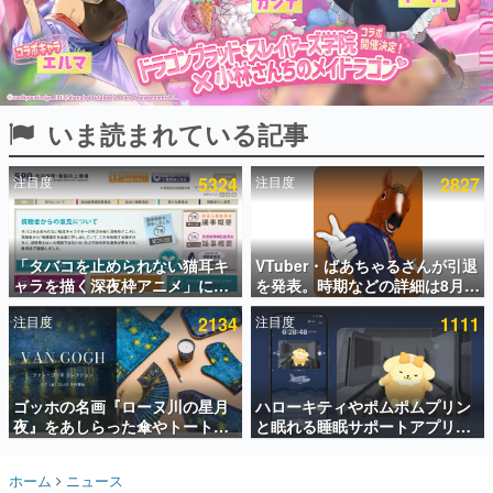
インタビュー
連載・特集一覧
殿堂入り記事
いま読まれている記事
SNS拡散数が数千以上！ ページビュー数万以上！ などな
ど。多くの人々に読まれた、電ファミ渾身の“殿堂入り”記
事をまとめました。
注目度
5324
注目度
2827
ゲームの企画書
名作ゲームクリエイターの方々に製作時のエピソードをお
聞きし、ヒットする企画（ゲーム）とは何か？を探ってい
「タバコを止められない猫耳キ
VTuber・ばあちゃるさんが引退
きます。
ャラを描く深夜枠アニメ」に視
を発表。時期などの詳細は8月9
赫本
聴者の一部から批判意見。違法
日15時からの配信で説明
この物語を解いてはいけない。『赫本』は、〈試験問題〉
注目度
2134
注目度
1111
薬物の使用と思しき描写も含め
の形をした短編ホラー小説集です。
て、BPOが議論を交わす
新世代に訊く
ゴッホの名画『ローヌ川の星月
ハローキティやポムポムプリン
これからのデジタルゲーム市場を担う若きクリエイター達
の姿を追い、彼らのルーツと情熱を探っていきます。
夜』をあしらった傘やトートバ
と眠れる睡眠サポートアプリ
ッグなどが登場。8月7日21時よ
『ゆめたび』が配信中。キャラ
り2日間限定で予約販売
ごとのASMRや目覚ましアラー
ゲーム世代の作家たち
ホーム
ニュース
ムも搭載
ゲームに多大な影響を受けた作家さんに取材し、ゲームが