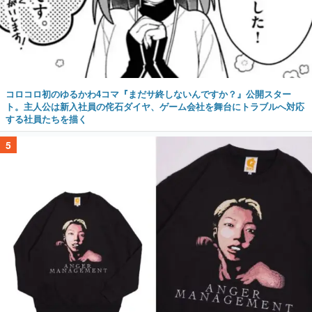
コロコロ初のゆるかわ4コマ『まだサ終しないんですか？』公開スター
ト。主人公は新入社員の侘石ダイヤ、ゲーム会社を舞台にトラブルへ対応
する社員たちを描く
5