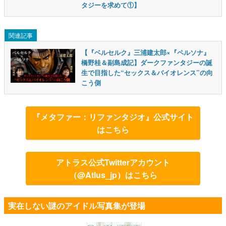
タジーを求めて①】
関連記事
【『ベルセルク』三浦建太郎×『ペルソナ』
橋野桂＆副島成記】ダークファンタジーの誕
生で目指した“セックス＆バイオレンス”の向
こう側
『メタファー：リファンタジオ』公式サイト
はこちら
アトラス公式Twitterアカウント
（@Atlus_jp）はこちら
実在しない謎のアイドル写真集が登場