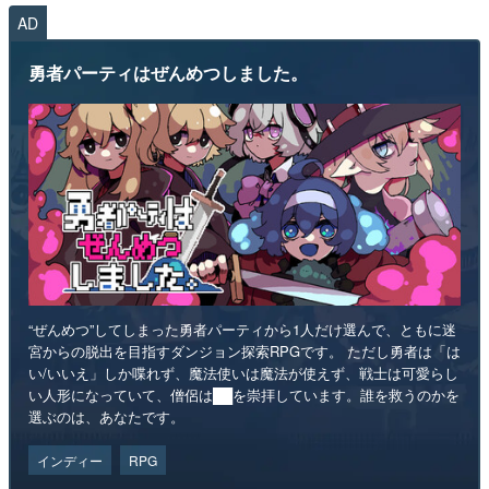
AD
勇者パーティはぜんめつしました。
“ぜんめつ”してしまった勇者パーティから1人だけ選んで、ともに迷
宮からの脱出を目指すダンジョン探索RPGです。 ただし勇者は「は
い/いいえ」しか喋れず、魔法使いは魔法が使えず、戦士は可愛らし
い人形になっていて、僧侶は██を崇拝しています。誰を救うのかを
選ぶのは、あなたです。
インディー
RPG