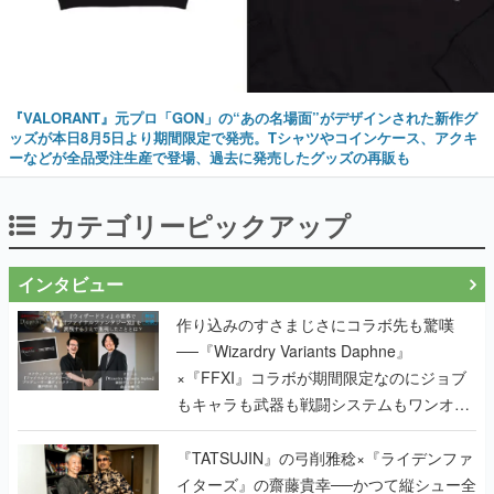
『VALORANT』元プロ「GON」の“あの名場面”がデザインされた新作グ
ッズが本日8月5日より期間限定で発売。Tシャツやコインケース、アクキ
ーなどが全品受注生産で登場、過去に発売したグッズの再販も
カテゴリーピックアップ
インタビュー
作り込みのすさまじさにコラボ先も驚嘆
──『Wizardry Variants Daphne』
×『FFXI』コラボが期間限定なのにジョブ
もキャラも武器も戦闘システムもワンオフ
で作り込まれた理由を両ディレクターに聞
く
『TATSUJIN』の弓削雅稔×『ライデンファ
イターズ』の齋藤貴幸──かつて縦シュー全