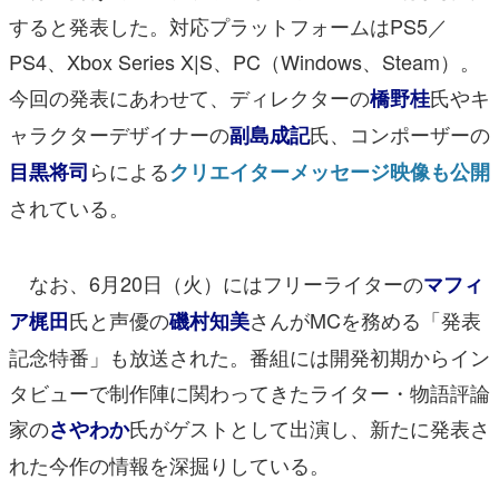
すると発表した。対応プラットフォームはPS5／
PS4、Xbox Series X|S、PC（Windows、Steam）。
今回の発表にあわせて、ディレクターの
氏やキ
橋野桂
ャラクターデザイナーの
氏、コンポーザーの
副島成記
らによる
目黒将司
クリエイターメッセージ映像も公開
されている。
なお、6月20日（火）にはフリーライターの
マフィ
氏と声優の
さんがMCを務める「発表
ア梶田
磯村知美
記念特番」も放送された。番組には開発初期からイン
タビューで制作陣に関わってきたライター・物語評論
家の
氏がゲストとして出演し、新たに発表さ
さやわか
れた今作の情報を深掘りしている。