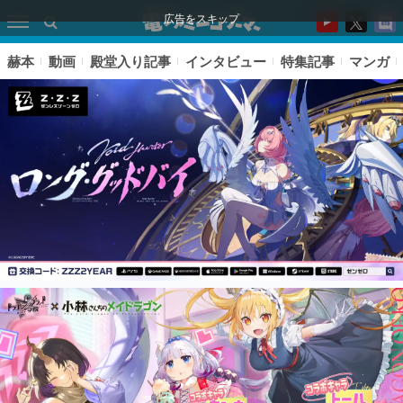
広告をスキップ
赫本
動画
殿堂入り記事
インタビュー
特集記事
マンガ
ピックアップ
電ファミのいま読まれている記事ランキング
アプリセール情報