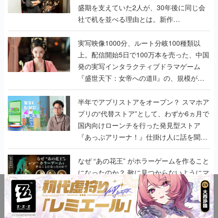
盛期を支えていた2人が、30年後に同じ会
社で机を並べる理由とは。新作
『TATSUJIN EXTREME』で初タッグを組
んだレジェンド2人に訊く開発秘話
実写映像1000分、ルート分岐100種類以
上。配信開始5日で100万本を売った、中国
発の実写インタラクティブドラマゲーム
『盛世天下：女帝への道II』の、規模が違
うこだわりをプロデューサーに聞いた
半年でアプリストアをオープン？ スマホア
プリの“代替ストア”として、わずか6ヵ月で
国内向けローンチを行った発見型ストア
『あっぷアリーナ！』仕掛け人に話を聞い
てみた
なぜ “あの花王” がホラーゲームを作ること
になったのか？ 敵に見つからないようにマ
ジックリンでこっそり掃除する『しずかな
おそうじ』が生まれるまで【開発座談会】
インタビュー
の記事一覧