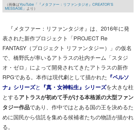
（画像は
YouTube「『メタファー：リファンタジオ』CREATOR’S
MESSAGE」
より）
『メタファー：リファンタジオ』は、2016年に発
表された新作プロジェクト「PROJECT Re
FANTASY（プロジェクト リファンタジー）」の仮名
で、橋野氏が率いるアトラスの社内チーム「スタジ
オ・ゼロ」によって開発されてきたアトラスの新作
RPGである。本作は現代劇として描かれた
『ペルソ
と
を大きな柱
ナ』シリーズ
『真・女神転生』シリーズ
とする
アトラスが初めて手がける本格派の大型ファン
であり、作中ではとある国の王を決めるた
タジー作品
めに国民から信託を集める候補者たちの物語が描かれ
る。