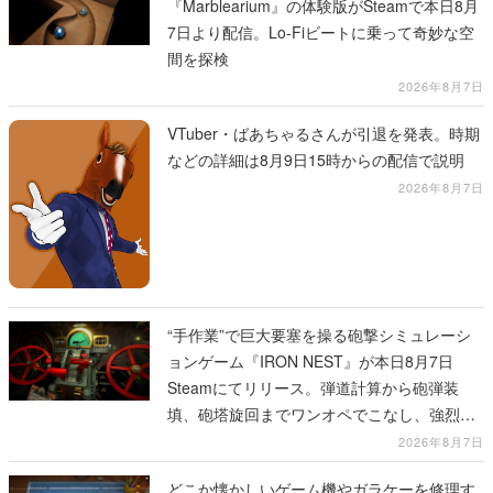
『Marblearium』の体験版がSteamで本日8月
7日より配信。Lo-Fiビートに乗って奇妙な空
間を探検
2026年8月7日
VTuber・ばあちゃるさんが引退を発表。時期
などの詳細は8月9日15時からの配信で説明
2026年8月7日
“手作業”で巨大要塞を操る砲撃シミュレーシ
ョンゲーム『IRON NEST』が本日8月7日
Steamにてリリース。弾道計算から砲弾装
填、砲塔旋回までワンオペでこなし、強烈な
一撃をブチかませるロマンある作品
2026年8月7日
どこか懐かしいゲーム機やガラケーを修理す