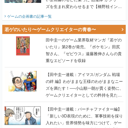
ズを生まれ変わらせるまで【橋野桂インタ
ビュー】
ゲームの企画書
の記事一覧
若ゲのいたり〜ゲームクリエイターの青春〜
田中圭一のゲーム業界取材マンガ『若ゲの
いたり』第2巻が発売。『ポケモン』田尻
智さん、『ゼビウス』遠藤雅伸さんらの貴
重なエピソードを収録
【田中圭一連載：アイマス/ガンダム 戦場
の絆 編】わがままな王様のわがままなニー
ズを満たす！──小山順一朗が貫く姿勢に、
ゲームクリエイターとしての矜持を見た
【若ゲのいたり最終回】
【田中圭一連載：バーチャファイター編】
「新しい3D表現のために、軍事技術を採り
入れたい」世界情勢を味方につけて、ゲー