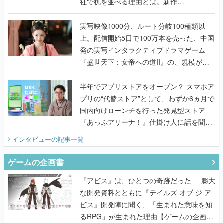
社で机を並べる理由とは。新作
『TATSUJIN EXTREME』で初タッグを組
んだレジェンド2人に訊く開発秘話
実写映像1000分、ルート分岐100種類以
上。配信開始5日で100万本を売った、中国
発の実写インタラクティブドラマゲーム
『盛世天下：女帝への道II』の、規模が違
うこだわりをプロデューサーに聞いた
半年でアプリストアをオープン？ スマホア
プリの“代替ストア”として、わずか6ヵ月で
国内向けローンチを行った発見型ストア
『あっぷアリーナ！』仕掛け人に話を聞い
てみた
インタビュー
の記事一覧
ゲームの企画書
『アビス』は、ひとつの奇跡だった──膨大
な開発資料とともに『テイルズ オブ ジ ア
ビス』開発陣に聞く、「生まれた意味を知
るRPG」が生まれた理由【ゲームの企画