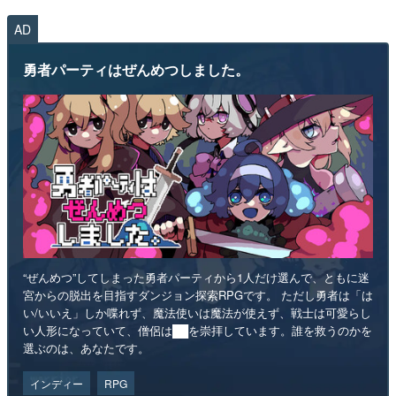
AD
勇者パーティはぜんめつしました。
“ぜんめつ”してしまった勇者パーティから1人だけ選んで、ともに迷
宮からの脱出を目指すダンジョン探索RPGです。 ただし勇者は「は
い/いいえ」しか喋れず、魔法使いは魔法が使えず、戦士は可愛らし
い人形になっていて、僧侶は██を崇拝しています。誰を救うのかを
選ぶのは、あなたです。
インディー
RPG