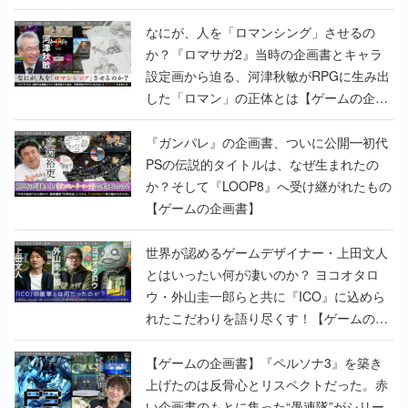
書】
なにが、人を「ロマンシング」させるの
か？『ロマサガ2』当時の企画書とキャラ
設定画から迫る、河津秋敏がRPGに生み出
した「ロマン」の正体とは【ゲームの企画
書】
『ガンパレ』の企画書、ついに公開━初代
PSの伝説的タイトルは、なぜ生まれたの
か？そして『LOOP8』へ受け継がれたもの
【ゲームの企画書】
世界が認めるゲームデザイナー・上田文人
とはいったい何が凄いのか？ ヨコオタロ
ウ・外山圭一郎らと共に『ICO』に込めら
れたこだわりを語り尽くす！【ゲームの企
画書】
【ゲームの企画書】『ペルソナ3』を築き
上げたのは反骨心とリスペクトだった。赤
い企画書のもとに集った“愚連隊”がシリー