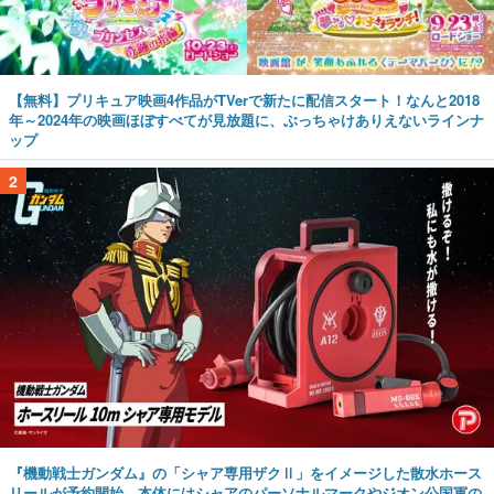
【無料】プリキュア映画4作品がTVerで新たに配信スタート！なんと2018
年～2024年の映画ほぼすべてが見放題に、ぶっちゃけありえないラインナ
ップ
2
『機動戦士ガンダム』の「シャア専用ザクⅡ」をイメージした散水ホース
リールが予約開始。本体にはシャアのパーソナルマークやジオン公国軍の