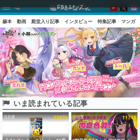
広告をスキップ
赫本
動画
殿堂入り記事
インタビュー
特集記事
マンガ
いま読まれている記事
ピックアップ
注目度
23870
注目度
11748
電ファミのいま読まれている記事ランキング
アプリセール情報