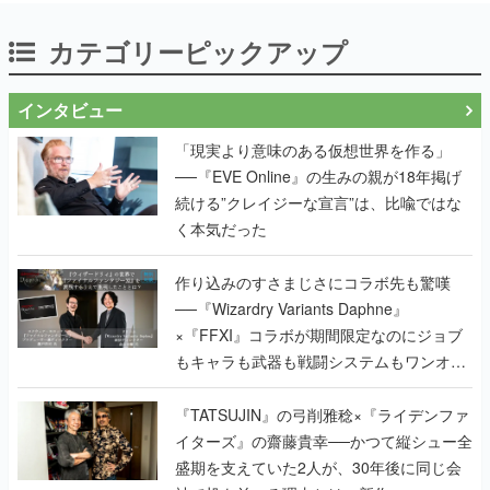
カテゴリーピックアップ
インタビュー
「現実より意味のある仮想世界を作る」
──『EVE Online』の生みの親が18年掲げ
続ける”クレイジーな宣言”は、比喩ではな
く本気だった
作り込みのすさまじさにコラボ先も驚嘆
──『Wizardry Variants Daphne』
×『FFXI』コラボが期間限定なのにジョブ
もキャラも武器も戦闘システムもワンオフ
で作り込まれた理由を両ディレクターに聞
く
『TATSUJIN』の弓削雅稔×『ライデンファ
イターズ』の齋藤貴幸──かつて縦シュー全
盛期を支えていた2人が、30年後に同じ会