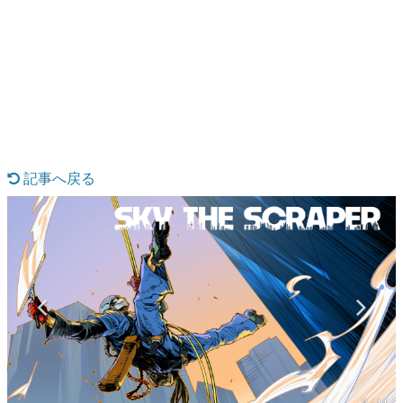
日本のコンテンツ産業やカルチャーに与えた影響を探る企
画です。
日本モバイルゲーム産業史
日本のモバイルゲーム史における主要なトピック・タイト
ルを網羅するほか、開発者へのインタビューや識者による
解説を掲載。約20年の歴史が一望できる決定版！
若ゲのいたり〜ゲームクリエイターの青春〜
『うつヌケ』『ペンと箸』等で知られるマンガ家・田中圭
一先生によるゲーム業界レポートマンガです。
記事へ戻る
なんでゲームは面白い？
ゲーム開発者・hamatsu氏がゲームの魅力を画面や操作の
具体的な形から解き明かしていく、硬派で骨太な評論連載
です。
ゲームが変えた日本語
「経験値」「裏技」「ラスボス」… ゲームにまつわる言葉
の起源や用法の変遷を、コンピューター文化史研究家・タ
イニーP氏が徹底調査。
カテゴリ
特集記事
3 / 11