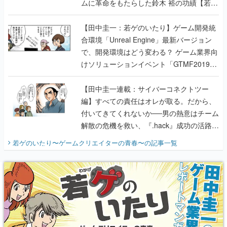
ムに革命をもたらした鈴木 裕の功績【若ゲ
のいたり】
【田中圭一：若ゲのいたり】ゲーム開発統
合環境「Unreal Engine」最新バージョン
で、開発環境はどう変わる？ ゲーム業界向
けソリューションイベント「GTMF2019」
に行って、より理解を深めよう【PR】
【田中圭一連載：サイバーコネクトツー
編】すべての責任はオレが取る。だから、
付いてきてくれないか──男の熱意はチーム
解散の危機を救い、『.hack』成功の活路を
開く。業界の快男児・松山 洋に流れる血は
若ゲのいたり〜ゲームクリエイターの青春〜
の記事一覧
『少年ジャンプ』色だった【若ゲのいた
り】