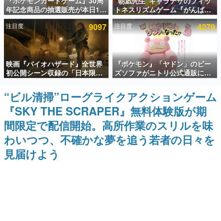
『ポケモンカードゲーム』30周
“朝凪先生”キャラデザのフィッ
年記念商品の抽選販売が本日12
トネスリズムゲーム『がんば
インタビュー
時より開始。拡張パック「30th
れ！チアリズム』Steamストア
注目度
9097
注目度
4279
CELEBRATION」のボックス
ページが公開。キャラクターの
連載・特集一覧
に、「プレミアムデッキセット
CVは陽向葵ゅかさん
エーフィ・ブラッキー」
「FUTURISTIC BOX」の計3商
殿堂入り記事
品
映画『バイオハザード』全世界
『ポケモン』「ヤドン」のビー
SNS拡散数が数千以上！ ページビュー数万以上！ などな
ど。多くの人々に読まれた、電ファミ渾身の“殿堂入り”記
初公開シーン収録の「日本限
ズソファがニトリ公式通販にて
事をまとめました。
定」予告映像が解禁。バイオの
販売中。かわいらしい顔や立体
日（8月10日）にあわせて、
感のある耳、ソファの後ろにつ
“ビル清掃”ローグライクアクションゲーム
ゲームの企画書
「ラクーンシティ総合病院」へ
いたしっぽなどで「ヤドン」の
名作ゲームクリエイターの方々に製作時のエピソードをお
『SKY THE SCRAPER』無料体験版が期
行く配達人の姿が披露
かわいさを表現
聞きし、ヒットする企画（ゲーム）とは何か？を探ってい
きます。
間限定で配信開始。高所作業のスリルを味
赫本
わいつつ、不確かな夢を追う若者の日々を
この物語を解いてはいけない。『赫本』は、〈試験問題〉
見届けよう
の形をした短編ホラー小説集です。
新世代に訊く
これからのデジタルゲーム市場を担う若きクリエイター達
の姿を追い、彼らのルーツと情熱を探っていきます。
ゲーム世代の作家たち
ゲームに多大な影響を受けた作家さんに取材し、ゲームが