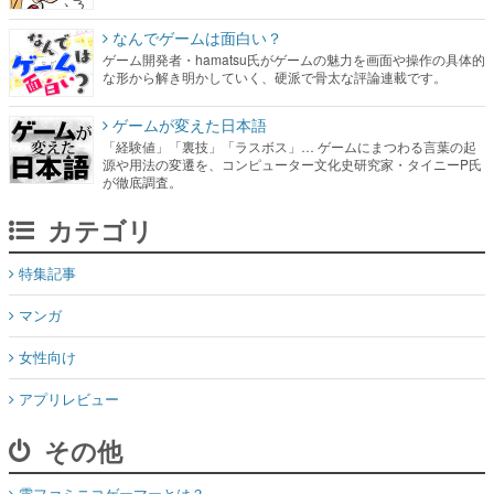
なんでゲームは面白い？
ゲーム開発者・hamatsu氏がゲームの魅力を画面や操作の具体的
な形から解き明かしていく、硬派で骨太な評論連載です。
ゲームが変えた日本語
「経験値」「裏技」「ラスボス」… ゲームにまつわる言葉の起
源や用法の変遷を、コンピューター文化史研究家・タイニーP氏
が徹底調査。
カテゴリ
特集記事
マンガ
女性向け
アプリレビュー
その他
電ファミニコゲーマーとは？