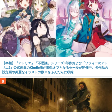
【半額】『アトリエ』「不思議」シリーズ3部作および『ソフィーのアト
リエ2』公式画集のKindle版が50%オフとなるセールが開催中。各作品の
設定画や美麗なイラストの数々をふんだんに収録
5