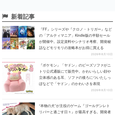
新着記事
『FF』シリーズや『クロノ・トリガー』など
の「アルティマニア」Kindle版の半額セール
が開催中。設定資料やシナリオ考察、開発秘
話などモリモリの攻略本がお得に買える
2026年8月10日
『ポケモン』「ヤドン」のビーズソファがニ
トリ公式通販にて販売中。かわいらしい顔や
立体感のある耳、ソファの後ろについたしっ
ぽなどで「ヤドン」のかわいさを表現
2026年8月10日
“本物の犬”が主役のゲーム『ゴールデンレト
リバーと過ごす日々』が最高すぎる。開発者