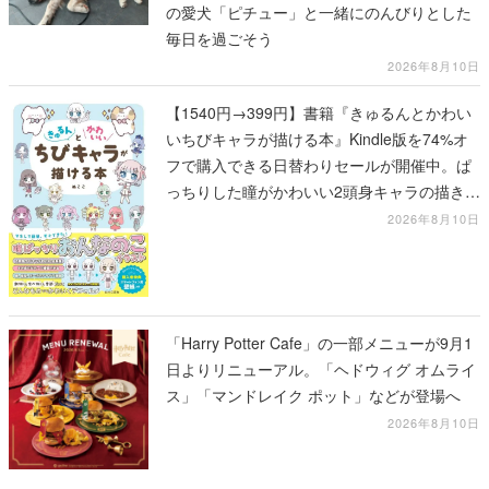
の愛犬「ピチュー」と一緒にのんびりとした
毎日を過ごそう
2026年8月10日
【1540円→399円】書籍『きゅるんとかわい
いちびキャラが描ける本』Kindle版を74%オ
フで購入できる日替わりセールが開催中。ぱ
っちりした瞳がかわいい2頭身キャラの描き方
を学べる1冊
2026年8月10日
「Harry Potter Cafe」の一部メニューが9月1
日よりリニューアル。「ヘドウィグ オムライ
ス」「マンドレイク ポット」などが登場へ
2026年8月10日