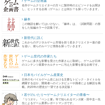
ゲームの企画書
名作ゲームクリエイターの方々に製作時のエピソードをお聞き
し、ヒットする企画（ゲーム）とは何か？を探っていきます。
赫本
この物語を解いてはいけない。『赫本』は、〈試験問題〉の形
をした短編ホラー小説集です。
新世代に訊く
これからのデジタルゲーム市場を担う若きクリエイター達の姿
を追い、彼らのルーツと情熱を探っていきます。
ゲーム世代の作家たち
ゲームに多大な影響を受けた作家さんに取材し、ゲームが日本
のコンテンツ産業やカルチャーに与えた影響を探る企画です。
日本モバイルゲーム産業史
日本のモバイルゲーム史における主要なトピック・タイトルを
網羅するほか、開発者へのインタビューや識者による解説を掲
載。約20年の歴史が一望できる決定版！
若ゲのいたり〜ゲームクリエイターの青春〜
『うつヌケ』『ペンと箸』等で知られるマンガ家・田中圭一先
生によるゲーム業界レポートマンガです。