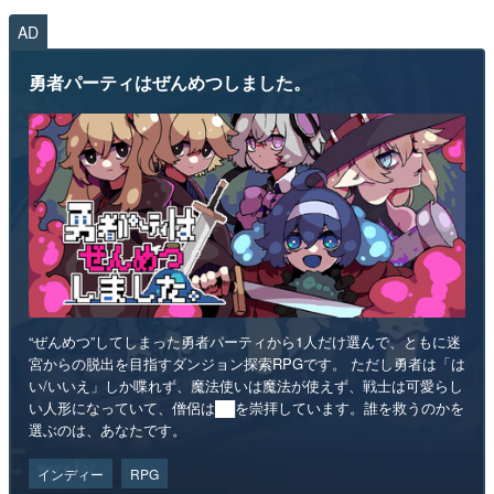
AD
勇者パーティはぜんめつしました。
“ぜんめつ”してしまった勇者パーティから1人だけ選んで、ともに迷
宮からの脱出を目指すダンジョン探索RPGです。 ただし勇者は「は
い/いいえ」しか喋れず、魔法使いは魔法が使えず、戦士は可愛らし
い人形になっていて、僧侶は██を崇拝しています。誰を救うのかを
選ぶのは、あなたです。
インディー
RPG