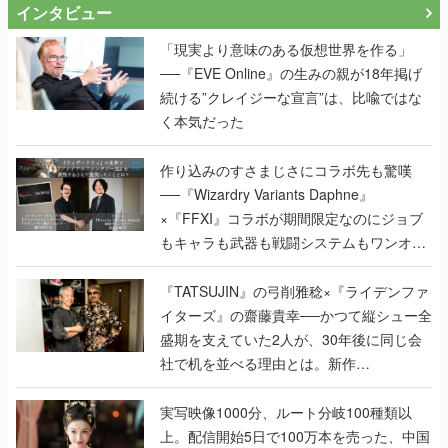
インタビュー
「現実より意味のある仮想世界を作る」
──『EVE Online』の生みの親が18年掲げ
続ける”クレイジーな宣言”は、比喩ではな
く本気だった
作り込みのすさまじさにコラボ先も驚嘆
──『Wizardry Variants Daphne』
×『FFXI』コラボが期間限定なのにジョブ
もキャラも武器も戦闘システムもワンオフ
で作り込まれた理由を両ディレクターに聞
く
『TATSUJIN』の弓削雅稔×『ライデンファ
イターズ』の齋藤貴幸──かつて縦シュー全
盛期を支えていた2人が、30年後に同じ会
社で机を並べる理由とは。新作
『TATSUJIN EXTREME』で初タッグを組
んだレジェンド2人に訊く開発秘話
実写映像1000分、ルート分岐100種類以
上。配信開始5日で100万本を売った、中国