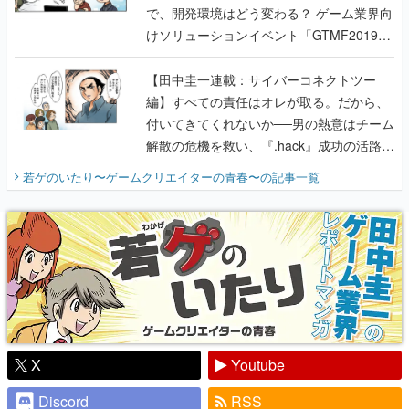
で、開発環境はどう変わる？ ゲーム業界向
けソリューションイベント「GTMF2019」
に行って、より理解を深めよう【PR】
【田中圭一連載：サイバーコネクトツー
編】すべての責任はオレが取る。だから、
付いてきてくれないか──男の熱意はチーム
解散の危機を救い、『.hack』成功の活路を
開く。業界の快男児・松山 洋に流れる血は
若ゲのいたり〜ゲームクリエイターの青春〜
の記事一覧
『少年ジャンプ』色だった【若ゲのいた
り】
X
Youtube
Discord
RSS