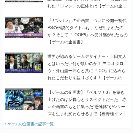
した「ロマン」の正体とは【ゲームの企画
書】
『ガンパレ』の企画書、ついに公開━初代
PSの伝説的タイトルは、なぜ生まれたの
か？そして『LOOP8』へ受け継がれたもの
【ゲームの企画書】
世界が認めるゲームデザイナー・上田文人
とはいったい何が凄いのか？ ヨコオタロ
ウ・外山圭一郎らと共に『ICO』に込めら
れたこだわりを語り尽くす！【ゲームの企
画書】
【ゲームの企画書】『ペルソナ3』を築き
上げたのは反骨心とリスペクトだった。赤
い企画書のもとに集った“愚連隊”がシリー
ズを生まれ変わらせるまで【橋野桂インタ
ビュー】
ゲームの企画書
の記事一覧