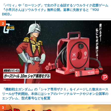
「パリィ」や「ローリング」で女の子と会話するソウルライク恋愛ゲーム
『小早川さんはソウルライク』無料公開。返事に失敗すると「YOU
DIED」
2
『機動戦士ガンダム』の「シャア専用ザクⅡ」をイメージした散水ホース
リールが予約開始。本体にはシャアのパーソナルマークやジオン公国軍の
エンブレム、型式番号などを配置
3