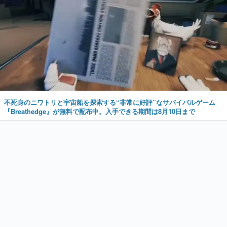
不死身のニワトリと宇宙船を探索する“非常に好評”なサバイバルゲーム
『Breathedge』が無料で配布中。入手できる期間は8月10日まで