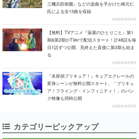
三機兵防衛圏』などの楽曲を手がけた崎元仁
氏による全13曲を収録
2026年8月9日
【無料】TVアニメ『薬屋のひとりごと』第1
期&第2期がTVerで配信スタート！計48話を毎
日1話ずつ公開、見終えた直後に第3期も始ま
る
2026年8月9日
『名探偵プリキュア！』キュアエクレールの
変身シーンが無料公開スタート。「プリキュ
ア！フライング・インフィニティ！」のバン
ク映像も同時公開
2026年8月9日
カテゴリーピックアップ