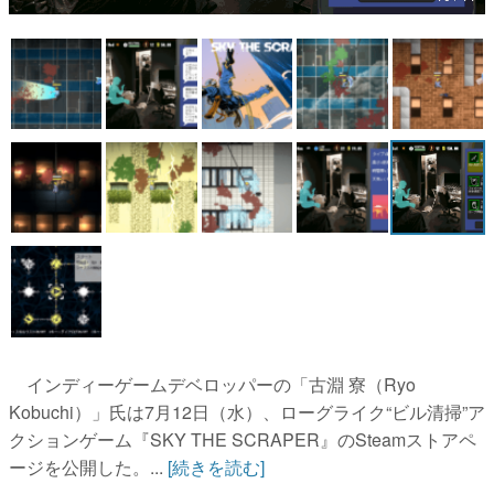
マンガ
女性向け
アプリレビュー
その他
電ファミニコゲーマーとは？
運営：株式会社マレ
インディーゲームデベロッパーの「古淵 寮（Ryo
Kobuchi）」氏は7月12日（水）、ローグライク“ビル清掃”ア
クションゲーム『SKY THE SCRAPER』のSteamストアペ
ージを公開した。...
[続きを読む]