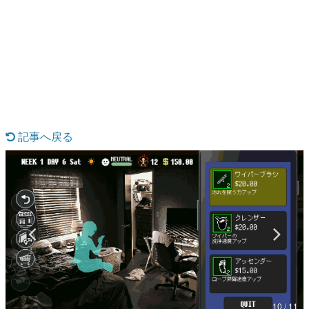
日本のコンテンツ産業やカルチャーに与えた影響を探る企
画です。
日本モバイルゲーム産業史
日本のモバイルゲーム史における主要なトピック・タイト
ルを網羅するほか、開発者へのインタビューや識者による
解説を掲載。約20年の歴史が一望できる決定版！
若ゲのいたり〜ゲームクリエイターの青春〜
『うつヌケ』『ペンと箸』等で知られるマンガ家・田中圭
一先生によるゲーム業界レポートマンガです。
記事へ戻る
なんでゲームは面白い？
ゲーム開発者・hamatsu氏がゲームの魅力を画面や操作の
具体的な形から解き明かしていく、硬派で骨太な評論連載
です。
ゲームが変えた日本語
「経験値」「裏技」「ラスボス」… ゲームにまつわる言葉
の起源や用法の変遷を、コンピューター文化史研究家・タ
イニーP氏が徹底調査。
カテゴリ
10 / 11
特集記事