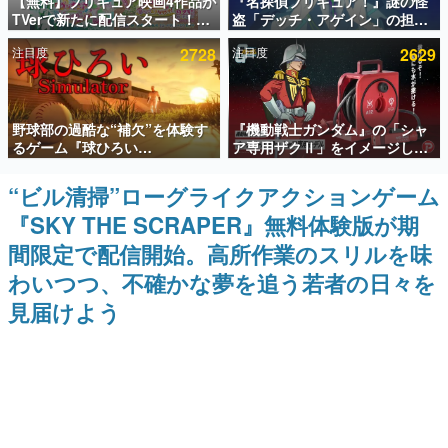
【無料】プリキュア映画4作品が
『名探偵プリキュア！』謎の怪
TVerで新たに配信スタート！な
盗「デッチ・アゲイン」の担当
インタビュー
んと2018年～2024年の映画ほぼ
キャストは天﨑滉平さんと判
注目度
2728
注目度
2629
すべてが見放題に、ぶっちゃけ
明。『Re:ゼロから始める異世
連載・特集一覧
ありえないラインナップ
界生活』オットー役、『ヒプノ
シスマイク』山田三郎役など
殿堂入り記事
野球部の過酷な“補欠”を体験す
『機動戦士ガンダム』の「シャ
SNS拡散数が数千以上！ ページビュー数万以上！ などな
ど。多くの人々に読まれた、電ファミ渾身の“殿堂入り”記
るゲーム『球ひろい
ア専用ザクⅡ」をイメージした
事をまとめました。
Simulator』が「1件」のウィッ
散水ホースリールが予約開始。
シュリストをもとにチェコ語に
本体にはシャアのパーソナルマ
“ビル清掃”ローグライクアクションゲーム
ゲームの企画書
対応しSNSで話題に。『キング
ークやジオン公国軍のエンブレ
名作ゲームクリエイターの方々に製作時のエピソードをお
『SKY THE SCRAPER』無料体験版が期
ダム・カム』開発元やチェコの
ム、型式番号などを配置
聞きし、ヒットする企画（ゲーム）とは何か？を探ってい
プロ野球選手から称賛の声
きます。
間限定で配信開始。高所作業のスリルを味
赫本
わいつつ、不確かな夢を追う若者の日々を
この物語を解いてはいけない。『赫本』は、〈試験問題〉
見届けよう
の形をした短編ホラー小説集です。
新世代に訊く
これからのデジタルゲーム市場を担う若きクリエイター達
の姿を追い、彼らのルーツと情熱を探っていきます。
ゲーム世代の作家たち
ゲームに多大な影響を受けた作家さんに取材し、ゲームが