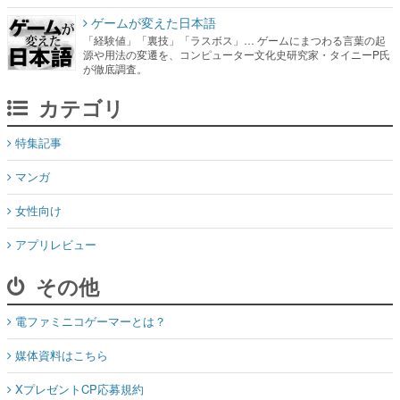
ゲームが変えた日本語
「経験値」「裏技」「ラスボス」… ゲームにまつわる言葉の起
源や用法の変遷を、コンピューター文化史研究家・タイニーP氏
が徹底調査。
カテゴリ
特集記事
マンガ
女性向け
アプリレビュー
その他
電ファミニコゲーマーとは？
媒体資料はこちら
XプレゼントCP応募規約