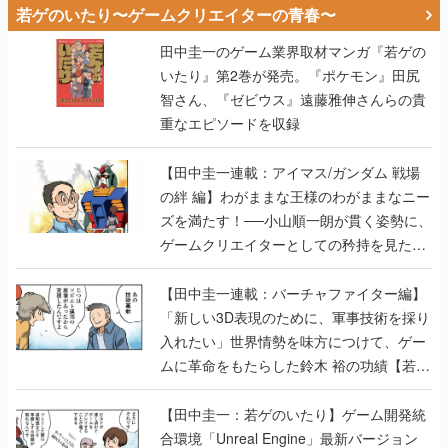
若ゲのいたり〜ゲームクリエイターの青春〜
田中圭一のゲーム業界取材マンガ『若ゲの
いたり』第2巻が発売。『ポケモン』田尻
智さん、『ゼビウス』遠藤雅伸さんらの貴
重なエピソードを収録
【田中圭一連載：アイマス/ガンダム 戦場
の絆 編】わがままな王様のわがままなニー
ズを満たす！──小山順一朗が貫く姿勢に、
ゲームクリエイターとしての矜持を見た
【若ゲのいたり最終回】
【田中圭一連載：バーチャファイター編】
「新しい3D表現のために、軍事技術を採り
入れたい」世界情勢を味方につけて、ゲー
ムに革命をもたらした鈴木 裕の功績【若ゲ
のいたり】
【田中圭一：若ゲのいたり】ゲーム開発統
合環境「Unreal Engine」最新バージョン