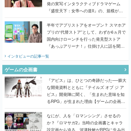
発の実写インタラクティブドラマゲーム
『盛世天下：女帝への道II』の、規模が違
うこだわりをプロデューサーに聞いた
半年でアプリストアをオープン？ スマホア
プリの“代替ストア”として、わずか6ヵ月で
国内向けローンチを行った発見型ストア
『あっぷアリーナ！』仕掛け人に話を聞い
てみた
インタビュー
の記事一覧
ゲームの企画書
『アビス』は、ひとつの奇跡だった──膨大
な開発資料とともに『テイルズ オブ ジ ア
ビス』開発陣に聞く、「生まれた意味を知
るRPG」が生まれた理由【ゲームの企画
書】
なにが、人を「ロマンシング」させるの
か？『ロマサガ2』当時の企画書とキャラ
設定画から迫る、河津秋敏がRPGに生み出