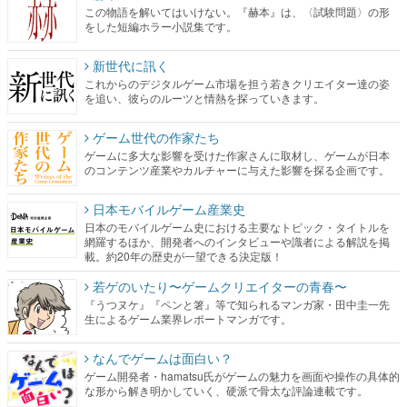
この物語を解いてはいけない。『赫本』は、〈試験問題〉の形
をした短編ホラー小説集です。
新世代に訊く
これからのデジタルゲーム市場を担う若きクリエイター達の姿
を追い、彼らのルーツと情熱を探っていきます。
ゲーム世代の作家たち
ゲームに多大な影響を受けた作家さんに取材し、ゲームが日本
のコンテンツ産業やカルチャーに与えた影響を探る企画です。
日本モバイルゲーム産業史
日本のモバイルゲーム史における主要なトピック・タイトルを
網羅するほか、開発者へのインタビューや識者による解説を掲
載。約20年の歴史が一望できる決定版！
若ゲのいたり〜ゲームクリエイターの青春〜
『うつヌケ』『ペンと箸』等で知られるマンガ家・田中圭一先
生によるゲーム業界レポートマンガです。
なんでゲームは面白い？
ゲーム開発者・hamatsu氏がゲームの魅力を画面や操作の具体的
な形から解き明かしていく、硬派で骨太な評論連載です。