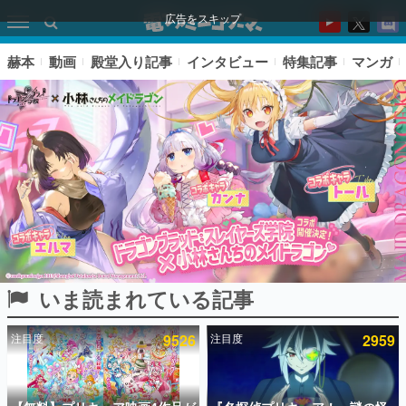
広告をスキップ
赫本
動画
殿堂入り記事
インタビュー
特集記事
マンガ
いま読まれている記事
ピックアップ
注目度
9526
注目度
2959
電ファミのいま読まれている記事ランキング
アプリセール情報