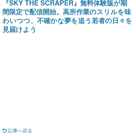
『SKY THE SCRAPER』無料体験版が期
日本のコンテンツ産業やカルチャーに与えた影響を探る企
間限定で配信開始。高所作業のスリルを味
画です。
わいつつ、不確かな夢を追う若者の日々を
日本モバイルゲーム産業史
日本のモバイルゲーム史における主要なトピック・タイト
見届けよう
ルを網羅するほか、開発者へのインタビューや識者による
解説を掲載。約20年の歴史が一望できる決定版！
若ゲのいたり〜ゲームクリエイターの青春〜
『うつヌケ』『ペンと箸』等で知られるマンガ家・田中圭
一先生によるゲーム業界レポートマンガです。
なんでゲームは面白い？
ゲーム開発者・hamatsu氏がゲームの魅力を画面や操作の
具体的な形から解き明かしていく、硬派で骨太な評論連載
です。
ゲームが変えた日本語
「経験値」「裏技」「ラスボス」… ゲームにまつわる言葉
の起源や用法の変遷を、コンピューター文化史研究家・タ
イニーP氏が徹底調査。
カテゴリ
記事へ戻る
特集記事