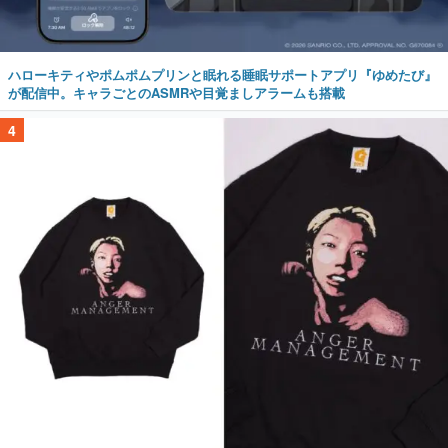
ハローキティやポムポムプリンと眠れる睡眠サポートアプリ『ゆめたび』
が配信中。キャラごとのASMRや目覚ましアラームも搭載
4