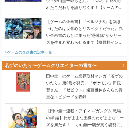
ウ・外山圭一郎らと共に『ICO』に込めら
れたこだわりを語り尽くす！【ゲームの企
画書】
【ゲームの企画書】『ペルソナ3』を築き
上げたのは反骨心とリスペクトだった。赤
い企画書のもとに集った“愚連隊”がシリー
ズを生まれ変わらせるまで【橋野桂インタ
ビュー】
ゲームの企画書
の記事一覧
若ゲのいたり〜ゲームクリエイターの青春〜
田中圭一のゲーム業界取材マンガ『若ゲの
いたり』第2巻が発売。『ポケモン』田尻
智さん、『ゼビウス』遠藤雅伸さんらの貴
重なエピソードを収録
【田中圭一連載：アイマス/ガンダム 戦場
の絆 編】わがままな王様のわがままなニー
ズを満たす！──小山順一朗が貫く姿勢に、