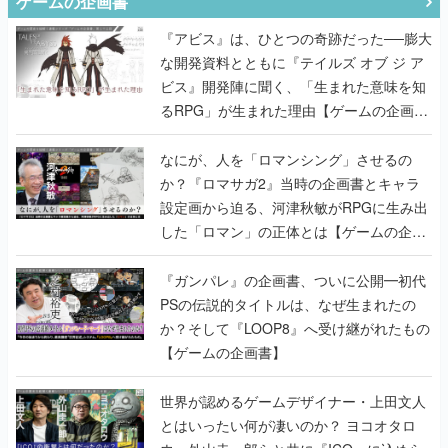
ゲームの企画書
『アビス』は、ひとつの奇跡だった──膨大
な開発資料とともに『テイルズ オブ ジ ア
ビス』開発陣に聞く、「生まれた意味を知
るRPG」が生まれた理由【ゲームの企画
書】
なにが、人を「ロマンシング」させるの
か？『ロマサガ2』当時の企画書とキャラ
設定画から迫る、河津秋敏がRPGに生み出
した「ロマン」の正体とは【ゲームの企画
書】
『ガンパレ』の企画書、ついに公開━初代
PSの伝説的タイトルは、なぜ生まれたの
か？そして『LOOP8』へ受け継がれたもの
【ゲームの企画書】
世界が認めるゲームデザイナー・上田文人
とはいったい何が凄いのか？ ヨコオタロ