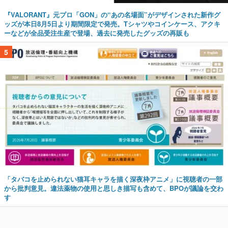
『VALORANT』元プロ「GON」の“あの名場面”がデザインされた新作グ
ッズが本日8月5日より期間限定で発売。Tシャツやコインケース、アクキ
ーなどが全品受注生産で登場、過去に発売したグッズの再販も
5
「タバコを止められない猫耳キャラを描く深夜枠アニメ」に視聴者の一部
から批判意見。違法薬物の使用と思しき描写も含めて、BPOが議論を交わ
す