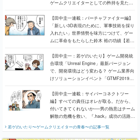
ゲームクリエイターとしての矜持を見た
【若ゲのいたり最終回】
【田中圭一連載：バーチャファイター編】
「新しい3D表現のために、軍事技術を採り
入れたい」世界情勢を味方につけて、ゲー
ムに革命をもたらした鈴木 裕の功績【若ゲ
のいたり】
【田中圭一：若ゲのいたり】ゲーム開発統
合環境「Unreal Engine」最新バージョン
で、開発環境はどう変わる？ ゲーム業界向
けソリューションイベント「GTMF2019」
に行って、より理解を深めよう【PR】
【田中圭一連載：サイバーコネクトツー
編】すべての責任はオレが取る。だから、
付いてきてくれないか──男の熱意はチーム
解散の危機を救い、『.hack』成功の活路を
開く。業界の快男児・松山 洋に流れる血は
若ゲのいたり〜ゲームクリエイターの青春〜
の記事一覧
『少年ジャンプ』色だった【若ゲのいた
り】