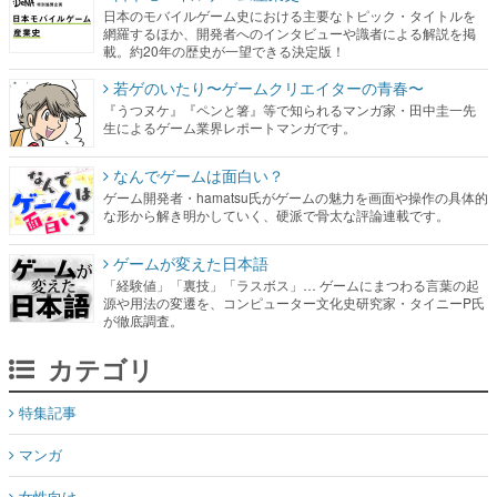
日本のモバイルゲーム史における主要なトピック・タイトルを
網羅するほか、開発者へのインタビューや識者による解説を掲
載。約20年の歴史が一望できる決定版！
若ゲのいたり〜ゲームクリエイターの青春〜
『うつヌケ』『ペンと箸』等で知られるマンガ家・田中圭一先
生によるゲーム業界レポートマンガです。
なんでゲームは面白い？
ゲーム開発者・hamatsu氏がゲームの魅力を画面や操作の具体的
な形から解き明かしていく、硬派で骨太な評論連載です。
ゲームが変えた日本語
「経験値」「裏技」「ラスボス」… ゲームにまつわる言葉の起
源や用法の変遷を、コンピューター文化史研究家・タイニーP氏
が徹底調査。
カテゴリ
特集記事
マンガ
女性向け