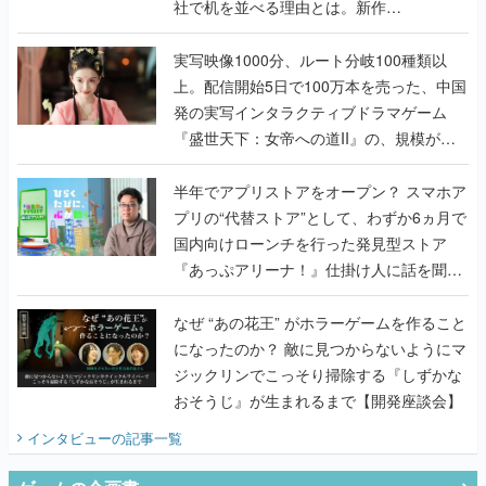
社で机を並べる理由とは。新作
『TATSUJIN EXTREME』で初タッグを組
んだレジェンド2人に訊く開発秘話
実写映像1000分、ルート分岐100種類以
上。配信開始5日で100万本を売った、中国
発の実写インタラクティブドラマゲーム
『盛世天下：女帝への道II』の、規模が違
うこだわりをプロデューサーに聞いた
半年でアプリストアをオープン？ スマホア
プリの“代替ストア”として、わずか6ヵ月で
国内向けローンチを行った発見型ストア
『あっぷアリーナ！』仕掛け人に話を聞い
てみた
なぜ “あの花王” がホラーゲームを作ること
になったのか？ 敵に見つからないようにマ
ジックリンでこっそり掃除する『しずかな
おそうじ』が生まれるまで【開発座談会】
インタビュー
の記事一覧