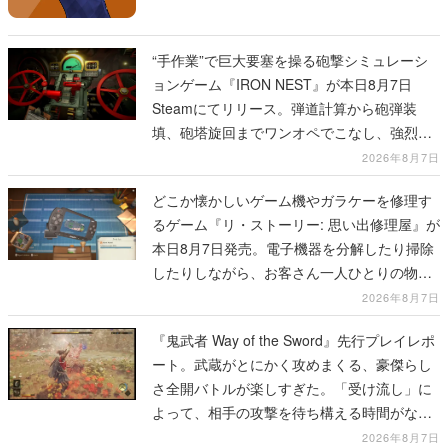
“手作業”で巨大要塞を操る砲撃シミュレーシ
ョンゲーム『IRON NEST』が本日8月7日
Steamにてリリース。弾道計算から砲弾装
填、砲塔旋回までワンオペでこなし、強烈な
一撃をブチかませるロマンある作品
2026年8月7日
どこか懐かしいゲーム機やガラケーを修理す
るゲーム『リ・ストーリー: 思い出修理屋』が
本日8月7日発売。電子機器を分解したり掃除
したりしながら、お客さん一人ひとりの物語
に耳を傾ける
2026年8月7日
『鬼武者 Way of the Sword』先行プレイレポ
ート。武蔵がとにかく攻めまくる、豪傑らし
さ全開バトルが楽しすぎた。「受け流し」に
よって、相手の攻撃を待ち構える時間がなく
なって超爽快
2026年8月7日