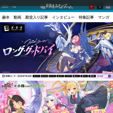
広告をスキップ
赫本
動画
殿堂入り記事
インタビュー
特集記事
マンガ
ピックアップ
電ファミのいま読まれている記事ランキング
アプリセール情報