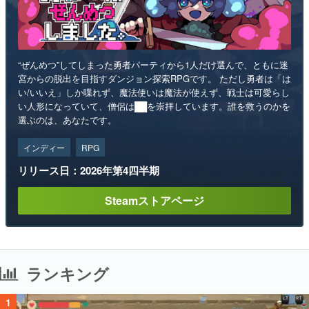
“ぜんめつ”してしまった勇者パーティから1人だけ選んで、ともに迷
宮からの脱出を目指すダンジョン探索RPGです。 ただし勇者は「は
い/いいえ」しか喋れず、魔法使いは魔法が使えず、戦士は可愛らし
い人形になっていて、僧侶は██を崇拝しています。誰を救うのかを
選ぶのは、あなたです。
インディー
RPG
リリース日：2026年第4四半期
Steamストアページ
ランキング
1