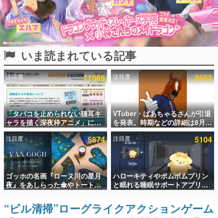
インタビュー
連載・特集一覧
いま読まれている記事
殿堂入り記事
SNS拡散数が数千以上！ ページビュー数万以上！ などな
ど。多くの人々に読まれた、電ファミ渾身の“殿堂入り”記
注目度
11066
注目度
8602
事をまとめました。
ゲームの企画書
名作ゲームクリエイターの方々に製作時のエピソードをお
聞きし、ヒットする企画（ゲーム）とは何か？を探ってい
「タバコを止められない猫耳キ
VTuber・ばあちゃるさんが引退
きます。
ャラを描く深夜枠アニメ」に視
を発表。時期などの詳細は8月9
聴者の一部から批判意見。違法
日15時からの配信で説明
赫本
注目度
5874
注目度
5104
薬物の使用と思しき描写も含め
この物語を解いてはいけない。『赫本』は、〈試験問題〉
て、BPOが議論を交わす
の形をした短編ホラー小説集です。
新世代に訊く
ゴッホの名画『ローヌ川の星月
ハローキティやポムポムプリン
これからのデジタルゲーム市場を担う若きクリエイター達
夜』をあしらった傘やトートバ
と眠れる睡眠サポートアプリ
の姿を追い、彼らのルーツと情熱を探っていきます。
ッグなどが登場。8月7日21時よ
『ゆめたび』が配信中。キャラ
り2日間限定で予約販売
ごとのASMRや目覚ましアラー
“ビル清掃”ローグライクアクションゲーム
ゲーム世代の作家たち
ムも搭載
ゲームに多大な影響を受けた作家さんに取材し、ゲームが