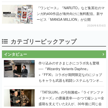
『ワンピース』『NARUTO』など集英社のマ
ンガ約400作品が海外向けに無料配信。新サ
ービス「MANGA MILLION」が公開
2026年8月6日
カテゴリーピックアップ
インタビュー
作り込みのすさまじさにコラボ先も驚嘆
──『Wizardry Variants Daphne』
×『FFXI』コラボが期間限定なのにジョブ
もキャラも武器も戦闘システムもワンオフ
で作り込まれた理由を両ディレクターに聞
く
『TATSUJIN』の弓削雅稔×『ライデンファ
イターズ』の齋藤貴幸──かつて縦シュー全
盛期を支えていた2人が、30年後に同じ会