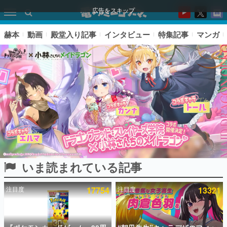
広告をスキップ
赫本
動画
殿堂入り記事
インタビュー
特集記事
マンガ
いま読まれている記事
ピックアップ
注目度
17754
注目度
13321
電ファミのいま読まれている記事ランキング
アプリセール情報