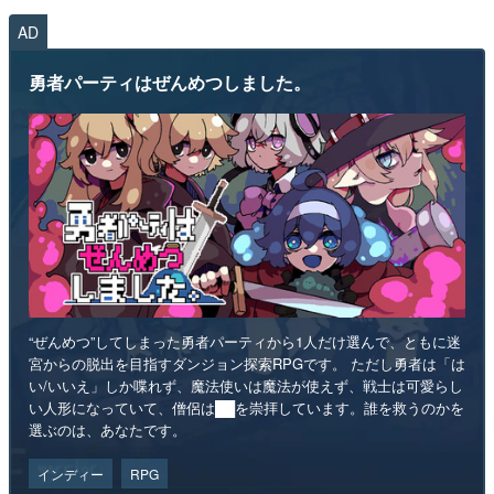
AD
勇者パーティはぜんめつしました。
“ぜんめつ”してしまった勇者パーティから1人だけ選んで、ともに迷
宮からの脱出を目指すダンジョン探索RPGです。 ただし勇者は「は
い/いいえ」しか喋れず、魔法使いは魔法が使えず、戦士は可愛らし
い人形になっていて、僧侶は██を崇拝しています。誰を救うのかを
選ぶのは、あなたです。
インディー
RPG