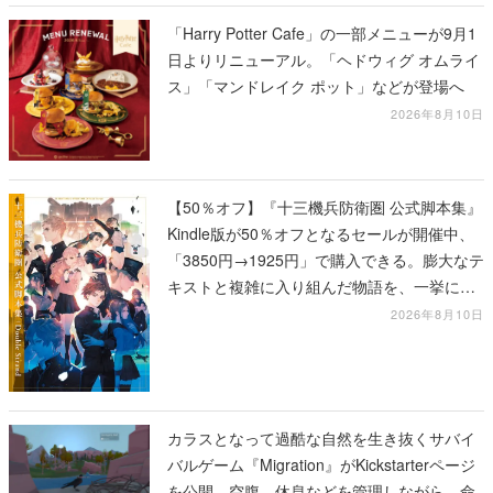
「Harry Potter Cafe」の一部メニューが9月1
日よりリニューアル。「ヘドウィグ オムライ
ス」「マンドレイク ポット」などが登場へ
2026年8月10日
【50％オフ】『十三機兵防衛圏 公式脚本集』
Kindle版が50％オフとなるセールが開催中、
「3850円→1925円」で購入できる。膨大なテ
キストと複雑に入り組んだ物語を、一挙に再
確認
2026年8月10日
カラスとなって過酷な自然を生き抜くサバイ
バルゲーム『Migration』がKickstarterページ
を公開。空腹、休息などを管理しながら、命