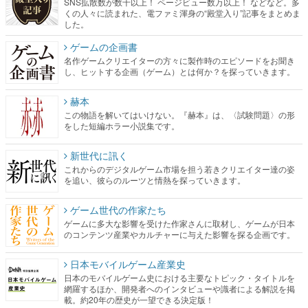
SNS拡散数が数千以上！ ページビュー数万以上！ などなど。多
くの人々に読まれた、電ファミ渾身の“殿堂入り”記事をまとめま
した。
ゲームの企画書
名作ゲームクリエイターの方々に製作時のエピソードをお聞き
し、ヒットする企画（ゲーム）とは何か？を探っていきます。
赫本
この物語を解いてはいけない。『赫本』は、〈試験問題〉の形
をした短編ホラー小説集です。
新世代に訊く
これからのデジタルゲーム市場を担う若きクリエイター達の姿
を追い、彼らのルーツと情熱を探っていきます。
ゲーム世代の作家たち
ゲームに多大な影響を受けた作家さんに取材し、ゲームが日本
のコンテンツ産業やカルチャーに与えた影響を探る企画です。
日本モバイルゲーム産業史
日本のモバイルゲーム史における主要なトピック・タイトルを
網羅するほか、開発者へのインタビューや識者による解説を掲
載。約20年の歴史が一望できる決定版！