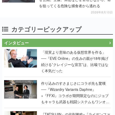
を狙ってくる危険な捕食者から逃れる
2026年8月10日
カテゴリーピックアップ
インタビュー
「現実より意味のある仮想世界を作る」
──『EVE Online』の生みの親が18年掲げ
続ける”クレイジーな宣言”は、比喩ではな
く本気だった
作り込みのすさまじさにコラボ先も驚嘆
──『Wizardry Variants Daphne』
×『FFXI』コラボが期間限定なのにジョブ
もキャラも武器も戦闘システムもワンオフ
で作り込まれた理由を両ディレクターに聞
く
『TATSUJIN』の弓削雅稔×『ライデンファ