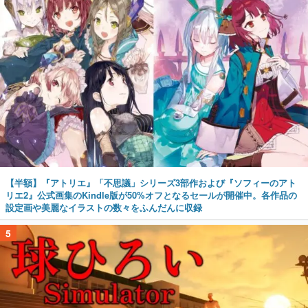
【半額】『アトリエ』「不思議」シリーズ3部作および『ソフィーのアト
リエ2』公式画集のKindle版が50%オフとなるセールが開催中。各作品の
設定画や美麗なイラストの数々をふんだんに収録
5