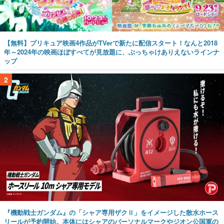
【無料】プリキュア映画4作品がTVerで新たに配信スタート！なんと2018
年～2024年の映画ほぼすべてが見放題に、ぶっちゃけありえないラインナ
ップ
2
『機動戦士ガンダム』の「シャア専用ザクⅡ」をイメージした散水ホース
リールが予約開始。本体にはシャアのパーソナルマークやジオン公国軍の