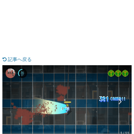
日本のコンテンツ産業やカルチャーに与えた影響を探る企
画です。
日本モバイルゲーム産業史
日本のモバイルゲーム史における主要なトピック・タイト
ルを網羅するほか、開発者へのインタビューや識者による
解説を掲載。約20年の歴史が一望できる決定版！
若ゲのいたり〜ゲームクリエイターの青春〜
『うつヌケ』『ペンと箸』等で知られるマンガ家・田中圭
一先生によるゲーム業界レポートマンガです。
記事へ戻る
なんでゲームは面白い？
ゲーム開発者・hamatsu氏がゲームの魅力を画面や操作の
具体的な形から解き明かしていく、硬派で骨太な評論連載
です。
ゲームが変えた日本語
「経験値」「裏技」「ラスボス」… ゲームにまつわる言葉
の起源や用法の変遷を、コンピューター文化史研究家・タ
イニーP氏が徹底調査。
カテゴリ
1 / 11
特集記事