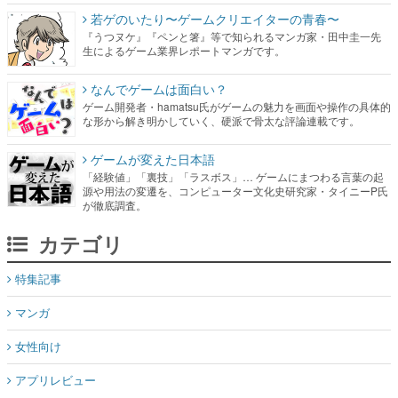
若ゲのいたり〜ゲームクリエイターの青春〜
『うつヌケ』『ペンと箸』等で知られるマンガ家・田中圭一先
生によるゲーム業界レポートマンガです。
なんでゲームは面白い？
ゲーム開発者・hamatsu氏がゲームの魅力を画面や操作の具体的
な形から解き明かしていく、硬派で骨太な評論連載です。
ゲームが変えた日本語
「経験値」「裏技」「ラスボス」… ゲームにまつわる言葉の起
源や用法の変遷を、コンピューター文化史研究家・タイニーP氏
が徹底調査。
カテゴリ
特集記事
マンガ
女性向け
アプリレビュー