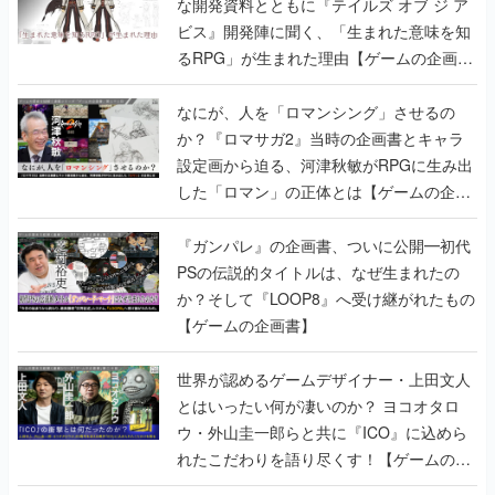
な開発資料とともに『テイルズ オブ ジ ア
ビス』開発陣に聞く、「生まれた意味を知
るRPG」が生まれた理由【ゲームの企画
書】
なにが、人を「ロマンシング」させるの
か？『ロマサガ2』当時の企画書とキャラ
設定画から迫る、河津秋敏がRPGに生み出
した「ロマン」の正体とは【ゲームの企画
書】
『ガンパレ』の企画書、ついに公開━初代
PSの伝説的タイトルは、なぜ生まれたの
か？そして『LOOP8』へ受け継がれたもの
【ゲームの企画書】
世界が認めるゲームデザイナー・上田文人
とはいったい何が凄いのか？ ヨコオタロ
ウ・外山圭一郎らと共に『ICO』に込めら
れたこだわりを語り尽くす！【ゲームの企
画書】