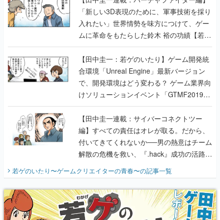
「新しい3D表現のために、軍事技術を採り
入れたい」世界情勢を味方につけて、ゲー
ムに革命をもたらした鈴木 裕の功績【若ゲ
のいたり】
【田中圭一：若ゲのいたり】ゲーム開発統
合環境「Unreal Engine」最新バージョン
で、開発環境はどう変わる？ ゲーム業界向
けソリューションイベント「GTMF2019」
に行って、より理解を深めよう【PR】
【田中圭一連載：サイバーコネクトツー
編】すべての責任はオレが取る。だから、
付いてきてくれないか──男の熱意はチーム
解散の危機を救い、『.hack』成功の活路を
開く。業界の快男児・松山 洋に流れる血は
若ゲのいたり〜ゲームクリエイターの青春〜
の記事一覧
『少年ジャンプ』色だった【若ゲのいた
り】