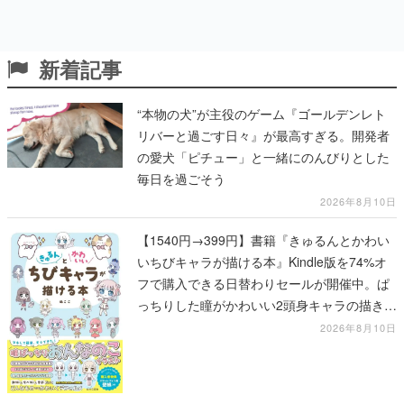
新着記事
“本物の犬”が主役のゲーム『ゴールデンレト
リバーと過ごす日々』が最高すぎる。開発者
の愛犬「ピチュー」と一緒にのんびりとした
毎日を過ごそう
2026年8月10日
【1540円→399円】書籍『きゅるんとかわい
いちびキャラが描ける本』Kindle版を74%オ
フで購入できる日替わりセールが開催中。ぱ
っちりした瞳がかわいい2頭身キャラの描き方
を学べる1冊
2026年8月10日