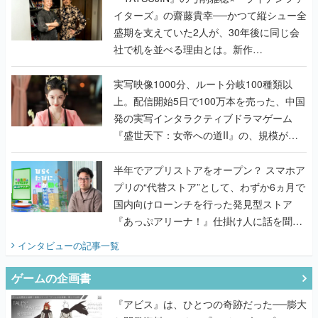
イターズ』の齋藤貴幸──かつて縦シュー全
盛期を支えていた2人が、30年後に同じ会
社で机を並べる理由とは。新作
『TATSUJIN EXTREME』で初タッグを組
んだレジェンド2人に訊く開発秘話
実写映像1000分、ルート分岐100種類以
上。配信開始5日で100万本を売った、中国
発の実写インタラクティブドラマゲーム
『盛世天下：女帝への道II』の、規模が違
うこだわりをプロデューサーに聞いた
半年でアプリストアをオープン？ スマホア
プリの“代替ストア”として、わずか6ヵ月で
国内向けローンチを行った発見型ストア
『あっぷアリーナ！』仕掛け人に話を聞い
てみた
インタビュー
の記事一覧
ゲームの企画書
『アビス』は、ひとつの奇跡だった──膨大