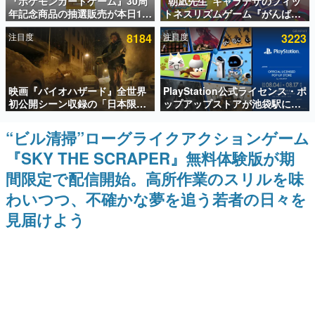
『ポケモンカードゲーム』30周
“朝凪先生”キャラデザのフィッ
年記念商品の抽選販売が本日12
トネスリズムゲーム『がんば
インタビュー
時より開始。拡張パック「30th
れ！チアリズム』Steamストア
注目度
8184
注目度
3223
CELEBRATION」のボックス
ページが公開。キャラクターの
連載・特集一覧
に、「プレミアムデッキセット
CVは陽向葵ゅかさん
エーフィ・ブラッキー」
「FUTURISTIC BOX」の計3商
殿堂入り記事
品
映画『バイオハザード』全世界
PlayStation公式ライセンス・ポ
SNS拡散数が数千以上！ ページビュー数万以上！ などな
ど。多くの人々に読まれた、電ファミ渾身の“殿堂入り”記
初公開シーン収録の「日本限
ップアップストアが池袋駅にて
事をまとめました。
定」予告映像が解禁。バイオの
期間限定で開催。夏のアパレル
日（8月10日）にあわせて、
や『ブラッドボーン』の新作ア
“ビル清掃”ローグライクアクションゲーム
ゲームの企画書
「ラクーンシティ総合病院」へ
イテムが登場
名作ゲームクリエイターの方々に製作時のエピソードをお
『SKY THE SCRAPER』無料体験版が期
行く配達人の姿が披露
聞きし、ヒットする企画（ゲーム）とは何か？を探ってい
きます。
間限定で配信開始。高所作業のスリルを味
赫本
わいつつ、不確かな夢を追う若者の日々を
この物語を解いてはいけない。『赫本』は、〈試験問題〉
見届けよう
の形をした短編ホラー小説集です。
新世代に訊く
これからのデジタルゲーム市場を担う若きクリエイター達
の姿を追い、彼らのルーツと情熱を探っていきます。
ゲーム世代の作家たち
ゲームに多大な影響を受けた作家さんに取材し、ゲームが