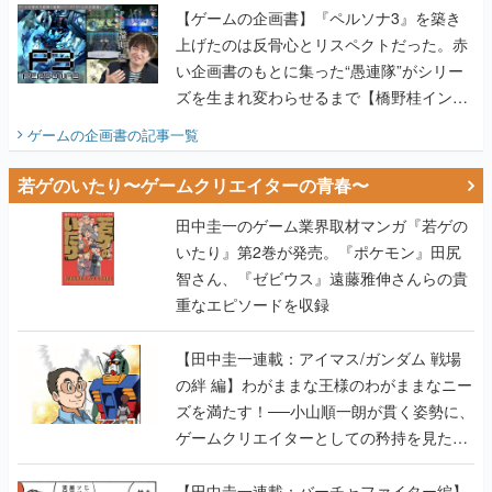
【ゲームの企画書】『ペルソナ3』を築き
上げたのは反骨心とリスペクトだった。赤
い企画書のもとに集った“愚連隊”がシリー
ズを生まれ変わらせるまで【橋野桂インタ
ビュー】
ゲームの企画書
の記事一覧
若ゲのいたり〜ゲームクリエイターの青春〜
田中圭一のゲーム業界取材マンガ『若ゲの
いたり』第2巻が発売。『ポケモン』田尻
智さん、『ゼビウス』遠藤雅伸さんらの貴
重なエピソードを収録
【田中圭一連載：アイマス/ガンダム 戦場
の絆 編】わがままな王様のわがままなニー
ズを満たす！──小山順一朗が貫く姿勢に、
ゲームクリエイターとしての矜持を見た
【若ゲのいたり最終回】
【田中圭一連載：バーチャファイター編】