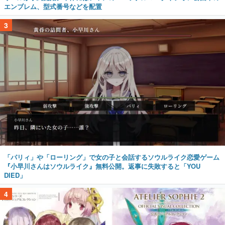
エンブレム、型式番号などを配置
3
「パリィ」や「ローリング」で女の子と会話するソウルライク恋愛ゲーム
『小早川さんはソウルライク』無料公開。返事に失敗すると「YOU
DIED」
4