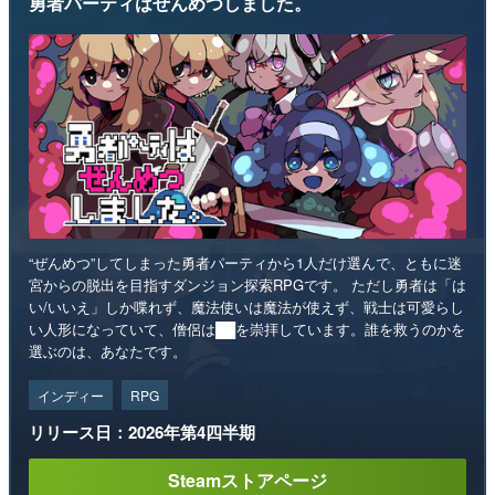
勇者パーティはぜんめつしました。
“ぜんめつ”してしまった勇者パーティから1人だけ選んで、ともに迷
宮からの脱出を目指すダンジョン探索RPGです。 ただし勇者は「は
い/いいえ」しか喋れず、魔法使いは魔法が使えず、戦士は可愛らし
い人形になっていて、僧侶は██を崇拝しています。誰を救うのかを
選ぶのは、あなたです。
インディー
RPG
リリース日：2026年第4四半期
Steamストアページ