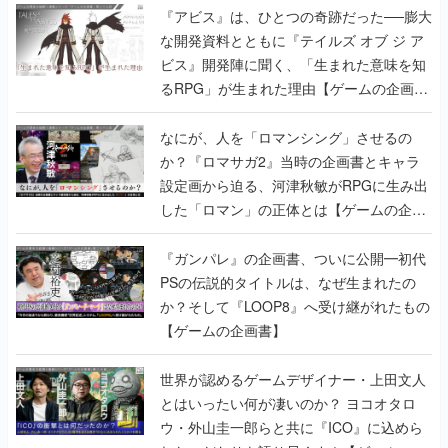
『アビス』は、ひとつの奇跡だった──膨大
な開発資料とともに『テイルズ オブ ジ ア
ビス』開発陣に聞く、「生まれた意味を知
るRPG」が生まれた理由【ゲームの企画
書】
なにが、人を「ロマンシング」させるの
か？『ロマサガ2』当時の企画書とキャラ
設定画から迫る、河津秋敏がRPGに生み出
した「ロマン」の正体とは【ゲームの企画
書】
『ガンパレ』の企画書、ついに公開━初代
PSの伝説的タイトルは、なぜ生まれたの
か？そして『LOOP8』へ受け継がれたもの
【ゲームの企画書】
世界が認めるゲームデザイナー・上田文人
とはいったい何が凄いのか？ ヨコオタロ
ウ・外山圭一郎らと共に『ICO』に込めら