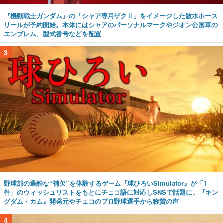
『機動戦士ガンダム』の「シャア専用ザクⅡ」をイメージした散水ホース
リールが予約開始。本体にはシャアのパーソナルマークやジオン公国軍の
エンブレム、型式番号などを配置
3
野球部の過酷な“補欠”を体験するゲーム『球ひろいSimulator』が「1
件」のウィッシュリストをもとにチェコ語に対応しSNSで話題に。『キン
グダム・カム』開発元やチェコのプロ野球選手から称賛の声
4