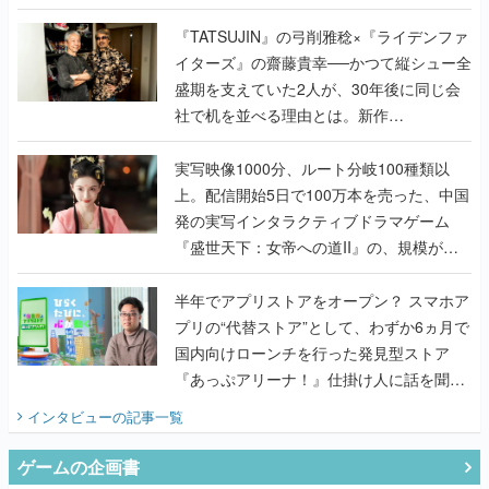
で作り込まれた理由を両ディレクターに聞
く
『TATSUJIN』の弓削雅稔×『ライデンファ
イターズ』の齋藤貴幸──かつて縦シュー全
盛期を支えていた2人が、30年後に同じ会
社で机を並べる理由とは。新作
『TATSUJIN EXTREME』で初タッグを組
んだレジェンド2人に訊く開発秘話
実写映像1000分、ルート分岐100種類以
上。配信開始5日で100万本を売った、中国
発の実写インタラクティブドラマゲーム
『盛世天下：女帝への道II』の、規模が違
うこだわりをプロデューサーに聞いた
半年でアプリストアをオープン？ スマホア
プリの“代替ストア”として、わずか6ヵ月で
国内向けローンチを行った発見型ストア
『あっぷアリーナ！』仕掛け人に話を聞い
てみた
インタビュー
の記事一覧
ゲームの企画書