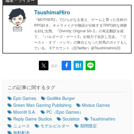
編集・ライター
TsushimaHiro
『MOTHER2』でひらがなを覚え、ゲームと育った生粋の
RPG好き。キャラメイクや物語が分岐するTRPG的な体験
を好む生態。『Divinity: Original Sin 2』の有志翻訳を経
て、『バルダーズ・ゲート3』を独力で全訳し完走。『ゴ
ースト・オブ・ツシマ』の舞台となった対馬のガイドもし
ている。 Xアカウント（旧Twitter）@Tsushimahiro23
反応
この記事に関するタグ
Epic Games
Godlike Burger
Green Man Gaming Publishing
Modus Games
Moonlit S.A.
PC（Epic Games）
Reply Game Studios
Soulstice
Tsushimahiro
ニュース
モデルビルダー
期間限定
無料配布