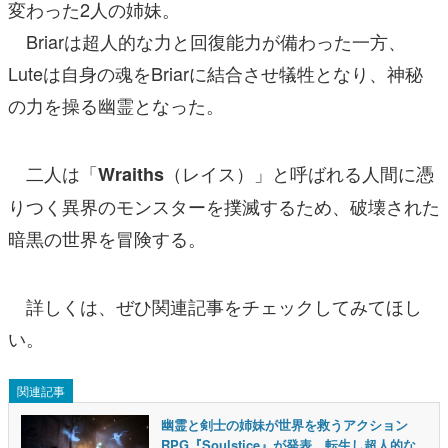
変わった2人の姉妹。
Briarは超人的な力と回復能力が備わった一方、
Luteは自身の魂をBriarに結合させ犠牲となり、神秘
の力を操る幽霊となった。
二人は「
（レイス）」と呼ばれる人間に憑
Wraiths
りつく異界のモンスターを撲滅するため、破壊された
暗黒の世界を冒険する。
詳しくは、ぜひ関連記事をチェックしてみてほし
い。
関連記事
幽霊と剣士の姉妹が世界を救うアクション
RPG『Soulstice』が発表。転生し超人的な