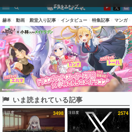
広告をスキップ
赫本
動画
殿堂入り記事
インタビュー
特集記事
マンガ
いま読まれている記事
ピックアップ
注目度
3498
注目度
2574
電ファミのいま読まれている記事ランキング
アプリセール情報