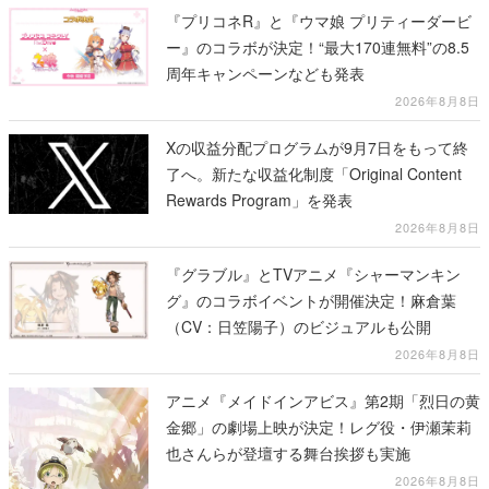
『プリコネR』と『ウマ娘 プリティーダービ
ー』のコラボが決定！“最大170連無料”の8.5
周年キャンペーンなども発表
2026年8月8日
Xの収益分配プログラムが9月7日をもって終
了へ。新たな収益化制度「Original Content
Rewards Program」を発表
2026年8月8日
『グラブル』とTVアニメ『シャーマンキン
グ』のコラボイベントが開催決定！麻倉葉
（CV：日笠陽子）のビジュアルも公開
2026年8月8日
アニメ『メイドインアビス』第2期「烈日の黄
金郷」の劇場上映が決定！レグ役・伊瀬茉莉
也さんらが登壇する舞台挨拶も実施
2026年8月8日