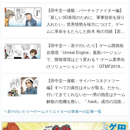
【若ゲのいたり最終回】
【田中圭一連載：バーチャファイター編】
「新しい3D表現のために、軍事技術を採り
入れたい」世界情勢を味方につけて、ゲー
ムに革命をもたらした鈴木 裕の功績【若ゲ
のいたり】
【田中圭一：若ゲのいたり】ゲーム開発統
合環境「Unreal Engine」最新バージョン
で、開発環境はどう変わる？ ゲーム業界向
けソリューションイベント「GTMF2019」
に行って、より理解を深めよう【PR】
【田中圭一連載：サイバーコネクトツー
編】すべての責任はオレが取る。だから、
付いてきてくれないか──男の熱意はチーム
解散の危機を救い、『.hack』成功の活路を
開く。業界の快男児・松山 洋に流れる血は
若ゲのいたり〜ゲームクリエイターの青春〜
の記事一覧
『少年ジャンプ』色だった【若ゲのいた
り】