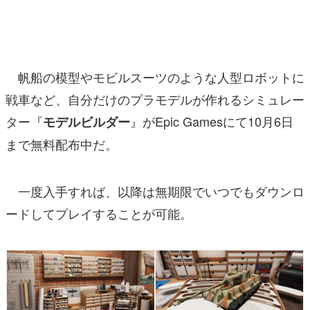
マンガ
女性向け
帆船の模型やモビルスーツのような人型ロボットに
アプリレビュー
戦車など、自分だけのプラモデルが作れるシミュレー
その他
ター『
』がEpic Gamesにて10月6日
モデルビルダー
電ファミニコゲーマーとは？
まで無料配布中だ。
運営：株式会社マレ
一度入手すれば、以降は無期限でいつでもダウンロ
ードしてプレイすることが可能。