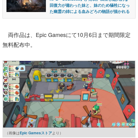
回復力が備わった妹と、妹のため犠牲になっ
た幽霊の姉による血みどろの物語が描かれる
両作品は、Epic Gamesにて10月6日まで期間限定
無料配布中。
（画像は
Epic Gamesストア
より）