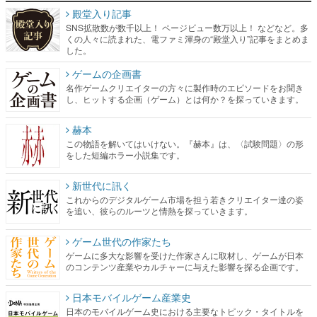
殿堂入り記事
SNS拡散数が数千以上！ ページビュー数万以上！ などなど。多
くの人々に読まれた、電ファミ渾身の“殿堂入り”記事をまとめま
した。
ゲームの企画書
名作ゲームクリエイターの方々に製作時のエピソードをお聞き
し、ヒットする企画（ゲーム）とは何か？を探っていきます。
赫本
この物語を解いてはいけない。『赫本』は、〈試験問題〉の形
をした短編ホラー小説集です。
新世代に訊く
これからのデジタルゲーム市場を担う若きクリエイター達の姿
を追い、彼らのルーツと情熱を探っていきます。
ゲーム世代の作家たち
ゲームに多大な影響を受けた作家さんに取材し、ゲームが日本
のコンテンツ産業やカルチャーに与えた影響を探る企画です。
日本モバイルゲーム産業史
日本のモバイルゲーム史における主要なトピック・タイトルを