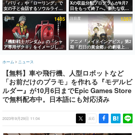
「パリィ」や「ローリング」で
Xの収益分配プログラムが9月7
女の子と会話するソウルライク
日をもって終了へ。新たな収益
インタビュー
恋愛ゲーム『小早川さんはソウ
化制度「Original Content
注目度
1485
注目度
1287
ルライク』無料公開。返事に失
Rewards Program」を発表
連載・特集一覧
敗すると「YOU DIED」
殿堂入り記事
SNS拡散数が数千以上！ ページビュー数万以上！ などな
『機動戦士ガンダム』の「シャ
アニメ『メイドインアビス』第2
ど。多くの人々に読まれた、電ファミ渾身の“殿堂入り”記
ア専用ザクⅡ」をイメージした
期「烈日の黄金郷」の劇場上映
事をまとめました。
散水ホースリールが予約開始。
が決定！レグ役・伊瀬茉莉也さ
本体にはシャアのパーソナルマ
んらが登壇する舞台挨拶も実施
ゲームの企画書
ホーム
ニュース
ークやジオン公国軍のエンブレ
名作ゲームクリエイターの方々に製作時のエピソードをお
聞きし、ヒットする企画（ゲーム）とは何か？を探ってい
ム、型式番号などを配置
【無料】車や飛行機、人型ロボットなど
きます。
「お前だけのプラモ」を作れる『モデルビ
赫本
この物語を解いてはいけない。『赫本』は、〈試験問題〉
ルダー』が10月6日までEpic Games Store
の形をした短編ホラー小説集です。
で無料配布中。日本語にも対応済み
新世代に訊く
これからのデジタルゲーム市場を担う若きクリエイター達
の姿を追い、彼らのルーツと情熱を探っていきます。
2023年9月29日 11:04
反応
ゲーム世代の作家たち
ゲームに多大な影響を受けた作家さんに取材し、ゲームが