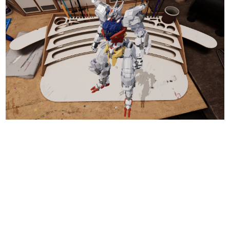
日本のコンテンツ産業やカルチャーに与えた影響を探る企
画です。
日本モバイルゲーム産業史
日本のモバイルゲーム史における主要なトピック・タイト
ルを網羅するほか、開発者へのインタビューや識者による
解説を掲載。約20年の歴史が一望できる決定版！
若ゲのいたり〜ゲームクリエイターの青春〜
『うつヌケ』『ペンと箸』等で知られるマンガ家・田中圭
一先生によるゲーム業界レポートマンガです。
なんでゲームは面白い？
ゲーム開発者・hamatsu氏がゲームの魅力を画面や操作の
具体的な形から解き明かしていく、硬派で骨太な評論連載
です。
ゲームが変えた日本語
「経験値」「裏技」「ラスボス」… ゲームにまつわる言葉
の起源や用法の変遷を、コンピューター文化史研究家・タ
イニーP氏が徹底調査。
カテゴリ
特集記事