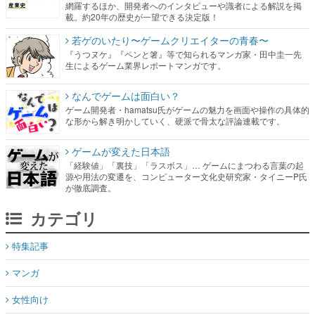
網羅するほか、開発者へのインタビューや識者による解説を掲
載。約20年の歴史が一望できる決定版！
若ゲのいたり〜ゲームクリエイターの青春〜
『うつヌケ』『ペンと箸』等で知られるマンガ家・田中圭一先
生によるゲーム業界レポートマンガです。
なんでゲームは面白い？
ゲーム開発者・hamatsu氏がゲームの魅力を画面や操作の具体的
な形から解き明かしていく、硬派で骨太な評論連載です。
ゲームが変えた日本語
「経験値」「裏技」「ラスボス」… ゲームにまつわる言葉の起
源や用法の変遷を、コンピューター文化史研究家・タイニーP氏
が徹底調査。
カテゴリ
特集記事
マンガ
女性向け