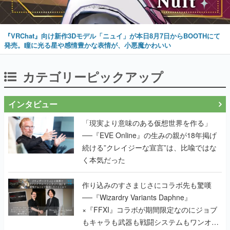
『VRChat』向け新作3Dモデル「ニュイ」が本日8月7日からBOOTHにて
発売。瞳に光る星や感情豊かな表情が、小悪魔かわいい
カテゴリーピックアップ
インタビュー
「現実より意味のある仮想世界を作る」
──『EVE Online』の生みの親が18年掲げ
続ける”クレイジーな宣言”は、比喩ではな
く本気だった
作り込みのすさまじさにコラボ先も驚嘆
──『Wizardry Variants Daphne』
×『FFXI』コラボが期間限定なのにジョブ
もキャラも武器も戦闘システムもワンオフ