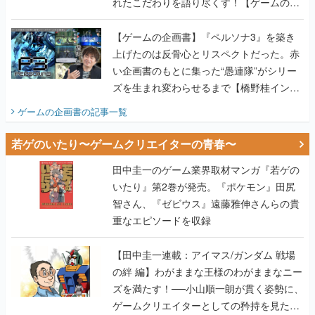
れたこだわりを語り尽くす！【ゲームの企
画書】
【ゲームの企画書】『ペルソナ3』を築き
上げたのは反骨心とリスペクトだった。赤
い企画書のもとに集った“愚連隊”がシリー
ズを生まれ変わらせるまで【橋野桂インタ
ビュー】
ゲームの企画書
の記事一覧
若ゲのいたり〜ゲームクリエイターの青春〜
田中圭一のゲーム業界取材マンガ『若ゲの
いたり』第2巻が発売。『ポケモン』田尻
智さん、『ゼビウス』遠藤雅伸さんらの貴
重なエピソードを収録
【田中圭一連載：アイマス/ガンダム 戦場
の絆 編】わがままな王様のわがままなニー
ズを満たす！──小山順一朗が貫く姿勢に、
ゲームクリエイターとしての矜持を見た