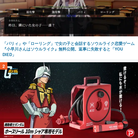
「パリィ」や「ローリング」で女の子と会話するソウルライク恋愛ゲーム
『小早川さんはソウルライク』無料公開。返事に失敗すると「YOU
DIED」
2