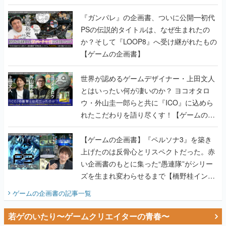
書】
『ガンパレ』の企画書、ついに公開━初代
PSの伝説的タイトルは、なぜ生まれたの
か？そして『LOOP8』へ受け継がれたもの
【ゲームの企画書】
世界が認めるゲームデザイナー・上田文人
とはいったい何が凄いのか？ ヨコオタロ
ウ・外山圭一郎らと共に『ICO』に込めら
れたこだわりを語り尽くす！【ゲームの企
画書】
【ゲームの企画書】『ペルソナ3』を築き
上げたのは反骨心とリスペクトだった。赤
い企画書のもとに集った“愚連隊”がシリー
ズを生まれ変わらせるまで【橋野桂インタ
ビュー】
ゲームの企画書
の記事一覧
若ゲのいたり〜ゲームクリエイターの青春〜