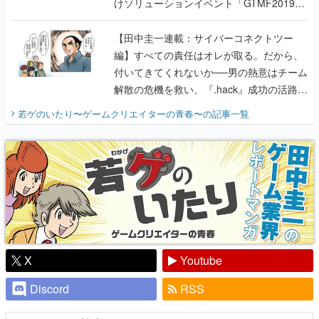
けソリューションイベント「GTMF2019」
に行って、より理解を深めよう【PR】
【田中圭一連載：サイバーコネクトツー
編】すべての責任はオレが取る。だから、
付いてきてくれないか──男の熱意はチーム
解散の危機を救い、『.hack』成功の活路を
開く。業界の快男児・松山 洋に流れる血は
若ゲのいたり〜ゲームクリエイターの青春〜
の記事一覧
『少年ジャンプ』色だった【若ゲのいた
り】
X
Youtube
Discord
RSS