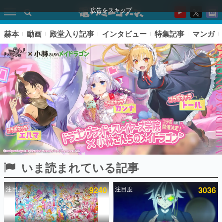
広告をスキップ
赫本
動画
殿堂入り記事
インタビュー
特集記事
マンガ
いま読まれている記事
ピックアップ
注目度
9240
注目度
3036
電ファミのいま読まれている記事ランキング
アプリセール情報