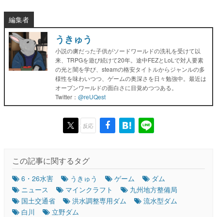
編集者
うきゅう
小説の虜だった子供がソードワールドの洗礼を受けて以
来、TRPGを遊び続けて20年。途中FEZとLoLで対人要素
の光と闇を学び、steamの格安タイトルからジャンルの多
様性を味わいつつ、ゲームの奥深さを日々勉強中。最近は
オープンワールドの面白さに目覚めつつある。
Twitter：
@reUQest
反応
この記事に関するタグ
6・26水害
うきゅう
ゲーム
ダム
ニュース
マインクラフト
九州地方整備局
国土交通省
洪水調整専用ダム
流水型ダム
白川
立野ダム