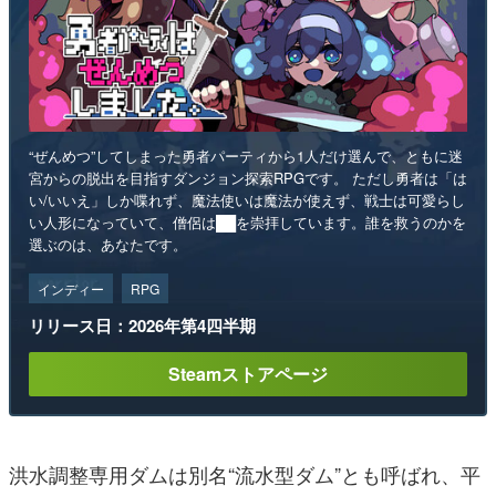
“ぜんめつ”してしまった勇者パーティから1人だけ選んで、ともに迷
宮からの脱出を目指すダンジョン探索RPGです。 ただし勇者は「は
い/いいえ」しか喋れず、魔法使いは魔法が使えず、戦士は可愛らし
い人形になっていて、僧侶は██を崇拝しています。誰を救うのかを
選ぶのは、あなたです。
インディー
RPG
リリース日：2026年第4四半期
Steamストアページ
洪水調整専用ダムは別名“流水型ダム”とも呼ばれ、平