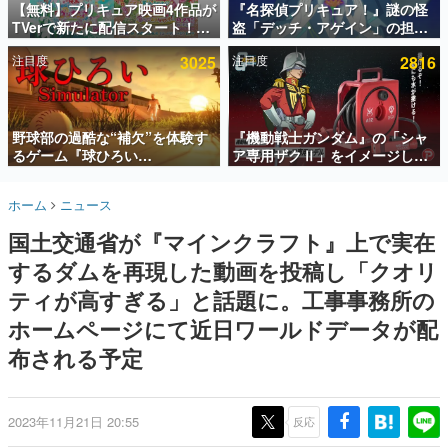
【無料】プリキュア映画4作品が
『名探偵プリキュア！』謎の怪
TVerで新たに配信スタート！な
盗「デッチ・アゲイン」の担当
インタビュー
んと2018年～2024年の映画ほぼ
キャストは天﨑滉平さんと判
注目度
3025
注目度
2816
すべてが見放題に、ぶっちゃけ
明。『Re:ゼロから始める異世
連載・特集一覧
ありえないラインナップ
界生活』オットー役、『ヒプノ
シスマイク』山田三郎役など
殿堂入り記事
SNS拡散数が数千以上！ ページビュー数万以上！ などな
野球部の過酷な“補欠”を体験す
『機動戦士ガンダム』の「シャ
ど。多くの人々に読まれた、電ファミ渾身の“殿堂入り”記
るゲーム『球ひろい
ア専用ザクⅡ」をイメージした
事をまとめました。
Simulator』が「1件」のウィッ
散水ホースリールが予約開始。
シュリストをもとにチェコ語に
本体にはシャアのパーソナルマ
ゲームの企画書
ホーム
ニュース
対応しSNSで話題に。『キング
ークやジオン公国軍のエンブレ
名作ゲームクリエイターの方々に製作時のエピソードをお
聞きし、ヒットする企画（ゲーム）とは何か？を探ってい
ダム・カム』開発元やチェコの
ム、型式番号などを配置
国土交通省が『マインクラフト』上で実在
きます。
プロ野球選手から称賛の声
するダムを再現した動画を投稿し「クオリ
赫本
この物語を解いてはいけない。『赫本』は、〈試験問題〉
ティが高すぎる」と話題に。工事事務所の
の形をした短編ホラー小説集です。
ホームページにて近日ワールドデータが配
布される予定
新世代に訊く
これからのデジタルゲーム市場を担う若きクリエイター達
の姿を追い、彼らのルーツと情熱を探っていきます。
2023年11月21日 20:55
反応
ゲーム世代の作家たち
ゲームに多大な影響を受けた作家さんに取材し、ゲームが