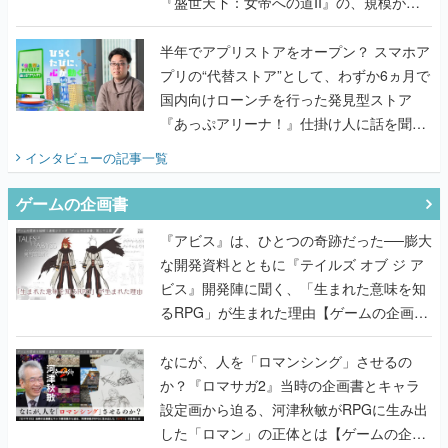
『盛世天下：女帝への道II』の、規模が違
うこだわりをプロデューサーに聞いた
半年でアプリストアをオープン？ スマホア
プリの“代替ストア”として、わずか6ヵ月で
国内向けローンチを行った発見型ストア
『あっぷアリーナ！』仕掛け人に話を聞い
てみた
インタビュー
の記事一覧
ゲームの企画書
『アビス』は、ひとつの奇跡だった──膨大
な開発資料とともに『テイルズ オブ ジ ア
ビス』開発陣に聞く、「生まれた意味を知
るRPG」が生まれた理由【ゲームの企画
書】
なにが、人を「ロマンシング」させるの
か？『ロマサガ2』当時の企画書とキャラ
設定画から迫る、河津秋敏がRPGに生み出
した「ロマン」の正体とは【ゲームの企画