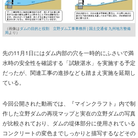
（画像は
ダムの目的と役割 立野ダム工事事務所 | 国土交通省 九州地方整備
局
より）
先の11月1日にはダム内部の穴を一時的にふさいで満
水時の安全性を確認する「試験湛水」を実施する予定
だったが、関連工事の進捗なども踏まえ実施を延期し
ている。
今回公開された動画では、『マインクラフト』内で制
作した立野ダムの再現マップと実在の立野ダムの写真
が比較されており、ダムの堤体部分に使用されている
コンクリートの変色までしっかりと描写するなどその