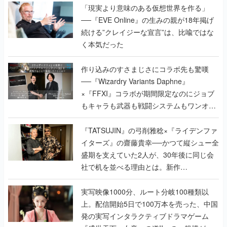
「現実より意味のある仮想世界を作る」
──『EVE Online』の生みの親が18年掲げ
続ける”クレイジーな宣言”は、比喩ではな
く本気だった
作り込みのすさまじさにコラボ先も驚嘆
──『Wizardry Variants Daphne』
×『FFXI』コラボが期間限定なのにジョブ
もキャラも武器も戦闘システムもワンオフ
で作り込まれた理由を両ディレクターに聞
く
『TATSUJIN』の弓削雅稔×『ライデンファ
イターズ』の齋藤貴幸──かつて縦シュー全
盛期を支えていた2人が、30年後に同じ会
社で机を並べる理由とは。新作
『TATSUJIN EXTREME』で初タッグを組
んだレジェンド2人に訊く開発秘話
実写映像1000分、ルート分岐100種類以
上。配信開始5日で100万本を売った、中国
発の実写インタラクティブドラマゲーム