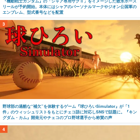
『機動戦士ガンダム』の「シャア専用ザクⅡ」をイメージした散水ホース
リールが予約開始。本体にはシャアのパーソナルマークやジオン公国軍の
エンブレム、型式番号などを配置
3
野球部の過酷な“補欠”を体験するゲーム『球ひろいSimulator』が「1
件」のウィッシュリストをもとにチェコ語に対応しSNSで話題に。『キン
グダム・カム』開発元やチェコのプロ野球選手から称賛の声
4