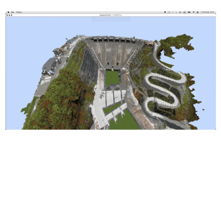
日本のコンテンツ産業やカルチャーに与えた影響を探る企
画です。
日本モバイルゲーム産業史
日本のモバイルゲーム史における主要なトピック・タイト
ルを網羅するほか、開発者へのインタビューや識者による
解説を掲載。約20年の歴史が一望できる決定版！
若ゲのいたり〜ゲームクリエイターの青春〜
『うつヌケ』『ペンと箸』等で知られるマンガ家・田中圭
一先生によるゲーム業界レポートマンガです。
なんでゲームは面白い？
ゲーム開発者・hamatsu氏がゲームの魅力を画面や操作の
具体的な形から解き明かしていく、硬派で骨太な評論連載
です。
ゲームが変えた日本語
「経験値」「裏技」「ラスボス」… ゲームにまつわる言葉
の起源や用法の変遷を、コンピューター文化史研究家・タ
イニーP氏が徹底調査。
カテゴリ
特集記事