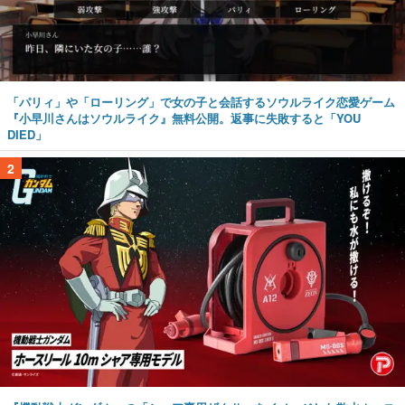
「パリィ」や「ローリング」で女の子と会話するソウルライク恋愛ゲーム
『小早川さんはソウルライク』無料公開。返事に失敗すると「YOU
DIED」
2