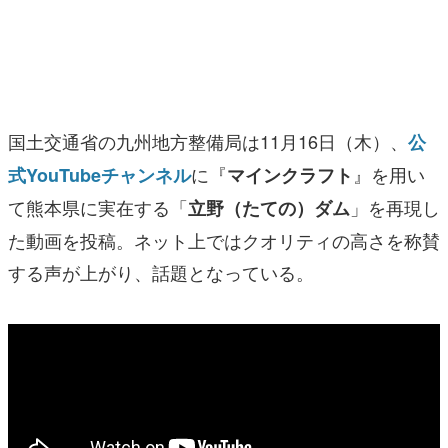
マンガ
女性向け
アプリレビュー
国土交通省の九州地方整備局は11月16日（木）、
公
その他
に『
』を用い
式YouTubeチャンネル
マインクラフト
て熊本県に実在する「
」を再現し
立野（たての）ダム
電ファミニコゲーマーとは？
た動画を投稿。ネット上ではクオリティの高さを称賛
運営：株式会社マレ
する声が上がり、話題となっている。