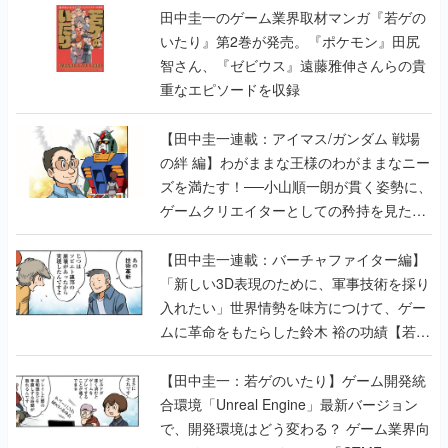
田中圭一のゲーム業界取材マンガ『若ゲの
いたり』第2巻が発売。『ポケモン』田尻
智さん、『ゼビウス』遠藤雅伸さんらの貴
重なエピソードを収録
【田中圭一連載：アイマス/ガンダム 戦場
の絆 編】わがままな王様のわがままなニー
ズを満たす！──小山順一朗が貫く姿勢に、
ゲームクリエイターとしての矜持を見た
【若ゲのいたり最終回】
【田中圭一連載：バーチャファイター編】
「新しい3D表現のために、軍事技術を採り
入れたい」世界情勢を味方につけて、ゲー
ムに革命をもたらした鈴木 裕の功績【若ゲ
のいたり】
【田中圭一：若ゲのいたり】ゲーム開発統
合環境「Unreal Engine」最新バージョン
で、開発環境はどう変わる？ ゲーム業界向