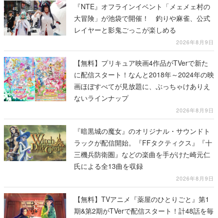
『NTE』オフラインイベント「メェメェ村の
大冒険」が池袋で開催！ 釣りや麻雀、公式
レイヤーと影鬼ごっこが楽しめる
2026年8月9日
【無料】プリキュア映画4作品がTVerで新た
に配信スタート！なんと2018年～2024年の映
画ほぼすべてが見放題に、ぶっちゃけありえ
ないラインナップ
2026年8月9日
『暗黒城の魔女』のオリジナル・サウンドト
ラックが配信開始。『FFタクティクス』『十
三機兵防衛圏』などの楽曲を手がけた崎元仁
氏による全13曲を収録
2026年8月9日
【無料】TVアニメ『薬屋のひとりごと』第1
期&第2期がTVerで配信スタート！計48話を毎