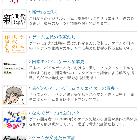
新世代に訊く
これからのデジタルゲーム市場を担う若きクリエイター達の姿
を追い、彼らのルーツと情熱を探っていきます。
ゲーム世代の作家たち
ゲームに多大な影響を受けた作家さんに取材し、ゲームが日本
のコンテンツ産業やカルチャーに与えた影響を探る企画です。
日本モバイルゲーム産業史
日本のモバイルゲーム史における主要なトピック・タイトルを
網羅するほか、開発者へのインタビューや識者による解説を掲
載。約20年の歴史が一望できる決定版！
若ゲのいたり〜ゲームクリエイターの青春〜
『うつヌケ』『ペンと箸』等で知られるマンガ家・田中圭一先
生によるゲーム業界レポートマンガです。
なんでゲームは面白い？
ゲーム開発者・hamatsu氏がゲームの魅力を画面や操作の具体的
な形から解き明かしていく、硬派で骨太な評論連載です。
ゲームが変えた日本語