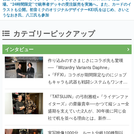
場。“24時間限定”で統率者デッキの受注販売を実施へ。また、カードのイ
ラストも公開。初音ミクのオリジナルデザイナーKEI氏をはじめ、さいと
うなおき氏、八三氏も参加
カテゴリーピックアップ
インタビュー
作り込みのすさまじさにコラボ先も驚嘆
──『Wizardry Variants Daphne』
×『FFXI』コラボが期間限定なのにジョブ
もキャラも武器も戦闘システムもワンオフ
で作り込まれた理由を両ディレクターに聞
く
『TATSUJIN』の弓削雅稔×『ライデンファ
イターズ』の齋藤貴幸──かつて縦シュー全
盛期を支えていた2人が、30年後に同じ会
社で机を並べる理由とは。新作
『TATSUJIN EXTREME』で初タッグを組
んだレジェンド2人に訊く開発秘話
実写映像1000分、ルート分岐100種類以