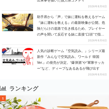
出来事を描いた脱力系コメディ
2026年8月6日
助手席から「声」で妹に運転を教えるゲーム
『妹に運転を教える』の最新映像が公開。危
険だらけの道路で生き残るため、プレイヤー
の声を聞いて反応する妹に直接“口頭”で指示
を出していく
2026年8月6日
人気の診断ゲーム『空気読み。』シリーズ最
新作『みんなで空気読み。ワールド 韓国
Ver.』の発売が決定。“爆弾酒”や“軍隊サッカ
ー”など、ディープなあるあるが飛び出す
2026年8月6日
ランキング
1