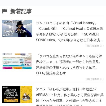
新着記事
ジャミロクワイの名曲「Virtual Insanity」
「Cosmic Girl」「Canned Heat」公式日本語
字幕付きMVがいきなり公開！「SUMMER
SONIC 2026」での9年ぶりとなる日本公演を
記念して
2026年8月6日
「タバコを止められない猫耳キャラを描く深
夜枠アニメ」に視聴者の一部から批判意見。
違法薬物の使用と思わしき描写も含めて、
BPOが議論を交わす
2026年8月6日
アニメ『やわらか戦車』無料一挙放送が
ABEMAにて決定。体が柔らかく臆病な謎の兵
器「やわらか戦車」と仲間たちが巻き起こす