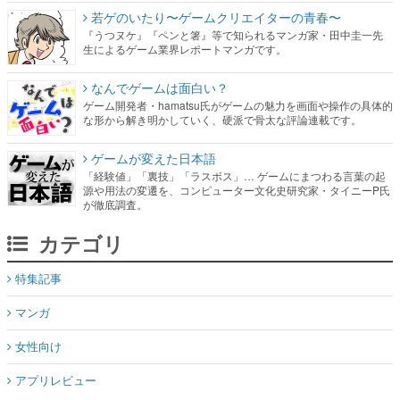
若ゲのいたり〜ゲームクリエイターの青春〜
『うつヌケ』『ペンと箸』等で知られるマンガ家・田中圭一先
生によるゲーム業界レポートマンガです。
なんでゲームは面白い？
ゲーム開発者・hamatsu氏がゲームの魅力を画面や操作の具体的
な形から解き明かしていく、硬派で骨太な評論連載です。
ゲームが変えた日本語
「経験値」「裏技」「ラスボス」… ゲームにまつわる言葉の起
源や用法の変遷を、コンピューター文化史研究家・タイニーP氏
が徹底調査。
カテゴリ
特集記事
マンガ
女性向け
アプリレビュー