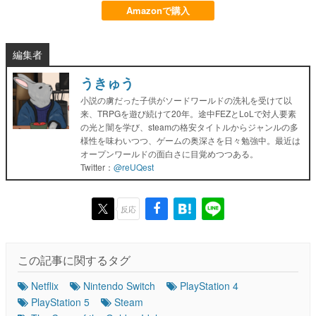
Amazonで購入
編集者
うきゅう
小説の虜だった子供がソードワールドの洗礼を受けて以
来、TRPGを遊び続けて20年。途中FEZとLoLで対人要素
の光と闇を学び、steamの格安タイトルからジャンルの多
様性を味わいつつ、ゲームの奥深さを日々勉強中。最近は
オープンワールドの面白さに目覚めつつある。
Twitter：
@reUQest
反応
この記事に関するタグ
Netflix
Nintendo Switch
PlayStation 4
PlayStation 5
Steam