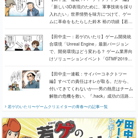
「新しい3D表現のために、軍事技術を採り
入れたい」世界情勢を味方につけて、ゲー
ムに革命をもたらした鈴木 裕の功績【若ゲ
のいたり】
【田中圭一：若ゲのいたり】ゲーム開発統
合環境「Unreal Engine」最新バージョン
で、開発環境はどう変わる？ ゲーム業界向
けソリューションイベント「GTMF2019」
に行って、より理解を深めよう【PR】
【田中圭一連載：サイバーコネクトツー
編】すべての責任はオレが取る。だから、
付いてきてくれないか──男の熱意はチーム
解散の危機を救い、『.hack』成功の活路を
開く。業界の快男児・松山 洋に流れる血は
若ゲのいたり〜ゲームクリエイターの青春〜
の記事一覧
『少年ジャンプ』色だった【若ゲのいた
り】