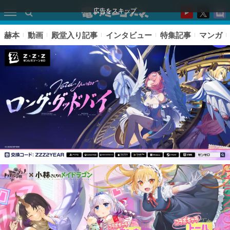
広告をスキップ
赫本
動画
殿堂入り記事
インタビュー
特集記事
マンガ
ピックアップ
電ファミのいま読まれている記事ランキング
アプリセール情報