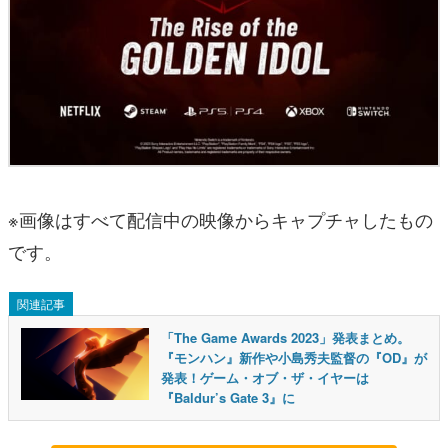
※画像はすべて配信中の映像からキャプチャしたもの
です。
関連記事
「The Game Awards 2023」発表まとめ。
『モンハン』新作や小島秀夫監督の『OD』が
発表！ゲーム・オブ・ザ・イヤーは
『Baldur’s Gate 3』に