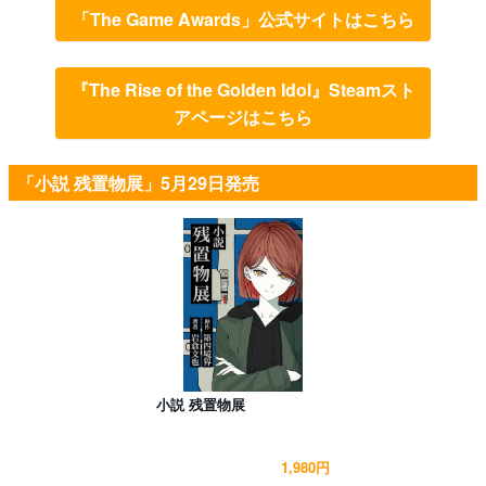
「The Game Awards」公式サイトはこちら
『The Rise of the Golden Idol』Steamスト
アページはこちら
「小説 残置物展」5月29日発売
小説 残置物展
1,980円