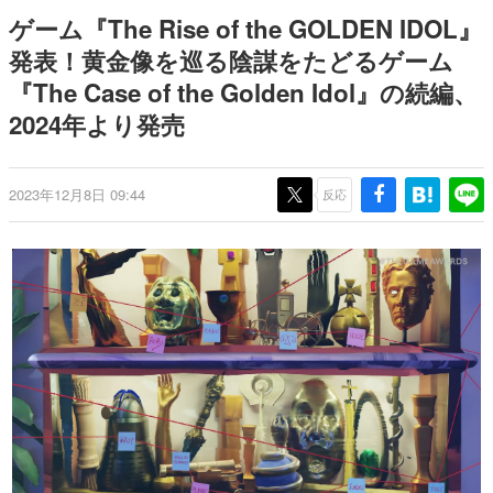
式リリースを記念したキャンペ
介
日本のコンテンツ産業やカルチャーに与えた影響を探る企
ゲーム『The Rise of the GOLDEN IDOL』
ーン
画です。
発表！黄金像を巡る陰謀をたどるゲーム
日本モバイルゲーム産業史
『The Case of the Golden Idol』の続編、
日本のモバイルゲーム史における主要なトピック・タイト
ルを網羅するほか、開発者へのインタビューや識者による
2024年より発売
解説を掲載。約20年の歴史が一望できる決定版！
若ゲのいたり〜ゲームクリエイターの青春〜
『うつヌケ』『ペンと箸』等で知られるマンガ家・田中圭
2023年12月8日 09:44
反応
一先生によるゲーム業界レポートマンガです。
なんでゲームは面白い？
ゲーム開発者・hamatsu氏がゲームの魅力を画面や操作の
具体的な形から解き明かしていく、硬派で骨太な評論連載
です。
ゲームが変えた日本語
「経験値」「裏技」「ラスボス」… ゲームにまつわる言葉
の起源や用法の変遷を、コンピューター文化史研究家・タ
イニーP氏が徹底調査。
カテゴリ
特集記事