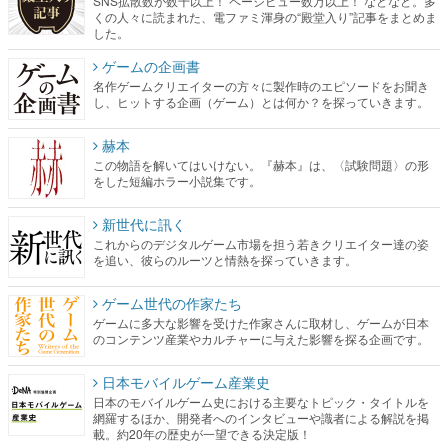
SNS拡散数が数千以上！ ページビュー数万以上！ などなど。多
くの人々に読まれた、電ファミ渾身の“殿堂入り”記事をまとめま
した。
ゲームの企画書
名作ゲームクリエイターの方々に製作時のエピソードをお聞き
し、ヒットする企画（ゲーム）とは何か？を探っていきます。
赫本
この物語を解いてはいけない。『赫本』は、〈試験問題〉の形
をした短編ホラー小説集です。
新世代に訊く
これからのデジタルゲーム市場を担う若きクリエイター達の姿
を追い、彼らのルーツと情熱を探っていきます。
ゲーム世代の作家たち
ゲームに多大な影響を受けた作家さんに取材し、ゲームが日本
のコンテンツ産業やカルチャーに与えた影響を探る企画です。
日本モバイルゲーム産業史
日本のモバイルゲーム史における主要なトピック・タイトルを
網羅するほか、開発者へのインタビューや識者による解説を掲
載。約20年の歴史が一望できる決定版！