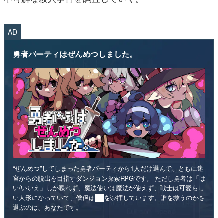
AD
勇者パーティはぜんめつしました。
“ぜんめつ”してしまった勇者パーティから1人だけ選んで、ともに迷
宮からの脱出を目指すダンジョン探索RPGです。 ただし勇者は「は
い/いいえ」しか喋れず、魔法使いは魔法が使えず、戦士は可愛らし
い人形になっていて、僧侶は██を崇拝しています。誰を救うのかを
選ぶのは、あなたです。