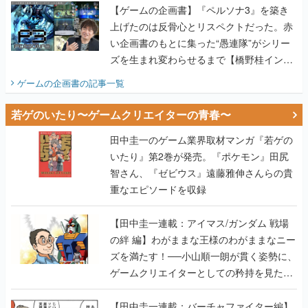
【ゲームの企画書】『ペルソナ3』を築き
上げたのは反骨心とリスペクトだった。赤
い企画書のもとに集った“愚連隊”がシリー
ズを生まれ変わらせるまで【橋野桂インタ
ビュー】
ゲームの企画書
の記事一覧
若ゲのいたり〜ゲームクリエイターの青春〜
田中圭一のゲーム業界取材マンガ『若ゲの
いたり』第2巻が発売。『ポケモン』田尻
智さん、『ゼビウス』遠藤雅伸さんらの貴
重なエピソードを収録
【田中圭一連載：アイマス/ガンダム 戦場
の絆 編】わがままな王様のわがままなニー
ズを満たす！──小山順一朗が貫く姿勢に、
ゲームクリエイターとしての矜持を見た
【若ゲのいたり最終回】
【田中圭一連載：バーチャファイター編】