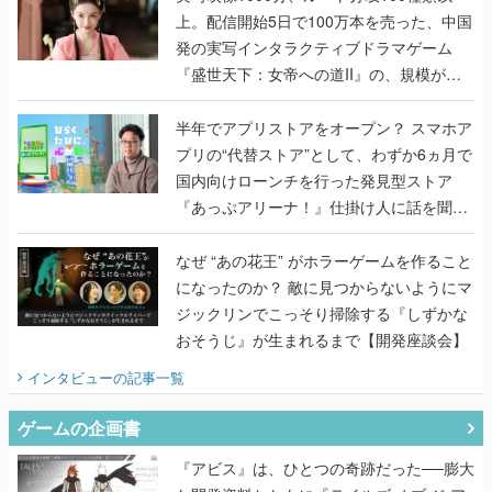
上。配信開始5日で100万本を売った、中国
発の実写インタラクティブドラマゲーム
『盛世天下：女帝への道II』の、規模が違
うこだわりをプロデューサーに聞いた
半年でアプリストアをオープン？ スマホア
プリの“代替ストア”として、わずか6ヵ月で
国内向けローンチを行った発見型ストア
『あっぷアリーナ！』仕掛け人に話を聞い
てみた
なぜ “あの花王” がホラーゲームを作ること
になったのか？ 敵に見つからないようにマ
ジックリンでこっそり掃除する『しずかな
おそうじ』が生まれるまで【開発座談会】
インタビュー
の記事一覧
ゲームの企画書
『アビス』は、ひとつの奇跡だった──膨大