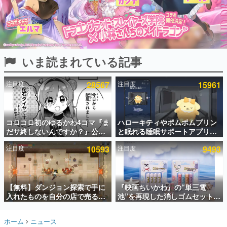
インタビュー
連載・特集一覧
殿堂入り記事
いま読まれている記事
SNS拡散数が数千以上！ ページビュー数万以上！ などな
ど。多くの人々に読まれた、電ファミ渾身の“殿堂入り”記
事をまとめました。
注目度
28567
注目度
15961
ゲームの企画書
名作ゲームクリエイターの方々に製作時のエピソードをお
聞きし、ヒットする企画（ゲーム）とは何か？を探ってい
コロコロ初のゆるかわ4コマ『ま
ハローキティやポムポムプリン
きます。
だサ終しないんですか？』公開
と眠れる睡眠サポートアプリ
赫本
スタート。主人公は新入社員の
『ゆめたび』が配信中。キャラ
この物語を解いてはいけない。『赫本』は、〈試験問題〉
注目度
10593
注目度
9493
侘石ダイヤ、ゲーム会社を舞台
ごとのASMRや目覚ましアラー
の形をした短編ホラー小説集です。
にトラブルへ対応する社員たち
ムも搭載
を描く
新世代に訊く
【無料】ダンジョン探索で手に
『映画ちいかわ』の“単三電
これからのデジタルゲーム市場を担う若きクリエイター達
の姿を追い、彼らのルーツと情熱を探っていきます。
入れたものを自分の店で売るゲ
池”を再現した消しゴムセットが
ーム『Moonlighter』がSteam
8月7日より発売決定。公式は
にて無料配布中！続編
「在ったものを 消しながら いつ
ゲーム世代の作家たち
ホーム
ニュース
『Moonlighter 2』の9月2日正
かなくなる 永遠のいのち」と紹
ゲームに多大な影響を受けた作家さんに取材し、ゲームが