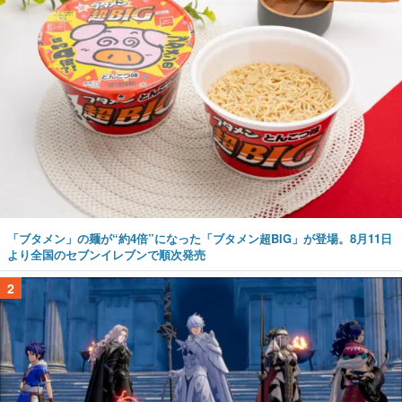
「ブタメン」の麺が“約4倍”になった「ブタメン超BIG」が登場。8月11日
より全国のセブンイレブンで順次発売
2