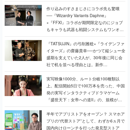
作り込みのすさまじさにコラボ先も驚嘆
──『Wizardry Variants Daphne』
×『FFXI』コラボが期間限定なのにジョブ
もキャラも武器も戦闘システムもワンオフ
で作り込まれた理由を両ディレクターに聞
く
『TATSUJIN』の弓削雅稔×『ライデンファ
イターズ』の齋藤貴幸──かつて縦シュー全
盛期を支えていた2人が、30年後に同じ会
社で机を並べる理由とは。新作
『TATSUJIN EXTREME』で初タッグを組
んだレジェンド2人に訊く開発秘話
実写映像1000分、ルート分岐100種類以
上。配信開始5日で100万本を売った、中国
発の実写インタラクティブドラマゲーム
『盛世天下：女帝への道II』の、規模が違
うこだわりをプロデューサーに聞いた
半年でアプリストアをオープン？ スマホア
プリの“代替ストア”として、わずか6ヵ月で
国内向けローンチを行った発見型ストア