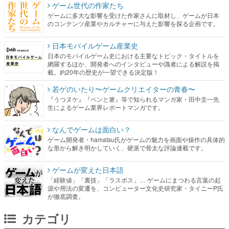
ゲーム世代の作家たち
ゲームに多大な影響を受けた作家さんに取材し、ゲームが日本
のコンテンツ産業やカルチャーに与えた影響を探る企画です。
日本モバイルゲーム産業史
日本のモバイルゲーム史における主要なトピック・タイトルを
網羅するほか、開発者へのインタビューや識者による解説を掲
載。約20年の歴史が一望できる決定版！
若ゲのいたり〜ゲームクリエイターの青春〜
『うつヌケ』『ペンと箸』等で知られるマンガ家・田中圭一先
生によるゲーム業界レポートマンガです。
なんでゲームは面白い？
ゲーム開発者・hamatsu氏がゲームの魅力を画面や操作の具体的
な形から解き明かしていく、硬派で骨太な評論連載です。
ゲームが変えた日本語
「経験値」「裏技」「ラスボス」… ゲームにまつわる言葉の起
源や用法の変遷を、コンピューター文化史研究家・タイニーP氏
が徹底調査。
カテゴリ