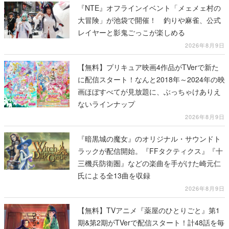
『NTE』オフラインイベント「メェメェ村の
大冒険」が池袋で開催！ 釣りや麻雀、公式
レイヤーと影鬼ごっこが楽しめる
2026年8月9日
【無料】プリキュア映画4作品がTVerで新た
に配信スタート！なんと2018年～2024年の映
画ほぼすべてが見放題に、ぶっちゃけありえ
ないラインナップ
2026年8月9日
『暗黒城の魔女』のオリジナル・サウンドト
ラックが配信開始。『FFタクティクス』『十
三機兵防衛圏』などの楽曲を手がけた崎元仁
氏による全13曲を収録
2026年8月9日
【無料】TVアニメ『薬屋のひとりごと』第1
期&第2期がTVerで配信スタート！計48話を毎