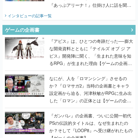
『あっぷアリーナ！』仕掛け人に話を聞い
てみた
インタビュー
の記事一覧
ゲームの企画書
『アビス』は、ひとつの奇跡だった──膨大
な開発資料とともに『テイルズ オブ ジ ア
ビス』開発陣に聞く、「生まれた意味を知
るRPG」が生まれた理由【ゲームの企画
書】
なにが、人を「ロマンシング」させるの
か？『ロマサガ2』当時の企画書とキャラ
設定画から迫る、河津秋敏がRPGに生み出
した「ロマン」の正体とは【ゲームの企画
書】
『ガンパレ』の企画書、ついに公開━初代
PSの伝説的タイトルは、なぜ生まれたの
か？そして『LOOP8』へ受け継がれたもの
【ゲームの企画書】