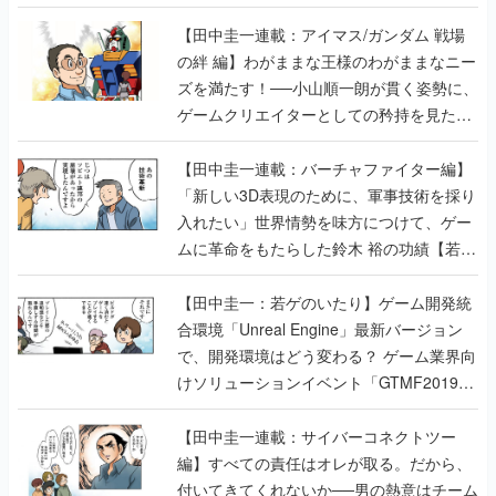
【田中圭一連載：アイマス/ガンダム 戦場
の絆 編】わがままな王様のわがままなニー
ズを満たす！──小山順一朗が貫く姿勢に、
ゲームクリエイターとしての矜持を見た
【若ゲのいたり最終回】
【田中圭一連載：バーチャファイター編】
「新しい3D表現のために、軍事技術を採り
入れたい」世界情勢を味方につけて、ゲー
ムに革命をもたらした鈴木 裕の功績【若ゲ
のいたり】
【田中圭一：若ゲのいたり】ゲーム開発統
合環境「Unreal Engine」最新バージョン
で、開発環境はどう変わる？ ゲーム業界向
けソリューションイベント「GTMF2019」
に行って、より理解を深めよう【PR】
【田中圭一連載：サイバーコネクトツー
編】すべての責任はオレが取る。だから、
付いてきてくれないか──男の熱意はチーム