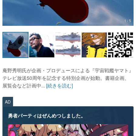
マンガ
1 / 5
女性向け
アプリレビュー
その他
電ファミニコゲーマーとは？
庵野秀明氏が企画・プロデュースによる『宇宙戦艦ヤマト』
運営：株式会社マレ
テレビ放送50周年を記念する特別企画が始動。書籍企画、
展覧会など計画中...
[続きを読む]
AD
勇者パーティはぜんめつしました。