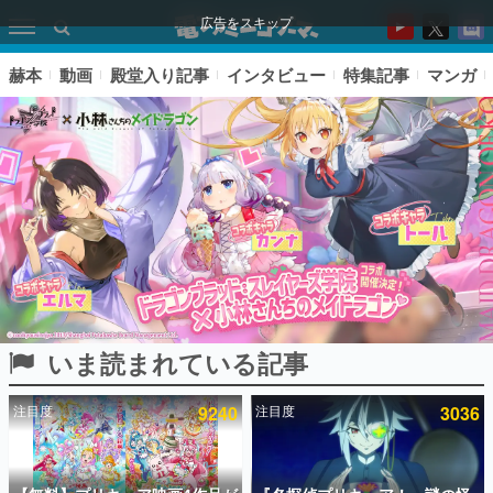
広告をスキップ
赫本
動画
殿堂入り記事
インタビュー
特集記事
マンガ
いま読まれている記事
ピックアップ
注目度
9240
注目度
3036
電ファミのいま読まれている記事ランキング
アプリセール情報