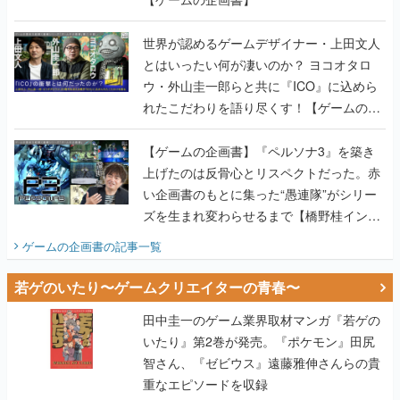
世界が認めるゲームデザイナー・上田文人
とはいったい何が凄いのか？ ヨコオタロ
ウ・外山圭一郎らと共に『ICO』に込めら
れたこだわりを語り尽くす！【ゲームの企
画書】
【ゲームの企画書】『ペルソナ3』を築き
上げたのは反骨心とリスペクトだった。赤
い企画書のもとに集った“愚連隊”がシリー
ズを生まれ変わらせるまで【橋野桂インタ
ビュー】
ゲームの企画書
の記事一覧
若ゲのいたり〜ゲームクリエイターの青春〜
田中圭一のゲーム業界取材マンガ『若ゲの
いたり』第2巻が発売。『ポケモン』田尻
智さん、『ゼビウス』遠藤雅伸さんらの貴
重なエピソードを収録