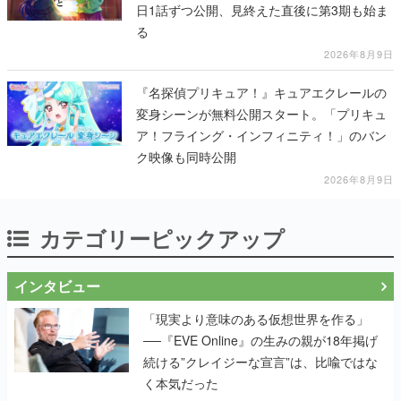
日1話ずつ公開、見終えた直後に第3期も始ま
る
2026年8月9日
『名探偵プリキュア！』キュアエクレールの
変身シーンが無料公開スタート。「プリキュ
ア！フライング・インフィニティ！」のバン
ク映像も同時公開
2026年8月9日
カテゴリーピックアップ
インタビュー
「現実より意味のある仮想世界を作る」
──『EVE Online』の生みの親が18年掲げ
続ける”クレイジーな宣言”は、比喩ではな
く本気だった