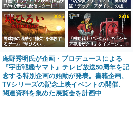
【無料】プリキュア映画4作品が
『名探偵プリキュア！』謎の怪
TVerで新たに配信スタート！な
盗「デッチ・アゲイン」の担当
インタビュー
んと2018年～2024年の映画ほぼ
キャストは天﨑滉平さんと判
注目度
3025
注目度
2816
すべてが見放題に、ぶっちゃけ
明。『Re:ゼロから始める異世
連載・特集一覧
ありえないラインナップ
界生活』オットー役、『ヒプノ
シスマイク』山田三郎役など
殿堂入り記事
野球部の過酷な“補欠”を体験す
『機動戦士ガンダム』の「シャ
SNS拡散数が数千以上！ ページビュー数万以上！ などな
ど。多くの人々に読まれた、電ファミ渾身の“殿堂入り”記
るゲーム『球ひろい
ア専用ザクⅡ」をイメージした
事をまとめました。
Simulator』が「1件」のウィッ
散水ホースリールが予約開始。
シュリストをもとにチェコ語に
本体にはシャアのパーソナルマ
庵野秀明氏が企画・プロデュースによる
ゲームの企画書
対応しSNSで話題に。『キング
ークやジオン公国軍のエンブレ
名作ゲームクリエイターの方々に製作時のエピソードをお
『宇宙戦艦ヤマト』テレビ放送50周年を記
ダム・カム』開発元やチェコの
ム、型式番号などを配置
聞きし、ヒットする企画（ゲーム）とは何か？を探ってい
プロ野球選手から称賛の声
きます。
念する特別企画の始動が発表。書籍企画、
赫本
TVシリーズの記念上映イベントの開催、
この物語を解いてはいけない。『赫本』は、〈試験問題〉
関連資料を集めた展覧会を計画中
の形をした短編ホラー小説集です。
新世代に訊く
これからのデジタルゲーム市場を担う若きクリエイター達
の姿を追い、彼らのルーツと情熱を探っていきます。
ゲーム世代の作家たち
ゲームに多大な影響を受けた作家さんに取材し、ゲームが