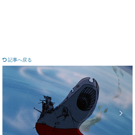
日本のコンテンツ産業やカルチャーに与えた影響を探る企
画です。
日本モバイルゲーム産業史
日本のモバイルゲーム史における主要なトピック・タイト
ルを網羅するほか、開発者へのインタビューや識者による
解説を掲載。約20年の歴史が一望できる決定版！
若ゲのいたり〜ゲームクリエイターの青春〜
『うつヌケ』『ペンと箸』等で知られるマンガ家・田中圭
一先生によるゲーム業界レポートマンガです。
記事へ戻る
なんでゲームは面白い？
ゲーム開発者・hamatsu氏がゲームの魅力を画面や操作の
具体的な形から解き明かしていく、硬派で骨太な評論連載
です。
ゲームが変えた日本語
「経験値」「裏技」「ラスボス」… ゲームにまつわる言葉
の起源や用法の変遷を、コンピューター文化史研究家・タ
イニーP氏が徹底調査。
カテゴリ
特集記事