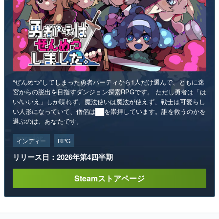
“ぜんめつ”してしまった勇者パーティから1人だけ選んで、ともに迷
宮からの脱出を目指すダンジョン探索RPGです。 ただし勇者は「は
い/いいえ」しか喋れず、魔法使いは魔法が使えず、戦士は可愛らし
い人形になっていて、僧侶は██を崇拝しています。誰を救うのかを
選ぶのは、あなたです。
インディー
RPG
リリース日：2026年第4四半期
Steamストアページ