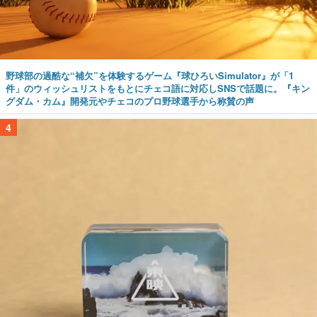
野球部の過酷な“補欠”を体験するゲーム『球ひろいSimulator』が「1
件」のウィッシュリストをもとにチェコ語に対応しSNSで話題に。『キン
グダム・カム』開発元やチェコのプロ野球選手から称賛の声
4