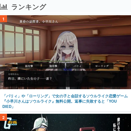
ランキング
1
「パリィ」や「ローリング」で女の子と会話するソウルライク恋愛ゲーム
『小早川さんはソウルライク』無料公開。返事に失敗すると「YOU
DIED」
2