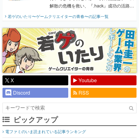
解散の危機を救い、『.hack』成功の活路を
開く。業界の快男児・松山 洋に流れる血は
若ゲのいたり〜ゲームクリエイターの青春〜
の記事一覧
『少年ジャンプ』色だった【若ゲのいた
り】
X
Youtube
Discord
RSS
ピックアップ
電ファミのいま読まれている記事ランキング