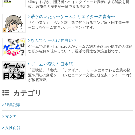
網羅するほか、開発者へのインタビューや識者による解説を掲
載。約20年の歴史が一望できる決定版！
若ゲのいたり〜ゲームクリエイターの青春〜
『うつヌケ』『ペンと箸』等で知られるマンガ家・田中圭一先
生によるゲーム業界レポートマンガです。
なんでゲームは面白い？
ゲーム開発者・hamatsu氏がゲームの魅力を画面や操作の具体的
な形から解き明かしていく、硬派で骨太な評論連載です。
ゲームが変えた日本語
「経験値」「裏技」「ラスボス」… ゲームにまつわる言葉の起
源や用法の変遷を、コンピューター文化史研究家・タイニーP氏
が徹底調査。
カテゴリ
特集記事
マンガ
女性向け