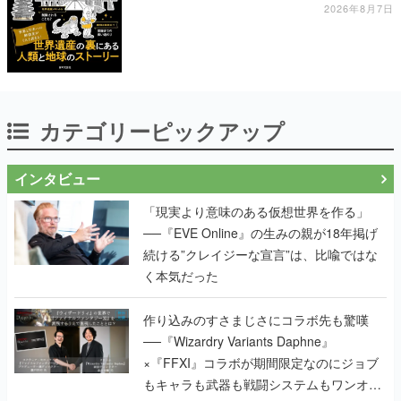
引くものが並ぶ
2026年8月7日
カテゴリーピックアップ
インタビュー
「現実より意味のある仮想世界を作る」
──『EVE Online』の生みの親が18年掲げ
続ける”クレイジーな宣言”は、比喩ではな
く本気だった
作り込みのすさまじさにコラボ先も驚嘆
──『Wizardry Variants Daphne』
×『FFXI』コラボが期間限定なのにジョブ
もキャラも武器も戦闘システムもワンオフ