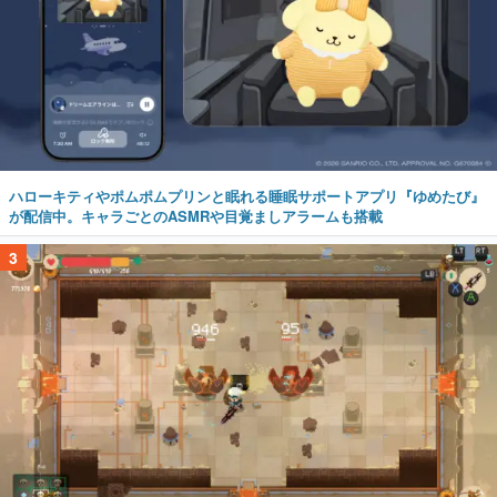
ハローキティやポムポムプリンと眠れる睡眠サポートアプリ『ゆめたび』
が配信中。キャラごとのASMRや目覚ましアラームも搭載
3