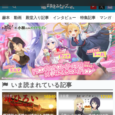
広告をスキップ
赫本
動画
殿堂入り記事
インタビュー
特集記事
マンガ
いま読まれている記事
ピックアップ
注目度
16940
注目度
12199
電ファミのいま読まれている記事ランキング
アプリセール情報