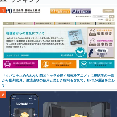
1
「タバコを止められない猫耳キャラを描く深夜枠アニメ」に視聴者の一部
から批判意見。違法薬物の使用と思しき描写も含めて、BPOが議論を交わ
す
2