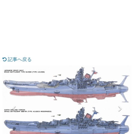
日本のコンテンツ産業やカルチャーに与えた影響を探る企
画です。
日本モバイルゲーム産業史
日本のモバイルゲーム史における主要なトピック・タイト
ルを網羅するほか、開発者へのインタビューや識者による
解説を掲載。約20年の歴史が一望できる決定版！
若ゲのいたり〜ゲームクリエイターの青春〜
『うつヌケ』『ペンと箸』等で知られるマンガ家・田中圭
一先生によるゲーム業界レポートマンガです。
記事へ戻る
なんでゲームは面白い？
ゲーム開発者・hamatsu氏がゲームの魅力を画面や操作の
具体的な形から解き明かしていく、硬派で骨太な評論連載
です。
ゲームが変えた日本語
「経験値」「裏技」「ラスボス」… ゲームにまつわる言葉
の起源や用法の変遷を、コンピューター文化史研究家・タ
イニーP氏が徹底調査。
カテゴリ
特集記事