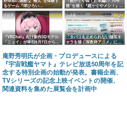
野球部の過酷な“補欠”を体験す
『超かぐや姫！』本編の“10年
るゲーム『球ひろい
後”を描く『超かぐやメシ！』
インタビュー
Simulator』が「1件」のウィッ
Web連載決定。新たなWebマン
注目度
10153
注目度
9471
シュリストをもとにチェコ語に
ガレーベル「ビビビコミック」
連載・特集一覧
対応しSNSで話題に。『キング
にて特別話が掲載スタート、あ
ダム・カム』開発元やチェコの
のお話には…まだ続きがある！
プロ野球選手から称賛の声
殿堂入り記事
『VRChat』向け新作3Dモデル
「タバコを止められない猫耳キ
SNS拡散数が数千以上！ ページビュー数万以上！ などな
ど。多くの人々に読まれた、電ファミ渾身の“殿堂入り”記
「ニュイ」が本日8月7日から
ャラを描く深夜枠アニメ」に視
事をまとめました。
BOOTHにて発売。瞳に光る星
聴者の一部から批判意見。違法
や感情豊かな表情が、小悪魔か
薬物の使用と思しき描写も含め
庵野秀明氏が企画・プロデュースによる
ゲームの企画書
わいい
て、BPOが議論を交わす
名作ゲームクリエイターの方々に製作時のエピソードをお
『宇宙戦艦ヤマト』テレビ放送50周年を記
聞きし、ヒットする企画（ゲーム）とは何か？を探ってい
きます。
念する特別企画の始動が発表。書籍企画、
赫本
TVシリーズの記念上映イベントの開催、
この物語を解いてはいけない。『赫本』は、〈試験問題〉
関連資料を集めた展覧会を計画中
の形をした短編ホラー小説集です。
新世代に訊く
これからのデジタルゲーム市場を担う若きクリエイター達
の姿を追い、彼らのルーツと情熱を探っていきます。
ゲーム世代の作家たち
ゲームに多大な影響を受けた作家さんに取材し、ゲームが