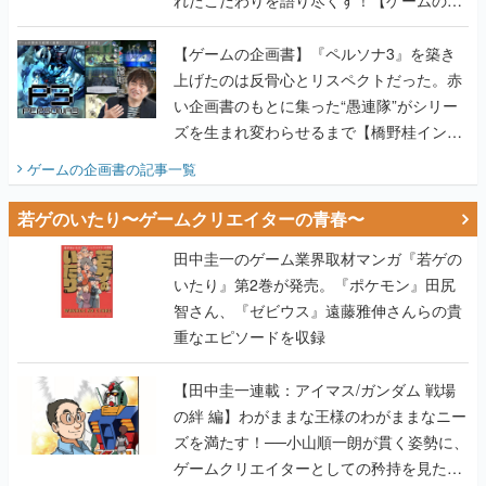
れたこだわりを語り尽くす！【ゲームの企
画書】
【ゲームの企画書】『ペルソナ3』を築き
上げたのは反骨心とリスペクトだった。赤
い企画書のもとに集った“愚連隊”がシリー
ズを生まれ変わらせるまで【橋野桂インタ
ビュー】
ゲームの企画書
の記事一覧
若ゲのいたり〜ゲームクリエイターの青春〜
田中圭一のゲーム業界取材マンガ『若ゲの
いたり』第2巻が発売。『ポケモン』田尻
智さん、『ゼビウス』遠藤雅伸さんらの貴
重なエピソードを収録
【田中圭一連載：アイマス/ガンダム 戦場
の絆 編】わがままな王様のわがままなニー
ズを満たす！──小山順一朗が貫く姿勢に、
ゲームクリエイターとしての矜持を見た