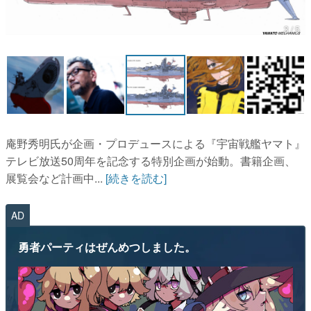
マンガ
3 / 5
女性向け
アプリレビュー
その他
庵野秀明氏が企画・プロデュースによる『宇宙戦艦ヤマト』
電ファミニコゲーマーとは？
テレビ放送50周年を記念する特別企画が始動。書籍企画、
運営：株式会社マレ
展覧会など計画中...
[続きを読む]
AD
勇者パーティはぜんめつしました。