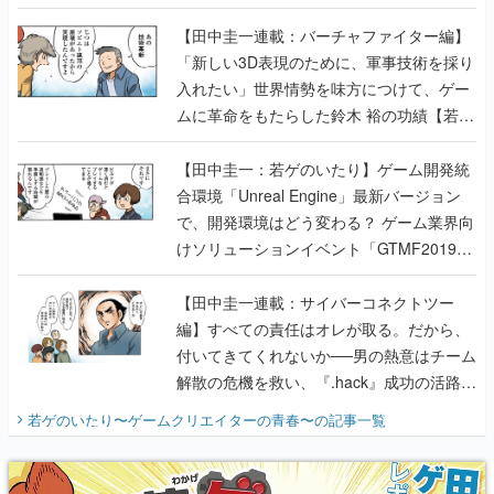
【若ゲのいたり最終回】
【田中圭一連載：バーチャファイター編】
「新しい3D表現のために、軍事技術を採り
入れたい」世界情勢を味方につけて、ゲー
ムに革命をもたらした鈴木 裕の功績【若ゲ
のいたり】
【田中圭一：若ゲのいたり】ゲーム開発統
合環境「Unreal Engine」最新バージョン
で、開発環境はどう変わる？ ゲーム業界向
けソリューションイベント「GTMF2019」
に行って、より理解を深めよう【PR】
【田中圭一連載：サイバーコネクトツー
編】すべての責任はオレが取る。だから、
付いてきてくれないか──男の熱意はチーム
解散の危機を救い、『.hack』成功の活路を
開く。業界の快男児・松山 洋に流れる血は
若ゲのいたり〜ゲームクリエイターの青春〜
の記事一覧
『少年ジャンプ』色だった【若ゲのいた
り】