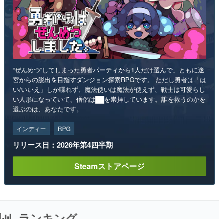
“ぜんめつ”してしまった勇者パーティから1人だけ選んで、ともに迷
宮からの脱出を目指すダンジョン探索RPGです。 ただし勇者は「は
い/いいえ」しか喋れず、魔法使いは魔法が使えず、戦士は可愛らし
い人形になっていて、僧侶は██を崇拝しています。誰を救うのかを
選ぶのは、あなたです。
インディー
RPG
リリース日：2026年第4四半期
Steamストアページ
ランキング