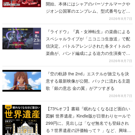
開始。本体にはシャアのパーソナルマークや
ジオン公国軍のエンブレム、型式番号などを
配置
2026年8月7日
『ライドウ』『真・女神転生』の楽曲による
スペシャルライブが「ニコニコ生放送」で配
信決定。バトルアレンジされた各タイトルの
楽曲が、バンド編成による迫力の生演奏で披
露、冒頭部分は“無料”で視聴できる
2026年8月7日
『空の軌跡 the 2nd』エステルが旅立ちを決
意する最新映像が公開。バックに流れる主題
歌「銀の意志 金の翼」がアツすぎる
2026年8月7日
【73%オフ】書籍『眠れなくなるほど面白い
図解 世界遺産』Kindle版が日替わりセールで
299円に。見出しは「なぜ無名でも登録され
る？世界遺産の評価軸って？ 」など、興味を