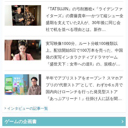
で作り込まれた理由を両ディレクターに聞
く
『TATSUJIN』の弓削雅稔×『ライデンファ
イターズ』の齋藤貴幸──かつて縦シュー全
盛期を支えていた2人が、30年後に同じ会
社で机を並べる理由とは。新作
『TATSUJIN EXTREME』で初タッグを組
んだレジェンド2人に訊く開発秘話
実写映像1000分、ルート分岐100種類以
上。配信開始5日で100万本を売った、中国
発の実写インタラクティブドラマゲーム
『盛世天下：女帝への道II』の、規模が違
うこだわりをプロデューサーに聞いた
半年でアプリストアをオープン？ スマホア
プリの“代替ストア”として、わずか6ヵ月で
国内向けローンチを行った発見型ストア
『あっぷアリーナ！』仕掛け人に話を聞い
てみた
インタビュー
の記事一覧
ゲームの企画書