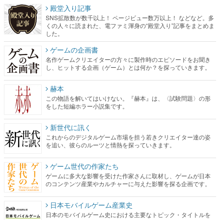
殿堂入り記事
SNS拡散数が数千以上！ ページビュー数万以上！ などなど。多
くの人々に読まれた、電ファミ渾身の“殿堂入り”記事をまとめま
した。
ゲームの企画書
名作ゲームクリエイターの方々に製作時のエピソードをお聞き
し、ヒットする企画（ゲーム）とは何か？を探っていきます。
赫本
この物語を解いてはいけない。『赫本』は、〈試験問題〉の形
をした短編ホラー小説集です。
新世代に訊く
これからのデジタルゲーム市場を担う若きクリエイター達の姿
を追い、彼らのルーツと情熱を探っていきます。
ゲーム世代の作家たち
ゲームに多大な影響を受けた作家さんに取材し、ゲームが日本
のコンテンツ産業やカルチャーに与えた影響を探る企画です。
日本モバイルゲーム産業史
日本のモバイルゲーム史における主要なトピック・タイトルを