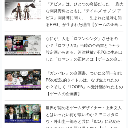
『アビス』は、ひとつの奇跡だった──膨大
な開発資料とともに『テイルズ オブ ジ ア
ビス』開発陣に聞く、「生まれた意味を知
るRPG」が生まれた理由【ゲームの企画
書】
なにが、人を「ロマンシング」させるの
か？『ロマサガ2』当時の企画書とキャラ
設定画から迫る、河津秋敏がRPGに生み出
した「ロマン」の正体とは【ゲームの企画
書】
『ガンパレ』の企画書、ついに公開━初代
PSの伝説的タイトルは、なぜ生まれたの
か？そして『LOOP8』へ受け継がれたもの
【ゲームの企画書】
世界が認めるゲームデザイナー・上田文人
とはいったい何が凄いのか？ ヨコオタロ
ウ・外山圭一郎らと共に『ICO』に込めら