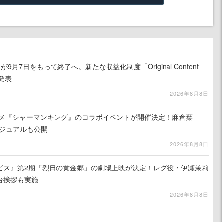
月7日をもって終了へ。新たな収益化制度「Original Content
を発表
2026年8月8日
ニメ『シャーマンキング』のコラボイベントが開催決定！麻倉葉
ビジュアルも公開
2026年8月8日
ビス』第2期「烈日の黄金郷」の劇場上映が決定！レグ役・伊瀬茉莉
台挨拶も実施
2026年8月8日