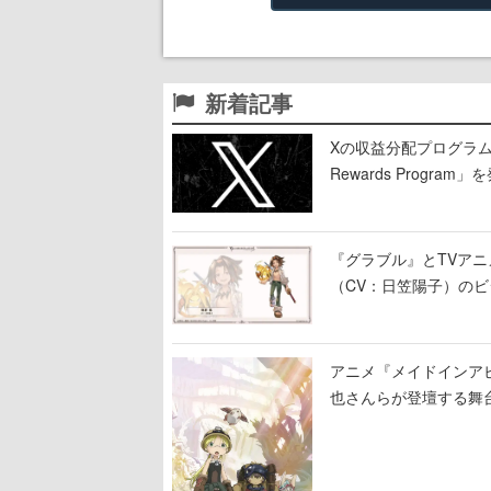
新着記事
Xの収益分配プログラムが9
Rewards Program」
『グラブル』とTVア
（CV：日笠陽子）の
アニメ『メイドインア
也さんらが登壇する舞