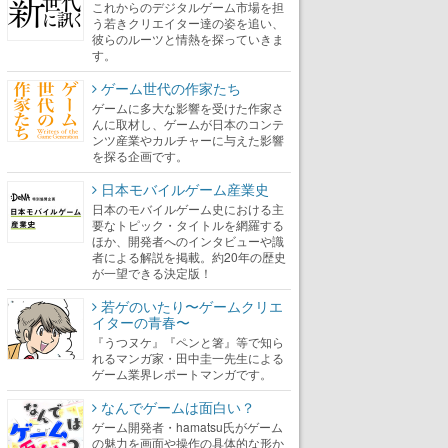
これからのデジタルゲーム市場を担
う若きクリエイター達の姿を追い、
彼らのルーツと情熱を探っていきま
す。
ゲーム世代の作家たち
ゲームに多大な影響を受けた作家さ
んに取材し、ゲームが日本のコンテ
ンツ産業やカルチャーに与えた影響
を探る企画です。
日本モバイルゲーム産業史
日本のモバイルゲーム史における主
要なトピック・タイトルを網羅する
ほか、開発者へのインタビューや識
者による解説を掲載。約20年の歴史
が一望できる決定版！
若ゲのいたり〜ゲームクリエ
イターの青春〜
『うつヌケ』『ペンと箸』等で知ら
れるマンガ家・田中圭一先生による
ゲーム業界レポートマンガです。
なんでゲームは面白い？
ゲーム開発者・hamatsu氏がゲーム
の魅力を画面や操作の具体的な形か