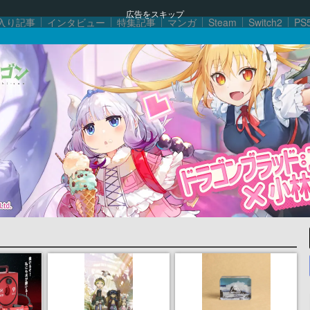
広告をスキップ
入り記事
インタビュー
特集記事
マンガ
Steam
Switch2
PS