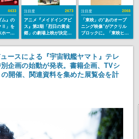
4433
2673
2068
注目度
注目度
ダム』の
アニメ『メイドインアビ
「東映」の“あのオープ
クⅡ」を
ス』第2期「烈日の黄金
ニング映像”がアクリル
水ホース
郷」の劇場上映が決定！
ブロックに。「東映ヒス
始。本体
レグ役・伊瀬茉莉也さん
トリカル グッズコレクシ
ーソナル
らが登壇する舞台挨拶も
ョン」が8月下旬より発
公国軍の
実施
売
デュースによる『宇宙戦艦ヤマト』テレ
式番号な
特別企画の始動が発表。書籍企画、TVシ
トの開催、関連資料を集めた展覧会を計