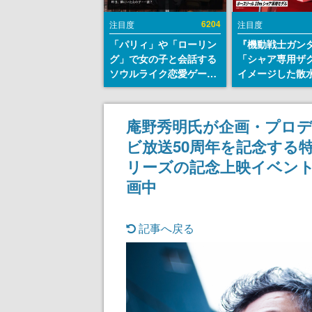
6204
注目度
注目度
「パリィ」や「ローリン
『機動戦士ガン
グ」で女の子と会話する
「シャア専用ザ
ソウルライク恋愛ゲーム
イメージした散
『小早川さんはソウルラ
リールが予約開
イク』無料公開。返事に
にはシャアのパ
失敗すると「YOU
マークやジオン
庵野秀明氏が企画・プロ
DIED」
エンブレム、型
ビ放送50周年を記念する
どを配置
リーズの記念上映イベン
画中
記事へ戻る