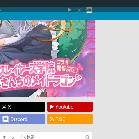
5
X
Youtube
Discord
RSS