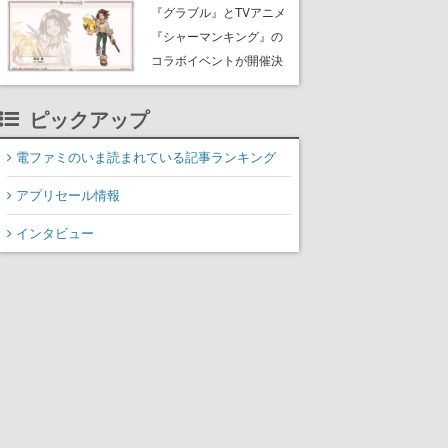
Rewards Program」を発
『グラブル』とTVアニメ
表
『シャーマンキング』の
コラボイベントが開催決
定！麻倉葉（CV：日笠陽
子）のビジュアルも公開
ピックアップ
電ファミのいま読まれている記事ランキング
アプリセール情報
インタビュー