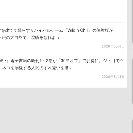
を建てて暮らすサバイバルゲーム『Wild n Chill』の体験版が
ット絵の大自然で、喧騒を忘れよう
2026年8月8日
強い』電子書籍の既刊1～2巻が「30％オフ」でお得に。ジト目でツ
、ネコを溺愛する人間のすれ違いを描く
2026年8月8日