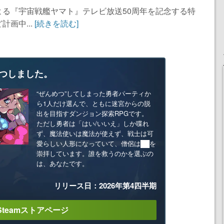
る『宇宙戦艦ヤマト』テレビ放送50周年を記念する特
画中...
[続きを読む]
つしました。
“ぜんめつ”してしまった勇者パーティか
ら1人だけ選んで、ともに迷宮からの脱
出を目指すダンジョン探索RPGです。
ただし勇者は「はい/いいえ」しか喋れ
ず、魔法使いは魔法が使えず、戦士は可
愛らしい人形になっていて、僧侶は██を
崇拝しています。誰を救うのかを選ぶの
は、あなたです。
リリース日：2026年第4四半期
Steamストアページ