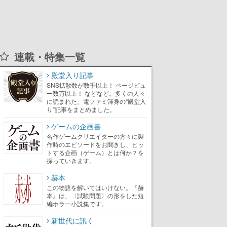
連載・特集一覧
殿堂入り記事
SNS拡散数が数千以上！ ページビュ
ー数万以上！ などなど。多くの人々
に読まれた、電ファミ渾身の“殿堂入
り”記事をまとめました。
ゲームの企画書
名作ゲームクリエイターの方々に製
作時のエピソードをお聞きし、ヒッ
トする企画（ゲーム）とは何か？を
探っていきます。
赫本
この物語を解いてはいけない。『赫
本』は、〈試験問題〉の形をした短
編ホラー小説集です。
新世代に訊く