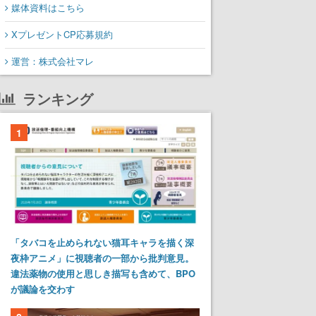
媒体資料はこちら
XプレゼントCP応募規約
運営：株式会社マレ
ランキング
1
「タバコを止められない猫耳キャラを描く深
夜枠アニメ」に視聴者の一部から批判意見。
違法薬物の使用と思しき描写も含めて、BPO
が議論を交わす