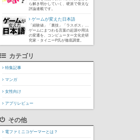
ら解き明かしていく、硬派で骨太な
評論連載です。
ゲームが変えた日本語
「経験値」「裏技」「ラスボス」…
ゲームにまつわる言葉の起源や用法
の変遷を、コンピューター文化史研
究家・タイニーP氏が徹底調査。
カテゴリ
特集記事
マンガ
女性向け
アプリレビュー
その他
電ファミニコゲーマーとは？