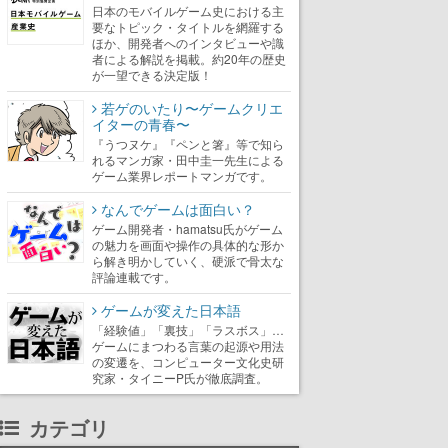
日本のモバイルゲーム史における主
要なトピック・タイトルを網羅する
ほか、開発者へのインタビューや識
者による解説を掲載。約20年の歴史
が一望できる決定版！
若ゲのいたり〜ゲームクリエ
イターの青春〜
『うつヌケ』『ペンと箸』等で知ら
れるマンガ家・田中圭一先生による
ゲーム業界レポートマンガです。
なんでゲームは面白い？
ゲーム開発者・hamatsu氏がゲーム
の魅力を画面や操作の具体的な形か
ら解き明かしていく、硬派で骨太な
評論連載です。
ゲームが変えた日本語
「経験値」「裏技」「ラスボス」…
ゲームにまつわる言葉の起源や用法
の変遷を、コンピューター文化史研
究家・タイニーP氏が徹底調査。
カテゴリ