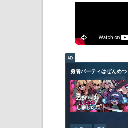
AD
勇者パーティはぜんめつ