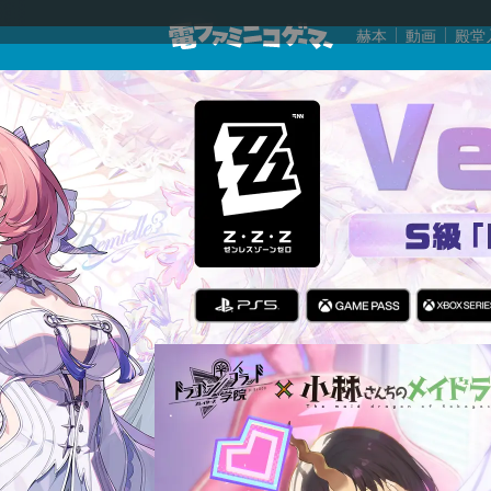
赫本
動画
殿堂