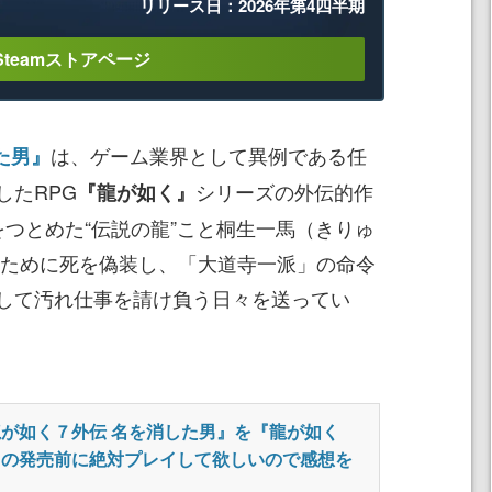
リリース日：2026年第4四半期
Steamストアページ
は、ゲーム業界として異例である任
た男』
したRPG
シリーズの外伝的作
『龍が如く』
をつとめた“伝説の龍”こと桐生一馬（きりゅ
るために死を偽装し、「大道寺一派」の命令
して汚れ仕事を請け負う日々を送ってい
が如く７外伝 名を消した男』を『龍が如く
』の発売前に絶対プレイして欲しいので感想を
く