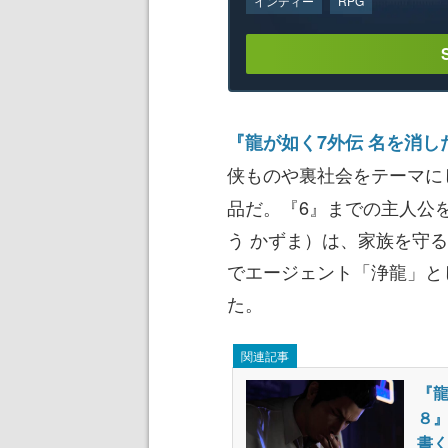
インディー
RPG
『龍が如く7外伝 名を消し
侠ものや裏社会をテーマに
品だ。『6』までの主人公
う かずま）は、家族を守
でエージェント「浄龍」と
た。
関連記事
『龍
８
書