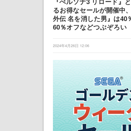
『ぺルソナ3 リロード』
ディレクターの
るお得なセールが開催中、
氏が登壇する予
外伝 名を消した男』は4
60％オフなどつぶぞろい
2024年4月26日 12:06