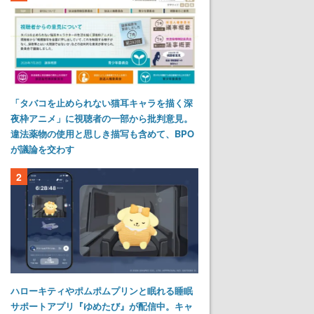
「タバコを止められない猫耳キャラを描く深
夜枠アニメ」に視聴者の一部から批判意見。
違法薬物の使用と思しき描写も含めて、BPO
が議論を交わす
2
ハローキティやポムポムプリンと眠れる睡眠
サポートアプリ『ゆめたび』が配信中。キャ