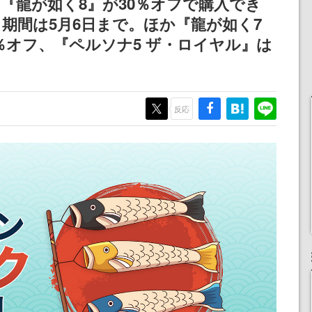
と『龍が如く8』が30％オフで購入でき
浜口直樹
期間は5月6日まで。ほか『龍が如く7
定
0％オフ、『ペルソナ5 ザ・ロイヤル』は
反応