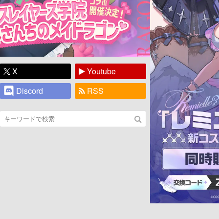
X
Youtube
Discord
RSS