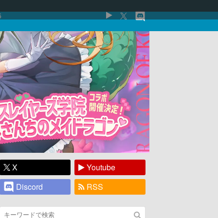
5
X
Youtube
Discord
RSS