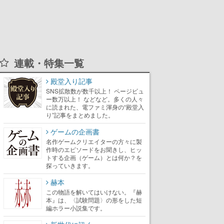
連載・特集一覧
殿堂入り記事
SNS拡散数が数千以上！ ページビュ
ー数万以上！ などなど。多くの人々
に読まれた、電ファミ渾身の“殿堂入
り”記事をまとめました。
ゲームの企画書
名作ゲームクリエイターの方々に製
作時のエピソードをお聞きし、ヒッ
トする企画（ゲーム）とは何か？を
探っていきます。
赫本
この物語を解いてはいけない。『赫
本』は、〈試験問題〉の形をした短
編ホラー小説集です。