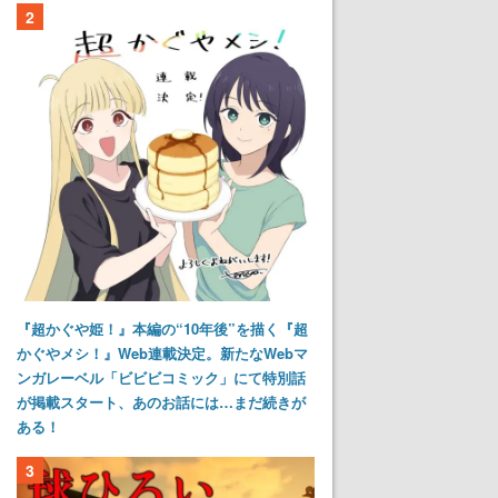
2
『超かぐや姫！』本編の“10年後”を描く『超
かぐやメシ！』Web連載決定。新たなWebマ
ンガレーベル「ビビビコミック」にて特別話
が掲載スタート、あのお話には…まだ続きが
ある！
3