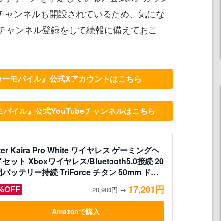
beチャンネルも開設されているため、気にな
チャンネル登録をして続報に備えておこ
カーモバイル』公式Xアカウントはこちら
バイル』公式YouTubeチャンネルはこちら
zer Kaira Pro White ワイヤレス ゲーミングヘ
セット Xboxワイヤレス/Bluetooth5.0接続 20
バッテリー持続 TriForce チタン 50mm ドラ
ー EQ/Xbox ペアリングボタン搭載 PC モバ
17,201円
%OFF
20,900円
→
 Xbox Series X | S XboxOne 【日本正規代理
証品】 RZ04-03470300-R3M1
Amazonで購入