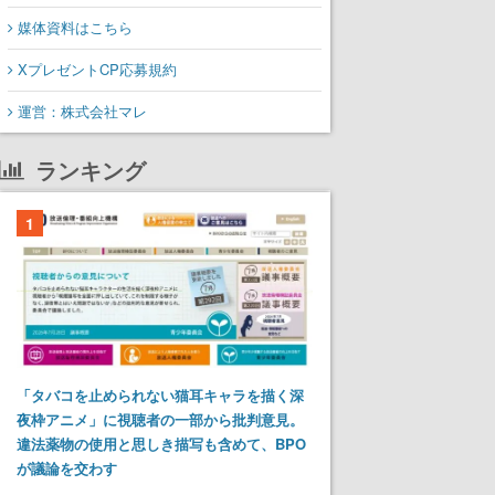
媒体資料はこちら
XプレゼントCP応募規約
運営：株式会社マレ
ランキング
1
「タバコを止められない猫耳キャラを描く深
夜枠アニメ」に視聴者の一部から批判意見。
違法薬物の使用と思しき描写も含めて、BPO
が議論を交わす