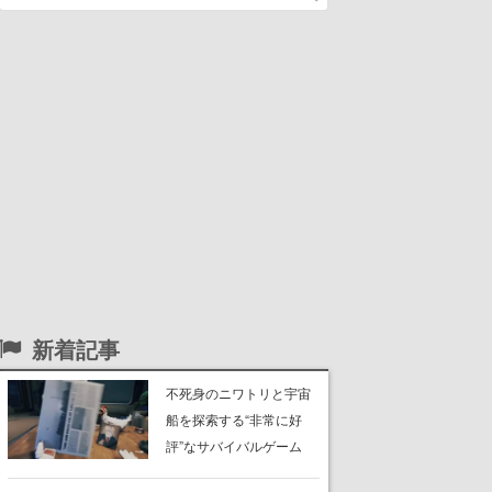
新着記事
不死身のニワトリと宇宙
船を探索する“非常に好
評”なサバイバルゲーム
『Breathedge』が無料で