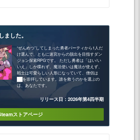
しました。
“ぜんめつ”してしまった勇者パーティから1人だ
け選んで、ともに迷宮からの脱出を目指すダン
ジョン探索RPGです。 ただし勇者は「はい/い
いえ」しか喋れず、魔法使いは魔法が使えず、
戦士は可愛らしい人形になっていて、僧侶は
██を崇拝しています。誰を救うのかを選ぶの
は、あなたです。
リリース日：2026年第4四半期
Steamストアページ