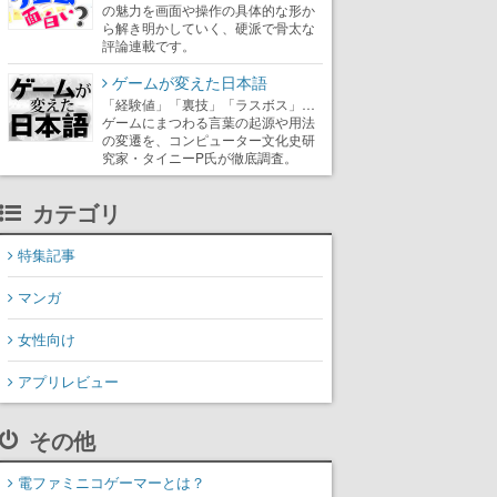
の魅力を画面や操作の具体的な形か
ら解き明かしていく、硬派で骨太な
評論連載です。
ゲームが変えた日本語
「経験値」「裏技」「ラスボス」…
ゲームにまつわる言葉の起源や用法
の変遷を、コンピューター文化史研
究家・タイニーP氏が徹底調査。
カテゴリ
特集記事
マンガ
女性向け
アプリレビュー
その他
電ファミニコゲーマーとは？