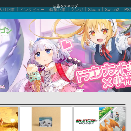
広告をスキップ
入り記事
インタビュー
特集記事
マンガ
Steam
Switch2
PS