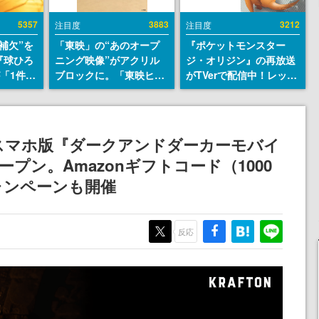
5357
3883
3212
注目度
注目度
補欠”を
「東映」の“あのオープ
『ポケットモンスター
『球ひろ
ニング映像”がアクリル
ジ・オリジン』の再放送
』が「1件」
ブロックに。「東映ヒス
がTVerで配信中！レッド
ストをも
トリカル グッズコレクシ
（CV：竹内順子）が主人
対応し
ョン」が8月下旬より発
公のオリジナルアニメ
『キング
売
発元やチ
のスマホ版『ダークアンドダーカーモバイ
選手から
プン。Amazonギフトコード（1000
ャンペーンも開催
反応