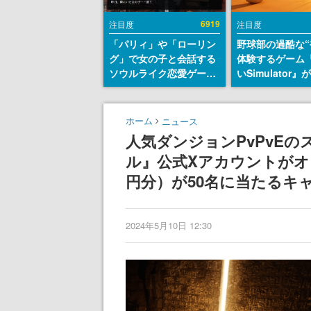
6919
注目度
注目度
「パリィ」や「ローリン
野球部の過酷な“
グ」で女の子と会話する
体験するゲーム
ソウルライク恋愛ゲーム
いSimulator
『小早川さんはソウルラ
のウィッシュリ
イク』無料公開。返事に
とにチェコ語に
失敗すると「YOU
SNSで話題に。
ホーム
ニュース
DIED」
ダム・カム』開
人気ダンジョンPvPvE
ェコのプロ野球
ル』公式Xアカウントがオー
称賛の声
円分）が50名に当たるキ
2024年5月10日 12:30