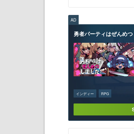
AD
勇者パーティはぜんめつ
インディー
RPG