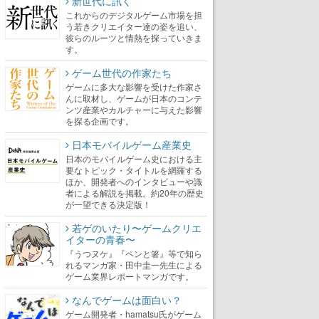
新世代に訊く
これからのデジタルゲーム市場を担
う若きクリエイター達の姿を追い、
彼らのルーツと情熱を探っていきま
す。
ゲーム世代の作家たち
ゲームに多大な影響を受けた作家さ
んに取材し、ゲームが日本のコンテ
ンツ産業やカルチャーに与えた影響
を探る企画です。
日本モバイルゲーム産業史
日本のモバイルゲーム史における主
要なトピック・タイトルを網羅する
ほか、開発者へのインタビューや識
者による解説を掲載。約20年の歴史
が一望できる決定版！
若ゲのいたり〜ゲームクリエ
イターの青春〜
『うつヌケ』『ペンと箸』等で知ら
れるマンガ家・田中圭一先生による
ゲーム業界レポートマンガです。
なんでゲームは面白い？
ゲーム開発者・hamatsu氏がゲーム