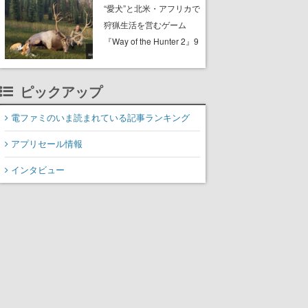
配布中。入手できる期間
“愛犬”と北米・アフリカで
は8月10日まで
狩猟生活を営むゲーム
『Way of the Hunter 2』9
月29日に正式版が発売決
定。猟犬は動物を追跡し
ピックアップ
てくれる忠実な相棒とし
て登場し、冒険を重ねる
電ファミのいま読まれている記事ランキング
と成長する。記念撮影も
可能
アプリセール情報
インタビュー