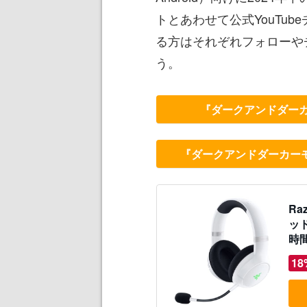
トとあわせて公式YouTu
る方はそれぞれフォローや
う。
『ダークアンドダー
『ダークアンドダーカーモ
Ra
ッド
時間
イバ
18
イル
店保