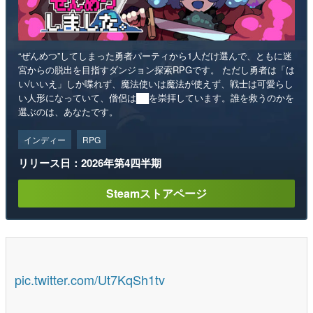
“ぜんめつ”してしまった勇者パーティから1人だけ選んで、ともに迷
宮からの脱出を目指すダンジョン探索RPGです。 ただし勇者は「は
い/いいえ」しか喋れず、魔法使いは魔法が使えず、戦士は可愛らし
い人形になっていて、僧侶は██を崇拝しています。誰を救うのかを
選ぶのは、あなたです。
インディー
RPG
リリース日：2026年第4四半期
Steamストアページ
pic.twitter.com/Ut7KqSh1tv