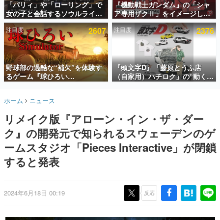
「パリィ」や「ローリング」で
『機動戦士ガンダム』の「シャ
女の子と会話するソウルライク
ア専用ザクⅡ」をイメージした
インタビュー
恋愛ゲーム『小早川さんはソウ
散水ホースリールが予約開始。
注目度
2607
注目度
2376
ルライク』無料公開。返事に失
本体にはシャアのパーソナルマ
連載・特集一覧
敗すると「YOU DIED」
ークやジオン公国軍のエンブレ
ム、型式番号などを配置
殿堂入り記事
SNS拡散数が数千以上！ ページビュー数万以上！ などな
野球部の過酷な“補欠”を体験す
『頭文字D』「藤原とうふ店
ど。多くの人々に読まれた、電ファミ渾身の“殿堂入り”記
るゲーム『球ひろい
（自家用）ハチロク」の“動くテ
事をまとめました。
Simulator』が「1件」のウィッ
ィッシュケース”が買えるポップ
シュリストをもとにチェコ語に
アップショップが開催へ。マン
ゲームの企画書
ホーム
ニュース
対応しSNSで話題に。『キング
ガの舞台である群馬の「イオン
名作ゲームクリエイターの方々に製作時のエピソードをお
聞きし、ヒットする企画（ゲーム）とは何か？を探ってい
ダム・カム』開発元やチェコの
モール高崎」にて、8月11日か
リメイク版『アローン・イン・ザ・ダー
きます。
プロ野球選手から称賛の声
ら8月20日までの期間限定で開
催予定
ク』の開発元で知られるスウェーデンのゲ
赫本
この物語を解いてはいけない。『赫本』は、〈試験問題〉
ームスタジオ「Pieces Interactive」が閉鎖
の形をした短編ホラー小説集です。
すると発表
新世代に訊く
これからのデジタルゲーム市場を担う若きクリエイター達
の姿を追い、彼らのルーツと情熱を探っていきます。
2024年6月18日 00:19
反応
ゲーム世代の作家たち
ゲームに多大な影響を受けた作家さんに取材し、ゲームが