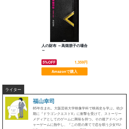
人の財布 ～高畑朋子の場合
～
5%OFF
1,359円
Amazonで購入
ライター
福山幸司
85年生まれ。大阪芸術大学映像学科で映画史を学ぶ。幼少
期に『ドラゴンクエストV』に衝撃を受けて、ストーリー
メディアとしてのゲームに興味を持つ。その後アドベンチ
ャーゲームに熱中し、『この世の果てで恋を唄う少女YU-