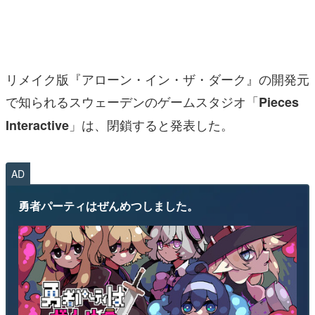
マンガ
女性向け
リメイク版『アローン・イン・ザ・ダーク』の開発元
アプリレビュー
で知られるスウェーデンのゲームスタジオ「
Pieces
その他
」は、閉鎖すると発表した。
Interactive
電ファミニコゲーマーとは？
運営：株式会社マレ
AD
勇者パーティはぜんめつしました。