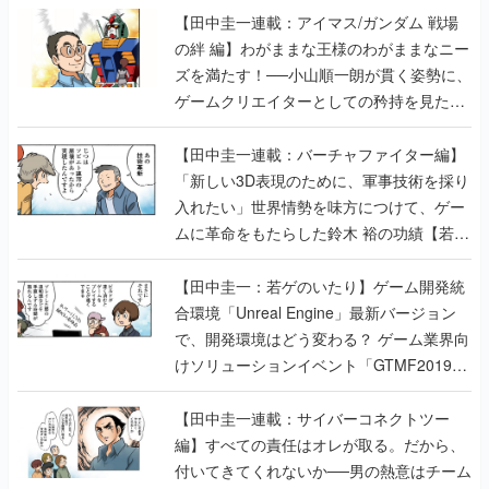
【田中圭一連載：アイマス/ガンダム 戦場
の絆 編】わがままな王様のわがままなニー
ズを満たす！──小山順一朗が貫く姿勢に、
ゲームクリエイターとしての矜持を見た
【若ゲのいたり最終回】
【田中圭一連載：バーチャファイター編】
「新しい3D表現のために、軍事技術を採り
入れたい」世界情勢を味方につけて、ゲー
ムに革命をもたらした鈴木 裕の功績【若ゲ
のいたり】
【田中圭一：若ゲのいたり】ゲーム開発統
合環境「Unreal Engine」最新バージョン
で、開発環境はどう変わる？ ゲーム業界向
けソリューションイベント「GTMF2019」
に行って、より理解を深めよう【PR】
【田中圭一連載：サイバーコネクトツー
編】すべての責任はオレが取る。だから、
付いてきてくれないか──男の熱意はチーム