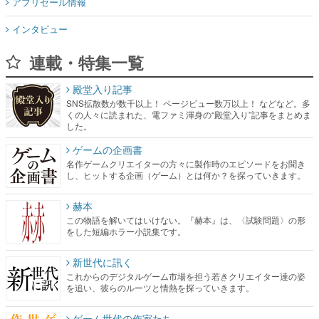
アプリセール情報
インタビュー
連載・特集一覧
殿堂入り記事
SNS拡散数が数千以上！ ページビュー数万以上！ などなど。多
くの人々に読まれた、電ファミ渾身の“殿堂入り”記事をまとめま
した。
ゲームの企画書
名作ゲームクリエイターの方々に製作時のエピソードをお聞き
し、ヒットする企画（ゲーム）とは何か？を探っていきます。
赫本
この物語を解いてはいけない。『赫本』は、〈試験問題〉の形
をした短編ホラー小説集です。
新世代に訊く
これからのデジタルゲーム市場を担う若きクリエイター達の姿
を追い、彼らのルーツと情熱を探っていきます。
ゲーム世代の作家たち