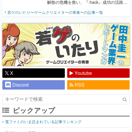
解散の危機を救い、『.hack』成功の活路を
開く。業界の快男児・松山 洋に流れる血は
若ゲのいたり〜ゲームクリエイターの青春〜
の記事一覧
『少年ジャンプ』色だった【若ゲのいた
り】
X
Youtube
Discord
RSS
ピックアップ
電ファミのいま読まれている記事ランキング