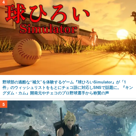
4
野球部の過酷な“補欠”を体験するゲーム『球ひろいSimulator』が「1
件」のウィッシュリストをもとにチェコ語に対応しSNSで話題に。『キン
グダム・カム』開発元やチェコのプロ野球選手から称賛の声
5