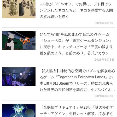
～2巻が「30％オフ」でお得に。ジト目でツ
ンツンしたネコたちと、ネコを溺愛する人間
のすれ違いを描く
2026年8月8日
ひたすら“靴”を舐めまわす狂気のVRゲーム
『シュ～ペロ』が「東京ゲームダンジョン」
に展示中。キャッチコピーは「三度の飯より
靴を舐めよう」と前のめり。公式アカウント
も開設され、2026年リリースに向けて開発中
2026年8月8日
【2人協力】神秘的な空間でパズルを解き進め
るゲーム『Together in Forgotten Lands』が
本日8月8日Steamでリリース。時に忘れ去ら
れた世界の古代洞窟を舞台に、4つのバイオー
ムを探索しながら脱出を目指す
2026年8月8日
『名探偵プリキュア！』第28話「謎の怪盗デ
ッチ・アゲイン」先行カット解禁。泣きぼく