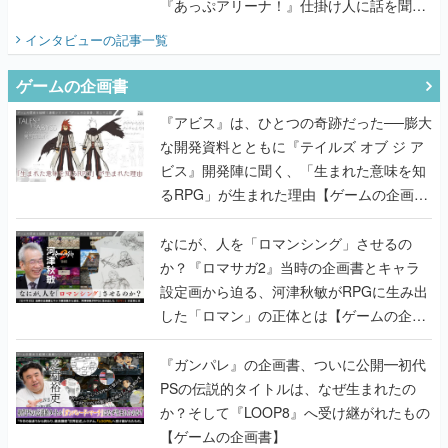
『あっぷアリーナ！』仕掛け人に話を聞い
てみた
インタビュー
の記事一覧
ゲームの企画書
『アビス』は、ひとつの奇跡だった──膨大
な開発資料とともに『テイルズ オブ ジ ア
ビス』開発陣に聞く、「生まれた意味を知
るRPG」が生まれた理由【ゲームの企画
書】
なにが、人を「ロマンシング」させるの
か？『ロマサガ2』当時の企画書とキャラ
設定画から迫る、河津秋敏がRPGに生み出
した「ロマン」の正体とは【ゲームの企画
書】
『ガンパレ』の企画書、ついに公開━初代
PSの伝説的タイトルは、なぜ生まれたの
か？そして『LOOP8』へ受け継がれたもの
【ゲームの企画書】