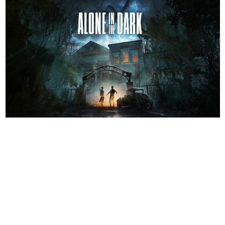
日本のコンテンツ産業やカルチャーに与えた影響を探る企
画です。
日本モバイルゲーム産業史
日本のモバイルゲーム史における主要なトピック・タイト
ルを網羅するほか、開発者へのインタビューや識者による
解説を掲載。約20年の歴史が一望できる決定版！
若ゲのいたり〜ゲームクリエイターの青春〜
『うつヌケ』『ペンと箸』等で知られるマンガ家・田中圭
一先生によるゲーム業界レポートマンガです。
なんでゲームは面白い？
ゲーム開発者・hamatsu氏がゲームの魅力を画面や操作の
具体的な形から解き明かしていく、硬派で骨太な評論連載
です。
ゲームが変えた日本語
「経験値」「裏技」「ラスボス」… ゲームにまつわる言葉
の起源や用法の変遷を、コンピューター文化史研究家・タ
イニーP氏が徹底調査。
カテゴリ
特集記事