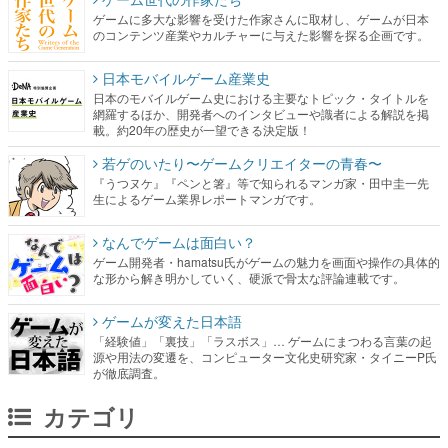
ゲームに多大な影響を受けた作家さんに取材し、ゲームが日本
のコンテンツ産業やカルチャーに与えた影響を探る企画です。
日本モバイルゲーム産業史
日本のモバイルゲーム史における主要なトピック・タイトルを
網羅するほか、開発者へのインタビューや識者による解説を掲
載。約20年の歴史が一望できる決定版！
若ゲのいたり〜ゲームクリエイターの青春〜
『うつヌケ』『ペンと箸』等で知られるマンガ家・田中圭一先
生によるゲーム業界レポートマンガです。
なんでゲームは面白い？
ゲーム開発者・hamatsu氏がゲームの魅力を画面や操作の具体的
な形から解き明かしていく、硬派で骨太な評論連載です。
ゲームが変えた日本語
「経験値」「裏技」「ラスボス」… ゲームにまつわる言葉の起
源や用法の変遷を、コンピューター文化史研究家・タイニーP氏
が徹底調査。
カテゴリ