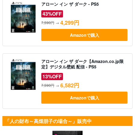
アローン イン ザ ダーク - PS5
43%OFF
4,299円
7,590円
→
Amazonで購入
アローン イン ザ ダーク【Amazon.co.jp限
定】デジタル壁紙 配信 - PS5
13%OFF
6,582円
7,590円
→
Amazonで購入
「人の財布～高畑朋子の場合～」販売中