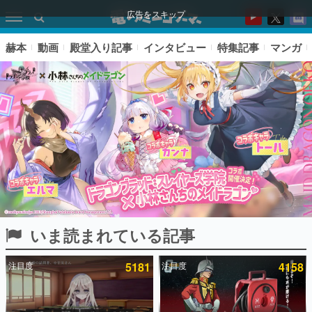
広告をスキップ
赫本
動画
殿堂入り記事
インタビュー
特集記事
マンガ
いま読まれている記事
ピックアップ
注目度
5181
注目度
4158
電ファミのいま読まれている記事ランキング
アプリセール情報