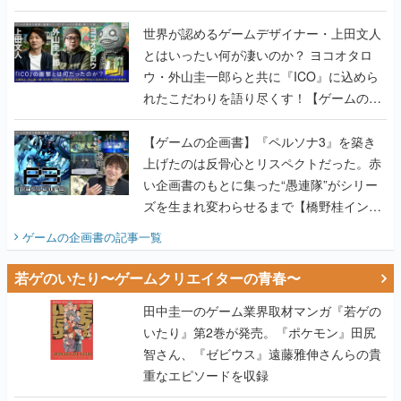
世界が認めるゲームデザイナー・上田文人
とはいったい何が凄いのか？ ヨコオタロ
ウ・外山圭一郎らと共に『ICO』に込めら
れたこだわりを語り尽くす！【ゲームの企
画書】
【ゲームの企画書】『ペルソナ3』を築き
上げたのは反骨心とリスペクトだった。赤
い企画書のもとに集った“愚連隊”がシリー
ズを生まれ変わらせるまで【橋野桂インタ
ビュー】
ゲームの企画書
の記事一覧
若ゲのいたり〜ゲームクリエイターの青春〜
田中圭一のゲーム業界取材マンガ『若ゲの
いたり』第2巻が発売。『ポケモン』田尻
智さん、『ゼビウス』遠藤雅伸さんらの貴
重なエピソードを収録