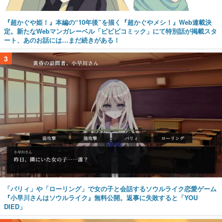
『超かぐや姫！』本編の“10年後”を描く『超かぐやメシ！』Web連載決
定。新たなWebマンガレーベル「ビビビコミック」にて特別話が掲載スタ
ート、あのお話には…まだ続きがある！
3
「パリィ」や「ローリング」で女の子と会話するソウルライク恋愛ゲーム
『小早川さんはソウルライク』無料公開。返事に失敗すると「YOU
DIED」