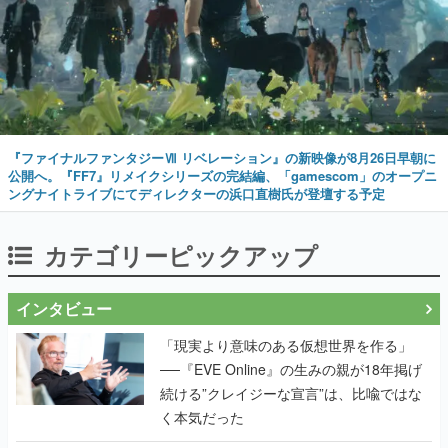
『ファイナルファンタジーⅦ リベレーション』の新映像が8月26日早朝に
公開へ。『FF7』リメイクシリーズの完結編、「gamescom」のオープニ
ングナイトライブにてディレクターの浜口直樹氏が登壇する予定
カテゴリーピックアップ
インタビュー
「現実より意味のある仮想世界を作る」
──『EVE Online』の生みの親が18年掲げ
続ける”クレイジーな宣言”は、比喩ではな
く本気だった