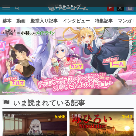
広告をスキップ
赫本
動画
殿堂入り記事
インタビュー
特集記事
マンガ
いま読まれている記事
ピックアップ
注目度
5566
注目度
4543
電ファミのいま読まれている記事ランキング
アプリセール情報