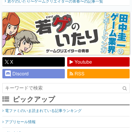
若ゲのいたり〜ゲームクリエイターの青春〜
の記事一覧
『少年ジャンプ』色だった【若ゲのいた
り】
X
Youtube
Discord
RSS
ピックアップ
電ファミのいま読まれている記事ランキング
アプリセール情報