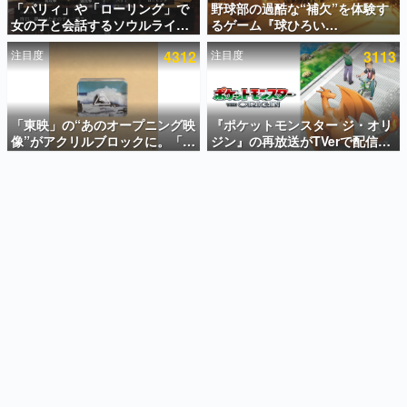
「パリィ」や「ローリング」で
野球部の過酷な“補欠”を体験す
女の子と会話するソウルライク
るゲーム『球ひろい
インタビュー
恋愛ゲーム『小早川さんはソウ
Simulator』が「1件」のウィッ
注目度
4312
注目度
3113
ルライク』無料公開。返事に失
シュリストをもとにチェコ語に
連載・特集一覧
敗すると「YOU DIED」
対応しSNSで話題に。『キング
ダム・カム』開発元やチェコの
殿堂入り記事
プロ野球選手から称賛の声
SNS拡散数が数千以上！ ページビュー数万以上！ などな
「東映」の“あのオープニング映
『ポケットモンスター ジ・オリ
ど。多くの人々に読まれた、電ファミ渾身の“殿堂入り”記
像”がアクリルブロックに。「東
ジン』の再放送がTVerで配信
事をまとめました。
映ヒストリカル グッズコレクシ
中！レッド（CV：竹内順子）が
ョン」が8月下旬より発売
主人公のオリジナルアニメ
ゲームの企画書
名作ゲームクリエイターの方々に製作時のエピソードをお
聞きし、ヒットする企画（ゲーム）とは何か？を探ってい
きます。
赫本
この物語を解いてはいけない。『赫本』は、〈試験問題〉
の形をした短編ホラー小説集です。
新世代に訊く
これからのデジタルゲーム市場を担う若きクリエイター達
の姿を追い、彼らのルーツと情熱を探っていきます。
ゲーム世代の作家たち
ゲームに多大な影響を受けた作家さんに取材し、ゲームが