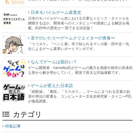
日本モバイルゲーム産業史
日本のモバイルゲーム史における主要なトピック・タイトルを
網羅するほか、開発者へのインタビューや識者による解説を掲
載。約20年の歴史が一望できる決定版！
若ゲのいたり〜ゲームクリエイターの青春〜
『うつヌケ』『ペンと箸』等で知られるマンガ家・田中圭一先
生によるゲーム業界レポートマンガです。
なんでゲームは面白い？
ゲーム開発者・hamatsu氏がゲームの魅力を画面や操作の具体的
な形から解き明かしていく、硬派で骨太な評論連載です。
ゲームが変えた日本語
「経験値」「裏技」「ラスボス」… ゲームにまつわる言葉の起
源や用法の変遷を、コンピューター文化史研究家・タイニーP氏
が徹底調査。
カテゴリ
特集記事