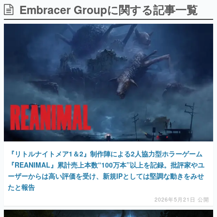
Embracer Groupに関する記事一覧
日本のコンテンツ産業やカルチャーに与えた影響を探る企
画です。
日本モバイルゲーム産業史
日本のモバイルゲーム史における主要なトピック・タイト
ルを網羅するほか、開発者へのインタビューや識者による
解説を掲載。約20年の歴史が一望できる決定版！
若ゲのいたり〜ゲームクリエイターの青春〜
『うつヌケ』『ペンと箸』等で知られるマンガ家・田中圭
一先生によるゲーム業界レポートマンガです。
なんでゲームは面白い？
ゲーム開発者・hamatsu氏がゲームの魅力を画面や操作の
具体的な形から解き明かしていく、硬派で骨太な評論連載
です。
ゲームが変えた日本語
『リトルナイトメア1＆2』制作陣による2人協力型ホラーゲーム
「経験値」「裏技」「ラスボス」… ゲームにまつわる言葉
の起源や用法の変遷を、コンピューター文化史研究家・タ
『REANIMAL』累計売上本数“100万本”以上を記録。批評家やユ
イニーP氏が徹底調査。
ーザーからは高い評価を受け、新規IPとしては堅調な動きをみせ
たと報告
カテゴリ
2026年5月21日 公開
特集記事