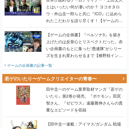
とはいったい何が凄いのか？ ヨコオタロ
ウ・外山圭一郎らと共に『ICO』に込めら
れたこだわりを語り尽くす！【ゲームの企
画書】
【ゲームの企画書】『ペルソナ3』を築き
上げたのは反骨心とリスペクトだった。赤
い企画書のもとに集った“愚連隊”がシリー
ズを生まれ変わらせるまで【橋野桂インタ
ビュー】
ゲームの企画書
の記事一覧
若ゲのいたり〜ゲームクリエイターの青春〜
田中圭一のゲーム業界取材マンガ『若ゲの
いたり』第2巻が発売。『ポケモン』田尻
智さん、『ゼビウス』遠藤雅伸さんらの貴
重なエピソードを収録
【田中圭一連載：アイマス/ガンダム 戦場