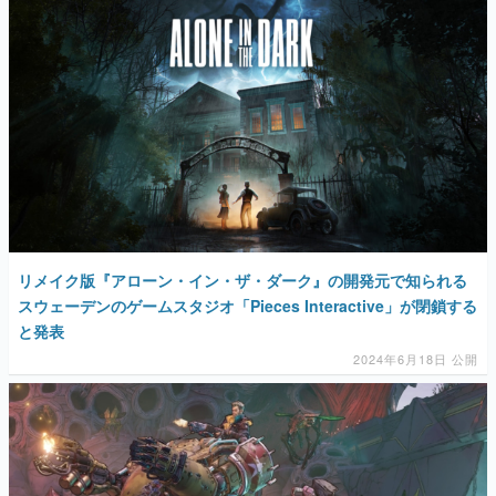
マンガ
女性向け
アプリレビュー
その他
電ファミニコゲーマーとは？
運営：株式会社マレ
リメイク版『アローン・イン・ザ・ダーク』の開発元で知られる
スウェーデンのゲームスタジオ「Pieces Interactive」が閉鎖する
と発表
2024年6月18日 公開