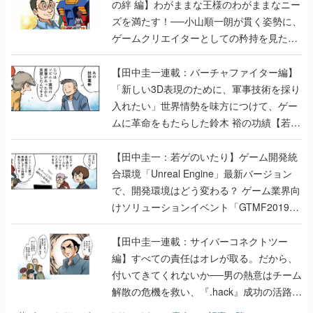
の絆 編】わがままな王様のわがままなニー
ズを満たす！──小山順一朗が貫く姿勢に、
ゲームクリエイターとしての矜持を見た
【若ゲのいたり最終回】
【田中圭一連載：バーチャファイター編】
「新しい3D表現のために、軍事技術を採り
入れたい」世界情勢を味方につけて、ゲー
ムに革命をもたらした鈴木 裕の功績【若ゲ
のいたり】
【田中圭一：若ゲのいたり】ゲーム開発統
合環境「Unreal Engine」最新バージョン
で、開発環境はどう変わる？ ゲーム業界向
けソリューションイベント「GTMF2019」
に行って、より理解を深めよう【PR】
【田中圭一連載：サイバーコネクトツー
編】すべての責任はオレが取る。だから、
付いてきてくれないか──男の熱意はチーム
解散の危機を救い、『.hack』成功の活路を
開く。業界の快男児・松山 洋に流れる血は