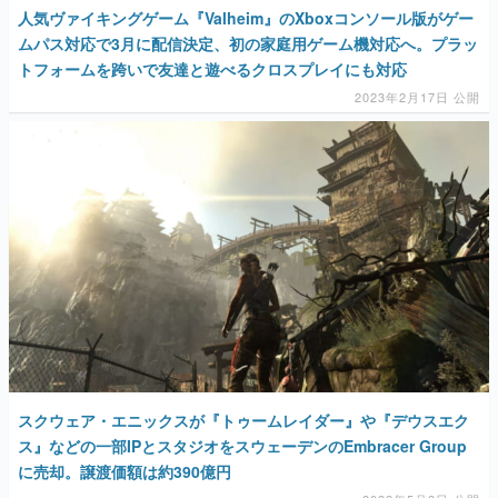
人気ヴァイキングゲーム『Valheim』のXboxコンソール版がゲー
ムパス対応で3月に配信決定、初の家庭用ゲーム機対応へ。プラッ
トフォームを跨いで友達と遊べるクロスプレイにも対応
2023年2月17日 公開
スクウェア・エニックスが『トゥームレイダー』や『デウスエク
ス』などの一部IPとスタジオをスウェーデンのEmbracer Group
に売却。譲渡価額は約390億円