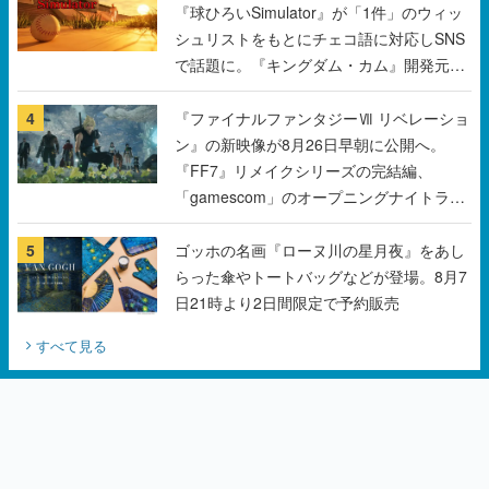
『球ひろいSimulator』が「1件」のウィッ
シュリストをもとにチェコ語に対応しSNS
で話題に。『キングダム・カム』開発元や
チェコのプロ野球選手から称賛の声
4
『ファイナルファンタジーⅦ リベレーショ
ン』の新映像が8月26日早朝に公開へ。
『FF7』リメイクシリーズの完結編、
「gamescom」のオープニングナイトライ
ブにてディレクターの浜口直樹氏が登壇す
る予定
5
ゴッホの名画『ローヌ川の星月夜』をあし
らった傘やトートバッグなどが登場。8月7
日21時より2日間限定で予約販売
すべて見る