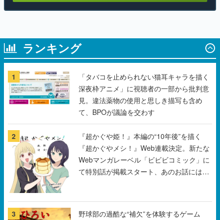
ランキング
1
「タバコを止められない猫耳キャラを描く
深夜枠アニメ」に視聴者の一部から批判意
見。違法薬物の使用と思しき描写も含め
て、BPOが議論を交わす
2
『超かぐや姫！』本編の“10年後”を描く
『超かぐやメシ！』Web連載決定。新たな
Webマンガレーベル「ビビビコミック」に
て特別話が掲載スタート、あのお話には…
まだ続きがある！
3
野球部の過酷な“補欠”を体験するゲーム