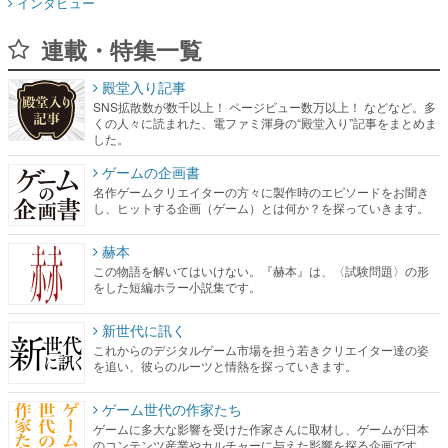
インタビュー
連載・特集一覧
殿堂入り記事
SNS拡散数が数千以上！ ページビュー数万以上！ などなど。多
くの人々に読まれた、電ファミ渾身の“殿堂入り”記事をまとめま
した。
ゲームの企画書
名作ゲームクリエイターの方々に製作時のエピソードをお聞き
し、ヒットする企画（ゲーム）とは何か？を探っていきます。
赫本
この物語を解いてはいけない。『赫本』は、〈試験問題〉の形
をした短編ホラー小説集です。
新世代に訊く
これからのデジタルゲーム市場を担う若きクリエイター達の姿
を追い、彼らのルーツと情熱を探っていきます。
ゲーム世代の作家たち
ゲームに多大な影響を受けた作家さんに取材し、ゲームが日本
のコンテンツ産業やカルチャーに与えた影響を探る企画です。