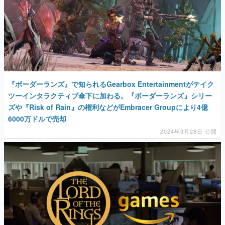
『ボーダーランズ』で知られるGearbox Entertainmentがテイク
ツーインタラクティブ傘下に加わる。『ボーダーランズ』シリー
ズや『Risk of Rain』の権利などがEmbracer Groupにより4億
6000万ドルで売却
2024年3月28日 公開