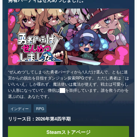
“ぜんめつ”してしまった勇者パーティから1人だけ選んで、ともに迷
宮からの脱出を目指すダンジョン探索RPGです。 ただし勇者は「は
い/いいえ」しか喋れず、魔法使いは魔法が使えず、戦士は可愛らし
い人形になっていて、僧侶は██を崇拝しています。誰を救うのかを
選ぶのは、あなたです。
インディー
RPG
リリース日：2026年第4四半期
Steamストアページ