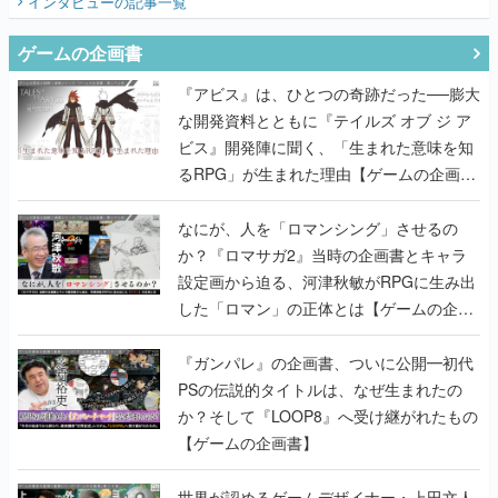
インタビュー
の記事一覧
ゲームの企画書
『アビス』は、ひとつの奇跡だった──膨大
な開発資料とともに『テイルズ オブ ジ ア
ビス』開発陣に聞く、「生まれた意味を知
るRPG」が生まれた理由【ゲームの企画
書】
なにが、人を「ロマンシング」させるの
か？『ロマサガ2』当時の企画書とキャラ
設定画から迫る、河津秋敏がRPGに生み出
した「ロマン」の正体とは【ゲームの企画
書】
『ガンパレ』の企画書、ついに公開━初代
PSの伝説的タイトルは、なぜ生まれたの
か？そして『LOOP8』へ受け継がれたもの
【ゲームの企画書】
世界が認めるゲームデザイナー・上田文人