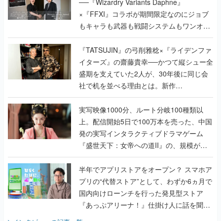
──『Wizardry Variants Daphne』
×『FFXI』コラボが期間限定なのにジョブ
もキャラも武器も戦闘システムもワンオフ
で作り込まれた理由を両ディレクターに聞
く
『TATSUJIN』の弓削雅稔×『ライデンファ
イターズ』の齋藤貴幸──かつて縦シュー全
盛期を支えていた2人が、30年後に同じ会
社で机を並べる理由とは。新作
『TATSUJIN EXTREME』で初タッグを組
んだレジェンド2人に訊く開発秘話
実写映像1000分、ルート分岐100種類以
上。配信開始5日で100万本を売った、中国
発の実写インタラクティブドラマゲーム
『盛世天下：女帝への道II』の、規模が違
うこだわりをプロデューサーに聞いた
半年でアプリストアをオープン？ スマホア
プリの“代替ストア”として、わずか6ヵ月で
国内向けローンチを行った発見型ストア
『あっぷアリーナ！』仕掛け人に話を聞い
てみた