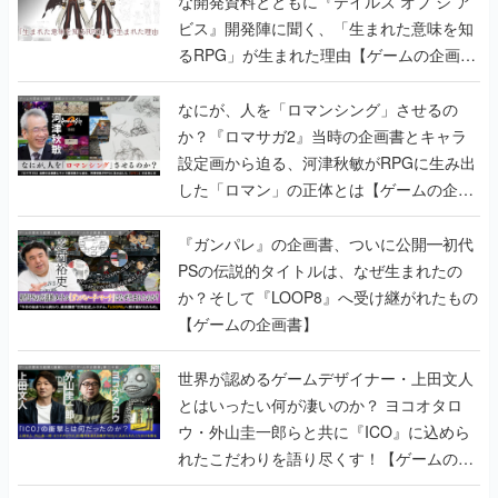
な開発資料とともに『テイルズ オブ ジ ア
ビス』開発陣に聞く、「生まれた意味を知
るRPG」が生まれた理由【ゲームの企画
書】
なにが、人を「ロマンシング」させるの
か？『ロマサガ2』当時の企画書とキャラ
設定画から迫る、河津秋敏がRPGに生み出
した「ロマン」の正体とは【ゲームの企画
書】
『ガンパレ』の企画書、ついに公開━初代
PSの伝説的タイトルは、なぜ生まれたの
か？そして『LOOP8』へ受け継がれたもの
【ゲームの企画書】
世界が認めるゲームデザイナー・上田文人
とはいったい何が凄いのか？ ヨコオタロ
ウ・外山圭一郎らと共に『ICO』に込めら
れたこだわりを語り尽くす！【ゲームの企
画書】