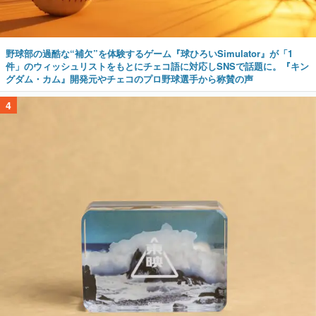
野球部の過酷な“補欠”を体験するゲーム『球ひろいSimulator』が「1
件」のウィッシュリストをもとにチェコ語に対応しSNSで話題に。『キン
グダム・カム』開発元やチェコのプロ野球選手から称賛の声
4