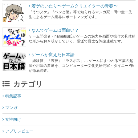
若ゲのいたり〜ゲームクリエイターの青春〜
『うつヌケ』『ペンと箸』等で知られるマンガ家・田中圭一先
生によるゲーム業界レポートマンガです。
なんでゲームは面白い？
ゲーム開発者・hamatsu氏がゲームの魅力を画面や操作の具体的
な形から解き明かしていく、硬派で骨太な評論連載です。
ゲームが変えた日本語
「経験値」「裏技」「ラスボス」… ゲームにまつわる言葉の起
源や用法の変遷を、コンピューター文化史研究家・タイニーP氏
が徹底調査。
カテゴリ
特集記事
マンガ
女性向け
アプリレビュー