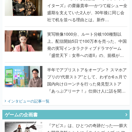
イターズ』の齋藤貴幸──かつて縦シュー全
盛期を支えていた2人が、30年後に同じ会
社で机を並べる理由とは。新作
『TATSUJIN EXTREME』で初タッグを組
んだレジェンド2人に訊く開発秘話
実写映像1000分、ルート分岐100種類以
上。配信開始5日で100万本を売った、中国
発の実写インタラクティブドラマゲーム
『盛世天下：女帝への道II』の、規模が違
うこだわりをプロデューサーに聞いた
半年でアプリストアをオープン？ スマホア
プリの“代替ストア”として、わずか6ヵ月で
国内向けローンチを行った発見型ストア
『あっぷアリーナ！』仕掛け人に話を聞い
てみた
インタビュー
の記事一覧
ゲームの企画書
『アビス』は、ひとつの奇跡だった──膨大