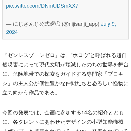
pic.twitter.com/DNmUDSmXX7
— にじさんじ公式🌈🕒 (@nijisanji_app)
July 9,
2024
『ゼンレスゾーンゼロ』は、“ホロウ”と呼ばれる超自
然災害によって現代文明が壊滅したのちの世界を舞台
に、危険地帯での探索をガイドする専門家「プロキ
シ」の主人公が個性豊かな仲間たちと恐ろしい怪物に
立ち向かう作品である。
今回の発表では、企画に参加する14名の紹介ととも
に、各タレントにあわせたデザインの小型知能機械
「ボンプ」も披露されている。なお、発表されている