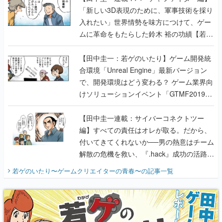
「新しい3D表現のために、軍事技術を採り
入れたい」世界情勢を味方につけて、ゲー
ムに革命をもたらした鈴木 裕の功績【若ゲ
のいたり】
【田中圭一：若ゲのいたり】ゲーム開発統
合環境「Unreal Engine」最新バージョン
で、開発環境はどう変わる？ ゲーム業界向
けソリューションイベント「GTMF2019」
に行って、より理解を深めよう【PR】
【田中圭一連載：サイバーコネクトツー
編】すべての責任はオレが取る。だから、
付いてきてくれないか──男の熱意はチーム
解散の危機を救い、『.hack』成功の活路を
開く。業界の快男児・松山 洋に流れる血は
若ゲのいたり〜ゲームクリエイターの青春〜
の記事一覧
『少年ジャンプ』色だった【若ゲのいた
り】