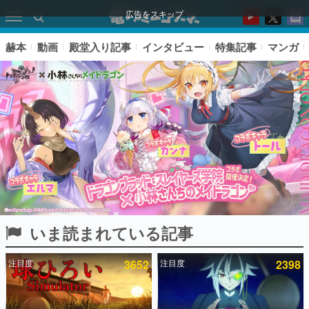
広告をスキップ
赫本
動画
殿堂入り記事
インタビュー
特集記事
マンガ
いま読まれている記事
ピックアップ
注目度
3652
注目度
2398
電ファミのいま読まれている記事ランキング
アプリセール情報