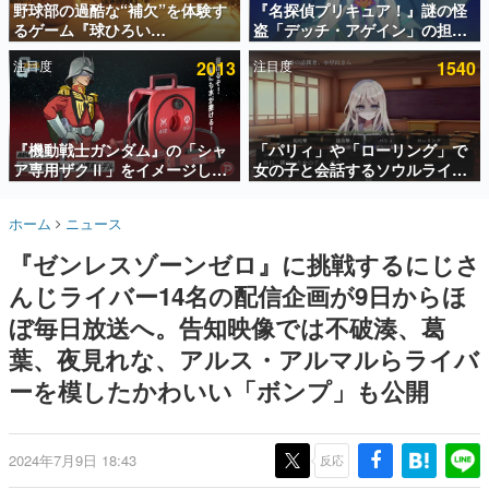
野球部の過酷な“補欠”を体験す
『名探偵プリキュア！』謎の怪
るゲーム『球ひろい
盗「デッチ・アゲイン」の担当
インタビュー
Simulator』が「1件」のウィッ
キャストは天﨑滉平さんと判
注目度
2013
注目度
1540
シュリストをもとにチェコ語に
明。『Re:ゼロから始める異世
連載・特集一覧
対応しSNSで話題に。『キング
界生活』オットー役、『ヒプノ
ダム・カム』開発元やチェコの
シスマイク』山田三郎役など
殿堂入り記事
プロ野球選手から称賛の声
SNS拡散数が数千以上！ ページビュー数万以上！ などな
『機動戦士ガンダム』の「シャ
「パリィ」や「ローリング」で
ど。多くの人々に読まれた、電ファミ渾身の“殿堂入り”記
ア専用ザクⅡ」をイメージした
女の子と会話するソウルライク
事をまとめました。
散水ホースリールが予約開始。
恋愛ゲーム『小早川さんはソウ
本体にはシャアのパーソナルマ
ルライク』無料公開。返事に失
ゲームの企画書
ホーム
ニュース
ークやジオン公国軍のエンブレ
敗すると「YOU DIED」
名作ゲームクリエイターの方々に製作時のエピソードをお
聞きし、ヒットする企画（ゲーム）とは何か？を探ってい
ム、型式番号などを配置
『ゼンレスゾーンゼロ』に挑戦するにじさ
きます。
んじライバー14名の配信企画が9日からほ
赫本
この物語を解いてはいけない。『赫本』は、〈試験問題〉
ぼ毎日放送へ。告知映像では不破湊、葛
の形をした短編ホラー小説集です。
葉、夜見れな、アルス・アルマルらライバ
ーを模したかわいい「ボンプ」も公開
新世代に訊く
これからのデジタルゲーム市場を担う若きクリエイター達
の姿を追い、彼らのルーツと情熱を探っていきます。
2024年7月9日 18:43
反応
ゲーム世代の作家たち
ゲームに多大な影響を受けた作家さんに取材し、ゲームが