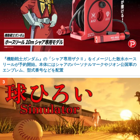
『機動戦士ガンダム』の「シャア専用ザクⅡ」をイメージした散水ホース
リールが予約開始。本体にはシャアのパーソナルマークやジオン公国軍の
エンブレム、型式番号などを配置
3