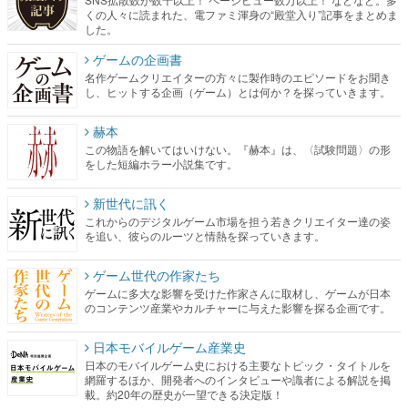
くの人々に読まれた、電ファミ渾身の“殿堂入り”記事をまとめま
した。
ゲームの企画書
名作ゲームクリエイターの方々に製作時のエピソードをお聞き
し、ヒットする企画（ゲーム）とは何か？を探っていきます。
赫本
この物語を解いてはいけない。『赫本』は、〈試験問題〉の形
をした短編ホラー小説集です。
新世代に訊く
これからのデジタルゲーム市場を担う若きクリエイター達の姿
を追い、彼らのルーツと情熱を探っていきます。
ゲーム世代の作家たち
ゲームに多大な影響を受けた作家さんに取材し、ゲームが日本
のコンテンツ産業やカルチャーに与えた影響を探る企画です。
日本モバイルゲーム産業史
日本のモバイルゲーム史における主要なトピック・タイトルを
網羅するほか、開発者へのインタビューや識者による解説を掲
載。約20年の歴史が一望できる決定版！