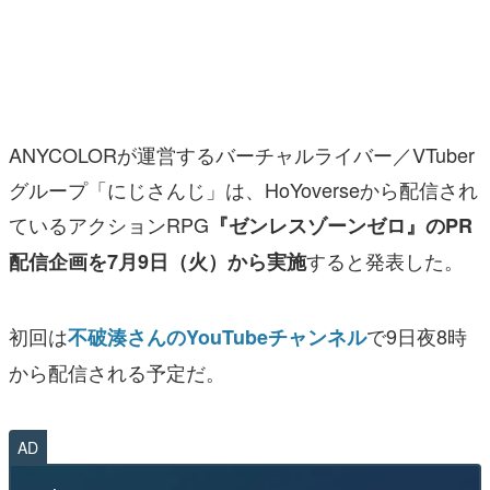
マンガ
女性向け
アプリレビュー
ANYCOLORが運営するバーチャルライバー／VTuber
その他
グループ「にじさんじ」は、HoYoverseから配信され
ているアクションRPG
『ゼンレスゾーンゼロ』のPR
電ファミニコゲーマーとは？
すると発表した。
配信企画を7月9日（火）から実施
運営：株式会社マレ
初回は
で9日夜8時
不破湊さんのYouTubeチャンネル
から配信される予定だ。
AD