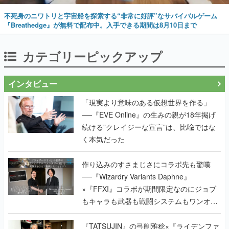
不死身のニワトリと宇宙船を探索する“非常に好評”なサバイバルゲーム
『Breathedge』が無料で配布中。入手できる期間は8月10日まで
カテゴリーピックアップ
インタビュー
「現実より意味のある仮想世界を作る」
──『EVE Online』の生みの親が18年掲げ
続ける”クレイジーな宣言”は、比喩ではな
く本気だった
作り込みのすさまじさにコラボ先も驚嘆
──『Wizardry Variants Daphne』
×『FFXI』コラボが期間限定なのにジョブ
もキャラも武器も戦闘システムもワンオフ
で作り込まれた理由を両ディレクターに聞
く
『TATSUJIN』の弓削雅稔×『ライデンファ