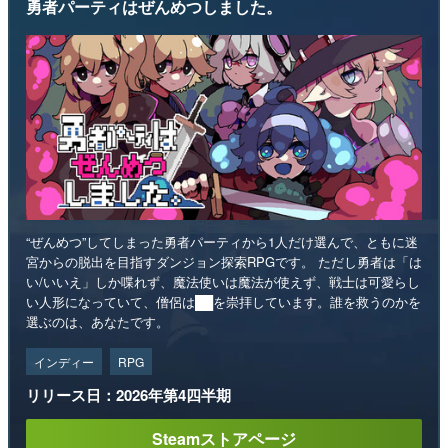
勇者パーティはぜんめつしました。
“ぜんめつ”してしまった勇者パーティから1人だけ選んで、ともに迷
宮からの脱出を目指すダンジョン探索RPGです。 ただし勇者は「は
い/いいえ」しか喋れず、魔法使いは魔法が使えず、戦士は可愛らし
い人形になっていて、僧侶は██を崇拝しています。誰を救うのかを
選ぶのは、あなたです。
インディー
RPG
リリース日：2026年第4四半期
Steamストアページ