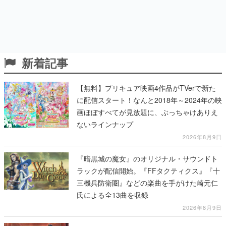
新着記事
【無料】プリキュア映画4作品がTVerで新た
に配信スタート！なんと2018年～2024年の映
画ほぼすべてが見放題に、ぶっちゃけありえ
ないラインナップ
2026年8月9日
『暗黒城の魔女』のオリジナル・サウンドト
ラックが配信開始。『FFタクティクス』『十
三機兵防衛圏』などの楽曲を手がけた崎元仁
氏による全13曲を収録
2026年8月9日