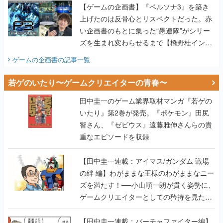
【ゲームの企画書】『ペルソナ3』を築き
上げたのは反骨心とリスペクトだった。赤
い企画書のもとに集った“愚連隊”がシリー
ズを生まれ変わらせるまで【橋野桂インタ
ビュー】
ゲームの企画書
の記事一覧
若ゲのいたり〜ゲームクリエイターの青春〜
田中圭一のゲーム業界取材マンガ『若ゲの
いたり』第2巻が発売。『ポケモン』田尻
智さん、『ゼビウス』遠藤雅伸さんらの貴
重なエピソードを収録
【田中圭一連載：アイマス/ガンダム 戦場
の絆 編】わがままな王様のわがままなニー
ズを満たす！──小山順一朗が貫く姿勢に、
ゲームクリエイターとしての矜持を見た
【若ゲのいたり最終回】
【田中圭一連載：バーチャファイター編】