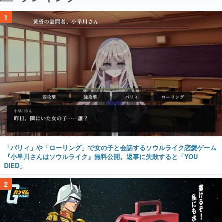
1
「パリィ」や「ローリング」で女の子と会話するソウルライク恋愛ゲーム
『小早川さんはソウルライク』無料公開。返事に失敗すると「YOU
DIED」
2