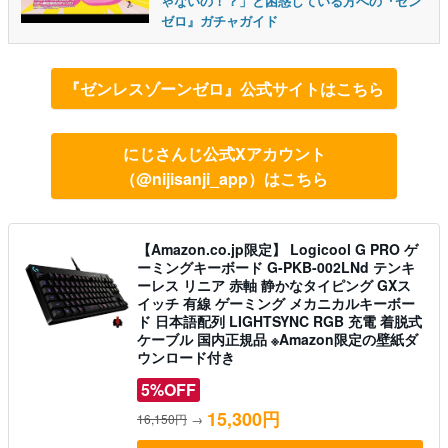
ゃないの！？」と困惑している方への『ゼン
ゼロ』ガチャガイド
『ゼンレスゾーンゼロ』公式サイトはこちら
にじさんじ公式Xアカウント
（@nijisanji_app）はこちら
【Amazon.co.jp限定】 Logicool G PRO ゲ
ーミングキーボード G-PKB-002LNd テンキ
ーレス リニア 赤軸 静かなタイピング GXス
イッチ 有線 ゲーミング メカニカルキーボー
ド 日本語配列 LIGHTSYNC RGB 充電 着脱式
ケーブル 国内正規品 ※Amazon限定の壁紙ダ
ウンロード付き
5%OFF
15,300円
16,150円
→