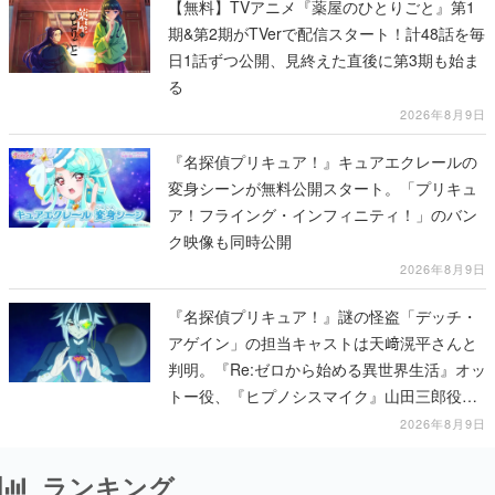
【無料】TVアニメ『薬屋のひとりごと』第1
期&第2期がTVerで配信スタート！計48話を毎
日1話ずつ公開、見終えた直後に第3期も始ま
る
2026年8月9日
『名探偵プリキュア！』キュアエクレールの
変身シーンが無料公開スタート。「プリキュ
ア！フライング・インフィニティ！」のバン
ク映像も同時公開
2026年8月9日
『名探偵プリキュア！』謎の怪盗「デッチ・
アゲイン」の担当キャストは天﨑滉平さんと
判明。『Re:ゼロから始める異世界生活』オッ
トー役、『ヒプノシスマイク』山田三郎役な
ど
2026年8月9日
ランキング