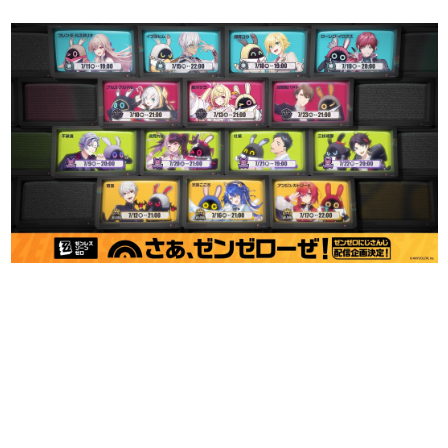
日本のコンテンツ産業やカルチャーに与えた影響を探る企
画です。
日本モバイルゲーム産業史
日本のモバイルゲーム史における主要なトピック・タイト
ルを網羅するほか、開発者へのインタビューや識者による
解説を掲載。約20年の歴史が一望できる決定版！
若ゲのいたり〜ゲームクリエイターの青春〜
『うつヌケ』『ペンと箸』等で知られるマンガ家・田中圭
一先生によるゲーム業界レポートマンガです。
なんでゲームは面白い？
ゲーム開発者・hamatsu氏がゲームの魅力を画面や操作の
具体的な形から解き明かしていく、硬派で骨太な評論連載
です。
ゲームが変えた日本語
「経験値」「裏技」「ラスボス」… ゲームにまつわる言葉
の起源や用法の変遷を、コンピューター文化史研究家・タ
イニーP氏が徹底調査。
カテゴリ
特集記事