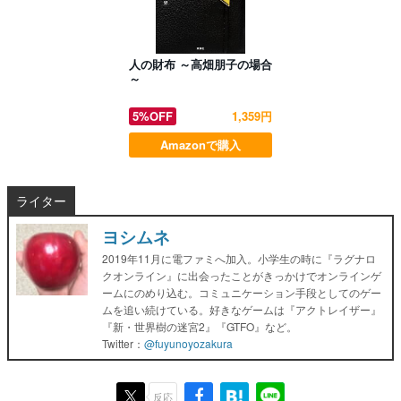
人の財布 ～高畑朋子の場合
～
5%OFF
1,359円
Amazonで購入
ライター
ヨシムネ
2019年11月に電ファミへ加入。小学生の時に『ラグナロ
クオンライン』に出会ったことがきっかけでオンラインゲ
ームにのめり込む。コミュニケーション手段としてのゲー
ムを追い続けている。好きなゲームは『アクトレイザー』
『新・世界樹の迷宮2』『GTFO』など。
Twitter：
@fuyunoyozakura
反応