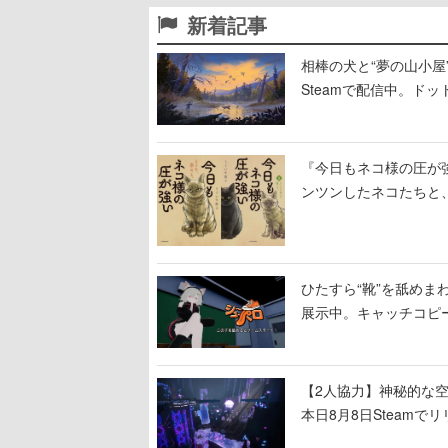
新着記事
相棒の犬と“夢の山小屋”
Steamで配信中。ド
『今日もネコ様の圧が
ンツンしたネコたちと
ひたすら“靴”を舐めま
展示中。キャッチコピ
開設され、2026年リ
【2人協力】神秘的な空間でパ
本日8月8日Steam
ームを探索しながら脱