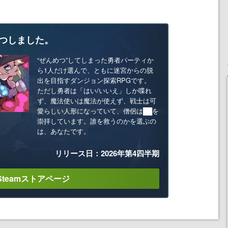
つしました。
“ぜんめつ”してしまった勇者パーティか
ら1人だけ選んで、ともに迷宮からの脱
出を目指すダンジョン探索RPGです。
ただし勇者は「はい/いいえ」しか喋れ
ず、魔法使いは魔法が使えず、戦士は可
愛らしい人形になっていて、僧侶は██を
崇拝しています。誰を救うのかを選ぶの
は、あなたです。
リリース日：2026年第4四半期
Steamストアページ