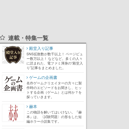
連載・特集一覧
殿堂入り記事
SNS拡散数が数千以上！ ページビュ
ー数万以上！ などなど。多くの人々
に読まれた、電ファミ渾身の“殿堂入
り”記事をまとめました。
ゲームの企画書
名作ゲームクリエイターの方々に製
作時のエピソードをお聞きし、ヒッ
トする企画（ゲーム）とは何か？を
探っていきます。
赫本
この物語を解いてはいけない。『赫
本』は、〈試験問題〉の形をした短
編ホラー小説集です。