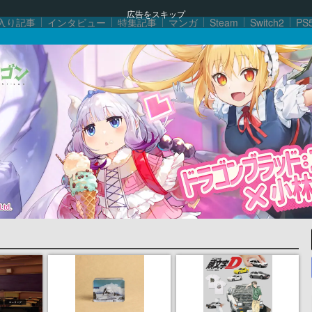
広告をスキップ
入り記事
インタビュー
特集記事
マンガ
Steam
Switch2
PS