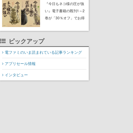
中。ドット絵の大自然
『今日もネコ様の圧が強
で、喧騒を忘れよう
い』電子書籍の既刊1～2
巻が「30％オフ」でお得
に。ジト目でツンツンし
たネコたちと、ネコを溺
愛する人間のすれ違いを
ピックアップ
描く
電ファミのいま読まれている記事ランキング
アプリセール情報
インタビュー