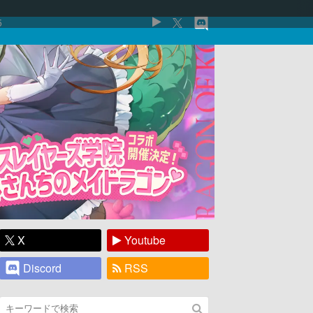
5
X
Youtube
Discord
RSS