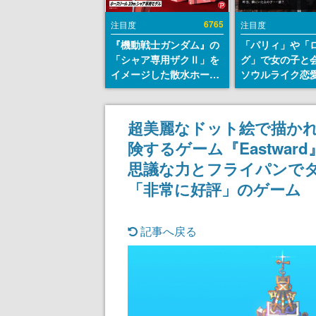
6765
注目度
注目度
『機動戦士ガンダム』の
「パリィ」や「
「シャア専用ザクⅡ」を
グ」で女の子と
イメージした散水ホース
ソウルライク恋
リールが予約開始。本体
『小早川さんは
にはシャアのパーソナル
イク』無料公開
マークやジオン公国軍の
失敗すると「YO
超美麗なドット絵で描か
エンブレム、型式番号な
DIED」
険するゲーム『Eastwar
どを配置
思議な力とフライパンでタ
「非常に好評」のゲーム
記事へ戻る