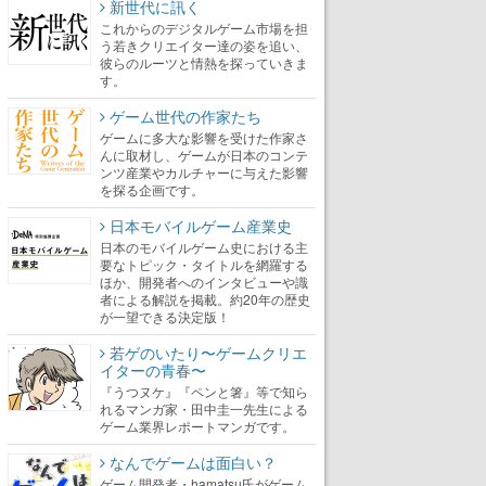
新世代に訊く
これからのデジタルゲーム市場を担
う若きクリエイター達の姿を追い、
彼らのルーツと情熱を探っていきま
す。
ゲーム世代の作家たち
ゲームに多大な影響を受けた作家さ
んに取材し、ゲームが日本のコンテ
ンツ産業やカルチャーに与えた影響
を探る企画です。
日本モバイルゲーム産業史
日本のモバイルゲーム史における主
要なトピック・タイトルを網羅する
ほか、開発者へのインタビューや識
者による解説を掲載。約20年の歴史
が一望できる決定版！
若ゲのいたり〜ゲームクリエ
イターの青春〜
『うつヌケ』『ペンと箸』等で知ら
れるマンガ家・田中圭一先生による
ゲーム業界レポートマンガです。
なんでゲームは面白い？
ゲーム開発者・hamatsu氏がゲーム