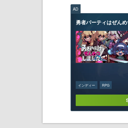
AD
勇者パーティはぜんめ
インディー
RPG