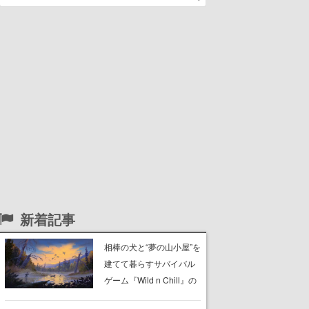
新着記事
相棒の犬と“夢の山小屋”を
建てて暮らすサバイバル
ゲーム『Wild n Chill』の
体験版がSteamで配信