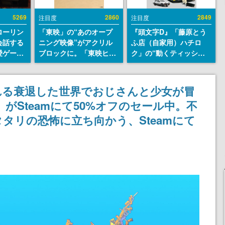
5269
2860
2849
注目度
注目度
ローリン
「東映」の“あのオープ
『頭文字D』「藤原とう
会話する
ニング映像”がアクリル
ふ店（自家用）ハチロ
愛ゲーム
ブロックに。「東映ヒス
ク」の“動くティッシュ
ソウルラ
トリカル グッズコレクシ
ケース”が買えるポップ
。返事に
ョン」が8月下旬より発
アップショップが開催
U
売
へ。マンガの舞台である
れる衰退した世界でおじさんと少女が冒
群馬の「イオンモール高
d』がSteamにて50%オフのセール中。不
崎」にて、8月11日から8
月20日までの期間限定で
タリの恐怖に立ち向かう、Steamにて
開催予定