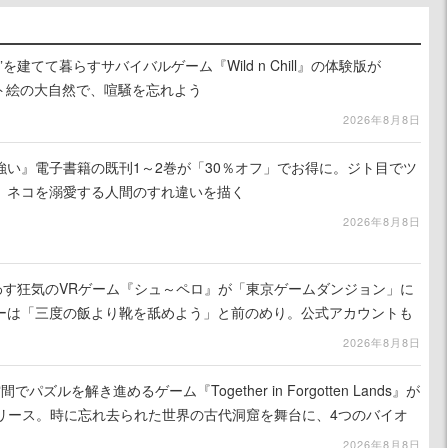
を建てて暮らすサバイバルゲーム『Wild n Chill』の体験版が
ット絵の大自然で、喧騒を忘れよう
2026年8月8日
強い』電子書籍の既刊1～2巻が「30％オフ」でお得に。ジト目でツ
、ネコを溺愛する人間のすれ違いを描く
2026年8月8日
わす狂気のVRゲーム『シュ～ペロ』が「東京ゲームダンジョン」に
ーは「三度の飯より靴を舐めよう」と前のめり。公式アカウントも
リースに向けて開発中
2026年8月8日
ズルを解き進めるゲーム『Together in Forgotten Lands』が
でリリース。時に忘れ去られた世界の古代洞窟を舞台に、4つのバイオ
出を目指す
2026年8月8日