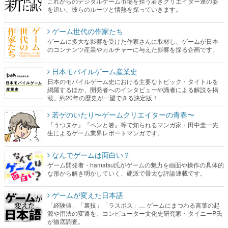
これからのデジタルゲーム市場を担う若きクリエイター達の姿
を追い、彼らのルーツと情熱を探っていきます。
ゲーム世代の作家たち
ゲームに多大な影響を受けた作家さんに取材し、ゲームが日本
のコンテンツ産業やカルチャーに与えた影響を探る企画です。
日本モバイルゲーム産業史
日本のモバイルゲーム史における主要なトピック・タイトルを
網羅するほか、開発者へのインタビューや識者による解説を掲
載。約20年の歴史が一望できる決定版！
若ゲのいたり〜ゲームクリエイターの青春〜
『うつヌケ』『ペンと箸』等で知られるマンガ家・田中圭一先
生によるゲーム業界レポートマンガです。
なんでゲームは面白い？
ゲーム開発者・hamatsu氏がゲームの魅力を画面や操作の具体的
な形から解き明かしていく、硬派で骨太な評論連載です。
ゲームが変えた日本語
「経験値」「裏技」「ラスボス」… ゲームにまつわる言葉の起
源や用法の変遷を、コンピューター文化史研究家・タイニーP氏
が徹底調査。