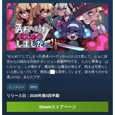
“ぜんめつ”してしまった勇者パーティから1人だけ選んで、ともに迷
宮からの脱出を目指すダンジョン探索RPGです。 ただし勇者は「は
い/いいえ」しか喋れず、魔法使いは魔法が使えず、戦士は可愛らし
い人形になっていて、僧侶は██を崇拝しています。誰を救うのかを
選ぶのは、あなたです。
インディー
RPG
リリース日：2026年第4四半期
Steamストアページ