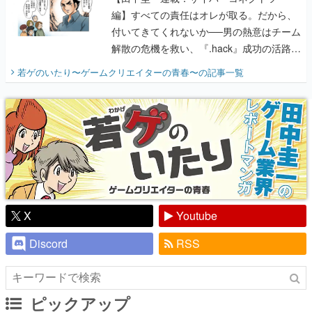
編】すべての責任はオレが取る。だから、
付いてきてくれないか──男の熱意はチーム
解散の危機を救い、『.hack』成功の活路を
開く。業界の快男児・松山 洋に流れる血は
若ゲのいたり〜ゲームクリエイターの青春〜
の記事一覧
『少年ジャンプ』色だった【若ゲのいた
り】
X
Youtube
Discord
RSS
ピックアップ