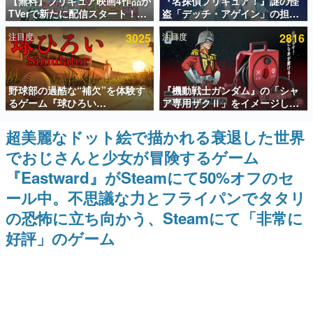
【無料】プリキュア映画4作品が
『名探偵プリキュア！』謎の怪
TVerで新たに配信スタート！な
盗「デッチ・アゲイン」の担当
インタビュー
んと2018年～2024年の映画ほぼ
キャストは天﨑滉平さんと判
注目度
3025
注目度
2816
すべてが見放題に、ぶっちゃけ
明。『Re:ゼロから始める異世
連載・特集一覧
ありえないラインナップ
界生活』オットー役、『ヒプノ
シスマイク』山田三郎役など
殿堂入り記事
野球部の過酷な“補欠”を体験す
『機動戦士ガンダム』の「シャ
SNS拡散数が数千以上！ ページビュー数万以上！ などな
ど。多くの人々に読まれた、電ファミ渾身の“殿堂入り”記
るゲーム『球ひろい
ア専用ザクⅡ」をイメージした
事をまとめました。
Simulator』が「1件」のウィッ
散水ホースリールが予約開始。
シュリストをもとにチェコ語に
本体にはシャアのパーソナルマ
超美麗なドット絵で描かれる衰退した世界
ゲームの企画書
対応しSNSで話題に。『キング
ークやジオン公国軍のエンブレ
名作ゲームクリエイターの方々に製作時のエピソードをお
でおじさんと少女が冒険するゲーム
ダム・カム』開発元やチェコの
ム、型式番号などを配置
聞きし、ヒットする企画（ゲーム）とは何か？を探ってい
プロ野球選手から称賛の声
きます。
『Eastward』がSteamにて50%オフのセ
赫本
ール中。不思議な力とフライパンでタタリ
この物語を解いてはいけない。『赫本』は、〈試験問題〉
の恐怖に立ち向かう、Steamにて「非常に
の形をした短編ホラー小説集です。
好評」のゲーム
新世代に訊く
これからのデジタルゲーム市場を担う若きクリエイター達
の姿を追い、彼らのルーツと情熱を探っていきます。
ゲーム世代の作家たち
ゲームに多大な影響を受けた作家さんに取材し、ゲームが