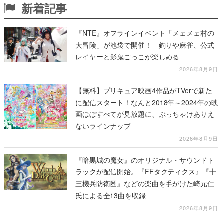
新着記事
『NTE』オフラインイベント「メェメェ村の
大冒険」が池袋で開催！ 釣りや麻雀、公式
レイヤーと影鬼ごっこが楽しめる
2026年8月9日
【無料】プリキュア映画4作品がTVerで新た
に配信スタート！なんと2018年～2024年の映
画ほぼすべてが見放題に、ぶっちゃけありえ
ないラインナップ
2026年8月9日
『暗黒城の魔女』のオリジナル・サウンドト
ラックが配信開始。『FFタクティクス』『十
三機兵防衛圏』などの楽曲を手がけた崎元仁
氏による全13曲を収録
2026年8月9日