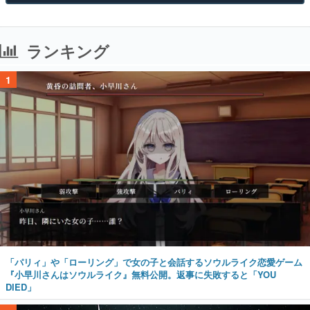
ランキング
1
「パリィ」や「ローリング」で女の子と会話するソウルライク恋愛ゲーム
『小早川さんはソウルライク』無料公開。返事に失敗すると「YOU
DIED」