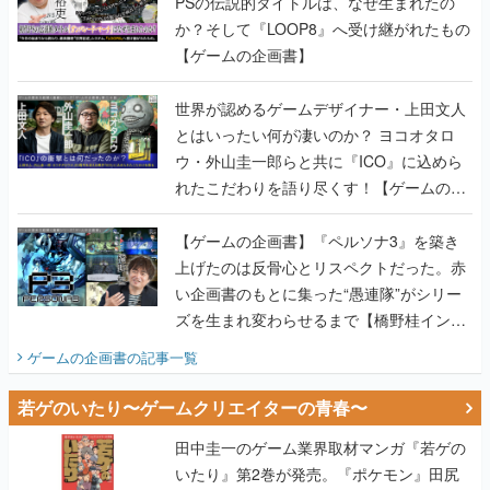
PSの伝説的タイトルは、なぜ生まれたの
か？そして『LOOP8』へ受け継がれたもの
【ゲームの企画書】
世界が認めるゲームデザイナー・上田文人
とはいったい何が凄いのか？ ヨコオタロ
ウ・外山圭一郎らと共に『ICO』に込めら
れたこだわりを語り尽くす！【ゲームの企
画書】
【ゲームの企画書】『ペルソナ3』を築き
上げたのは反骨心とリスペクトだった。赤
い企画書のもとに集った“愚連隊”がシリー
ズを生まれ変わらせるまで【橋野桂インタ
ビュー】
ゲームの企画書
の記事一覧
若ゲのいたり〜ゲームクリエイターの青春〜
田中圭一のゲーム業界取材マンガ『若ゲの
いたり』第2巻が発売。『ポケモン』田尻