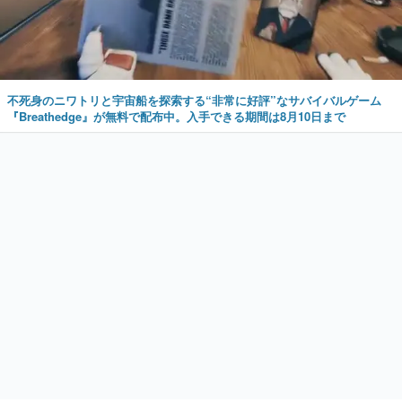
不死身のニワトリと宇宙船を探索する“非常に好評”なサバイバルゲーム
『Breathedge』が無料で配布中。入手できる期間は8月10日まで