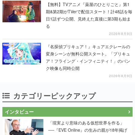
【無料】TVアニメ『薬屋のひとりごと』第1
期&第2期がTVerで配信スタート！計48話を毎
日1話ずつ公開、見終えた直後に第3期も始ま
る
2026年8月9日
『名探偵プリキュア！』キュアエクレールの
変身シーンが無料公開スタート。「プリキュ
ア！フライング・インフィニティ！」のバン
ク映像も同時公開
2026年8月9日
カテゴリーピックアップ
インタビュー
「現実より意味のある仮想世界を作る」
──『EVE Online』の生みの親が18年掲げ