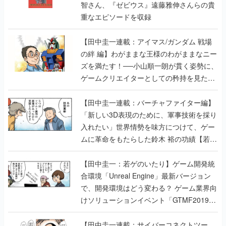
智さん、『ゼビウス』遠藤雅伸さんらの貴
重なエピソードを収録
【田中圭一連載：アイマス/ガンダム 戦場
の絆 編】わがままな王様のわがままなニー
ズを満たす！──小山順一朗が貫く姿勢に、
ゲームクリエイターとしての矜持を見た
【若ゲのいたり最終回】
【田中圭一連載：バーチャファイター編】
「新しい3D表現のために、軍事技術を採り
入れたい」世界情勢を味方につけて、ゲー
ムに革命をもたらした鈴木 裕の功績【若ゲ
のいたり】
【田中圭一：若ゲのいたり】ゲーム開発統
合環境「Unreal Engine」最新バージョン
で、開発環境はどう変わる？ ゲーム業界向
けソリューションイベント「GTMF2019」
に行って、より理解を深めよう【PR】
【田中圭一連載：サイバーコネクトツー