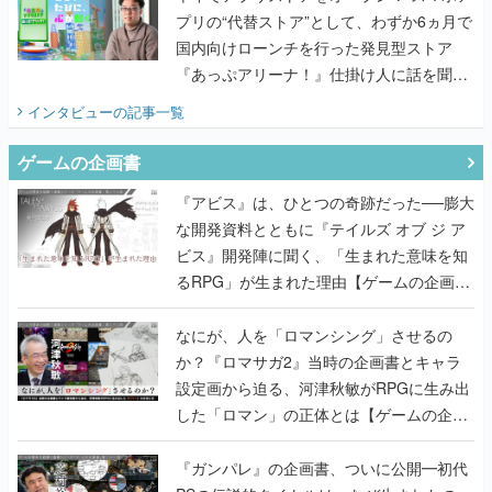
プリの“代替ストア”として、わずか6ヵ月で
国内向けローンチを行った発見型ストア
『あっぷアリーナ！』仕掛け人に話を聞い
てみた
インタビュー
の記事一覧
ゲームの企画書
『アビス』は、ひとつの奇跡だった──膨大
な開発資料とともに『テイルズ オブ ジ ア
ビス』開発陣に聞く、「生まれた意味を知
るRPG」が生まれた理由【ゲームの企画
書】
なにが、人を「ロマンシング」させるの
か？『ロマサガ2』当時の企画書とキャラ
設定画から迫る、河津秋敏がRPGに生み出
した「ロマン」の正体とは【ゲームの企画
書】
『ガンパレ』の企画書、ついに公開━初代