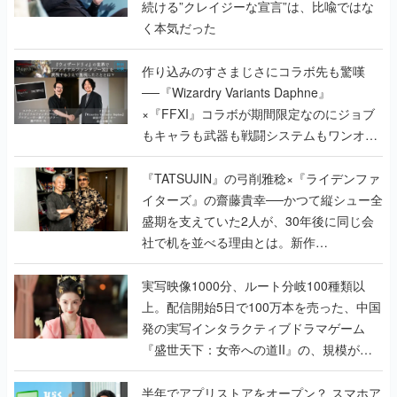
続ける”クレイジーな宣言”は、比喩ではな
く本気だった
作り込みのすさまじさにコラボ先も驚嘆
──『Wizardry Variants Daphne』
×『FFXI』コラボが期間限定なのにジョブ
もキャラも武器も戦闘システムもワンオフ
で作り込まれた理由を両ディレクターに聞
く
『TATSUJIN』の弓削雅稔×『ライデンファ
イターズ』の齋藤貴幸──かつて縦シュー全
盛期を支えていた2人が、30年後に同じ会
社で机を並べる理由とは。新作
『TATSUJIN EXTREME』で初タッグを組
んだレジェンド2人に訊く開発秘話
実写映像1000分、ルート分岐100種類以
上。配信開始5日で100万本を売った、中国
発の実写インタラクティブドラマゲーム
『盛世天下：女帝への道II』の、規模が違
うこだわりをプロデューサーに聞いた
半年でアプリストアをオープン？ スマホア