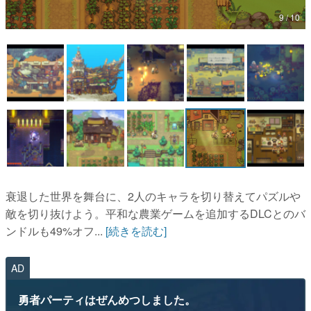
9 / 10
マンガ
女性向け
アプリレビュー
その他
電ファミニコゲーマーとは？
運営：株式会社マレ
衰退した世界を舞台に、2人のキャラを切り替えてパズルや
敵を切り抜けよう。平和な農業ゲームを追加するDLCとのバ
ンドルも49%オフ...
[続きを読む]
AD
勇者パーティはぜんめつしました。