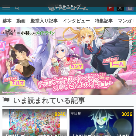
広告をスキップ
赫本
動画
殿堂入り記事
インタビュー
特集記事
マンガ
いま読まれている記事
ピックアップ
注目度
9240
注目度
3036
電ファミのいま読まれている記事ランキング
アプリセール情報