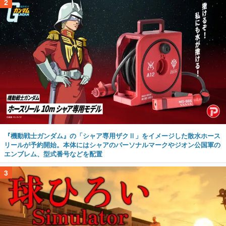
2
『機動戦士ガンダム』の「シャア専用ザクⅡ」をイメージした散水ホース
リールが予約開始。本体にはシャアのパーソナルマークやジオン公国軍の
エンブレム、型式番号などを配置
3