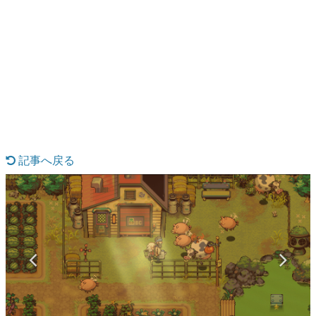
日本のコンテンツ産業やカルチャーに与えた影響を探る企
画です。
日本モバイルゲーム産業史
日本のモバイルゲーム史における主要なトピック・タイト
ルを網羅するほか、開発者へのインタビューや識者による
解説を掲載。約20年の歴史が一望できる決定版！
若ゲのいたり〜ゲームクリエイターの青春〜
『うつヌケ』『ペンと箸』等で知られるマンガ家・田中圭
一先生によるゲーム業界レポートマンガです。
記事へ戻る
なんでゲームは面白い？
ゲーム開発者・hamatsu氏がゲームの魅力を画面や操作の
具体的な形から解き明かしていく、硬派で骨太な評論連載
です。
ゲームが変えた日本語
「経験値」「裏技」「ラスボス」… ゲームにまつわる言葉
の起源や用法の変遷を、コンピューター文化史研究家・タ
イニーP氏が徹底調査。
カテゴリ
特集記事