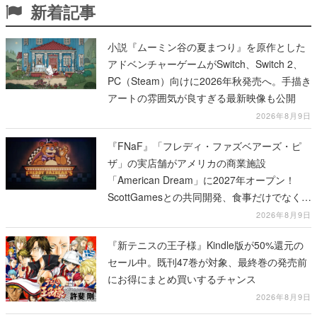
新着記事
小説『ムーミン谷の夏まつり』を原作とした
アドベンチャーゲームがSwitch、Switch 2、
PC（Steam）向けに2026年秋発売へ。手描き
アートの雰囲気が良すぎる最新映像も公開
2026年8月9日
『FNaF』「フレディ・ファズベアーズ・ピ
ザ」の実店舗がアメリカの商業施設
「American Dream」に2027年オープン！
ScottGamesとの共同開発、食事だけでなくス
テージショーや没入型のホラー体験も楽しめ
2026年8月9日
る
『新テニスの王子様』Kindle版が50%還元の
セール中。既刊47巻が対象、最終巻の発売前
にお得にまとめ買いするチャンス
2026年8月9日