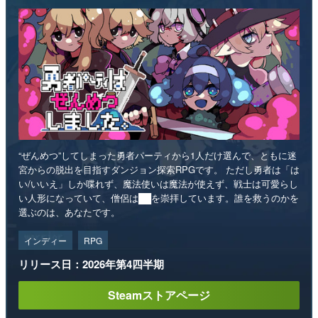
“ぜんめつ”してしまった勇者パーティから1人だけ選んで、ともに迷
宮からの脱出を目指すダンジョン探索RPGです。 ただし勇者は「は
い/いいえ」しか喋れず、魔法使いは魔法が使えず、戦士は可愛らし
い人形になっていて、僧侶は██を崇拝しています。誰を救うのかを
選ぶのは、あなたです。
インディー
RPG
リリース日：2026年第4四半期
Steamストアページ