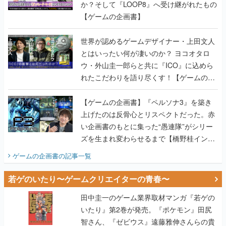
か？そして『LOOP8』へ受け継がれたもの
【ゲームの企画書】
世界が認めるゲームデザイナー・上田文人
とはいったい何が凄いのか？ ヨコオタロ
ウ・外山圭一郎らと共に『ICO』に込めら
れたこだわりを語り尽くす！【ゲームの企
画書】
【ゲームの企画書】『ペルソナ3』を築き
上げたのは反骨心とリスペクトだった。赤
い企画書のもとに集った“愚連隊”がシリー
ズを生まれ変わらせるまで【橋野桂インタ
ビュー】
ゲームの企画書
の記事一覧
若ゲのいたり〜ゲームクリエイターの青春〜
田中圭一のゲーム業界取材マンガ『若ゲの
いたり』第2巻が発売。『ポケモン』田尻
智さん、『ゼビウス』遠藤雅伸さんらの貴