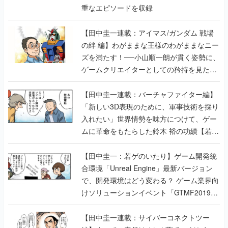
重なエピソードを収録
【田中圭一連載：アイマス/ガンダム 戦場
の絆 編】わがままな王様のわがままなニー
ズを満たす！──小山順一朗が貫く姿勢に、
ゲームクリエイターとしての矜持を見た
【若ゲのいたり最終回】
【田中圭一連載：バーチャファイター編】
「新しい3D表現のために、軍事技術を採り
入れたい」世界情勢を味方につけて、ゲー
ムに革命をもたらした鈴木 裕の功績【若ゲ
のいたり】
【田中圭一：若ゲのいたり】ゲーム開発統
合環境「Unreal Engine」最新バージョン
で、開発環境はどう変わる？ ゲーム業界向
けソリューションイベント「GTMF2019」
に行って、より理解を深めよう【PR】
【田中圭一連載：サイバーコネクトツー