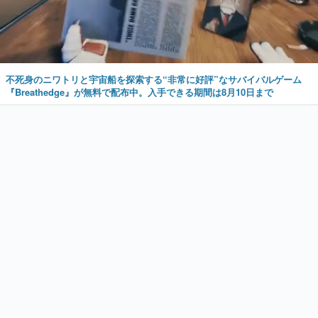
不死身のニワトリと宇宙船を探索する“非常に好評”なサバイバルゲーム
『Breathedge』が無料で配布中。入手できる期間は8月10日まで