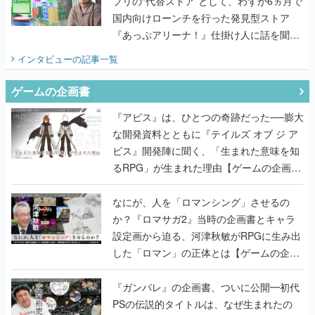
プリの“代替ストア”として、わずか6ヵ月で
国内向けローンチを行った発見型ストア
『あっぷアリーナ！』仕掛け人に話を聞い
てみた
インタビュー
の記事一覧
ゲームの企画書
『アビス』は、ひとつの奇跡だった──膨大
な開発資料とともに『テイルズ オブ ジ ア
ビス』開発陣に聞く、「生まれた意味を知
るRPG」が生まれた理由【ゲームの企画
書】
なにが、人を「ロマンシング」させるの
か？『ロマサガ2』当時の企画書とキャラ
設定画から迫る、河津秋敏がRPGに生み出
した「ロマン」の正体とは【ゲームの企画
書】
『ガンパレ』の企画書、ついに公開━初代
PSの伝説的タイトルは、なぜ生まれたの