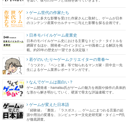
ゲーム世代の作家たち
ゲームに多大な影響を受けた作家さんに取材し、ゲームが日本
のコンテンツ産業やカルチャーに与えた影響を探る企画です。
日本モバイルゲーム産業史
日本のモバイルゲーム史における主要なトピック・タイトルを
網羅するほか、開発者へのインタビューや識者による解説を掲
載。約20年の歴史が一望できる決定版！
若ゲのいたり〜ゲームクリエイターの青春〜
『うつヌケ』『ペンと箸』等で知られるマンガ家・田中圭一先
生によるゲーム業界レポートマンガです。
なんでゲームは面白い？
ゲーム開発者・hamatsu氏がゲームの魅力を画面や操作の具体的
な形から解き明かしていく、硬派で骨太な評論連載です。
ゲームが変えた日本語
「経験値」「裏技」「ラスボス」… ゲームにまつわる言葉の起
源や用法の変遷を、コンピューター文化史研究家・タイニーP氏
が徹底調査。