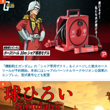
2
『機動戦士ガンダム』の「シャア専用ザクⅡ」をイメージした散水ホース
リールが予約開始。本体にはシャアのパーソナルマークやジオン公国軍の
エンブレム、型式番号などを配置
3