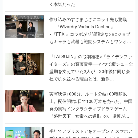
く本気だった
作り込みのすさまじさにコラボ先も驚嘆
──『Wizardry Variants Daphne』
×『FFXI』コラボが期間限定なのにジョブ
もキャラも武器も戦闘システムもワンオフ
で作り込まれた理由を両ディレクターに聞
く
『TATSUJIN』の弓削雅稔×『ライデンファ
イターズ』の齋藤貴幸──かつて縦シュー全
盛期を支えていた2人が、30年後に同じ会
社で机を並べる理由とは。新作
『TATSUJIN EXTREME』で初タッグを組
んだレジェンド2人に訊く開発秘話
実写映像1000分、ルート分岐100種類以
上。配信開始5日で100万本を売った、中国
発の実写インタラクティブドラマゲーム
『盛世天下：女帝への道II』の、規模が違
うこだわりをプロデューサーに聞いた
半年でアプリストアをオープン？ スマホア