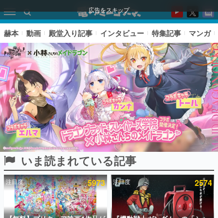
広告をスキップ
赫本
動画
殿堂入り記事
インタビュー
特集記事
マンガ
いま読まれている記事
ピックアップ
注目度
5973
注目度
2574
電ファミのいま読まれている記事ランキング
アプリセール情報