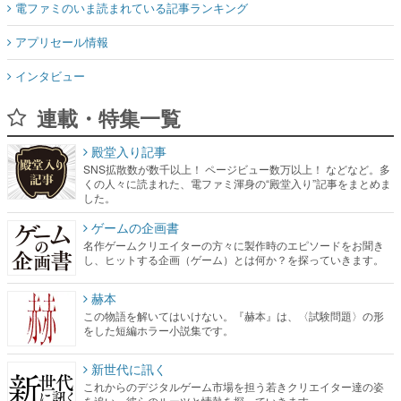
電ファミのいま読まれている記事ランキング
アプリセール情報
インタビュー
連載・特集一覧
殿堂入り記事
SNS拡散数が数千以上！ ページビュー数万以上！ などなど。多
くの人々に読まれた、電ファミ渾身の“殿堂入り”記事をまとめま
した。
ゲームの企画書
名作ゲームクリエイターの方々に製作時のエピソードをお聞き
し、ヒットする企画（ゲーム）とは何か？を探っていきます。
赫本
この物語を解いてはいけない。『赫本』は、〈試験問題〉の形
をした短編ホラー小説集です。
新世代に訊く
これからのデジタルゲーム市場を担う若きクリエイター達の姿
を追い、彼らのルーツと情熱を探っていきます。