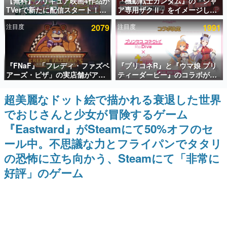
【無料】プリキュア映画4作品が
『機動戦士ガンダム』の「シャ
TVerで新たに配信スタート！な
ア専用ザクⅡ」をイメージした
インタビュー
んと2018年～2024年の映画ほぼ
散水ホースリールが予約開始。
注目度
2079
注目度
1991
すべてが見放題に、ぶっちゃけ
本体にはシャアのパーソナルマ
連載・特集一覧
ありえないラインナップ
ークやジオン公国軍のエンブレ
ム、型式番号などを配置
殿堂入り記事
『FNaF』「フレディ・ファズベ
『プリコネR』と『ウマ娘 プリ
SNS拡散数が数千以上！ ページビュー数万以上！ などな
ど。多くの人々に読まれた、電ファミ渾身の“殿堂入り”記
アーズ・ピザ」の実店舗がアメ
ティーダービー』のコラボが決
事をまとめました。
リカの商業施設「American
定！“最大170連無料”の8.5周年
Dream」に2027年オープン！
キャンペーンなども発表
超美麗なドット絵で描かれる衰退した世界
ゲームの企画書
ScottGamesとの共同開発、食
名作ゲームクリエイターの方々に製作時のエピソードをお
でおじさんと少女が冒険するゲーム
事だけでなくステージショーや
聞きし、ヒットする企画（ゲーム）とは何か？を探ってい
没入型のホラー体験も楽しめる
きます。
『Eastward』がSteamにて50%オフのセ
赫本
ール中。不思議な力とフライパンでタタリ
この物語を解いてはいけない。『赫本』は、〈試験問題〉
の恐怖に立ち向かう、Steamにて「非常に
の形をした短編ホラー小説集です。
好評」のゲーム
新世代に訊く
これからのデジタルゲーム市場を担う若きクリエイター達
の姿を追い、彼らのルーツと情熱を探っていきます。
ゲーム世代の作家たち
ゲームに多大な影響を受けた作家さんに取材し、ゲームが