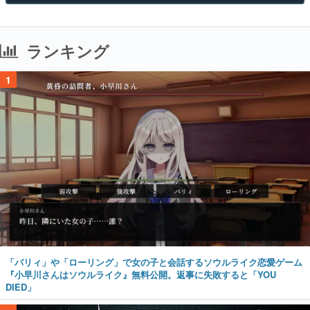
ランキング
1
「パリィ」や「ローリング」で女の子と会話するソウルライク恋愛ゲーム
『小早川さんはソウルライク』無料公開。返事に失敗すると「YOU
DIED」