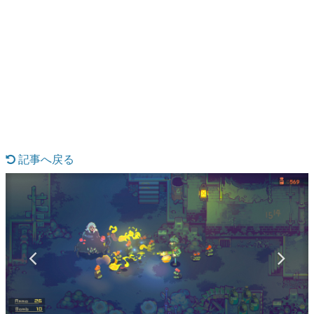
日本のコンテンツ産業やカルチャーに与えた影響を探る企
画です。
日本モバイルゲーム産業史
日本のモバイルゲーム史における主要なトピック・タイト
ルを網羅するほか、開発者へのインタビューや識者による
解説を掲載。約20年の歴史が一望できる決定版！
若ゲのいたり〜ゲームクリエイターの青春〜
『うつヌケ』『ペンと箸』等で知られるマンガ家・田中圭
一先生によるゲーム業界レポートマンガです。
記事へ戻る
なんでゲームは面白い？
ゲーム開発者・hamatsu氏がゲームの魅力を画面や操作の
具体的な形から解き明かしていく、硬派で骨太な評論連載
です。
ゲームが変えた日本語
「経験値」「裏技」「ラスボス」… ゲームにまつわる言葉
の起源や用法の変遷を、コンピューター文化史研究家・タ
イニーP氏が徹底調査。
カテゴリ
特集記事