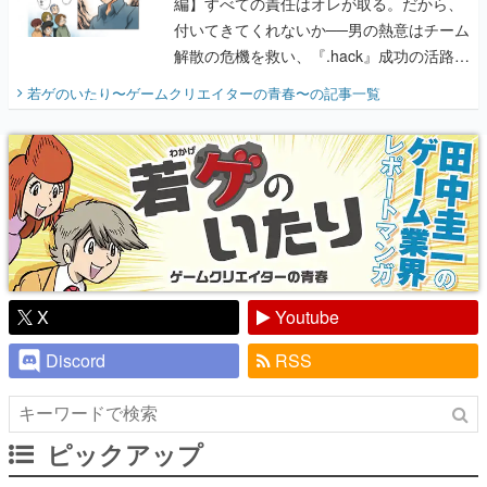
編】すべての責任はオレが取る。だから、
付いてきてくれないか──男の熱意はチーム
解散の危機を救い、『.hack』成功の活路を
開く。業界の快男児・松山 洋に流れる血は
若ゲのいたり〜ゲームクリエイターの青春〜
の記事一覧
『少年ジャンプ』色だった【若ゲのいた
り】
X
Youtube
Discord
RSS
ピックアップ