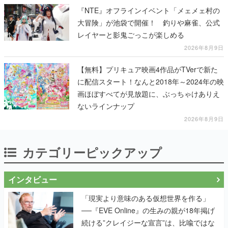
『NTE』オフラインイベント「メェメェ村の
大冒険」が池袋で開催！ 釣りや麻雀、公式
レイヤーと影鬼ごっこが楽しめる
2026年8月9日
【無料】プリキュア映画4作品がTVerで新た
に配信スタート！なんと2018年～2024年の映
画ほぼすべてが見放題に、ぶっちゃけありえ
ないラインナップ
2026年8月9日
カテゴリーピックアップ
インタビュー
「現実より意味のある仮想世界を作る」
──『EVE Online』の生みの親が18年掲げ
続ける”クレイジーな宣言”は、比喩ではな