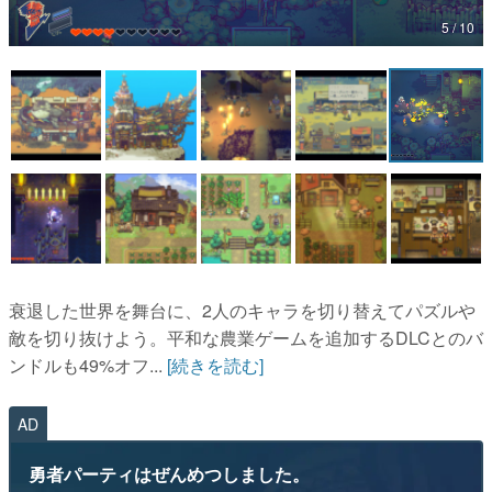
5 / 10
マンガ
女性向け
アプリレビュー
その他
電ファミニコゲーマーとは？
運営：株式会社マレ
衰退した世界を舞台に、2人のキャラを切り替えてパズルや
敵を切り抜けよう。平和な農業ゲームを追加するDLCとのバ
ンドルも49%オフ...
[続きを読む]
AD
勇者パーティはぜんめつしました。