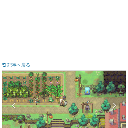
日本のコンテンツ産業やカルチャーに与えた影響を探る企
画です。
日本モバイルゲーム産業史
日本のモバイルゲーム史における主要なトピック・タイト
ルを網羅するほか、開発者へのインタビューや識者による
解説を掲載。約20年の歴史が一望できる決定版！
若ゲのいたり〜ゲームクリエイターの青春〜
『うつヌケ』『ペンと箸』等で知られるマンガ家・田中圭
一先生によるゲーム業界レポートマンガです。
記事へ戻る
なんでゲームは面白い？
ゲーム開発者・hamatsu氏がゲームの魅力を画面や操作の
具体的な形から解き明かしていく、硬派で骨太な評論連載
です。
ゲームが変えた日本語
「経験値」「裏技」「ラスボス」… ゲームにまつわる言葉
の起源や用法の変遷を、コンピューター文化史研究家・タ
イニーP氏が徹底調査。
カテゴリ
特集記事