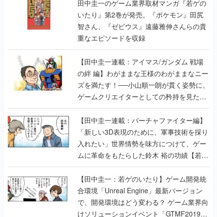
田中圭一のゲーム業界取材マンガ『若ゲの
いたり』第2巻が発売。『ポケモン』田尻
智さん、『ゼビウス』遠藤雅伸さんらの貴
重なエピソードを収録
【田中圭一連載：アイマス/ガンダム 戦場
の絆 編】わがままな王様のわがままなニー
ズを満たす！──小山順一朗が貫く姿勢に、
ゲームクリエイターとしての矜持を見た
【若ゲのいたり最終回】
【田中圭一連載：バーチャファイター編】
「新しい3D表現のために、軍事技術を採り
入れたい」世界情勢を味方につけて、ゲー
ムに革命をもたらした鈴木 裕の功績【若ゲ
のいたり】
【田中圭一：若ゲのいたり】ゲーム開発統
合環境「Unreal Engine」最新バージョン
で、開発環境はどう変わる？ ゲーム業界向
けソリューションイベント「GTMF2019」