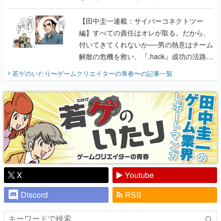
に行って、より理解を深めよう【PR】
【田中圭一連載：サイバーコネクトツー
編】すべての責任はオレが取る。だから、
付いてきてくれないか──男の熱意はチーム
解散の危機を救い、『.hack』成功の活路を
開く。業界の快男児・松山 洋に流れる血は
若ゲのいたり〜ゲームクリエイターの青春〜
の記事一覧
『少年ジャンプ』色だった【若ゲのいた
り】
X
Youtube
Discord
RSS