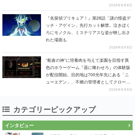
ムを探索しながら脱出を目指す
2026年8月8日
『名探偵プリキュア！』第28話「謎の怪盗デ
ッチ・アゲイン」先行カット解禁。泣きぼく
ろにモノクル、ミステリアスな姿が映し出さ
れた場面も
2026年8月8日
“船倉の神”に培養肉を与えて楽園を目指す異
色のホラーゲーム『器に喰わせろ』の体験版
が配信開始。目的地は700光年先にある「ニ
ューエデン」、不燃の管理者としてクローン
人間を増やし、加工して神に捧げる
2026年8月8日
カテゴリーピックアップ
インタビュー