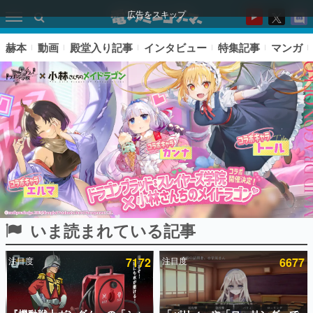
広告をスキップ
赫本
動画
殿堂入り記事
インタビュー
特集記事
マンガ
いま読まれている記事
ピックアップ
注目度
7172
注目度
6677
電ファミのいま読まれている記事ランキング
アプリセール情報