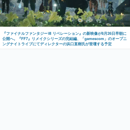
『ファイナルファンタジーⅦ リベレーション』の新映像が8月26日早朝に
公開へ。『FF7』リメイクシリーズの完結編、「gamescom」のオープニ
ングナイトライブにてディレクターの浜口直樹氏が登壇する予定