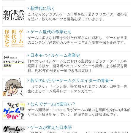
新世代に訊く
これからのデジタルゲーム市場を担う若きクリエイター達の姿
を追い、彼らのルーツと情熱を探っていきます。
ゲーム世代の作家たち
ゲームに多大な影響を受けた作家さんに取材し、ゲームが日本
のコンテンツ産業やカルチャーに与えた影響を探る企画です。
日本モバイルゲーム産業史
日本のモバイルゲーム史における主要なトピック・タイトルを
網羅するほか、開発者へのインタビューや識者による解説を掲
載。約20年の歴史が一望できる決定版！
若ゲのいたり〜ゲームクリエイターの青春〜
『うつヌケ』『ペンと箸』等で知られるマンガ家・田中圭一先
生によるゲーム業界レポートマンガです。
なんでゲームは面白い？
ゲーム開発者・hamatsu氏がゲームの魅力を画面や操作の具体的
な形から解き明かしていく、硬派で骨太な評論連載です。
ゲームが変えた日本語
「経験値」「裏技」「ラスボス」… ゲームにまつわる言葉の起