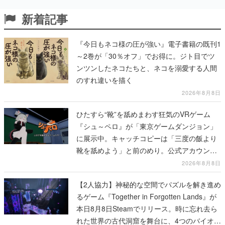
新着記事
『今日もネコ様の圧が強い』電子書籍の既刊1
～2巻が「30％オフ」でお得に。ジト目でツ
ンツンしたネコたちと、ネコを溺愛する人間
のすれ違いを描く
2026年8月8日
ひたすら“靴”を舐めまわす狂気のVRゲーム
『シュ～ペロ』が「東京ゲームダンジョン」
に展示中。キャッチコピーは「三度の飯より
靴を舐めよう」と前のめり。公式アカウント
も開設され、2026年リリースに向けて開発中
2026年8月8日
【2人協力】神秘的な空間でパズルを解き進め
るゲーム『Together in Forgotten Lands』が
本日8月8日Steamでリリース。時に忘れ去ら
れた世界の古代洞窟を舞台に、4つのバイオー