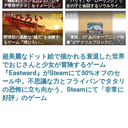
『機動戦士ガンダム』の「シャ
「パリィ」や「ローリング」で
ア専用ザクⅡ」をイメージした
女の子と会話するソウルライク
インタビュー
散水ホースリールが予約開始。
恋愛ゲーム『小早川さんはソウ
注目度
3322
注目度
3190
本体にはシャアのパーソナルマ
ルライク』無料公開。返事に失
連載・特集一覧
ークやジオン公国軍のエンブレ
敗すると「YOU DIED」
ム、型式番号などを配置
殿堂入り記事
野球部の過酷な“補欠”を体験す
「東映」の“あのオープニング映
SNS拡散数が数千以上！ ページビュー数万以上！ などな
ど。多くの人々に読まれた、電ファミ渾身の“殿堂入り”記
るゲーム『球ひろい
像”がアクリルブロックに。「東
事をまとめました。
Simulator』が「1件」のウィッ
映ヒストリカル グッズコレクシ
シュリストをもとにチェコ語に
ョン」が8月下旬より発売
超美麗なドット絵で描かれる衰退した世界
ゲームの企画書
対応しSNSで話題に。『キング
名作ゲームクリエイターの方々に製作時のエピソードをお
でおじさんと少女が冒険するゲーム
ダム・カム』開発元やチェコの
聞きし、ヒットする企画（ゲーム）とは何か？を探ってい
プロ野球選手から称賛の声
きます。
『Eastward』がSteamにて50%オフのセ
赫本
ール中。不思議な力とフライパンでタタリ
この物語を解いてはいけない。『赫本』は、〈試験問題〉
の恐怖に立ち向かう、Steamにて「非常に
の形をした短編ホラー小説集です。
好評」のゲーム
新世代に訊く
これからのデジタルゲーム市場を担う若きクリエイター達
の姿を追い、彼らのルーツと情熱を探っていきます。
ゲーム世代の作家たち
ゲームに多大な影響を受けた作家さんに取材し、ゲームが