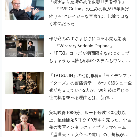
「現実より意味のある仮想世界を作る」
──『EVE Online』の生みの親が18年掲げ
続ける”クレイジーな宣言”は、比喩ではな
く本気だった
作り込みのすさまじさにコラボ先も驚嘆
──『Wizardry Variants Daphne』
×『FFXI』コラボが期間限定なのにジョブ
もキャラも武器も戦闘システムもワンオフ
で作り込まれた理由を両ディレクターに聞
く
『TATSUJIN』の弓削雅稔×『ライデンファ
イターズ』の齋藤貴幸──かつて縦シュー全
盛期を支えていた2人が、30年後に同じ会
社で机を並べる理由とは。新作
『TATSUJIN EXTREME』で初タッグを組
んだレジェンド2人に訊く開発秘話
実写映像1000分、ルート分岐100種類以
上。配信開始5日で100万本を売った、中国
発の実写インタラクティブドラマゲーム
『盛世天下：女帝への道II』の、規模が違