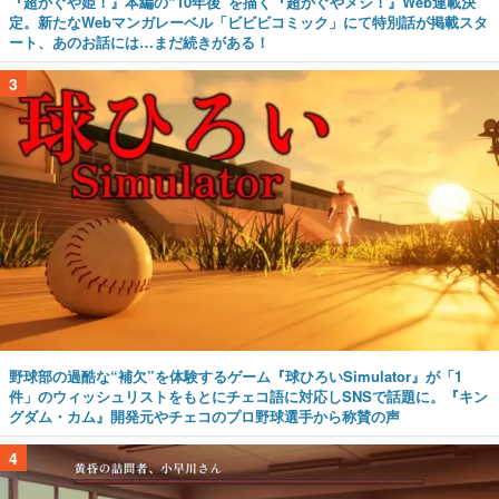
『超かぐや姫！』本編の“10年後”を描く『超かぐやメシ！』Web連載決
定。新たなWebマンガレーベル「ビビビコミック」にて特別話が掲載スタ
ート、あのお話には…まだ続きがある！
3
野球部の過酷な“補欠”を体験するゲーム『球ひろいSimulator』が「1
件」のウィッシュリストをもとにチェコ語に対応しSNSで話題に。『キン
グダム・カム』開発元やチェコのプロ野球選手から称賛の声
4