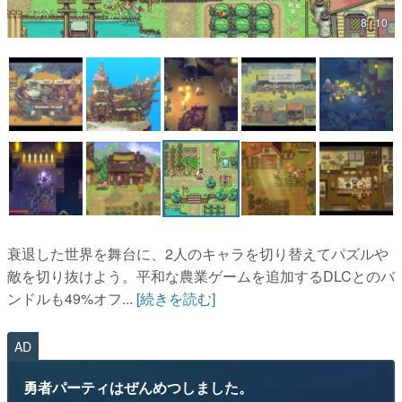
8 / 10
マンガ
女性向け
アプリレビュー
その他
電ファミニコゲーマーとは？
運営：株式会社マレ
衰退した世界を舞台に、2人のキャラを切り替えてパズルや
敵を切り抜けよう。平和な農業ゲームを追加するDLCとのバ
ンドルも49%オフ...
[続きを読む]
AD
勇者パーティはぜんめつしました。