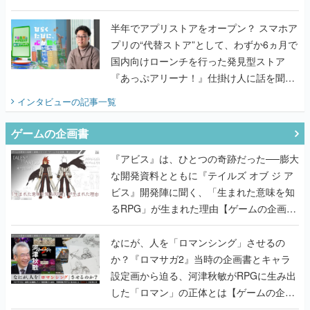
うこだわりをプロデューサーに聞いた
半年でアプリストアをオープン？ スマホア
プリの“代替ストア”として、わずか6ヵ月で
国内向けローンチを行った発見型ストア
『あっぷアリーナ！』仕掛け人に話を聞い
てみた
インタビュー
の記事一覧
ゲームの企画書
『アビス』は、ひとつの奇跡だった──膨大
な開発資料とともに『テイルズ オブ ジ ア
ビス』開発陣に聞く、「生まれた意味を知
るRPG」が生まれた理由【ゲームの企画
書】
なにが、人を「ロマンシング」させるの
か？『ロマサガ2』当時の企画書とキャラ
設定画から迫る、河津秋敏がRPGに生み出
した「ロマン」の正体とは【ゲームの企画
書】