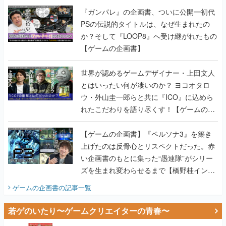
『ガンパレ』の企画書、ついに公開━初代
PSの伝説的タイトルは、なぜ生まれたの
か？そして『LOOP8』へ受け継がれたもの
【ゲームの企画書】
世界が認めるゲームデザイナー・上田文人
とはいったい何が凄いのか？ ヨコオタロ
ウ・外山圭一郎らと共に『ICO』に込めら
れたこだわりを語り尽くす！【ゲームの企
画書】
【ゲームの企画書】『ペルソナ3』を築き
上げたのは反骨心とリスペクトだった。赤
い企画書のもとに集った“愚連隊”がシリー
ズを生まれ変わらせるまで【橋野桂インタ
ビュー】
ゲームの企画書
の記事一覧
若ゲのいたり〜ゲームクリエイターの青春〜