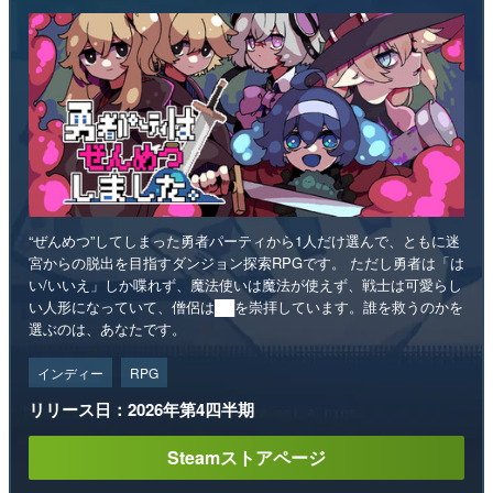
“ぜんめつ”してしまった勇者パーティから1人だけ選んで、ともに迷
宮からの脱出を目指すダンジョン探索RPGです。 ただし勇者は「は
い/いいえ」しか喋れず、魔法使いは魔法が使えず、戦士は可愛らし
い人形になっていて、僧侶は██を崇拝しています。誰を救うのかを
選ぶのは、あなたです。
インディー
RPG
リリース日：2026年第4四半期
Steamストアページ