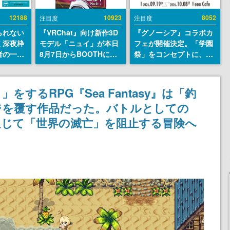
12188
10923
8052
注目度
注目度
られない
『VRChat』向け新作3D
『グノーシア』コラボカ
く深夜枠
モデル「ニュイ」が本日
フェが開催決定。「学園
者の一部
8月7日からBOOTHにて
祭」をコンセプトに、模
違法薬物
発売。瞳に光る星や感情
擬店やセツやSQ、ラキオ
描写も含
豊かな表情が、小悪魔か
たちが学祭バンドを楽し
論を交わ
わいい
む様子を切り取った新グ
するRPG『Sea Fantasy』は「釣
ッズが展開
ジを覆す作品だった。バトルとしての
通じて「世界の滅亡」を阻止する冒険へ