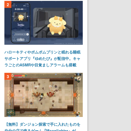
2
ハローキティやポムポムプリンと眠れる睡眠
サポートアプリ『ゆめたび』が配信中。キャ
ラごとのASMRや目覚ましアラームも搭載
3
【無料】ダンジョン探索で手に入れたものを
自分の店で売るゲーム『Moonlighter』が