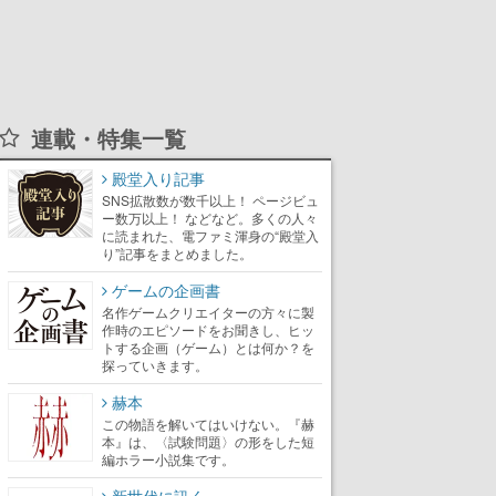
連載・特集一覧
殿堂入り記事
SNS拡散数が数千以上！ ページビュ
ー数万以上！ などなど。多くの人々
に読まれた、電ファミ渾身の“殿堂入
り”記事をまとめました。
ゲームの企画書
名作ゲームクリエイターの方々に製
作時のエピソードをお聞きし、ヒッ
トする企画（ゲーム）とは何か？を
探っていきます。
赫本
この物語を解いてはいけない。『赫
本』は、〈試験問題〉の形をした短
編ホラー小説集です。