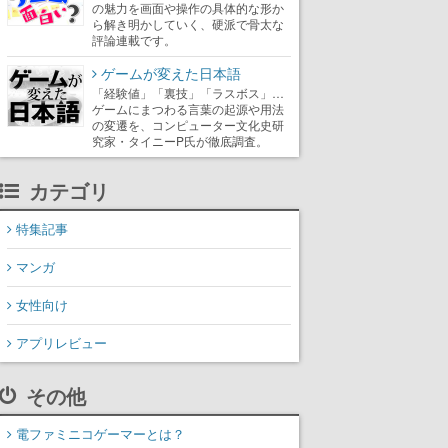
の魅力を画面や操作の具体的な形か
ら解き明かしていく、硬派で骨太な
評論連載です。
ゲームが変えた日本語
「経験値」「裏技」「ラスボス」…
ゲームにまつわる言葉の起源や用法
の変遷を、コンピューター文化史研
究家・タイニーP氏が徹底調査。
カテゴリ
特集記事
マンガ
女性向け
アプリレビュー
その他
電ファミニコゲーマーとは？