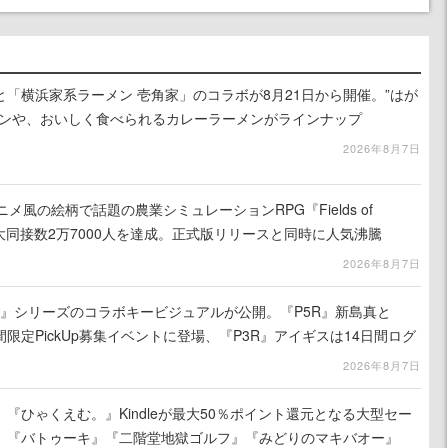
「横浜家系ラーメン 壱角家」のコラボが8月21日から開催。”はが
メンや、おいしく食べられるカレーラーメンがラインナップ
2026年8月7日
メ風の絵柄で話題の農業シミュレーションRPG『Fields of
amの最大同接数2万7000人を達成。正式版リリースと同時に人気沸騰
2026年8月7日
ソナ』シリーズのコラボキービジュアルが公開。『P5R』新島真と
限定PickUp募集イベントに登場、『P3R』アイギスは14日間ログ
イベントのクリアで獲得可能
2026年8月7日
『ひゃくえむ。』Kindleが最大50％ポイント還元となる大型セー
。『バトゥーキ』『二階堂地獄ゴルフ』『みどりのマキバオー』