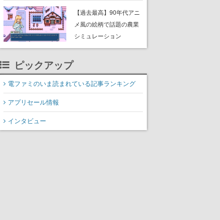
んこつラーメンや、おい
【過去最高】90年代アニ
しく食べられるカレーラ
メ風の絵柄で話題の農業
ーメンがラインナップ
シミュレーション
RPG『Fields of Mistria』
がSteamの最大同接数2万
ピックアップ
7000人を達成。正式版リ
リースと同時に人気沸騰
電ファミのいま読まれている記事ランキング
アプリセール情報
インタビュー