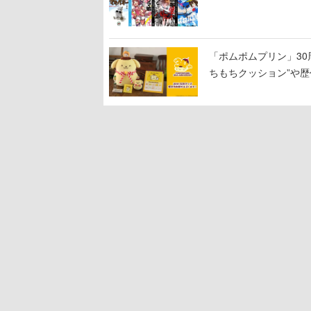
『頭文字Ｄ 超合本版
「ポムポムプリン」3
ちもちクッション”や歴