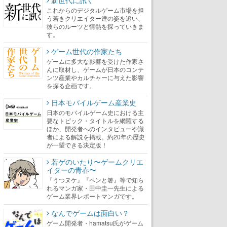
新世代に訊く
これからのデジタルゲーム市場を担
う若きクリエイター達の姿を追い、
彼らのルーツと情熱を探っていきま
す。
ゲーム世代の作家たち
ゲームに多大な影響を受けた作家さ
んに取材し、ゲームが日本のコンテ
ンツ産業やカルチャーに与えた影響
を探る企画です。
日本モバイルゲーム産業史
日本のモバイルゲーム史における主
要なトピック・タイトルを網羅する
ほか、開発者へのインタビューや識
者による解説を掲載。約20年の歴史
が一望できる決定版！
若ゲのいたり〜ゲームクリエ
イターの青春〜
『うつヌケ』『ペンと箸』等で知ら
れるマンガ家・田中圭一先生による
ゲーム業界レポートマンガです。
なんでゲームは面白い？
ゲーム開発者・hamatsu氏がゲーム