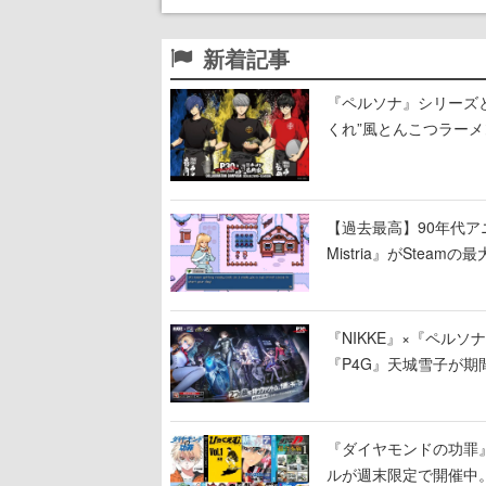
新着記事
『ペルソナ』シリーズと
くれ”風とんこつラー
【過去最高】90年代アニ
Mistria』がSte
『NIKKE』×『ペル
『P4G』天城雪子が期間
インイベント、コラボ
『ダイヤモンドの功罪』
ルが週末限定で開催中