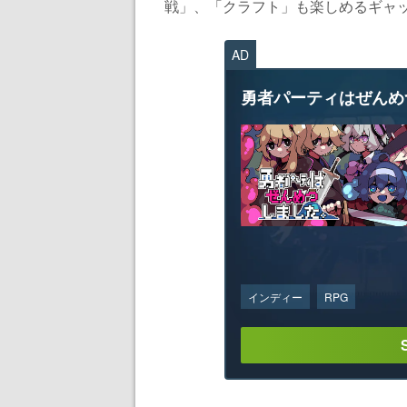
戦」、「クラフト」も楽しめるギャップが面白い
AD
勇者パーティはぜんめ
インディー
RPG