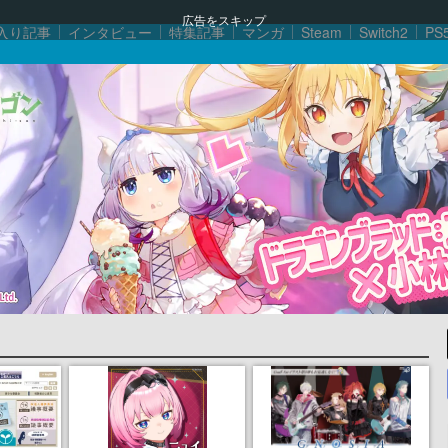
広告をスキップ
入り記事
インタビュー
特集記事
マンガ
Steam
Switch2
PS