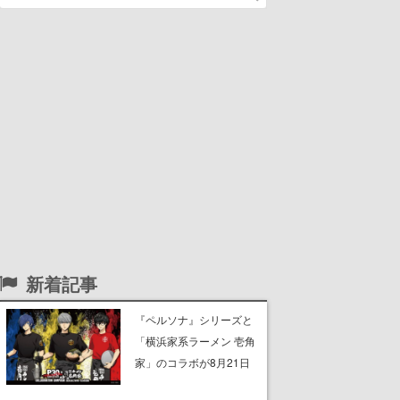
新着記事
『ペルソナ』シリーズと
「横浜家系ラーメン 壱角
家」のコラボが8月21日
から開催。”はがくれ”風と