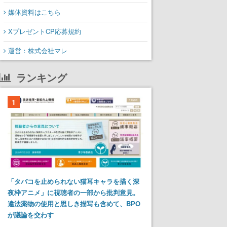
媒体資料はこちら
XプレゼントCP応募規約
運営：株式会社マレ
ランキング
1
「タバコを止められない猫耳キャラを描く深
夜枠アニメ」に視聴者の一部から批判意見。
違法薬物の使用と思しき描写も含めて、BPO
が議論を交わす