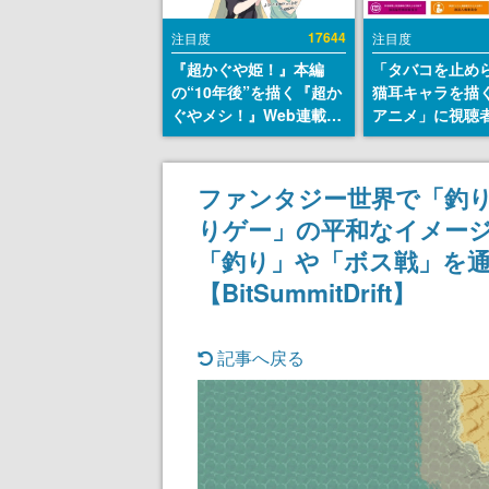
17644
注目度
注目度
『超かぐや姫！』本編
「タバコを止め
の“10年後”を描く『超か
猫耳キャラを描
ぐやメシ！』Web連載決
アニメ」に視聴
定。新たなWebマンガレ
から批判意見。
ーベル「ビビビコミッ
の使用と思しき
ク」にて特別話が掲載ス
めて、BPOが議
ファンタジー世界で「釣り」を
タート、あのお話には…
す
りゲー」の平和なイメー
まだ続きがある！
「釣り」や「ボス戦」を
【BitSummitDrift】
記事へ戻る