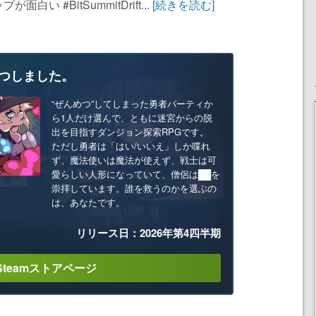
 #BitSummitDrift...
[続きを読む]
つしました。
“ぜんめつ”してしまった勇者パーティか
ら1人だけ選んで、ともに迷宮からの脱
出を目指すダンジョン探索RPGです。
ただし勇者は「はい/いいえ」しか喋れ
ず、魔法使いは魔法が使えず、戦士は可
愛らしい人形になっていて、僧侶は██を
崇拝しています。誰を救うのかを選ぶの
は、あなたです。
リリース日：2026年第4四半期
Steamストアページ