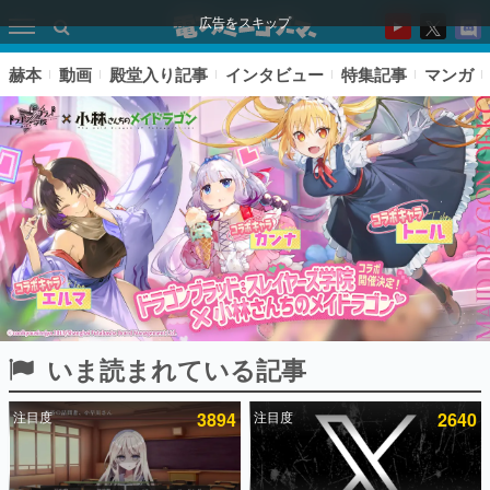
広告をスキップ
赫本
動画
殿堂入り記事
インタビュー
特集記事
マンガ
いま読まれている記事
ピックアップ
注目度
3894
注目度
2640
電ファミのいま読まれている記事ランキング
アプリセール情報