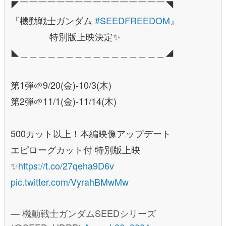
◤￣￣￣￣￣￣￣￣￣￣￣￣￣￣￣￣◥
『機動戦士ガンダム
#SEEDFREEDOM
』
特別版上映決定✨
◣＿＿＿＿＿＿＿＿＿＿＿＿＿＿＿＿◢
第1弾🌱9/20(金)-10/3(木)
第2弾🌱11/1(金)-11/14(木)
500カット以上！本編映像アップデート
エピローグカット付 特別版上映
✨
https://t.co/27qeha9D6v
pic.twitter.com/VyrahBMwMw
— 機動戦士ガンダムSEEDシリーズ