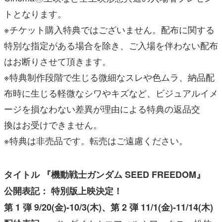
トとなります。
※チケット購入特典ではございません。配布に関する
特別な指定がある場合を除き、ご入場を伴わない配布
はお断りさせて頂きます。
※特典制作段階で生じる微細なスレや色ムラ、納品配
布時に生じる軽微なシワやキズなど、ビジュアルイメ
ージを損なわない差異が理由による特典の返品交
換はお受けできません。
※特典は非売品です。転売はご遠慮ください。
タイトル 『機動戦士ガンダム SEED FREEDOM』
公開表記： 特別版上映決定！
第 1 弾 9/20(金)-10/3(木)、第 2 弾 11/1(金)-11/14(木)