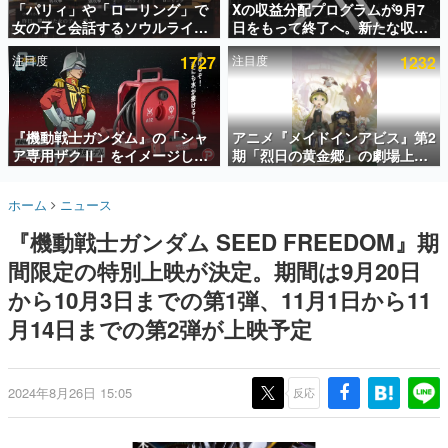
「パリィ」や「ローリング」で
Xの収益分配プログラムが9月7
女の子と会話するソウルライク
日をもって終了へ。新たな収益
インタビュー
恋愛ゲーム『小早川さんはソウ
化制度「Original Content
注目度
1727
注目度
1232
ルライク』無料公開。返事に失
Rewards Program」を発表
連載・特集一覧
敗すると「YOU DIED」
殿堂入り記事
SNS拡散数が数千以上！ ページビュー数万以上！ などな
『機動戦士ガンダム』の「シャ
アニメ『メイドインアビス』第2
ど。多くの人々に読まれた、電ファミ渾身の“殿堂入り”記
ア専用ザクⅡ」をイメージした
期「烈日の黄金郷」の劇場上映
事をまとめました。
散水ホースリールが予約開始。
が決定！レグ役・伊瀬茉莉也さ
本体にはシャアのパーソナルマ
んらが登壇する舞台挨拶も実施
ゲームの企画書
ホーム
ニュース
ークやジオン公国軍のエンブレ
名作ゲームクリエイターの方々に製作時のエピソードをお
聞きし、ヒットする企画（ゲーム）とは何か？を探ってい
ム、型式番号などを配置
『機動戦士ガンダム SEED FREEDOM』期
きます。
間限定の特別上映が決定。期間は9月20日
赫本
この物語を解いてはいけない。『赫本』は、〈試験問題〉
から10月3日までの第1弾、11月1日から11
の形をした短編ホラー小説集です。
月14日までの第2弾が上映予定
新世代に訊く
これからのデジタルゲーム市場を担う若きクリエイター達
の姿を追い、彼らのルーツと情熱を探っていきます。
2024年8月26日 15:05
反応
ゲーム世代の作家たち
ゲームに多大な影響を受けた作家さんに取材し、ゲームが