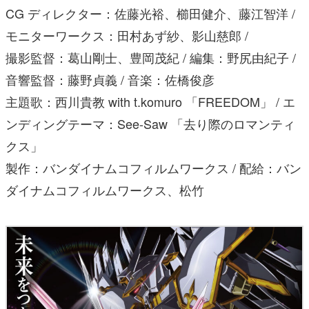
CG ディレクター：佐藤光裕、櫛田健介、藤江智洋 /
モニターワークス：田村あず紗、影山慈郎 /
撮影監督：葛山剛士、豊岡茂紀 / 編集：野尻由紀子 /
音響監督：藤野貞義 / 音楽：佐橋俊彦
主題歌：西川貴教 with t.komuro 「FREEDOM」 / エ
ンディングテーマ：See-Saw 「去り際のロマンティ
クス」
製作：バンダイナムコフィルムワークス / 配給：バン
ダイナムコフィルムワークス、松竹