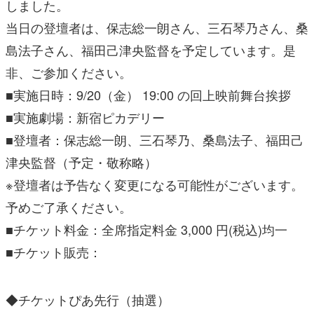
しました。
当日の登壇者は、保志総一朗さん、三石琴乃さん、桑
島法子さん、福田己津央監督を予定しています。是
非、ご参加ください。
■実施日時：9/20（金） 19:00 の回上映前舞台挨拶
■実施劇場：新宿ピカデリー
■登壇者：保志総一朗、三石琴乃、桑島法子、福田己
津央監督（予定・敬称略）
※登壇者は予告なく変更になる可能性がございます。
予めご了承ください。
■チケット料金：全席指定料金 3,000 円(税込)均一
■チケット販売：
◆チケットぴあ先行（抽選）