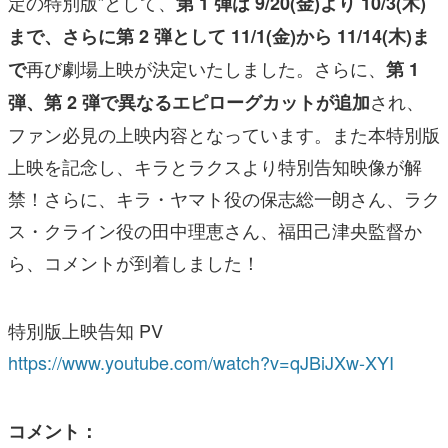
定の特別版”として、
第 1 弾は 9/20(金)より 10/3(木)
まで、さらに第 2 弾として 11/1(金)から 11/14(木)ま
再び劇場上映が決定いたしました。さらに、
で
第 1
され、
弾、第 2 弾で異なるエピローグカットが追加
ファン必見の上映内容となっています。また本特別版
上映を記念し、キラとラクスより特別告知映像が解
禁！さらに、キラ・ヤマト役の保志総一朗さん、ラク
ス・クライン役の田中理恵さん、福田己津央監督か
ら、コメントが到着しました！
特別版上映告知 PV
https://www.youtube.com/watch?v=qJBiJXw-XYI
コメント：