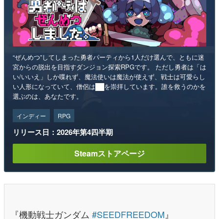
“ぜんめつ”してしまった勇者パーティから1人だけ選んで、ともに迷
宮からの脱出を目指すダンジョン探索RPGです。 ただし勇者は「は
い/いいえ」しか喋れず、魔法使いは魔法が使えず、戦士は可愛らし
い人形になっていて、僧侶は██を崇拝しています。誰を救うのかを
選ぶのは、あなたです。
インディー
RPG
リリース日：2026年第4四半期
Steamストアページ
『機動戦士ガンダム
#SEEDFREEDOM
』