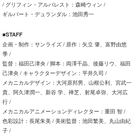
/ グリフィン・アルバレスト：森崎ウィン /
ギルバート・デュランダル：池田秀一
■STAFF
企画・制作：サンライズ / 原作：矢立 肇、富野由悠
季 /
監督：福田己津央 / 脚本：両澤千晶、後藤リウ、福田
己津央 / キャラクターデザイン：平井久司 /
メカニカルデザイン：大河原邦男、山根公利、宮武一
貴、阿久津潤一、新谷 学、禅芝、射尾卓弥、大河広
行 /
メカニカルアニメーションディレクター：重田 智 /
色彩設計：長尾朱美 / 美術監督：池田繁美、丸山由紀
子 /