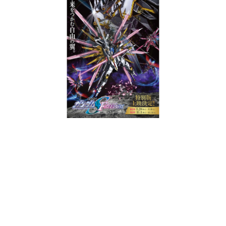
日本のコンテンツ産業やカルチャーに与えた影響を探る企
画です。
日本モバイルゲーム産業史
日本のモバイルゲーム史における主要なトピック・タイト
ルを網羅するほか、開発者へのインタビューや識者による
解説を掲載。約20年の歴史が一望できる決定版！
若ゲのいたり〜ゲームクリエイターの青春〜
『うつヌケ』『ペンと箸』等で知られるマンガ家・田中圭
一先生によるゲーム業界レポートマンガです。
なんでゲームは面白い？
ゲーム開発者・hamatsu氏がゲームの魅力を画面や操作の
具体的な形から解き明かしていく、硬派で骨太な評論連載
です。
ゲームが変えた日本語
「経験値」「裏技」「ラスボス」… ゲームにまつわる言葉
の起源や用法の変遷を、コンピューター文化史研究家・タ
イニーP氏が徹底調査。
カテゴリ
特集記事