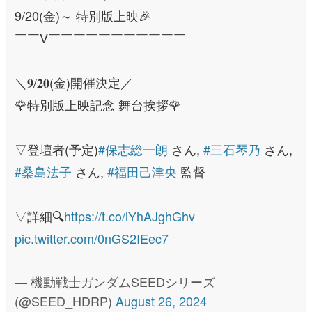
9/20(金)～ 特別版上映🎉
￣￣V￣￣￣￣￣￣￣￣￣￣￣
＼𝟗/𝟐𝟎(金)開催決定／
🌹特別版上映記念 舞台挨拶🌹
▽登壇者(予定)
#保志総一朗
さん,
#三石琴乃
さん,
#桑島法子
さん,
#福田己津央
監督
▽詳細🔍
https://t.co/lYhAJghGhv
pic.twitter.com/0nGS2IEec7
— 機動戦士ガンダムSEEDシリーズ
(@SEED_HDRP)
August 26, 2024