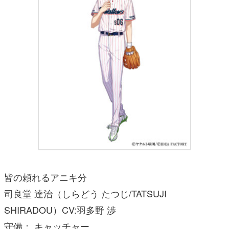
皆の頼れるアニキ分
司良堂 達治（しらどう たつじ/TATSUJI
SHIRADOU）CV:羽多野 渉
守備： キャッチャー