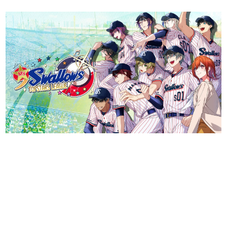
日本のコンテンツ産業やカルチャーに与えた影響を探る企
画です。
日本モバイルゲーム産業史
日本のモバイルゲーム史における主要なトピック・タイト
ルを網羅するほか、開発者へのインタビューや識者による
解説を掲載。約20年の歴史が一望できる決定版！
若ゲのいたり〜ゲームクリエイターの青春〜
『うつヌケ』『ペンと箸』等で知られるマンガ家・田中圭
一先生によるゲーム業界レポートマンガです。
なんでゲームは面白い？
ゲーム開発者・hamatsu氏がゲームの魅力を画面や操作の
具体的な形から解き明かしていく、硬派で骨太な評論連載
です。
ゲームが変えた日本語
「経験値」「裏技」「ラスボス」… ゲームにまつわる言葉
の起源や用法の変遷を、コンピューター文化史研究家・タ
イニーP氏が徹底調査。
カテゴリ
特集記事