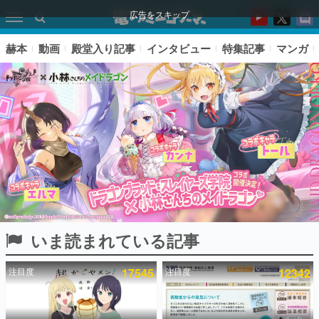
広告をスキップ
赫本
動画
殿堂入り記事
インタビュー
特集記事
マンガ
いま読まれている記事
ピックアップ
注目度
17545
注目度
12342
電ファミのいま読まれている記事ランキング
アプリセール情報