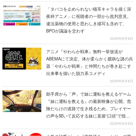
「タバコを止められない猫耳キャラを描く深
夜枠アニメ」に視聴者の一部から批判意見。
違法薬物の使用と思わしき描写も含めて、
BPOが議論を交わす
2026年8月6日
アニメ『やわらか戦車』無料一挙放送が
ABEMAにて決定。体が柔らかく臆病な謎の兵
器「やわらか戦車」と仲間たちが巻き起こす
出来事を描いた脱力系コメディ
2026年8月6日
助手席から「声」で妹に運転を教えるゲーム
『妹に運転を教える』の最新映像が公開。危
険だらけの道路で生き残るため、プレイヤー
の声を聞いて反応する妹に直接“口頭”で指示
を出していく
2026年8月6日