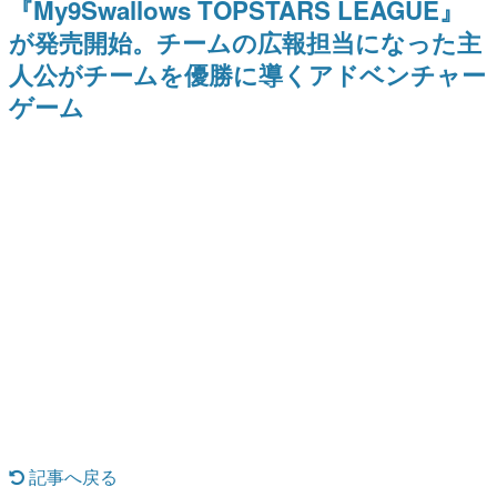
『My9Swallows TOPSTARS LEAGUE』
式リリースを記念したキャンペ
介
日本のコンテンツ産業やカルチャーに与えた影響を探る企
ーン
が発売開始。チームの広報担当になった主
画です。
人公がチームを優勝に導くアドベンチャー
日本モバイルゲーム産業史
日本のモバイルゲーム史における主要なトピック・タイト
ゲーム
ルを網羅するほか、開発者へのインタビューや識者による
解説を掲載。約20年の歴史が一望できる決定版！
若ゲのいたり〜ゲームクリエイターの青春〜
『うつヌケ』『ペンと箸』等で知られるマンガ家・田中圭
一先生によるゲーム業界レポートマンガです。
なんでゲームは面白い？
ゲーム開発者・hamatsu氏がゲームの魅力を画面や操作の
具体的な形から解き明かしていく、硬派で骨太な評論連載
です。
ゲームが変えた日本語
「経験値」「裏技」「ラスボス」… ゲームにまつわる言葉
の起源や用法の変遷を、コンピューター文化史研究家・タ
イニーP氏が徹底調査。
カテゴリ
記事へ戻る
特集記事