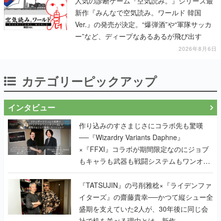
人気の診断ゲーム『空気読み。』シリーズ最
新作『みんなで空気読み。ワールド 韓国
Ver.』の発売が決定。“爆弾酒”や“軍隊サッカ
ー”など、ディープなあるあるが飛び出す
2026年8月6日
カテゴリーピックアップ
インタビュー
作り込みのすさまじさにコラボ先も驚嘆
──『Wizardry Variants Daphne』
×『FFXI』コラボが期間限定なのにジョブ
もキャラも武器も戦闘システムもワンオフ
で作り込まれた理由を両ディレクターに聞
く
『TATSUJIN』の弓削雅稔×『ライデンファ
イターズ』の齋藤貴幸──かつて縦シュー全
盛期を支えていた2人が、30年後に同じ会
社で机を並べる理由とは。新作