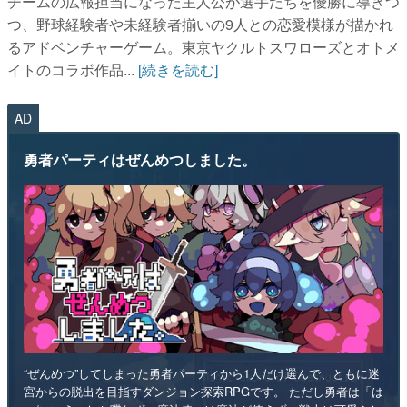
チームの広報担当になった主人公が選手たちを優勝に導きつ
つ、野球経験者や未経験者揃いの9人との恋愛模様が描かれ
るアドベンチャーゲーム。東京ヤクルトスワローズとオトメ
イトのコラボ作品...
[続きを読む]
AD
勇者パーティはぜんめつしました。
“ぜんめつ”してしまった勇者パーティから1人だけ選んで、ともに迷
宮からの脱出を目指すダンジョン探索RPGです。 ただし勇者は「は