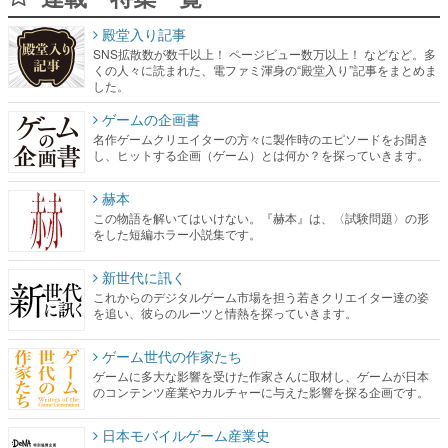
殿堂入り記事
SNS拡散数が数千以上！ ページビュー数万以上！ などなど。多
くの人々に読まれた、電ファミ渾身の“殿堂入り”記事をまとめま
した。
ゲームの企画書
名作ゲームクリエイターの方々に製作時のエピソードをお聞き
し、ヒットする企画（ゲーム）とは何か？を探っていきます。
赫本
この物語を解いてはいけない。『赫本』は、〈試験問題〉の形
をした短編ホラー小説集です。
新世代に訊く
これからのデジタルゲーム市場を担う若きクリエイター達の姿
を追い、彼らのルーツと情熱を探っていきます。
ゲーム世代の作家たち
ゲームに多大な影響を受けた作家さんに取材し、ゲームが日本
のコンテンツ産業やカルチャーに与えた影響を探る企画です。
日本モバイルゲーム産業史