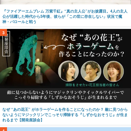
『ファイアーエムブレム 万紫千紅』“真の主人公”がお披露目。4人の主人
公が活躍した時代から5年後、彼らが「この世に存在しない」状況で魔
神・バロールと戦う
3
なぜ “あの花王” がホラーゲームを作ることになったのか？ 敵に見つから
ないようにマジックリンでこっそり掃除する『しずかなおそうじ』が生ま
れるまで【開発座談会】
4