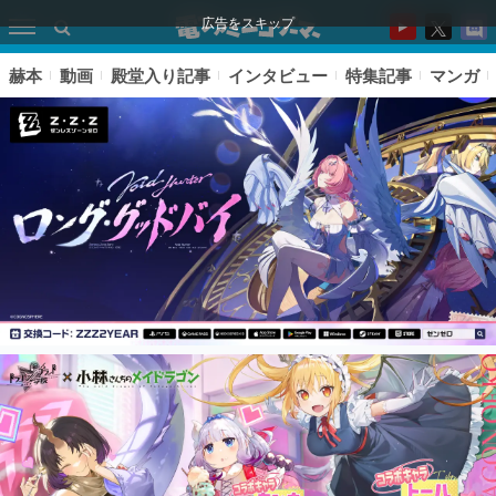
広告をスキップ
赫本
動画
殿堂入り記事
インタビュー
特集記事
マンガ
ピックアップ
電ファミのいま読まれている記事ランキング
アプリセール情報