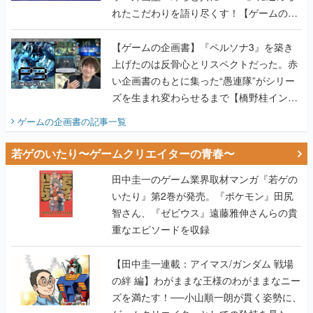
れたこだわりを語り尽くす！【ゲームの企
画書】
【ゲームの企画書】『ペルソナ3』を築き
上げたのは反骨心とリスペクトだった。赤
い企画書のもとに集った“愚連隊”がシリー
ズを生まれ変わらせるまで【橋野桂インタ
ビュー】
ゲームの企画書
の記事一覧
若ゲのいたり〜ゲームクリエイターの青春〜
田中圭一のゲーム業界取材マンガ『若ゲの
いたり』第2巻が発売。『ポケモン』田尻
智さん、『ゼビウス』遠藤雅伸さんらの貴
重なエピソードを収録
【田中圭一連載：アイマス/ガンダム 戦場
の絆 編】わがままな王様のわがままなニー
ズを満たす！──小山順一朗が貫く姿勢に、