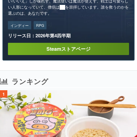
い/いいえ」しか喋れず、魔法使いは魔法が使えず、戦士は可愛らし
い人形になっていて、僧侶は██を崇拝しています。誰を救うのかを
選ぶのは、あなたです。
インディー
RPG
リリース日：2026年第4四半期
Steamストアページ
ランキング
1