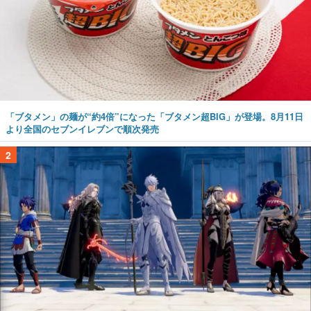
「ブタメン」の麺が“約4倍”になった「ブタメン超BIG」が登場。8月11日
より全国のセブンイレブンで順次発売
2