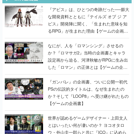
『アビス』は、ひとつの奇跡だった──膨大
な開発資料とともに『テイルズ オブ ジ ア
ビス』開発陣に聞く、「生まれた意味を知
るRPG」が生まれた理由【ゲームの企画
書】
なにが、人を「ロマンシング」させるの
か？『ロマサガ2』当時の企画書とキャラ
設定画から迫る、河津秋敏がRPGに生み出
した「ロマン」の正体とは【ゲームの企画
書】
『ガンパレ』の企画書、ついに公開━初代
PSの伝説的タイトルは、なぜ生まれたの
か？そして『LOOP8』へ受け継がれたもの
【ゲームの企画書】
世界が認めるゲームデザイナー・上田文人
とはいったい何が凄いのか？ ヨコオタロ
ウ・外山圭一郎らと共に『ICO』に込めら