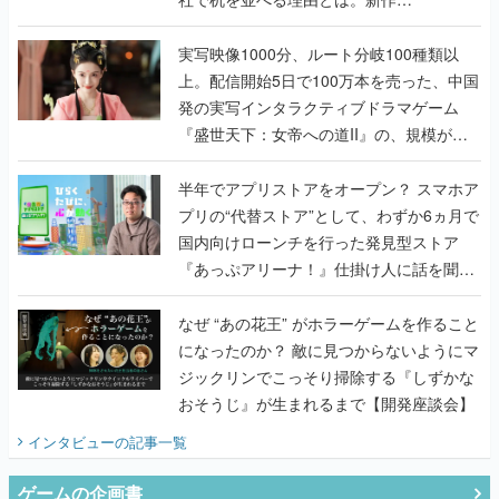
『TATSUJIN EXTREME』で初タッグを組
んだレジェンド2人に訊く開発秘話
実写映像1000分、ルート分岐100種類以
上。配信開始5日で100万本を売った、中国
発の実写インタラクティブドラマゲーム
『盛世天下：女帝への道II』の、規模が違
うこだわりをプロデューサーに聞いた
半年でアプリストアをオープン？ スマホア
プリの“代替ストア”として、わずか6ヵ月で
国内向けローンチを行った発見型ストア
『あっぷアリーナ！』仕掛け人に話を聞い
てみた
なぜ “あの花王” がホラーゲームを作ること
になったのか？ 敵に見つからないようにマ
ジックリンでこっそり掃除する『しずかな
おそうじ』が生まれるまで【開発座談会】
インタビュー
の記事一覧
ゲームの企画書