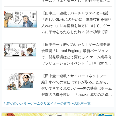
ゲームクリエイターとしての矜持を見た
【若ゲのいたり最終回】
【田中圭一連載：バーチャファイター編】
「新しい3D表現のために、軍事技術を採り
入れたい」世界情勢を味方につけて、ゲー
ムに革命をもたらした鈴木 裕の功績【若ゲ
のいたり】
【田中圭一：若ゲのいたり】ゲーム開発統
合環境「Unreal Engine」最新バージョン
で、開発環境はどう変わる？ ゲーム業界向
けソリューションイベント「GTMF2019」
に行って、より理解を深めよう【PR】
【田中圭一連載：サイバーコネクトツー
編】すべての責任はオレが取る。だから、
付いてきてくれないか──男の熱意はチーム
解散の危機を救い、『.hack』成功の活路を
開く。業界の快男児・松山 洋に流れる血は
若ゲのいたり〜ゲームクリエイターの青春〜
の記事一覧
『少年ジャンプ』色だった【若ゲのいた
り】