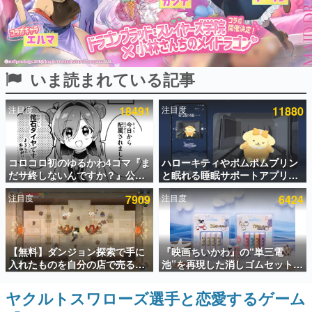
インタビュー
連載・特集一覧
いま読まれている記事
殿堂入り記事
SNS拡散数が数千以上！ ページビュー数万以上！ などな
ど。多くの人々に読まれた、電ファミ渾身の“殿堂入り”記
注目度
18491
注目度
11880
事をまとめました。
ゲームの企画書
名作ゲームクリエイターの方々に製作時のエピソードをお
聞きし、ヒットする企画（ゲーム）とは何か？を探ってい
コロコロ初のゆるかわ4コマ『ま
ハローキティやポムポムプリン
きます。
だサ終しないんですか？』公開
と眠れる睡眠サポートアプリ
スタート。主人公は新入社員の
『ゆめたび』が配信中。キャラ
赫本
注目度
7909
注目度
6424
侘石ダイヤ、ゲーム会社を舞台
ごとのASMRや目覚ましアラー
この物語を解いてはいけない。『赫本』は、〈試験問題〉
にトラブルへ対応する社員たち
ムも搭載
の形をした短編ホラー小説集です。
を描く
新世代に訊く
【無料】ダンジョン探索で手に
『映画ちいかわ』の“単三電
これからのデジタルゲーム市場を担う若きクリエイター達
入れたものを自分の店で売るゲ
池”を再現した消しゴムセットが
の姿を追い、彼らのルーツと情熱を探っていきます。
ーム『Moonlighter』がSteam
8月7日より発売決定。公式は
にて無料配布中！続編
「在ったものを 消しながら いつ
ヤクルトスワローズ選手と恋愛するゲーム
ゲーム世代の作家たち
『Moonlighter 2』の9月2日正
かなくなる 永遠のいのち」と紹
ゲームに多大な影響を受けた作家さんに取材し、ゲームが