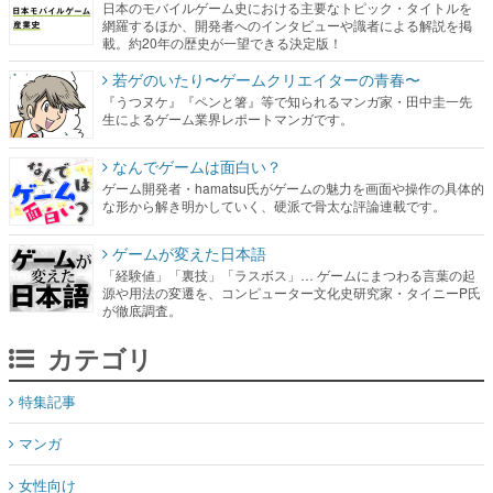
日本のモバイルゲーム史における主要なトピック・タイトルを
網羅するほか、開発者へのインタビューや識者による解説を掲
載。約20年の歴史が一望できる決定版！
若ゲのいたり〜ゲームクリエイターの青春〜
『うつヌケ』『ペンと箸』等で知られるマンガ家・田中圭一先
生によるゲーム業界レポートマンガです。
なんでゲームは面白い？
ゲーム開発者・hamatsu氏がゲームの魅力を画面や操作の具体的
な形から解き明かしていく、硬派で骨太な評論連載です。
ゲームが変えた日本語
「経験値」「裏技」「ラスボス」… ゲームにまつわる言葉の起
源や用法の変遷を、コンピューター文化史研究家・タイニーP氏
が徹底調査。
カテゴリ
特集記事
マンガ
女性向け