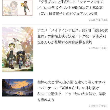
『グラブル』とTVアニメ『シャーマンキン
グ』のコラボイベントが開催決定！麻倉葉
（CV：日笠陽子）のビジュアルも公開
2026年8月8日
アニメ『メイドインアビス』第2期「烈日の黄
金郷」の劇場上映が決定！レグ役・伊瀬茉莉
也さんらが登壇する舞台挨拶も実施
2026年8月8日
相棒の犬と“夢の山小屋”を建てて暮らすサバ
イバルゲーム『Wild n Chill』の体験版が
Steamで配信中。ドット絵の大自然で、喧騒
を忘れよう
2026年8月8日