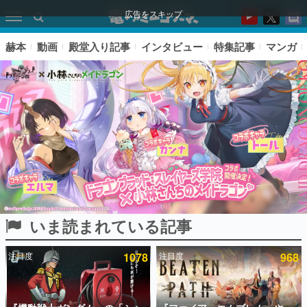
広告をスキップ
赫本
動画
殿堂入り記事
インタビュー
特集記事
マンガ
いま読まれている記事
ピックアップ
注目度
1078
注目度
968
電ファミのいま読まれている記事ランキング
アプリセール情報