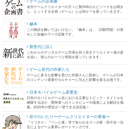
ゲームの企画書
名作ゲームクリエイターの方々に製作時のエピソードをお聞き
し、ヒットする企画（ゲーム）とは何か？を探っていきます。
赫本
この物語を解いてはいけない。『赫本』は、〈試験問題〉の形
をした短編ホラー小説集です。
新世代に訊く
これからのデジタルゲーム市場を担う若きクリエイター達の姿
を追い、彼らのルーツと情熱を探っていきます。
ゲーム世代の作家たち
ゲームに多大な影響を受けた作家さんに取材し、ゲームが日本
のコンテンツ産業やカルチャーに与えた影響を探る企画です。
日本モバイルゲーム産業史
日本のモバイルゲーム史における主要なトピック・タイトルを
網羅するほか、開発者へのインタビューや識者による解説を掲
載。約20年の歴史が一望できる決定版！
若ゲのいたり〜ゲームクリエイターの青春〜
『うつヌケ』『ペンと箸』等で知られるマンガ家・田中圭一先
生によるゲーム業界レポートマンガです。