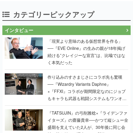
カテゴリーピックアップ
インタビュー
「現実より意味のある仮想世界を作る」
──『EVE Online』の生みの親が18年掲げ
続ける”クレイジーな宣言”は、比喩ではな
く本気だった
作り込みのすさまじさにコラボ先も驚嘆
──『Wizardry Variants Daphne』
×『FFXI』コラボが期間限定なのにジョブ
もキャラも武器も戦闘システムもワンオフ
で作り込まれた理由を両ディレクターに聞
く
『TATSUJIN』の弓削雅稔×『ライデンファ
イターズ』の齋藤貴幸──かつて縦シュー全
盛期を支えていた2人が、30年後に同じ会