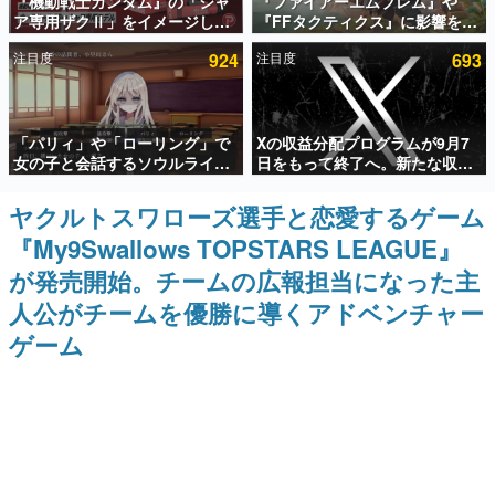
『機動戦士ガンダム』の「シャ
『ファイアーエムブレム』や
ア専用ザクⅡ」をイメージした
『FFタクティクス』に影響を受
インタビュー
散水ホースリールが予約開始。
けた新作戦略RPG『Beaten
注目度
924
注目度
693
本体にはシャアのパーソナルマ
Path』2027年に発売へ。
連載・特集一覧
ークやジオン公国軍のエンブレ
PC（Steam）、PS5、Xbox、
ム、型式番号などを配置
Switch向けにリリース予定
殿堂入り記事
「パリィ」や「ローリング」で
Xの収益分配プログラムが9月7
SNS拡散数が数千以上！ ページビュー数万以上！ などな
ど。多くの人々に読まれた、電ファミ渾身の“殿堂入り”記
女の子と会話するソウルライク
日をもって終了へ。新たな収益
事をまとめました。
恋愛ゲーム『小早川さんはソウ
化制度「Original Content
ルライク』無料公開。返事に失
Rewards Program」を発表
ヤクルトスワローズ選手と恋愛するゲーム
ゲームの企画書
敗すると「YOU DIED」
名作ゲームクリエイターの方々に製作時のエピソードをお
『My9Swallows TOPSTARS LEAGUE』
聞きし、ヒットする企画（ゲーム）とは何か？を探ってい
きます。
が発売開始。チームの広報担当になった主
赫本
人公がチームを優勝に導くアドベンチャー
この物語を解いてはいけない。『赫本』は、〈試験問題〉
ゲーム
の形をした短編ホラー小説集です。
新世代に訊く
これからのデジタルゲーム市場を担う若きクリエイター達
の姿を追い、彼らのルーツと情熱を探っていきます。
ゲーム世代の作家たち
ゲームに多大な影響を受けた作家さんに取材し、ゲームが