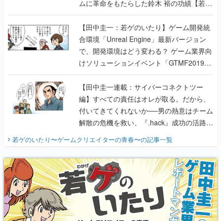
ムに革命をもたらした鈴木 裕の功績【若ゲ
のいたり】
【田中圭一：若ゲのいたり】ゲーム開発統
合環境「Unreal Engine」最新バージョン
で、開発環境はどう変わる？ ゲーム業界向
けソリューションイベント「GTMF2019」
に行って、より理解を深めよう【PR】
【田中圭一連載：サイバーコネクトツー
編】すべての責任はオレが取る。だから、
付いてきてくれないか──男の熱意はチーム
解散の危機を救い、『.hack』成功の活路を
開く。業界の快男児・松山 洋に流れる血は
若ゲのいたり〜ゲームクリエイターの青春〜
の記事一覧
『少年ジャンプ』色だった【若ゲのいた
り】