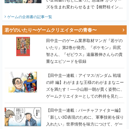
ズを生まれ変わらせるまで【橋野桂インタ
ビュー】
ゲームの企画書
の記事一覧
若ゲのいたり〜ゲームクリエイターの青春〜
田中圭一のゲーム業界取材マンガ『若ゲの
いたり』第2巻が発売。『ポケモン』田尻
智さん、『ゼビウス』遠藤雅伸さんらの貴
重なエピソードを収録
【田中圭一連載：アイマス/ガンダム 戦場
の絆 編】わがままな王様のわがままなニー
ズを満たす！──小山順一朗が貫く姿勢に、
ゲームクリエイターとしての矜持を見た
【若ゲのいたり最終回】
【田中圭一連載：バーチャファイター編】
「新しい3D表現のために、軍事技術を採り
入れたい」世界情勢を味方につけて、ゲー