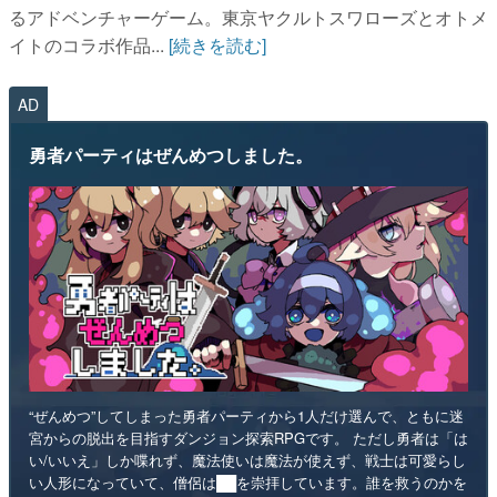
るアドベンチャーゲーム。東京ヤクルトスワローズとオトメ
イトのコラボ作品...
[続きを読む]
AD
勇者パーティはぜんめつしました。
“ぜんめつ”してしまった勇者パーティから1人だけ選んで、ともに迷
宮からの脱出を目指すダンジョン探索RPGです。 ただし勇者は「は
い/いいえ」しか喋れず、魔法使いは魔法が使えず、戦士は可愛らし
い人形になっていて、僧侶は██を崇拝しています。誰を救うのかを