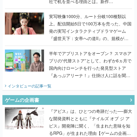
社で机を並べる理由とは。新作
『TATSUJIN EXTREME』で初タッグを組
んだレジェンド2人に訊く開発秘話
実写映像1000分、ルート分岐100種類以
上。配信開始5日で100万本を売った、中国
発の実写インタラクティブドラマゲーム
『盛世天下：女帝への道II』の、規模が違
うこだわりをプロデューサーに聞いた
半年でアプリストアをオープン？ スマホア
プリの“代替ストア”として、わずか6ヵ月で
国内向けローンチを行った発見型ストア
『あっぷアリーナ！』仕掛け人に話を聞い
てみた
インタビュー
の記事一覧
ゲームの企画書
『アビス』は、ひとつの奇跡だった──膨大
な開発資料とともに『テイルズ オブ ジ ア
ビス』開発陣に聞く、「生まれた意味を知
るRPG」が生まれた理由【ゲームの企画