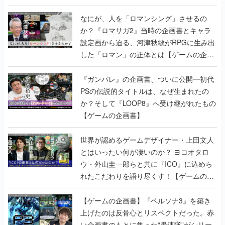
書】
なにが、人を「ロマンシング」させるの
か？『ロマサガ2』当時の企画書とキャラ
設定画から迫る、河津秋敏がRPGに生み出
した「ロマン」の正体とは【ゲームの企画
書】
『ガンパレ』の企画書、ついに公開━初代
PSの伝説的タイトルは、なぜ生まれたの
か？そして『LOOP8』へ受け継がれたもの
【ゲームの企画書】
世界が認めるゲームデザイナー・上田文人
とはいったい何が凄いのか？ ヨコオタロ
ウ・外山圭一郎らと共に『ICO』に込めら
れたこだわりを語り尽くす！【ゲームの企
画書】
【ゲームの企画書】『ペルソナ3』を築き
上げたのは反骨心とリスペクトだった。赤
い企画書のもとに集った“愚連隊”がシリー