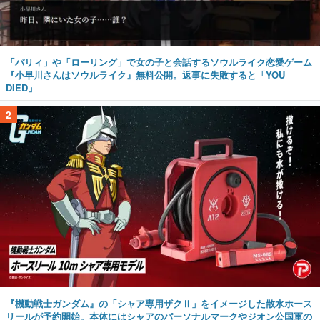
「パリィ」や「ローリング」で女の子と会話するソウルライク恋愛ゲーム
『小早川さんはソウルライク』無料公開。返事に失敗すると「YOU
DIED」
2
『機動戦士ガンダム』の「シャア専用ザクⅡ」をイメージした散水ホース
リールが予約開始。本体にはシャアのパーソナルマークやジオン公国軍の