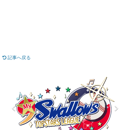
日本のコンテンツ産業やカルチャーに与えた影響を探る企
画です。
日本モバイルゲーム産業史
日本のモバイルゲーム史における主要なトピック・タイト
ルを網羅するほか、開発者へのインタビューや識者による
解説を掲載。約20年の歴史が一望できる決定版！
若ゲのいたり〜ゲームクリエイターの青春〜
『うつヌケ』『ペンと箸』等で知られるマンガ家・田中圭
一先生によるゲーム業界レポートマンガです。
記事へ戻る
なんでゲームは面白い？
ゲーム開発者・hamatsu氏がゲームの魅力を画面や操作の
具体的な形から解き明かしていく、硬派で骨太な評論連載
です。
ゲームが変えた日本語
「経験値」「裏技」「ラスボス」… ゲームにまつわる言葉
の起源や用法の変遷を、コンピューター文化史研究家・タ
イニーP氏が徹底調査。
カテゴリ
特集記事