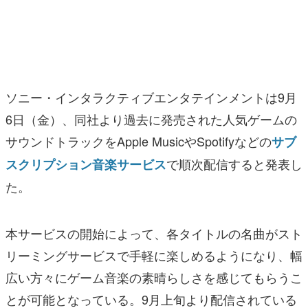
マンガ
女性向け
アプリレビュー
ソニー・インタラクティブエンタテインメントは9月
その他
6日（金）、同社より過去に発売された人気ゲームの
サウンドトラックをApple MusicやSpotifyなどの
サブ
電ファミニコゲーマーとは？
で順次配信すると発表し
スクリプション音楽サービス
運営：株式会社マレ
た。
本サービスの開始によって、各タイトルの名曲がスト
リーミングサービスで手軽に楽しめるようになり、幅
広い方々にゲーム音楽の素晴らしさを感じてもらうこ
とが可能となっている。9月上旬より配信されている