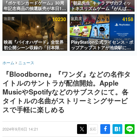
『ポケモンカードゲーム』30周
“朝凪先生”キャラデザのフィッ
年記念商品の抽選販売が本日12
トネスリズムゲーム『がんば
インタビュー
時より開始。拡張パック「30th
れ！チアリズム』Steamストア
注目度
10230
注目度
4158
CELEBRATION」のボックス
ページが公開。キャラクターの
連載・特集一覧
に、「プレミアムデッキセット
CVは陽向葵ゅかさん
エーフィ・ブラッキー」
殿堂入り記事
「FUTURISTIC BOX」の計3商
SNS拡散数が数千以上！ ページビュー数万以上！ などな
品
映画『バイオハザード』全世界
PlayStation公式ライセンス・ポ
ど。多くの人々に読まれた、電ファミ渾身の“殿堂入り”記
初公開シーン収録の「日本限
ップアップストアが池袋駅にて
事をまとめました。
定」予告映像が解禁。バイオの
期間限定で開催。夏のアパレル
日（8月10日）にあわせて、
や『ブラッドボーン』の新作ア
ゲームの企画書
ホーム
ニュース
「ラクーンシティ総合病院」へ
イテムが登場
名作ゲームクリエイターの方々に製作時のエピソードをお
聞きし、ヒットする企画（ゲーム）とは何か？を探ってい
行く配達人の姿が披露
『Bloodborne』『ワンダ』などの名作タ
きます。
イトルのサントラが配信開始。Apple
赫本
この物語を解いてはいけない。『赫本』は、〈試験問題〉
MusicやSpotifyなどのサブスクにて。各
の形をした短編ホラー小説集です。
タイトルの名曲がストリーミングサービ
スで手軽に楽しめる
新世代に訊く
これからのデジタルゲーム市場を担う若きクリエイター達
の姿を追い、彼らのルーツと情熱を探っていきます。
2024年9月6日 14:21
反応
ゲーム世代の作家たち
ゲームに多大な影響を受けた作家さんに取材し、ゲームが