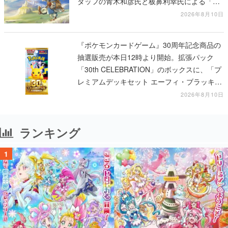
タッフの青木和彦氏と板鼻利幸氏による「ビ
ビ」の前日譚
2026年8月10日
『ポケモンカードゲーム』30周年記念商品の
抽選販売が本日12時より開始。拡張パック
「30th CELEBRATION」のボックスに、「プ
レミアムデッキセット エーフィ・ブラッキ
ー」「FUTURISTIC BOX」の計3商品
2026年8月10日
ランキング
1