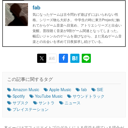
fab
気になったゲームは古今問わず遊ばずにはいられない性
格。シリーズ物も大好き。 中学生の時に東方Projectに触
れてからゲーム音楽へ目覚め、アトリエシリーズと出会い
覚醒。普段聴く音楽が9割ゲーム関連となってしまった。
幅広いジャンルのゲームを遊びながら、まだ見ぬゲーム音
楽との出会いを求めて日夜探求し続けている。
反応
この記事に関するタグ
Amazon Music
Apple Music
fab
SIE
Spotify
YouTube Music
サウンドトラック
サブスク
サントラ
ニュース
プレイステーション
本ページはアフィリエイトプログラムによる収益を得ている場合が