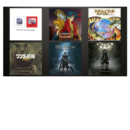
日本のコンテンツ産業やカルチャーに与えた影響を探る企
画です。
日本モバイルゲーム産業史
日本のモバイルゲーム史における主要なトピック・タイト
ルを網羅するほか、開発者へのインタビューや識者による
解説を掲載。約20年の歴史が一望できる決定版！
若ゲのいたり〜ゲームクリエイターの青春〜
『うつヌケ』『ペンと箸』等で知られるマンガ家・田中圭
一先生によるゲーム業界レポートマンガです。
なんでゲームは面白い？
ゲーム開発者・hamatsu氏がゲームの魅力を画面や操作の
具体的な形から解き明かしていく、硬派で骨太な評論連載
です。
ゲームが変えた日本語
「経験値」「裏技」「ラスボス」… ゲームにまつわる言葉
の起源や用法の変遷を、コンピューター文化史研究家・タ
イニーP氏が徹底調査。
カテゴリ
特集記事