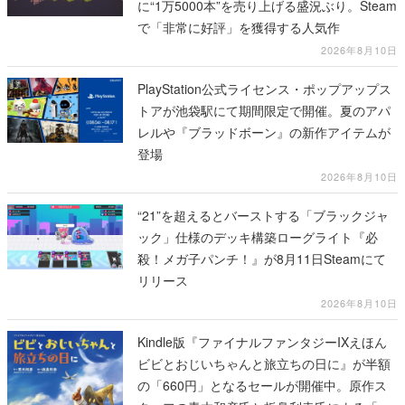
に“1万5000本”を売り上げる盛況ぶり。Steam
で「非常に好評」を獲得する人気作
2026年8月10日
PlayStation公式ライセンス・ポップアップス
トアが池袋駅にて期間限定で開催。夏のアパ
レルや『ブラッドボーン』の新作アイテムが
登場
2026年8月10日
“21”を超えるとバーストする「ブラックジャ
ック」仕様のデッキ構築ローグライト『必
殺！メガ子パンチ！』が8月11日Steamにて
リリース
2026年8月10日
Kindle版『ファイナルファンタジーIXえほん
ビビとおじいちゃんと旅立ちの日に』が半額
の「660円」となるセールが開催中。原作ス