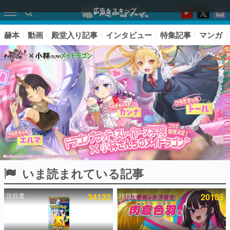
広告をスキップ
赫本
動画
殿堂入り記事
インタビュー
特集記事
マンガ
いま読まれている記事
ピックアップ
注目度
34122
注目度
20185
電ファミのいま読まれている記事ランキング
アプリセール情報