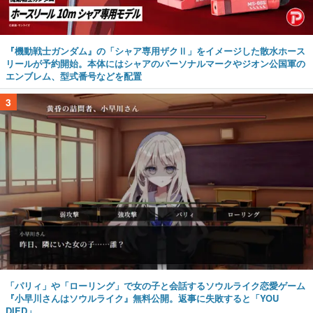
『機動戦士ガンダム』の「シャア専用ザクⅡ」をイメージした散水ホース
リールが予約開始。本体にはシャアのパーソナルマークやジオン公国軍の
エンブレム、型式番号などを配置
3
「パリィ」や「ローリング」で女の子と会話するソウルライク恋愛ゲーム
『小早川さんはソウルライク』無料公開。返事に失敗すると「YOU
DIED」