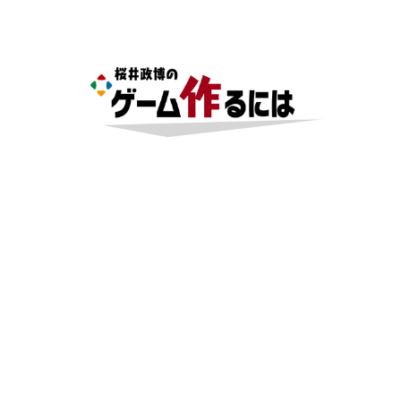
日本のコンテンツ産業やカルチャーに与えた影響を探る企
画です。
日本モバイルゲーム産業史
日本のモバイルゲーム史における主要なトピック・タイト
ルを網羅するほか、開発者へのインタビューや識者による
解説を掲載。約20年の歴史が一望できる決定版！
若ゲのいたり〜ゲームクリエイターの青春〜
『うつヌケ』『ペンと箸』等で知られるマンガ家・田中圭
一先生によるゲーム業界レポートマンガです。
なんでゲームは面白い？
ゲーム開発者・hamatsu氏がゲームの魅力を画面や操作の
具体的な形から解き明かしていく、硬派で骨太な評論連載
です。
ゲームが変えた日本語
「経験値」「裏技」「ラスボス」… ゲームにまつわる言葉
の起源や用法の変遷を、コンピューター文化史研究家・タ
イニーP氏が徹底調査。
カテゴリ
特集記事