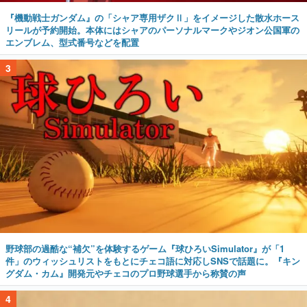
『機動戦士ガンダム』の「シャア専用ザクⅡ」をイメージした散水ホース
リールが予約開始。本体にはシャアのパーソナルマークやジオン公国軍の
エンブレム、型式番号などを配置
3
野球部の過酷な“補欠”を体験するゲーム『球ひろいSimulator』が「1
件」のウィッシュリストをもとにチェコ語に対応しSNSで話題に。『キン
グダム・カム』開発元やチェコのプロ野球選手から称賛の声
4