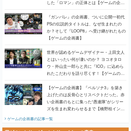
した「ロマン」の正体とは【ゲームの企画
書】
『ガンパレ』の企画書、ついに公開━初代
PSの伝説的タイトルは、なぜ生まれたの
か？そして『LOOP8』へ受け継がれたもの
【ゲームの企画書】
世界が認めるゲームデザイナー・上田文人
とはいったい何が凄いのか？ ヨコオタロ
ウ・外山圭一郎らと共に『ICO』に込めら
れたこだわりを語り尽くす！【ゲームの企
画書】
【ゲームの企画書】『ペルソナ3』を築き
上げたのは反骨心とリスペクトだった。赤
い企画書のもとに集った“愚連隊”がシリー
ズを生まれ変わらせるまで【橋野桂インタ
ビュー】
ゲームの企画書
の記事一覧