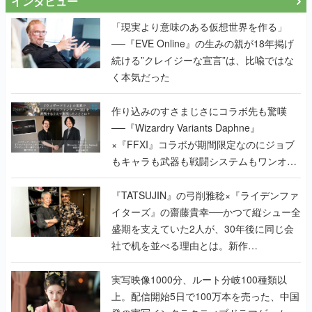
インタビュー
「現実より意味のある仮想世界を作る」
──『EVE Online』の生みの親が18年掲げ
続ける”クレイジーな宣言”は、比喩ではな
く本気だった
作り込みのすさまじさにコラボ先も驚嘆
──『Wizardry Variants Daphne』
×『FFXI』コラボが期間限定なのにジョブ
もキャラも武器も戦闘システムもワンオフ
で作り込まれた理由を両ディレクターに聞
く
『TATSUJIN』の弓削雅稔×『ライデンファ
イターズ』の齋藤貴幸──かつて縦シュー全
盛期を支えていた2人が、30年後に同じ会
社で机を並べる理由とは。新作
『TATSUJIN EXTREME』で初タッグを組
んだレジェンド2人に訊く開発秘話
実写映像1000分、ルート分岐100種類以
上。配信開始5日で100万本を売った、中国