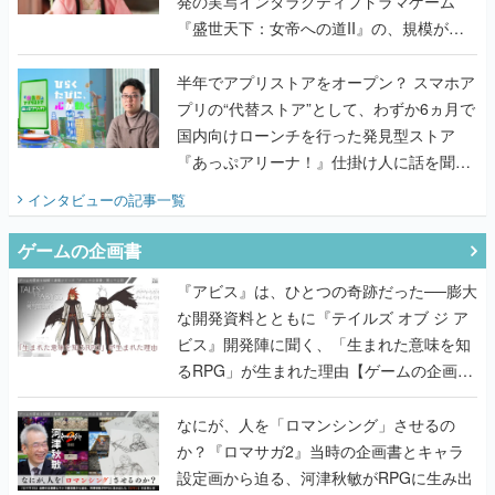
発の実写インタラクティブドラマゲーム
『盛世天下：女帝への道II』の、規模が違
うこだわりをプロデューサーに聞いた
半年でアプリストアをオープン？ スマホア
プリの“代替ストア”として、わずか6ヵ月で
国内向けローンチを行った発見型ストア
『あっぷアリーナ！』仕掛け人に話を聞い
てみた
インタビュー
の記事一覧
ゲームの企画書
『アビス』は、ひとつの奇跡だった──膨大
な開発資料とともに『テイルズ オブ ジ ア
ビス』開発陣に聞く、「生まれた意味を知
るRPG」が生まれた理由【ゲームの企画
書】
なにが、人を「ロマンシング」させるの
か？『ロマサガ2』当時の企画書とキャラ
設定画から迫る、河津秋敏がRPGに生み出