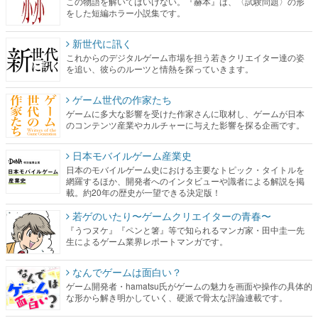
この物語を解いてはいけない。『赫本』は、〈試験問題〉の形
をした短編ホラー小説集です。
新世代に訊く
これからのデジタルゲーム市場を担う若きクリエイター達の姿
を追い、彼らのルーツと情熱を探っていきます。
ゲーム世代の作家たち
ゲームに多大な影響を受けた作家さんに取材し、ゲームが日本
のコンテンツ産業やカルチャーに与えた影響を探る企画です。
日本モバイルゲーム産業史
日本のモバイルゲーム史における主要なトピック・タイトルを
網羅するほか、開発者へのインタビューや識者による解説を掲
載。約20年の歴史が一望できる決定版！
若ゲのいたり〜ゲームクリエイターの青春〜
『うつヌケ』『ペンと箸』等で知られるマンガ家・田中圭一先
生によるゲーム業界レポートマンガです。
なんでゲームは面白い？
ゲーム開発者・hamatsu氏がゲームの魅力を画面や操作の具体的
な形から解き明かしていく、硬派で骨太な評論連載です。