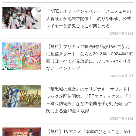
『NTE』オフラインイベント「メェメェ村の
大冒険」が池袋で開催！ 釣りや麻雀、公式
レイヤーと影鬼ごっこが楽しめる
2026年8月9日
【無料】プリキュア映画4作品がTVerで新た
に配信スタート！なんと2018年～2024年の映
画ほぼすべてが見放題に、ぶっちゃけありえ
ないラインナップ
2026年8月9日
『暗黒城の魔女』のオリジナル・サウンドト
ラックが配信開始。『FFタクティクス』『十
三機兵防衛圏』などの楽曲を手がけた崎元仁
氏による全13曲を収録
2026年8月9日
【無料】TVアニメ『薬屋のひとりごと』第1