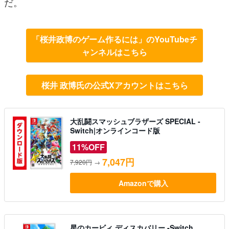
だ。
「桜井政博のゲーム作るには」のYouTubeチ
ャンネルはこちら
桜井 政博氏の公式Xアカウントはこちら
大乱闘スマッシュブラザーズ SPECIAL -
Switch|オンラインコード版
11%OFF
7,047円
7,920円
→
Amazonで購入
星のカービィ ディスカバリー -Switch