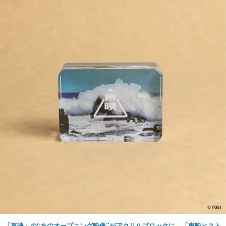
「東映」の“あのオープニング映像”がアクリルブロックに。「東映ヒスト