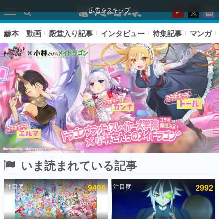
広告をスキップ
赫本
動画
殿堂入り記事
インタビュー
特集記事
マンガ
いま読まれている記事
ピックアップ
注目度
9405
注目度
2992
電ファミのいま読まれている記事ランキング
アプリセール情報