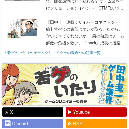
で、開発環境はどう変わる？ ゲーム業界向
けソリューションイベント「GTMF2019」
に行って、より理解を深めよう【PR】
【田中圭一連載：サイバーコネクトツー
編】すべての責任はオレが取る。だから、
付いてきてくれないか──男の熱意はチーム
解散の危機を救い、『.hack』成功の活路を
開く。業界の快男児・松山 洋に流れる血は
若ゲのいたり〜ゲームクリエイターの青春〜
の記事一覧
『少年ジャンプ』色だった【若ゲのいた
り】
X
Youtube
Discord
RSS