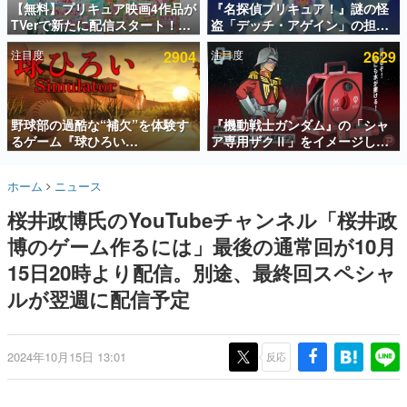
【無料】プリキュア映画4作品が
『名探偵プリキュア！』謎の怪
TVerで新たに配信スタート！な
盗「デッチ・アゲイン」の担当
インタビュー
んと2018年～2024年の映画ほぼ
キャストは天﨑滉平さんと判
注目度
2904
注目度
2629
すべてが見放題に、ぶっちゃけ
明。『Re:ゼロから始める異世
連載・特集一覧
ありえないラインナップ
界生活』オットー役、『ヒプノ
シスマイク』山田三郎役など
殿堂入り記事
SNS拡散数が数千以上！ ページビュー数万以上！ などな
野球部の過酷な“補欠”を体験す
『機動戦士ガンダム』の「シャ
ど。多くの人々に読まれた、電ファミ渾身の“殿堂入り”記
るゲーム『球ひろい
ア専用ザクⅡ」をイメージした
事をまとめました。
Simulator』が「1件」のウィッ
散水ホースリールが予約開始。
シュリストをもとにチェコ語に
本体にはシャアのパーソナルマ
ゲームの企画書
ホーム
ニュース
対応しSNSで話題に。『キング
ークやジオン公国軍のエンブレ
名作ゲームクリエイターの方々に製作時のエピソードをお
聞きし、ヒットする企画（ゲーム）とは何か？を探ってい
ダム・カム』開発元やチェコの
ム、型式番号などを配置
桜井政博氏のYouTubeチャンネル「桜井政
きます。
プロ野球選手から称賛の声
博のゲーム作るには」最後の通常回が10月
赫本
この物語を解いてはいけない。『赫本』は、〈試験問題〉
15日20時より配信。別途、最終回スペシャ
の形をした短編ホラー小説集です。
ルが翌週に配信予定
新世代に訊く
これからのデジタルゲーム市場を担う若きクリエイター達
の姿を追い、彼らのルーツと情熱を探っていきます。
2024年10月15日 13:01
反応
ゲーム世代の作家たち
ゲームに多大な影響を受けた作家さんに取材し、ゲームが