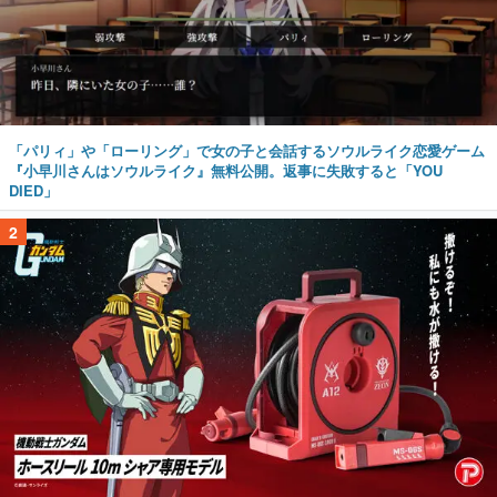
「パリィ」や「ローリング」で女の子と会話するソウルライク恋愛ゲーム
『小早川さんはソウルライク』無料公開。返事に失敗すると「YOU
DIED」
2