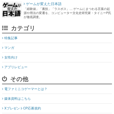
ゲームが変えた日本語
「経験値」「裏技」「ラスボス」… ゲームにまつわる言葉の起
源や用法の変遷を、コンピューター文化史研究家・タイニーP氏
が徹底調査。
カテゴリ
特集記事
マンガ
女性向け
アプリレビュー
その他
電ファミニコゲーマーとは？
媒体資料はこちら
XプレゼントCP応募規約