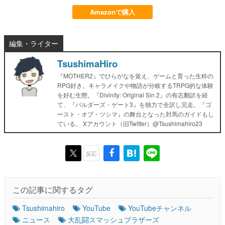
Amazonで購入
編集・ライター
TsushimaHiro
『MOTHER2』でひらがなを覚え、ゲームと育った生粋の
RPG好き。キャラメイクや物語が分岐するTRPG的な体験
を好む生態。『Divinity: Original Sin 2』の有志翻訳を経
て、『バルダーズ・ゲート3』を独力で全訳し完走。『ゴ
ースト・オブ・ツシマ』の舞台となった対馬のガイドもし
ている。 Xアカウント（旧Twitter）@Tsushimahiro23
反応
この記事に関するタグ
Tsushimahiro
YouTube
YouTubeチャンネル
ニュース
大乱闘スマッシュブラザーズ