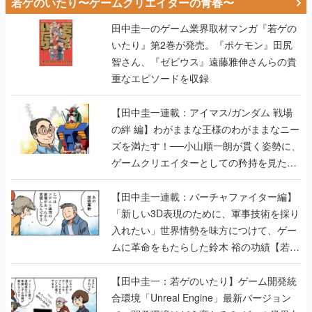
若ゲのいたり〜ゲームクリエイターの青春〜
田中圭一のゲーム業界取材マンガ『若ゲの
いたり』第2巻が発売。『ポケモン』田尻
智さん、『ゼビウス』遠藤雅伸さんらの貴
重なエピソードを収録
【田中圭一連載：アイマス/ガンダム 戦場
の絆 編】わがままな王様のわがままなニー
ズを満たす！──小山順一朗が貫く姿勢に、
ゲームクリエイターとしての矜持を見た
【若ゲのいたり最終回】
【田中圭一連載：バーチャファイター編】
「新しい3D表現のために、軍事技術を採り
入れたい」世界情勢を味方につけて、ゲー
ムに革命をもたらした鈴木 裕の功績【若ゲ
のいたり】
【田中圭一：若ゲのいたり】ゲーム開発統
合環境「Unreal Engine」最新バージョン