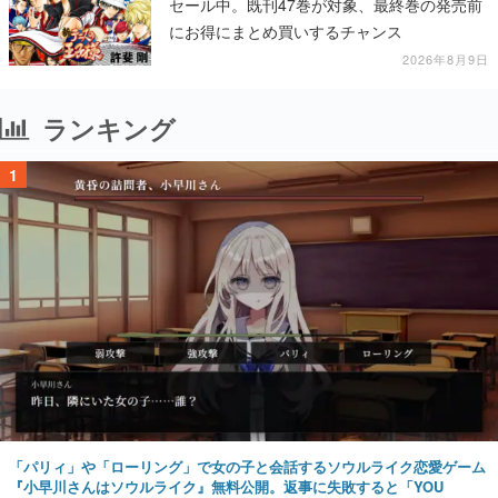
セール中。既刊47巻が対象、最終巻の発売前
にお得にまとめ買いするチャンス
2026年8月9日
ランキング
1
「パリィ」や「ローリング」で女の子と会話するソウルライク恋愛ゲーム
『小早川さんはソウルライク』無料公開。返事に失敗すると「YOU