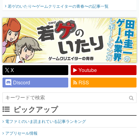
開く。業界の快男児・松山 洋に流れる血は
若ゲのいたり〜ゲームクリエイターの青春〜
の記事一覧
『少年ジャンプ』色だった【若ゲのいた
り】
X
Youtube
Discord
RSS
ピックアップ
電ファミのいま読まれている記事ランキング
アプリセール情報