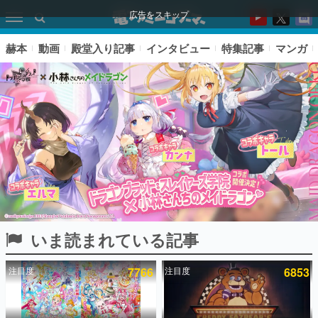
広告をスキップ
赫本
動画
殿堂入り記事
インタビュー
特集記事
マンガ
いま読まれている記事
ピックアップ
注目度
7766
注目度
6853
電ファミのいま読まれている記事ランキング
アプリセール情報