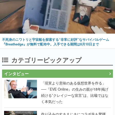
不死身のニワトリと宇宙船を探索する“非常に好評”なサバイバルゲーム
『Breathedge』が無料で配布中。入手できる期間は8月10日まで
カテゴリーピックアップ
インタビュー
「現実より意味のある仮想世界を作る」
──『EVE Online』の生みの親が18年掲げ
続ける”クレイジーな宣言”は、比喩ではな
く本気だった
作り込みのすさまじさにコラボ先も驚嘆