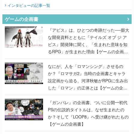
てみた
インタビュー
の記事一覧
ゲームの企画書
『アビス』は、ひとつの奇跡だった──膨大
な開発資料とともに『テイルズ オブ ジ ア
ビス』開発陣に聞く、「生まれた意味を知
るRPG」が生まれた理由【ゲームの企画
書】
なにが、人を「ロマンシング」させるの
か？『ロマサガ2』当時の企画書とキャラ
設定画から迫る、河津秋敏がRPGに生み出
した「ロマン」の正体とは【ゲームの企画
書】
『ガンパレ』の企画書、ついに公開━初代
PSの伝説的タイトルは、なぜ生まれたの
か？そして『LOOP8』へ受け継がれたもの
【ゲームの企画書】