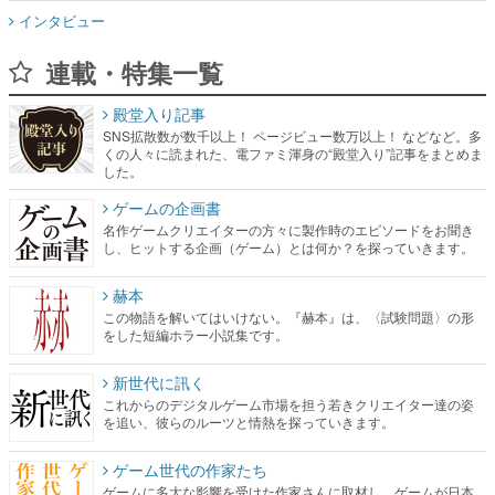
インタビュー
連載・特集一覧
殿堂入り記事
SNS拡散数が数千以上！ ページビュー数万以上！ などなど。多
くの人々に読まれた、電ファミ渾身の“殿堂入り”記事をまとめま
した。
ゲームの企画書
名作ゲームクリエイターの方々に製作時のエピソードをお聞き
し、ヒットする企画（ゲーム）とは何か？を探っていきます。
赫本
この物語を解いてはいけない。『赫本』は、〈試験問題〉の形
をした短編ホラー小説集です。
新世代に訊く
これからのデジタルゲーム市場を担う若きクリエイター達の姿
を追い、彼らのルーツと情熱を探っていきます。
ゲーム世代の作家たち
ゲームに多大な影響を受けた作家さんに取材し、ゲームが日本