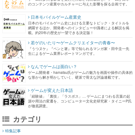
のコンテンツ産業やカルチャーに与えた影響を探る企画です。
日本モバイルゲーム産業史
日本のモバイルゲーム史における主要なトピック・タイトルを
網羅するほか、開発者へのインタビューや識者による解説を掲
載。約20年の歴史が一望できる決定版！
若ゲのいたり〜ゲームクリエイターの青春〜
『うつヌケ』『ペンと箸』等で知られるマンガ家・田中圭一先
生によるゲーム業界レポートマンガです。
なんでゲームは面白い？
ゲーム開発者・hamatsu氏がゲームの魅力を画面や操作の具体的
な形から解き明かしていく、硬派で骨太な評論連載です。
ゲームが変えた日本語
「経験値」「裏技」「ラスボス」… ゲームにまつわる言葉の起
源や用法の変遷を、コンピューター文化史研究家・タイニーP氏
が徹底調査。
カテゴリ
特集記事