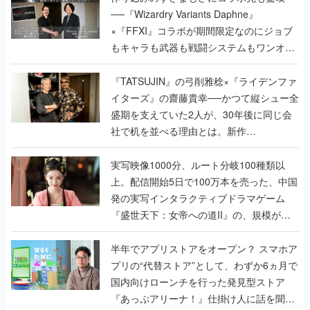
──『Wizardry Variants Daphne』
×『FFXI』コラボが期間限定なのにジョブ
もキャラも武器も戦闘システムもワンオフ
で作り込まれた理由を両ディレクターに聞
く
『TATSUJIN』の弓削雅稔×『ライデンファ
イターズ』の齋藤貴幸──かつて縦シュー全
盛期を支えていた2人が、30年後に同じ会
社で机を並べる理由とは。新作
『TATSUJIN EXTREME』で初タッグを組
んだレジェンド2人に訊く開発秘話
実写映像1000分、ルート分岐100種類以
上。配信開始5日で100万本を売った、中国
発の実写インタラクティブドラマゲーム
『盛世天下：女帝への道II』の、規模が違
うこだわりをプロデューサーに聞いた
半年でアプリストアをオープン？ スマホア
プリの“代替ストア”として、わずか6ヵ月で
国内向けローンチを行った発見型ストア
『あっぷアリーナ！』仕掛け人に話を聞い