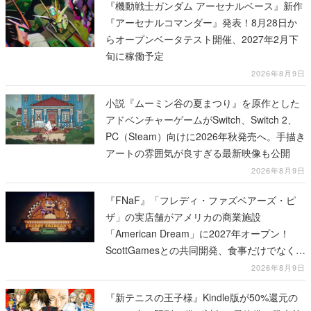
『機動戦士ガンダム アーセナルベース』新作
『アーセナルコマンダー』発表！8月28日か
らオープンベータテスト開催、2027年2月下
旬に稼働予定
2026年8月9日
小説『ムーミン谷の夏まつり』を原作とした
アドベンチャーゲームがSwitch、Switch 2、
PC（Steam）向けに2026年秋発売へ。手描き
アートの雰囲気が良すぎる最新映像も公開
2026年8月9日
『FNaF』「フレディ・ファズベアーズ・ピ
ザ」の実店舗がアメリカの商業施設
「American Dream」に2027年オープン！
ScottGamesとの共同開発、食事だけでなくス
テージショーや没入型のホラー体験も楽しめ
2026年8月9日
る
『新テニスの王子様』Kindle版が50%還元の