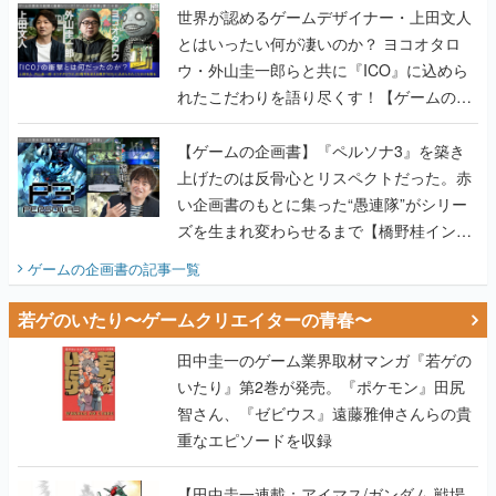
世界が認めるゲームデザイナー・上田文人
とはいったい何が凄いのか？ ヨコオタロ
ウ・外山圭一郎らと共に『ICO』に込めら
れたこだわりを語り尽くす！【ゲームの企
画書】
【ゲームの企画書】『ペルソナ3』を築き
上げたのは反骨心とリスペクトだった。赤
い企画書のもとに集った“愚連隊”がシリー
ズを生まれ変わらせるまで【橋野桂インタ
ビュー】
ゲームの企画書
の記事一覧
若ゲのいたり〜ゲームクリエイターの青春〜
田中圭一のゲーム業界取材マンガ『若ゲの
いたり』第2巻が発売。『ポケモン』田尻
智さん、『ゼビウス』遠藤雅伸さんらの貴
重なエピソードを収録
【田中圭一連載：アイマス/ガンダム 戦場