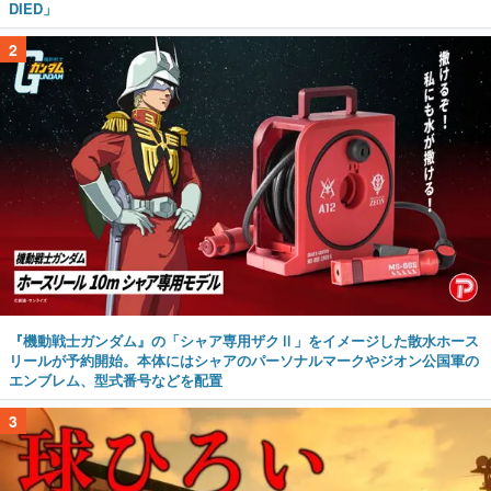
DIED」
2
『機動戦士ガンダム』の「シャア専用ザクⅡ」をイメージした散水ホース
リールが予約開始。本体にはシャアのパーソナルマークやジオン公国軍の
エンブレム、型式番号などを配置
3