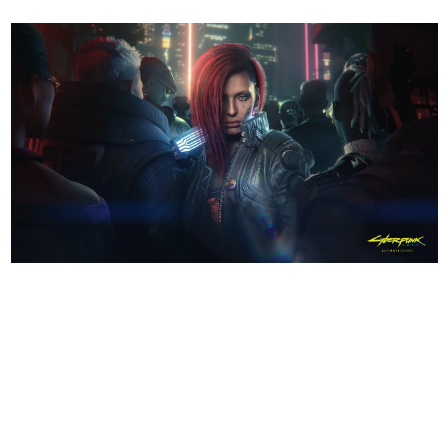
日本のコンテンツ産業やカルチャーに与えた影響を探る企
画です。
日本モバイルゲーム産業史
日本のモバイルゲーム史における主要なトピック・タイト
ルを網羅するほか、開発者へのインタビューや識者による
解説を掲載。約20年の歴史が一望できる決定版！
若ゲのいたり〜ゲームクリエイターの青春〜
『うつヌケ』『ペンと箸』等で知られるマンガ家・田中圭
一先生によるゲーム業界レポートマンガです。
なんでゲームは面白い？
ゲーム開発者・hamatsu氏がゲームの魅力を画面や操作の
具体的な形から解き明かしていく、硬派で骨太な評論連載
です。
ゲームが変えた日本語
「経験値」「裏技」「ラスボス」… ゲームにまつわる言葉
の起源や用法の変遷を、コンピューター文化史研究家・タ
イニーP氏が徹底調査。
カテゴリ
特集記事