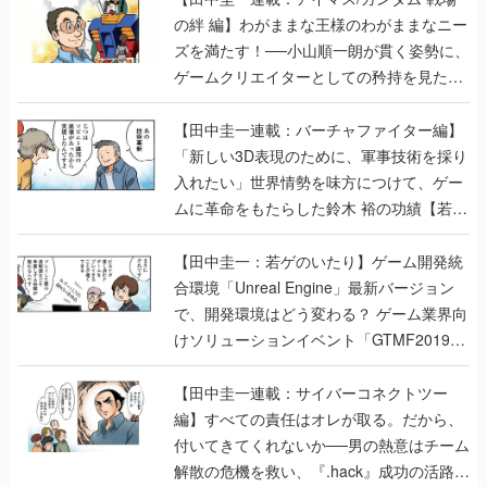
の絆 編】わがままな王様のわがままなニー
ズを満たす！──小山順一朗が貫く姿勢に、
ゲームクリエイターとしての矜持を見た
【若ゲのいたり最終回】
【田中圭一連載：バーチャファイター編】
「新しい3D表現のために、軍事技術を採り
入れたい」世界情勢を味方につけて、ゲー
ムに革命をもたらした鈴木 裕の功績【若ゲ
のいたり】
【田中圭一：若ゲのいたり】ゲーム開発統
合環境「Unreal Engine」最新バージョン
で、開発環境はどう変わる？ ゲーム業界向
けソリューションイベント「GTMF2019」
に行って、より理解を深めよう【PR】
【田中圭一連載：サイバーコネクトツー
編】すべての責任はオレが取る。だから、
付いてきてくれないか──男の熱意はチーム
解散の危機を救い、『.hack』成功の活路を