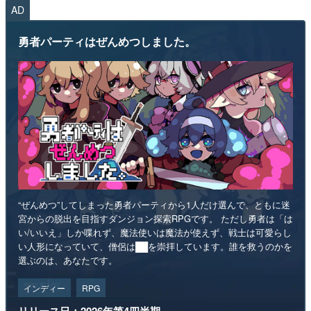
AD
勇者パーティはぜんめつしました。
“ぜんめつ”してしまった勇者パーティから1人だけ選んで、ともに迷
宮からの脱出を目指すダンジョン探索RPGです。 ただし勇者は「は
い/いいえ」しか喋れず、魔法使いは魔法が使えず、戦士は可愛らし
い人形になっていて、僧侶は██を崇拝しています。誰を救うのかを
選ぶのは、あなたです。
インディー
RPG