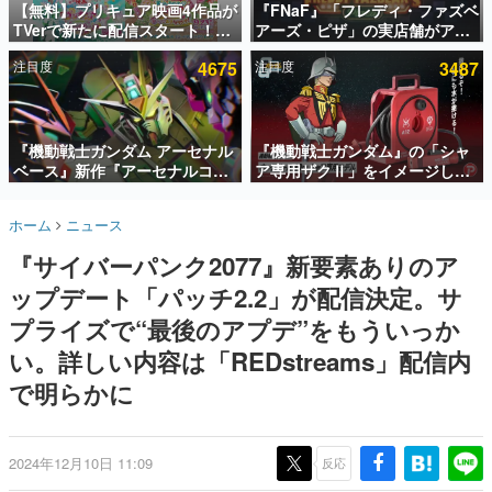
【無料】プリキュア映画4作品が
『FNaF』「フレディ・ファズベ
TVerで新たに配信スタート！な
アーズ・ピザ」の実店舗がアメ
インタビュー
んと2018年～2024年の映画ほぼ
リカの商業施設「American
注目度
4675
注目度
3487
すべてが見放題に、ぶっちゃけ
Dream」に2027年オープン！
連載・特集一覧
ありえないラインナップ
ScottGamesとの共同開発、食
事だけでなくステージショーや
殿堂入り記事
没入型のホラー体験も楽しめる
SNS拡散数が数千以上！ ページビュー数万以上！ などな
『機動戦士ガンダム アーセナル
『機動戦士ガンダム』の「シャ
ど。多くの人々に読まれた、電ファミ渾身の“殿堂入り”記
ベース』新作『アーセナルコマ
ア専用ザクⅡ」をイメージした
事をまとめました。
ンダー』発表！8月28日からオ
散水ホースリールが予約開始。
ープンベータテスト開催、2027
本体にはシャアのパーソナルマ
ゲームの企画書
ホーム
ニュース
年2月下旬に稼働予定
ークやジオン公国軍のエンブレ
名作ゲームクリエイターの方々に製作時のエピソードをお
聞きし、ヒットする企画（ゲーム）とは何か？を探ってい
ム、型式番号などを配置
『サイバーパンク2077』新要素ありのア
きます。
ップデート「パッチ2.2」が配信決定。サ
赫本
この物語を解いてはいけない。『赫本』は、〈試験問題〉
プライズで“最後のアプデ”をもういっか
の形をした短編ホラー小説集です。
い。詳しい内容は「REDstreams」配信内
で明らかに
新世代に訊く
これからのデジタルゲーム市場を担う若きクリエイター達
の姿を追い、彼らのルーツと情熱を探っていきます。
2024年12月10日 11:09
反応
ゲーム世代の作家たち
ゲームに多大な影響を受けた作家さんに取材し、ゲームが