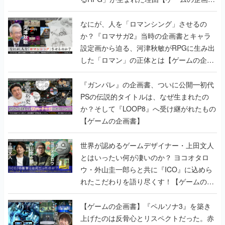
書】
なにが、人を「ロマンシング」させるの
か？『ロマサガ2』当時の企画書とキャラ
設定画から迫る、河津秋敏がRPGに生み出
した「ロマン」の正体とは【ゲームの企画
書】
『ガンパレ』の企画書、ついに公開━初代
PSの伝説的タイトルは、なぜ生まれたの
か？そして『LOOP8』へ受け継がれたもの
【ゲームの企画書】
世界が認めるゲームデザイナー・上田文人
とはいったい何が凄いのか？ ヨコオタロ
ウ・外山圭一郎らと共に『ICO』に込めら
れたこだわりを語り尽くす！【ゲームの企
画書】
【ゲームの企画書】『ペルソナ3』を築き
上げたのは反骨心とリスペクトだった。赤