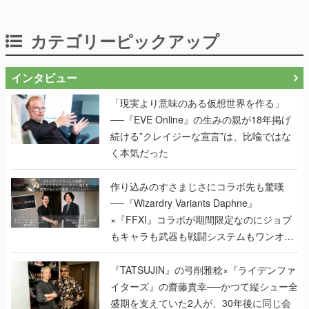
カテゴリーピックアップ
インタビュー
「現実より意味のある仮想世界を作る」
──『EVE Online』の生みの親が18年掲げ
続ける”クレイジーな宣言”は、比喩ではな
く本気だった
作り込みのすさまじさにコラボ先も驚嘆
──『Wizardry Variants Daphne』
×『FFXI』コラボが期間限定なのにジョブ
もキャラも武器も戦闘システムもワンオフ
で作り込まれた理由を両ディレクターに聞
く
『TATSUJIN』の弓削雅稔×『ライデンファ
イターズ』の齋藤貴幸──かつて縦シュー全
盛期を支えていた2人が、30年後に同じ会