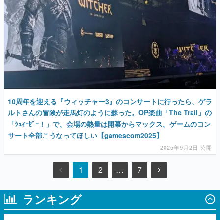
10周年を迎える『ウィッチャー3』のコンサートに行ったら、ゲラ
ルトさんの冒険が走馬灯のように蘇った。OP楽曲「The Trail」の
「ｼｭｨｰｾﾞｰ！」で、会場の熱量は開幕からマックス。ゲームのコン
サート全部こうなってほしい【gamescom2025】
2025年9月2日 公開
1
2
…
7
ランキング