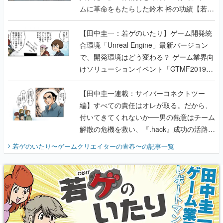
ムに革命をもたらした鈴木 裕の功績【若ゲ
のいたり】
【田中圭一：若ゲのいたり】ゲーム開発統
合環境「Unreal Engine」最新バージョン
で、開発環境はどう変わる？ ゲーム業界向
けソリューションイベント「GTMF2019」
に行って、より理解を深めよう【PR】
【田中圭一連載：サイバーコネクトツー
編】すべての責任はオレが取る。だから、
付いてきてくれないか──男の熱意はチーム
解散の危機を救い、『.hack』成功の活路を
開く。業界の快男児・松山 洋に流れる血は
若ゲのいたり〜ゲームクリエイターの青春〜
の記事一覧
『少年ジャンプ』色だった【若ゲのいた
り】