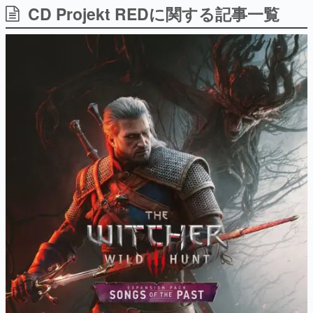
CD Projekt REDに関する記事一覧
日本のコンテンツ産業やカルチャーに与えた影響を探る企
画です。
日本モバイルゲーム産業史
日本のモバイルゲーム史における主要なトピック・タイト
ルを網羅するほか、開発者へのインタビューや識者による
解説を掲載。約20年の歴史が一望できる決定版！
若ゲのいたり〜ゲームクリエイターの青春〜
『うつヌケ』『ペンと箸』等で知られるマンガ家・田中圭
一先生によるゲーム業界レポートマンガです。
なんでゲームは面白い？
ゲーム開発者・hamatsu氏がゲームの魅力を画面や操作の
具体的な形から解き明かしていく、硬派で骨太な評論連載
です。
ゲームが変えた日本語
「経験値」「裏技」「ラスボス」… ゲームにまつわる言葉
の起源や用法の変遷を、コンピューター文化史研究家・タ
イニーP氏が徹底調査。
カテゴリ
特集記事