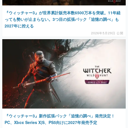
『ウィッチャー3』が世界累計販売本数6500万本を突破。11年経
っても勢いが止まらない。3つ目の拡張パック「追憶の調べ」も
2027年に控える
2026年5月29日 公開
『ウィッチャー3』新作拡張パック「追憶の調べ」発売決定！
PC、Xbox Series X|S、PS5向けに2027年発売予定