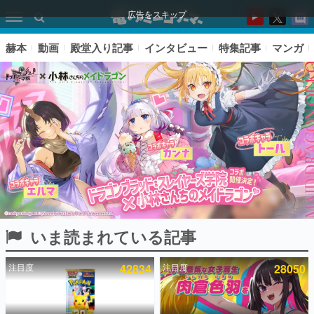
広告をスキップ
赫本
動画
殿堂入り記事
インタビュー
特集記事
マンガ
いま読まれている記事
ピックアップ
注目度
42834
注目度
28050
電ファミのいま読まれている記事ランキング
アプリセール情報