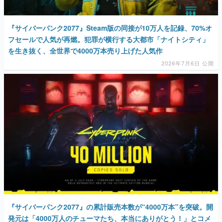
『サイバーパンク2077』Steam版の同接が10万人を記録、70%オ
フセールで人気が再燃。犯罪が横行する大都市「ナイトシティ」
を生き抜く、全世界で4000万本売り上げた人気作
2026年7月6日 公開
『サイバーパンク2077』の累計販売本数が“4000万本”を突破。開
発元は「4000万人のチューマたち、本当にありがとう！」とコメ