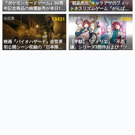
『ポケモンカードゲーム』30周
“朝凪先生”キャラデザのフィッ
年記念商品の抽選販売が本日12
トネスリズムゲーム『がんば
インタビュー
時より開始。拡張パック「30th
れ！チアリズム』Steamストア
注目度
13431
注目度
2486
CELEBRATION」のボックス
ページが公開。キャラクターの
連載・特集一覧
に、「プレミアムデッキセット
CVは陽向葵ゅかさん
エーフィ・ブラッキー」
殿堂入り記事
「FUTURISTIC BOX」の計3商
SNS拡散数が数千以上！ ページビュー数万以上！ などな
品
映画『バイオハザード』全世界
【半額】『アトリエ』「不思
ど。多くの人々に読まれた、電ファミ渾身の“殿堂入り”記
初公開シーン収録の「日本限
議」シリーズ3部作および『ソフ
事をまとめました。
定」予告映像が解禁。バイオの
ィーのアトリエ2』公式画集の
日（8月10日）にあわせて、
Kindle版が50%オフとなるセー
ゲームの企画書
「ラクーンシティ総合病院」へ
ルが開催中。各作品の設定画や
名作ゲームクリエイターの方々に製作時のエピソードをお
聞きし、ヒットする企画（ゲーム）とは何か？を探ってい
行く配達人の姿が披露
美麗なイラストの数々をふんだ
きます。
んに収録
赫本
この物語を解いてはいけない。『赫本』は、〈試験問題〉
の形をした短編ホラー小説集です。
新世代に訊く
これからのデジタルゲーム市場を担う若きクリエイター達
の姿を追い、彼らのルーツと情熱を探っていきます。
ゲーム世代の作家たち
ゲームに多大な影響を受けた作家さんに取材し、ゲームが