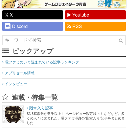
X
Youtube
Discord
RSS
ピックアップ
電ファミのいま読まれている記事ランキング
アプリセール情報
インタビュー
連載・特集一覧
殿堂入り記事
SNS拡散数が数千以上！ ページビュー数万以上！ などなど。多
くの人々に読まれた、電ファミ渾身の“殿堂入り”記事をまとめま
した。