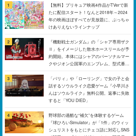
1
【無料】プリキュア映画4作品がTVerで新
たに配信スタート！なんと2018年～2024
年の映画ほぼすべてが見放題に、ぶっちゃ
けありえないラインナップ
2
『機動戦士ガンダム』の「シャア専用ザク
Ⅱ」をイメージした散水ホースリールが予
約開始。本体にはシャアのパーソナルマー
クやジオン公国軍のエンブレム、型式番号
などを配置
3
「パリィ」や「ローリング」で女の子と会
話するソウルライク恋愛ゲーム『小早川さ
んはソウルライク』無料公開。返事に失敗
すると「YOU DIED」
4
野球部の過酷な“補欠”を体験するゲーム
『球ひろいSimulator』が「1件」のウィッ
シュリストをもとにチェコ語に対応しSNS