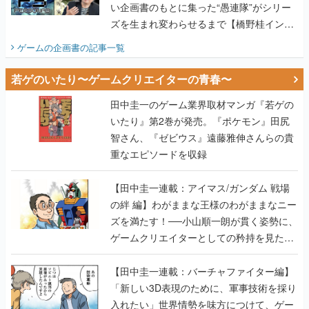
い企画書のもとに集った“愚連隊”がシリー
ズを生まれ変わらせるまで【橋野桂インタ
ビュー】
ゲームの企画書
の記事一覧
若ゲのいたり〜ゲームクリエイターの青春〜
田中圭一のゲーム業界取材マンガ『若ゲの
いたり』第2巻が発売。『ポケモン』田尻
智さん、『ゼビウス』遠藤雅伸さんらの貴
重なエピソードを収録
【田中圭一連載：アイマス/ガンダム 戦場
の絆 編】わがままな王様のわがままなニー
ズを満たす！──小山順一朗が貫く姿勢に、
ゲームクリエイターとしての矜持を見た
【若ゲのいたり最終回】
【田中圭一連載：バーチャファイター編】
「新しい3D表現のために、軍事技術を採り
入れたい」世界情勢を味方につけて、ゲー