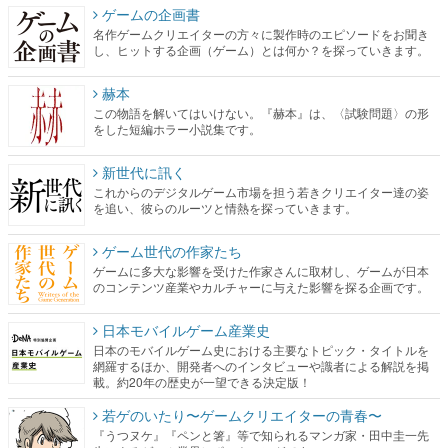
ゲームの企画書
名作ゲームクリエイターの方々に製作時のエピソードをお聞き
し、ヒットする企画（ゲーム）とは何か？を探っていきます。
赫本
この物語を解いてはいけない。『赫本』は、〈試験問題〉の形
をした短編ホラー小説集です。
新世代に訊く
これからのデジタルゲーム市場を担う若きクリエイター達の姿
を追い、彼らのルーツと情熱を探っていきます。
ゲーム世代の作家たち
ゲームに多大な影響を受けた作家さんに取材し、ゲームが日本
のコンテンツ産業やカルチャーに与えた影響を探る企画です。
日本モバイルゲーム産業史
日本のモバイルゲーム史における主要なトピック・タイトルを
網羅するほか、開発者へのインタビューや識者による解説を掲
載。約20年の歴史が一望できる決定版！
若ゲのいたり〜ゲームクリエイターの青春〜
『うつヌケ』『ペンと箸』等で知られるマンガ家・田中圭一先