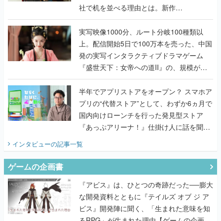
社で机を並べる理由とは。新作
『TATSUJIN EXTREME』で初タッグを組
んだレジェンド2人に訊く開発秘話
実写映像1000分、ルート分岐100種類以
上。配信開始5日で100万本を売った、中国
発の実写インタラクティブドラマゲーム
『盛世天下：女帝への道II』の、規模が違
うこだわりをプロデューサーに聞いた
半年でアプリストアをオープン？ スマホア
プリの“代替ストア”として、わずか6ヵ月で
国内向けローンチを行った発見型ストア
『あっぷアリーナ！』仕掛け人に話を聞い
てみた
インタビュー
の記事一覧
ゲームの企画書
『アビス』は、ひとつの奇跡だった──膨大
な開発資料とともに『テイルズ オブ ジ ア
ビス』開発陣に聞く、「生まれた意味を知
るRPG」が生まれた理由【ゲームの企画