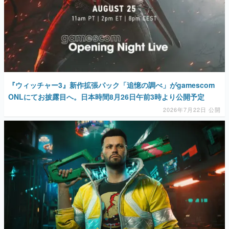
マンガ
女性向け
アプリレビュー
その他
『ウィッチャー3』新作拡張パック「追憶の調べ」がgamescom
ONLにてお披露目へ。日本時間8月26日午前3時より公開予定
電ファミニコゲーマーとは？
2026年7月22日 公開
運営：株式会社マレ