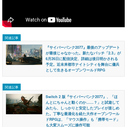
関連記事
『サイバーパンク2077』最後のアップデート
が最後じゃなかった。新たなパッチ「2.3」が
6月26日に配信決定、詳細は後日明かされる
予定。近未来都市ナイトシティを舞台に傭兵
として生きるオープンワールドRPG
関連記事
Switch 2 版『サイバーパンク2077』、「ほ
んとにちゃんと動くのか……？」と試遊して
みたら、しっかりと安定したプレイが楽しめ
た。丁寧な最適化を経た大作オープンワール
ドRPGは、「マウス操作」も「携帯モード」
も大変スムーズに操作可能