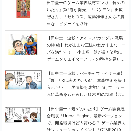
田中圭一のゲーム業界取材マンガ『若ゲの
いたり』第2巻が発売。『ポケモン』田尻
智さん、『ゼビウス』遠藤雅伸さんらの貴
重なエピソードを収録
【田中圭一連載：アイマス/ガンダム 戦場
の絆 編】わがままな王様のわがままなニー
ズを満たす！──小山順一朗が貫く姿勢に、
ゲームクリエイターとしての矜持を見た
【若ゲのいたり最終回】
【田中圭一連載：バーチャファイター編】
「新しい3D表現のために、軍事技術を採り
入れたい」世界情勢を味方につけて、ゲー
ムに革命をもたらした鈴木 裕の功績【若ゲ
のいたり】
【田中圭一：若ゲのいたり】ゲーム開発統
合環境「Unreal Engine」最新バージョン
で、開発環境はどう変わる？ ゲーム業界向
けソリューションイベント「GTMF2019」