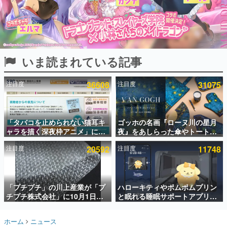
インタビュー
連載・特集一覧
殿堂入り記事
いま読まれている記事
SNS拡散数が数千以上！ ページビュー数万以上！ などな
ど。多くの人々に読まれた、電ファミ渾身の“殿堂入り”記
事をまとめました。
注目度
36608
注目度
31075
ゲームの企画書
名作ゲームクリエイターの方々に製作時のエピソードをお
聞きし、ヒットする企画（ゲーム）とは何か？を探ってい
「タバコを止められない猫耳キ
ゴッホの名画『ローヌ川の星月
きます。
ャラを描く深夜枠アニメ」に視
夜』をあしらった傘やトートバ
赫本
聴者の一部から批判意見。違法
ッグなどが登場。8月7日21時よ
この物語を解いてはいけない。『赫本』は、〈試験問題〉
注目度
20592
注目度
11748
薬物の使用と思わしき描写も含
り2日間限定で予約販売
の形をした短編ホラー小説集です。
めて、BPOが議論を交わす
新世代に訊く
「プチプチ」の川上産業が「プ
ハローキティやポムポムプリン
これからのデジタルゲーム市場を担う若きクリエイター達
の姿を追い、彼らのルーツと情熱を探っていきます。
チプチ株式会社」に10月1日よ
と眠れる睡眠サポートアプリ
り社名変更へ。創業58年で初め
『ゆめたび』が配信中。キャラ
ての変更で、“プチッ”と鳴るお
ごとのASMRや目覚ましアラー
ゲーム世代の作家たち
ホーム
ニュース
なじみの緩衝材が会社の名前に
ムも搭載
ゲームに多大な影響を受けた作家さんに取材し、ゲームが