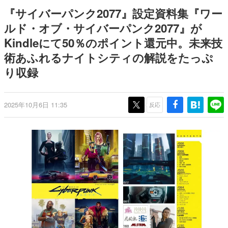
日本のコンテンツ産業やカルチャーに与えた影響を探る企
『サイバーパンク2077』設定資料集『ワー
画です。
ルド・オブ・サイバーパンク2077』が
日本モバイルゲーム産業史
Kindleにて50％のポイント還元中。未来技
日本のモバイルゲーム史における主要なトピック・タイト
ルを網羅するほか、開発者へのインタビューや識者による
術あふれるナイトシティの解説をたっぷ
解説を掲載。約20年の歴史が一望できる決定版！
り収録
若ゲのいたり〜ゲームクリエイターの青春〜
『うつヌケ』『ペンと箸』等で知られるマンガ家・田中圭
一先生によるゲーム業界レポートマンガです。
2025年10月6日 11:35
反応
なんでゲームは面白い？
ゲーム開発者・hamatsu氏がゲームの魅力を画面や操作の
具体的な形から解き明かしていく、硬派で骨太な評論連載
です。
ゲームが変えた日本語
「経験値」「裏技」「ラスボス」… ゲームにまつわる言葉
の起源や用法の変遷を、コンピューター文化史研究家・タ
イニーP氏が徹底調査。
カテゴリ
特集記事