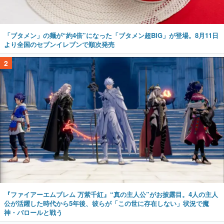
「ブタメン」の麺が“約4倍”になった「ブタメン超BIG」が登場。8月11日
より全国のセブンイレブンで順次発売
2
『ファイアーエムブレム 万紫千紅』“真の主人公”がお披露目。4人の主人
公が活躍した時代から5年後、彼らが「この世に存在しない」状況で魔
神・バロールと戦う