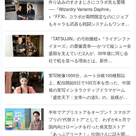
作り込みのすさまじさにコラボ先も驚嘆
──『Wizardry Variants Daphne』
×『FFXI』コラボが期間限定なのにジョブ
もキャラも武器も戦闘システムもワンオフ
で作り込まれた理由を両ディレクターに聞
く
『TATSUJIN』の弓削雅稔×『ライデンファ
イターズ』の齋藤貴幸──かつて縦シュー全
盛期を支えていた2人が、30年後に同じ会
社で机を並べる理由とは。新作
『TATSUJIN EXTREME』で初タッグを組
んだレジェンド2人に訊く開発秘話
実写映像1000分、ルート分岐100種類以
上。配信開始5日で100万本を売った、中国
発の実写インタラクティブドラマゲーム
『盛世天下：女帝への道II』の、規模が違
うこだわりをプロデューサーに聞いた
半年でアプリストアをオープン？ スマホア
プリの“代替ストア”として、わずか6ヵ月で
国内向けローンチを行った発見型ストア
『あっぷアリーナ！』仕掛け人に話を聞い