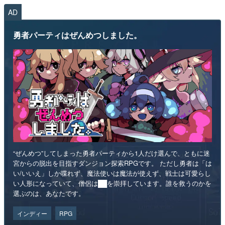
AD
勇者パーティはぜんめつしました。
“ぜんめつ”してしまった勇者パーティから1人だけ選んで、ともに迷
宮からの脱出を目指すダンジョン探索RPGです。 ただし勇者は「は
い/いいえ」しか喋れず、魔法使いは魔法が使えず、戦士は可愛らし
い人形になっていて、僧侶は██を崇拝しています。誰を救うのかを
選ぶのは、あなたです。
インディー
RPG