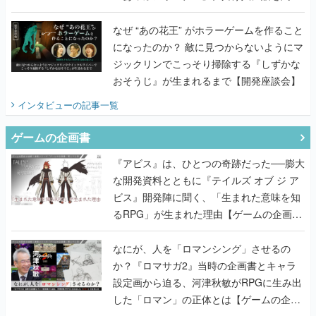
てみた
なぜ “あの花王” がホラーゲームを作ること
になったのか？ 敵に見つからないようにマ
ジックリンでこっそり掃除する『しずかな
おそうじ』が生まれるまで【開発座談会】
インタビュー
の記事一覧
ゲームの企画書
『アビス』は、ひとつの奇跡だった──膨大
な開発資料とともに『テイルズ オブ ジ ア
ビス』開発陣に聞く、「生まれた意味を知
るRPG」が生まれた理由【ゲームの企画
書】
なにが、人を「ロマンシング」させるの
か？『ロマサガ2』当時の企画書とキャラ
設定画から迫る、河津秋敏がRPGに生み出
した「ロマン」の正体とは【ゲームの企画