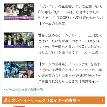
書】
『ガンパレ』の企画書、ついに公開━初代
PSの伝説的タイトルは、なぜ生まれたの
か？そして『LOOP8』へ受け継がれたもの
【ゲームの企画書】
世界が認めるゲームデザイナー・上田文人
とはいったい何が凄いのか？ ヨコオタロ
ウ・外山圭一郎らと共に『ICO』に込めら
れたこだわりを語り尽くす！【ゲームの企
画書】
【ゲームの企画書】『ペルソナ3』を築き
上げたのは反骨心とリスペクトだった。赤
い企画書のもとに集った“愚連隊”がシリー
ズを生まれ変わらせるまで【橋野桂インタ
ビュー】
ゲームの企画書
の記事一覧
若ゲのいたり〜ゲームクリエイターの青春〜