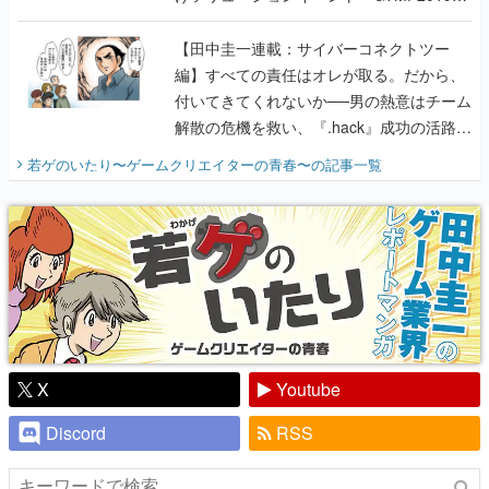
に行って、より理解を深めよう【PR】
【田中圭一連載：サイバーコネクトツー
編】すべての責任はオレが取る。だから、
付いてきてくれないか──男の熱意はチーム
解散の危機を救い、『.hack』成功の活路を
開く。業界の快男児・松山 洋に流れる血は
若ゲのいたり〜ゲームクリエイターの青春〜
の記事一覧
『少年ジャンプ』色だった【若ゲのいた
り】
X
Youtube
Discord
RSS