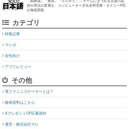
「経験値」「裏技」「ラスボス」… ゲームにまつわる言葉の起
源や用法の変遷を、コンピューター文化史研究家・タイニーP氏
が徹底調査。
カテゴリ
特集記事
マンガ
女性向け
アプリレビュー
その他
電ファミニコゲーマーとは？
媒体資料はこちら
XプレゼントCP応募規約
運営：株式会社マレ