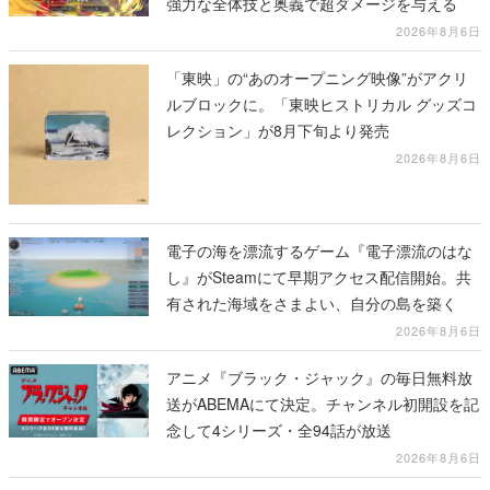
強力な全体技と奥義で超ダメージを与える
2026年8月6日
「東映」の“あのオープニング映像”がアクリ
ルブロックに。「東映ヒストリカル グッズコ
レクション」が8月下旬より発売
2026年8月6日
電子の海を漂流するゲーム『電子漂流のはな
し』がSteamにて早期アクセス配信開始。共
有された海域をさまよい、自分の島を築く
2026年8月6日
アニメ『ブラック・ジャック』の毎日無料放
送がABEMAにて決定。チャンネル初開設を記
念して4シリーズ・全94話が放送
2026年8月6日