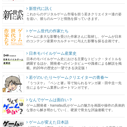
新世代に訊く
これからのデジタルゲーム市場を担う若きクリエイター達の姿
を追い、彼らのルーツと情熱を探っていきます。
ゲーム世代の作家たち
ゲームに多大な影響を受けた作家さんに取材し、ゲームが日本
のコンテンツ産業やカルチャーに与えた影響を探る企画です。
日本モバイルゲーム産業史
日本のモバイルゲーム史における主要なトピック・タイトルを
網羅するほか、開発者へのインタビューや識者による解説を掲
載。約20年の歴史が一望できる決定版！
若ゲのいたり〜ゲームクリエイターの青春〜
『うつヌケ』『ペンと箸』等で知られるマンガ家・田中圭一先
生によるゲーム業界レポートマンガです。
なんでゲームは面白い？
ゲーム開発者・hamatsu氏がゲームの魅力を画面や操作の具体的
な形から解き明かしていく、硬派で骨太な評論連載です。
ゲームが変えた日本語