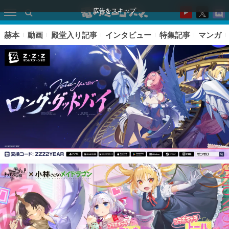
広告をスキップ
赫本
動画
殿堂入り記事
インタビュー
特集記事
マンガ
ピックアップ
電ファミのいま読まれている記事ランキング
アプリセール情報