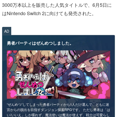
3000万本以上を販売した人気タイトルで、6月5日に
はNintendo Switch 2に向けても発売された。
AD
勇者パーティはぜんめつしました。
“ぜんめつ”してしまった勇者パーティから1人だけ選んで、ともに迷
宮からの脱出を目指すダンジョン探索RPGです。 ただし勇者は「は
い/いいえ」しか喋れず、魔法使いは魔法が使えず、戦士は可愛らし