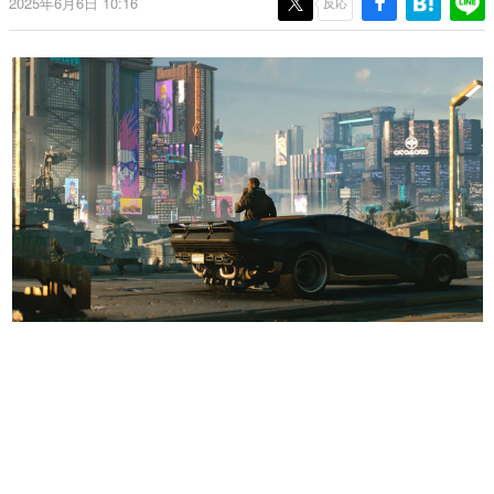
2025年6月6日 10:16
反応
日本のコンテンツ産業やカルチャーに与えた影響を探る企
画です。
日本モバイルゲーム産業史
日本のモバイルゲーム史における主要なトピック・タイト
ルを網羅するほか、開発者へのインタビューや識者による
解説を掲載。約20年の歴史が一望できる決定版！
若ゲのいたり〜ゲームクリエイターの青春〜
『うつヌケ』『ペンと箸』等で知られるマンガ家・田中圭
一先生によるゲーム業界レポートマンガです。
なんでゲームは面白い？
ゲーム開発者・hamatsu氏がゲームの魅力を画面や操作の
具体的な形から解き明かしていく、硬派で骨太な評論連載
です。
ゲームが変えた日本語
「経験値」「裏技」「ラスボス」… ゲームにまつわる言葉
の起源や用法の変遷を、コンピューター文化史研究家・タ
イニーP氏が徹底調査。
カテゴリ
特集記事