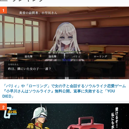
1
「パリィ」や「ローリング」で女の子と会話するソウルライク恋愛ゲーム
『小早川さんはソウルライク』無料公開。返事に失敗すると「YOU
DIED」
2