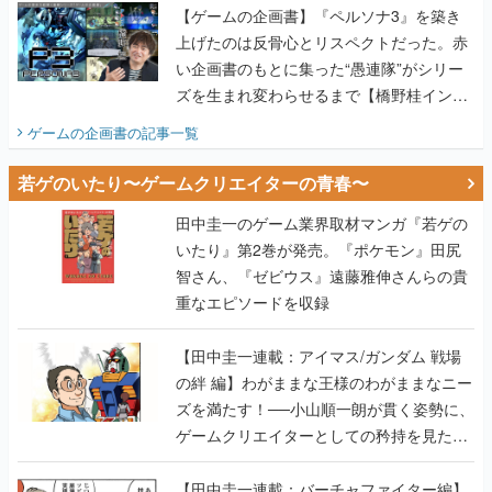
【ゲームの企画書】『ペルソナ3』を築き
上げたのは反骨心とリスペクトだった。赤
い企画書のもとに集った“愚連隊”がシリー
ズを生まれ変わらせるまで【橋野桂インタ
ビュー】
ゲームの企画書
の記事一覧
若ゲのいたり〜ゲームクリエイターの青春〜
田中圭一のゲーム業界取材マンガ『若ゲの
いたり』第2巻が発売。『ポケモン』田尻
智さん、『ゼビウス』遠藤雅伸さんらの貴
重なエピソードを収録
【田中圭一連載：アイマス/ガンダム 戦場
の絆 編】わがままな王様のわがままなニー
ズを満たす！──小山順一朗が貫く姿勢に、
ゲームクリエイターとしての矜持を見た
【若ゲのいたり最終回】
【田中圭一連載：バーチャファイター編】