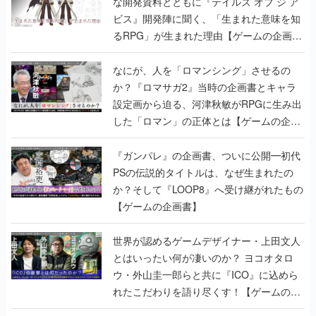
な開発資料とともに『テイルズ オブ ジ ア
ビス』開発陣に聞く、「生まれた意味を知
るRPG」が生まれた理由【ゲームの企画
書】
なにが、人を「ロマンシング」させるの
か？『ロマサガ2』当時の企画書とキャラ
設定画から迫る、河津秋敏がRPGに生み出
した「ロマン」の正体とは【ゲームの企画
書】
『ガンパレ』の企画書、ついに公開━初代
PSの伝説的タイトルは、なぜ生まれたの
か？そして『LOOP8』へ受け継がれたもの
【ゲームの企画書】
世界が認めるゲームデザイナー・上田文人
とはいったい何が凄いのか？ ヨコオタロ
ウ・外山圭一郎らと共に『ICO』に込めら
れたこだわりを語り尽くす！【ゲームの企
画書】