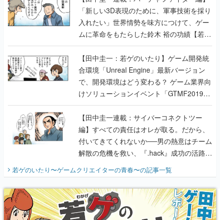
「新しい3D表現のために、軍事技術を採り
入れたい」世界情勢を味方につけて、ゲー
ムに革命をもたらした鈴木 裕の功績【若ゲ
のいたり】
【田中圭一：若ゲのいたり】ゲーム開発統
合環境「Unreal Engine」最新バージョン
で、開発環境はどう変わる？ ゲーム業界向
けソリューションイベント「GTMF2019」
に行って、より理解を深めよう【PR】
【田中圭一連載：サイバーコネクトツー
編】すべての責任はオレが取る。だから、
付いてきてくれないか──男の熱意はチーム
解散の危機を救い、『.hack』成功の活路を
開く。業界の快男児・松山 洋に流れる血は
若ゲのいたり〜ゲームクリエイターの青春〜
の記事一覧
『少年ジャンプ』色だった【若ゲのいた
り】