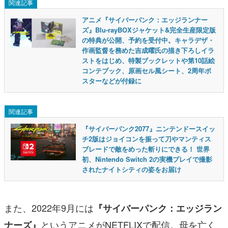
関連記事
アニメ『サイバーパンク：エッジランナー
ズ』Blu-rayBOXジャケット&完全生産限定版
の特典が公開、予約を受付中。キャラデザ・
作画監督を務めた吉成曜氏の描き下ろしイラ
ストをはじめ、特製ブックレットや第10話絵
コンテブック、原画セル風シート、2周年ポ
スターなどが付録に
関連記事
『サイバーパンク2077』ニンテンドースイッ
チ2版はジョイコンを振って刀やマンティス
ブレードで敵をめった斬りにできる！ 世界
初、Nintendo Switch 2の実機プレイで撮影
されたナイトシティの姿をお届け
また、2022年9月には
『サイバーパンク：エッジラン
というアニメがNETFLIXで配信。母を亡く
ナーズ』