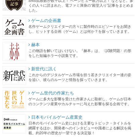
SNS拡散数が数千以上！ ページビュー数万以上！ などなど。多
くの人々に読まれた、電ファミ渾身の“殿堂入り”記事をまとめま
した。
ゲームの企画書
名作ゲームクリエイターの方々に製作時のエピソードをお聞き
し、ヒットする企画（ゲーム）とは何か？を探っていきます。
赫本
この物語を解いてはいけない。『赫本』は、〈試験問題〉の形
をした短編ホラー小説集です。
新世代に訊く
これからのデジタルゲーム市場を担う若きクリエイター達の姿
を追い、彼らのルーツと情熱を探っていきます。
ゲーム世代の作家たち
ゲームに多大な影響を受けた作家さんに取材し、ゲームが日本
のコンテンツ産業やカルチャーに与えた影響を探る企画です。
日本モバイルゲーム産業史
日本のモバイルゲーム史における主要なトピック・タイトルを
網羅するほか、開発者へのインタビューや識者による解説を掲
載。約20年の歴史が一望できる決定版！