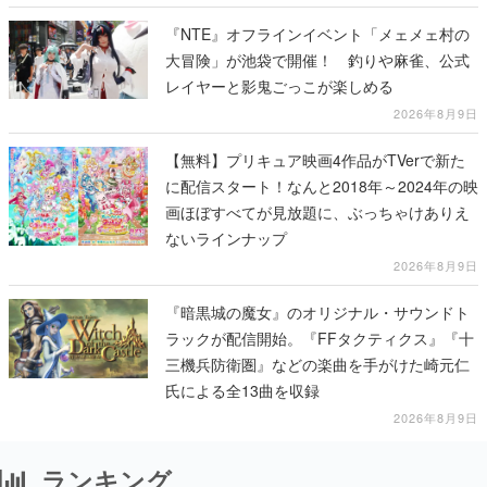
『NTE』オフラインイベント「メェメェ村の
大冒険」が池袋で開催！ 釣りや麻雀、公式
レイヤーと影鬼ごっこが楽しめる
2026年8月9日
【無料】プリキュア映画4作品がTVerで新た
に配信スタート！なんと2018年～2024年の映
画ほぼすべてが見放題に、ぶっちゃけありえ
ないラインナップ
2026年8月9日
『暗黒城の魔女』のオリジナル・サウンドト
ラックが配信開始。『FFタクティクス』『十
三機兵防衛圏』などの楽曲を手がけた崎元仁
氏による全13曲を収録
2026年8月9日
ランキング