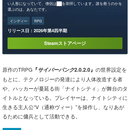
い人形になっていて、僧侶は██を崇拝しています。誰を救うのかを
選ぶのは、あなたです。
インディー
RPG
リリース日：2026年第4四半期
Steamストアページ
原作のTRPG
の世界設定を
『
サイバーパンク
2.0.2.0』
もとに、テクノロジーの発達により人体改造する者
や、ハッカーが蔓延る街「ナイトシティ」が舞台のタ
イトルとなっている。プレイヤーは、ナイトシティに
生きる主人公“V（通称ヴィー）”を操作し、なりあが
るために傭兵として活動できる。