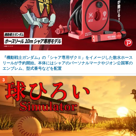
『機動戦士ガンダム』の「シャア専用ザクⅡ」をイメージした散水ホース
リールが予約開始。本体にはシャアのパーソナルマークやジオン公国軍の
エンブレム、型式番号などを配置
3