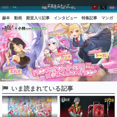
広告をスキップ
赫本
動画
殿堂入り記事
インタビュー
特集記事
マンガ
いま読まれている記事
ピックアップ
注目度
6611
注目度
2739
電ファミのいま読まれている記事ランキング
アプリセール情報