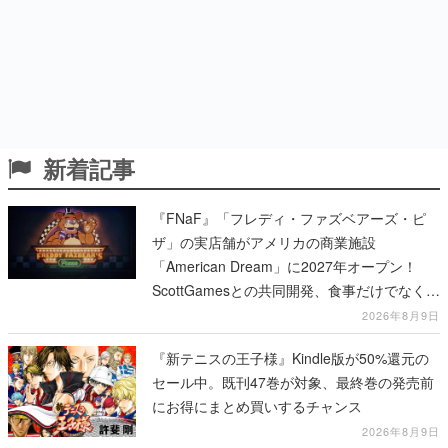
新着記事
『FNaF』「フレディ・ファズベアーズ・ピ
ザ」の実店舗がアメリカの商業施設
「American Dream」に2027年オープン！
ScottGamesとの共同開発、食事だけでなくス
テージショーや没入型のホラー体験も楽しめ
2026年8月9日
る
『新テニスの王子様』Kindle版が50%還元の
セール中。既刊47巻が対象、最終巻の発売前
にお得にまとめ買いするチャンス
2026年8月9日