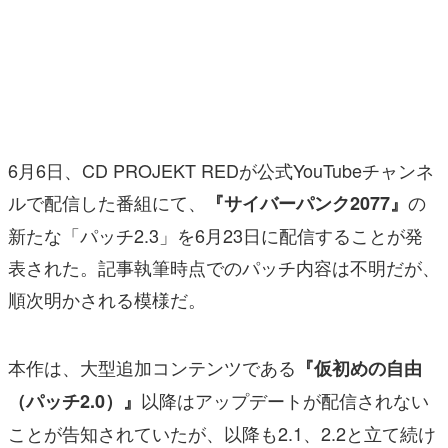
マンガ
女性向け
アプリレビュー
その他
6月6日、CD PROJEKT REDが公式YouTubeチャンネ
ルで配信した番組にて、
の
『サイバーパンク2077』
電ファミニコゲーマーとは？
新たな「パッチ2.3」を6月23日に配信することが発
運営：株式会社マレ
表された。記事執筆時点でのパッチ内容は不明だが、
順次明かされる模様だ。
本作は、大型追加コンテンツである
『仮初めの自由
以降はアップデートが配信されない
（パッチ2.0）』
ことが告知されていたが、以降も2.1、2.2と立て続け