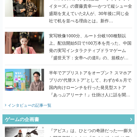
イターズ』の齋藤貴幸──かつて縦シュー全
盛期を支えていた2人が、30年後に同じ会
社で机を並べる理由とは。新作
『TATSUJIN EXTREME』で初タッグを組
んだレジェンド2人に訊く開発秘話
実写映像1000分、ルート分岐100種類以
上。配信開始5日で100万本を売った、中国
発の実写インタラクティブドラマゲーム
『盛世天下：女帝への道II』の、規模が違
うこだわりをプロデューサーに聞いた
半年でアプリストアをオープン？ スマホア
プリの“代替ストア”として、わずか6ヵ月で
国内向けローンチを行った発見型ストア
『あっぷアリーナ！』仕掛け人に話を聞い
てみた
インタビュー
の記事一覧
ゲームの企画書
『アビス』は、ひとつの奇跡だった──膨大