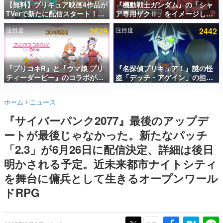
【無料】プリキュア映画4作品が
『機動戦士ガンダム』の「シャ
TVerで新たに配信スタート！な
ア専用ザクⅡ」をイメージした
インタビュー
んと2018年～2024年の映画ほぼ
散水ホースリールが予約開始。
注目度
2629
注目度
2442
すべてが見放題に、ぶっちゃけ
本体にはシャアのパーソナルマ
連載・特集一覧
ありえないラインナップ
ークやジオン公国軍のエンブレ
ム、型式番号などを配置
殿堂入り記事
SNS拡散数が数千以上！ ページビュー数万以上！ などな
『プリコネR』と『ウマ娘 プリ
『名探偵プリキュア！』謎の怪
ど。多くの人々に読まれた、電ファミ渾身の“殿堂入り”記
ティーダービー』のコラボが決
盗「デッチ・アゲイン」の担当
事をまとめました。
定！“最大170連無料”の8.5周年
キャストは天﨑滉平さんと判
キャンペーンなども発表
明。『Re:ゼロから始める異世
ゲームの企画書
ホーム
ニュース
界生活』オットー役、『ヒプノ
名作ゲームクリエイターの方々に製作時のエピソードをお
聞きし、ヒットする企画（ゲーム）とは何か？を探ってい
シスマイク』山田三郎役など
『サイバーパンク2077』最後のアップデ
きます。
ートが最後じゃなかった。新たなパッチ
赫本
この物語を解いてはいけない。『赫本』は、〈試験問題〉
「2.3」が6月26日に配信決定、詳細は後日
の形をした短編ホラー小説集です。
明かされる予定。近未来都市ナイトシティ
を舞台に傭兵として生きるオープンワール
新世代に訊く
これからのデジタルゲーム市場を担う若きクリエイター達
ドRPG
の姿を追い、彼らのルーツと情熱を探っていきます。
ゲーム世代の作家たち
ゲームに多大な影響を受けた作家さんに取材し、ゲームが