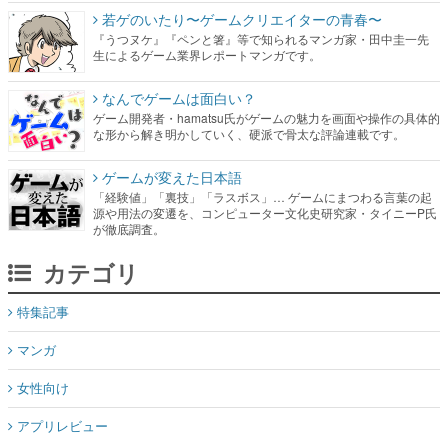
若ゲのいたり〜ゲームクリエイターの青春〜
『うつヌケ』『ペンと箸』等で知られるマンガ家・田中圭一先
生によるゲーム業界レポートマンガです。
なんでゲームは面白い？
ゲーム開発者・hamatsu氏がゲームの魅力を画面や操作の具体的
な形から解き明かしていく、硬派で骨太な評論連載です。
ゲームが変えた日本語
「経験値」「裏技」「ラスボス」… ゲームにまつわる言葉の起
源や用法の変遷を、コンピューター文化史研究家・タイニーP氏
が徹底調査。
カテゴリ
特集記事
マンガ
女性向け
アプリレビュー