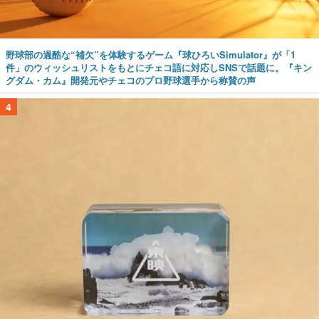
野球部の過酷な“補欠”を体験するゲーム『球ひろいSimulator』が「1
件」のウィッシュリストをもとにチェコ語に対応しSNSで話題に。『キン
グダム・カム』開発元やチェコのプロ野球選手から称賛の声
4