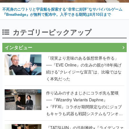
不死身のニワトリと宇宙船を探索する“非常に好評”なサバイバルゲーム
『Breathedge』が無料で配布中。入手できる期間は8月10日まで
カテゴリーピックアップ
インタビュー
「現実より意味のある仮想世界を作る」
──『EVE Online』の生みの親が18年掲げ
続ける”クレイジーな宣言”は、比喩ではな
く本気だった
作り込みのすさまじさにコラボ先も驚嘆
──『Wizardry Variants Daphne』
×『FFXI』コラボが期間限定なのにジョブ
もキャラも武器も戦闘システムもワンオフ
で作り込まれた理由を両ディレクターに聞
く
『TATSUJIN』の弓削雅稔×『ライデンファ