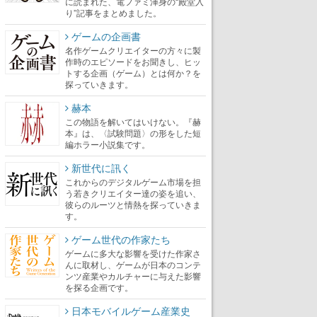
に読まれた、電ファミ渾身の“殿堂入
り”記事をまとめました。
ゲームの企画書
名作ゲームクリエイターの方々に製
作時のエピソードをお聞きし、ヒッ
トする企画（ゲーム）とは何か？を
探っていきます。
赫本
この物語を解いてはいけない。『赫
本』は、〈試験問題〉の形をした短
編ホラー小説集です。
新世代に訊く
これからのデジタルゲーム市場を担
う若きクリエイター達の姿を追い、
彼らのルーツと情熱を探っていきま
す。
ゲーム世代の作家たち
ゲームに多大な影響を受けた作家さ
んに取材し、ゲームが日本のコンテ
ンツ産業やカルチャーに与えた影響
を探る企画です。
日本モバイルゲーム産業史