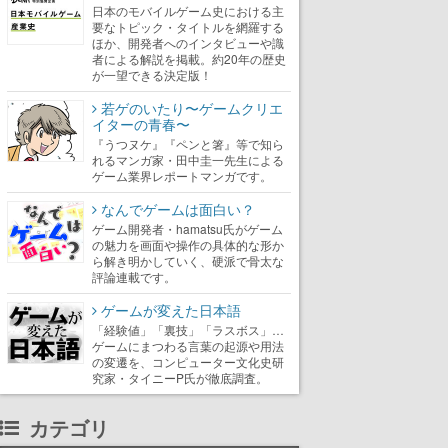
日本のモバイルゲーム史における主
要なトピック・タイトルを網羅する
ほか、開発者へのインタビューや識
者による解説を掲載。約20年の歴史
が一望できる決定版！
若ゲのいたり〜ゲームクリエ
イターの青春〜
『うつヌケ』『ペンと箸』等で知ら
れるマンガ家・田中圭一先生による
ゲーム業界レポートマンガです。
なんでゲームは面白い？
ゲーム開発者・hamatsu氏がゲーム
の魅力を画面や操作の具体的な形か
ら解き明かしていく、硬派で骨太な
評論連載です。
ゲームが変えた日本語
「経験値」「裏技」「ラスボス」…
ゲームにまつわる言葉の起源や用法
の変遷を、コンピューター文化史研
究家・タイニーP氏が徹底調査。
カテゴリ