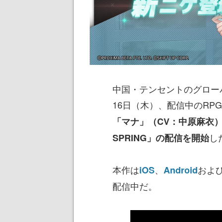
中国・テンセントのグローバルゲ
16日（木）、配信中のRPG
「マナ」（CV：中原麻衣）
し
SPRING」の配信を開始
本作は
、
およ
iOS
Android
配信中だ。