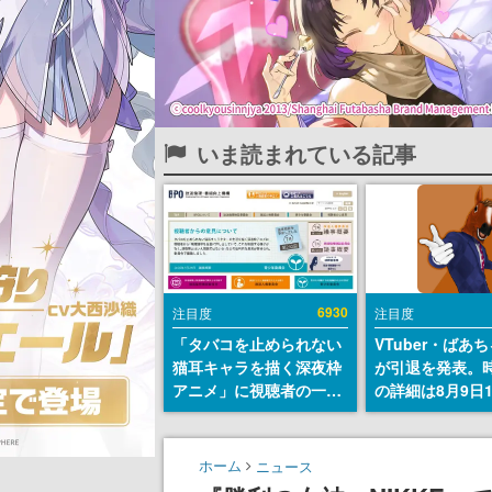
いま読まれている記事
6930
注目度
注目度
「タバコを止められない
VTuber・ばあ
猫耳キャラを描く深夜枠
が引退を発表。
アニメ」に視聴者の一部
の詳細は8月9日
から批判意見。違法薬物
の配信で説明
の使用と思しき描写も含
めて、BPOが議論を交わ
ホーム
ニュース
す