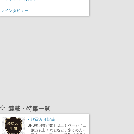
インタビュー
連載・特集一覧
殿堂入り記事
SNS拡散数が数千以上！ ページビュ
ー数万以上！ などなど。多くの人々