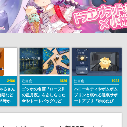
2486
1826
1023
注目度
注目度
ちゃるさん
ゴッホの名画『ローヌ川
ハローキティやポムポム
時期など
の星月夜』をあしらった
プリンと眠れる睡眠サポ
15時から
傘やトートバッグなどが
ートアプリ『ゆめたび』
登場。8月7日21時より2
が配信中。キャラごとの
日間限定で予約販売
ASMRや目覚ましアラー
ムも搭載