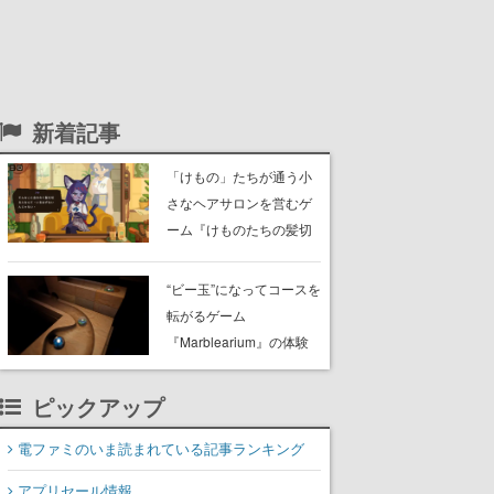
新着記事
「けもの」たちが通う小
さなヘアサロンを営むゲ
ーム『けものたちの髪切
り屋』体験版が配信開
始。悩みを持ったお客様
“ビー玉”になってコースを
と会話を交わし“本当に望
転がるゲーム
んでる髪型”を見つけ出す
『Marblearium』の体験
版がSteamで本日8月7日
より配信。Lo-Fiビートに
ピックアップ
乗って奇妙な空間を探検
電ファミのいま読まれている記事ランキング
アプリセール情報