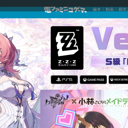
赫本
動画
殿堂