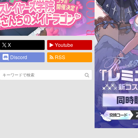
X
Youtube
Discord
RSS