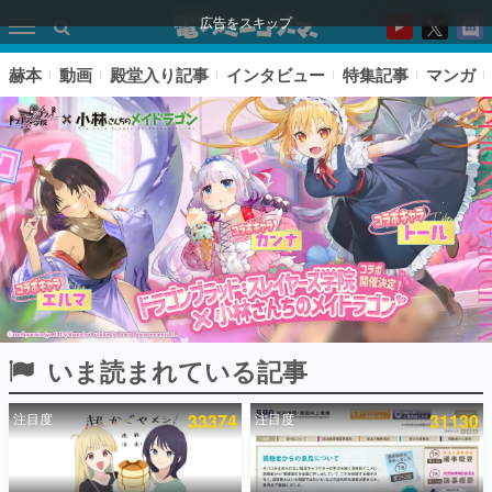
広告をスキップ
赫本
動画
殿堂入り記事
インタビュー
特集記事
マンガ
いま読まれている記事
ピックアップ
注目度
33374
注目度
31130
電ファミのいま読まれている記事ランキング
アプリセール情報