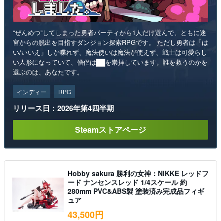
“ぜんめつ”してしまった勇者パーティから1人だけ選んで、ともに迷
宮からの脱出を目指すダンジョン探索RPGです。 ただし勇者は「は
い/いいえ」しか喋れず、魔法使いは魔法が使えず、戦士は可愛らし
い人形になっていて、僧侶は██を崇拝しています。誰を救うのかを
選ぶのは、あなたです。
インディー
RPG
リリース日：2026年第4四半期
Steamストアページ
Hobby sakura 勝利の女神：NIKKE レッドフ
ード ナンセンスレッド 1/4スケール 約
280mm PVC&ABS製 塗装済み完成品フィギ
ュア
43,500円