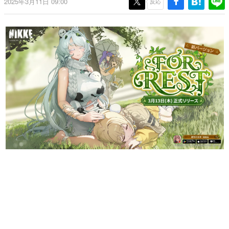
2025年3月11日 09:00
反応
日本のコンテンツ産業やカルチャーに与えた影響を探る企
画です。
日本モバイルゲーム産業史
日本のモバイルゲーム史における主要なトピック・タイト
ルを網羅するほか、開発者へのインタビューや識者による
解説を掲載。約20年の歴史が一望できる決定版！
若ゲのいたり〜ゲームクリエイターの青春〜
『うつヌケ』『ペンと箸』等で知られるマンガ家・田中圭
一先生によるゲーム業界レポートマンガです。
なんでゲームは面白い？
ゲーム開発者・hamatsu氏がゲームの魅力を画面や操作の
具体的な形から解き明かしていく、硬派で骨太な評論連載
です。
ゲームが変えた日本語
「経験値」「裏技」「ラスボス」… ゲームにまつわる言葉
の起源や用法の変遷を、コンピューター文化史研究家・タ
イニーP氏が徹底調査。
カテゴリ
特集記事