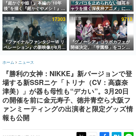
『超かぐや姫！』本編の“10年
「タバコを止められない猫耳キ
後”を描く『超かぐやメシ！』
ャラを描く深夜枠アニメ」に視
インタビュー
Web連載決定。新たなWebマン
聴者の一部から批判意見。違法
注目度
17303
注目度
9713
ガレーベル「ビビビコミック」
薬物の使用と思しき描写も含め
連載・特集一覧
にて特別話が掲載スタート、あ
て、BPOが議論を交わす
のお話には…まだ続きがある！
殿堂入り記事
SNS拡散数が数千以上！ ページビュー数万以上！ などな
『ファイナルファンタジーⅦ リ
『グノーシア』コラボカフェが
ど。多くの人々に読まれた、電ファミ渾身の“殿堂入り”記
ベレーション』の新映像が8月
開催決定。「学園祭」をコンセ
事をまとめました。
26日早朝に公開へ。『FF7』リ
プトに、模擬店やセツやSQ、ラ
メイクシリーズの完結編、
キオたちが学祭バンドを楽しむ
ゲームの企画書
ホーム
ニュース
「gamescom」のオープニング
様子を切り取った新グッズが展
名作ゲームクリエイターの方々に製作時のエピソードをお
聞きし、ヒットする企画（ゲーム）とは何か？を探ってい
ナイトライブにてディレクター
開
『勝利の女神：NIKKE』新バージョンで登
きます。
の浜口直樹氏が登壇する予定
場する新SSRニケ「トリナ（CV：高森奈
赫本
この物語を解いてはいけない。『赫本』は、〈試験問題〉
津美）」が器も母性も“デカい”。3月20日
の形をした短編ホラー小説集です。
の開催を前に金元寿子、徳井青空ら大阪フ
ァンミーティングの出演者と限定グッズ情
新世代に訊く
これからのデジタルゲーム市場を担う若きクリエイター達
報も公開
の姿を追い、彼らのルーツと情熱を探っていきます。
ゲーム世代の作家たち
ゲームに多大な影響を受けた作家さんに取材し、ゲームが