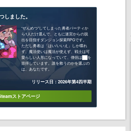
つしました。
“ぜんめつ”してしまった勇者パーティか
ら1人だけ選んで、ともに迷宮からの脱
出を目指すダンジョン探索RPGです。
ただし勇者は「はい/いいえ」しか喋れ
ず、魔法使いは魔法が使えず、戦士は可
愛らしい人形になっていて、僧侶は██を
崇拝しています。誰を救うのかを選ぶの
は、あなたです。
リリース日：2026年第4四半期
Steamストアページ