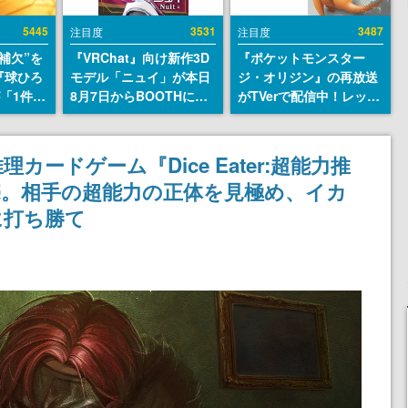
5445
3531
3487
注目度
注目度
補欠”を
『VRChat』向け新作3D
『ポケットモンスター
『球ひろ
モデル「ニュイ」が本日
ジ・オリジン』の再放送
』が「1件」
8月7日からBOOTHにて
がTVerで配信中！レッド
ストをも
発売。瞳に光る星や感情
（CV：竹内順子）が主人
対応し
豊かな表情が、小悪魔か
公のオリジナルアニメ
『キング
わいい
ードゲーム『Dice Eater:超能力推
発元やチ
売。相手の超能力の正体を見極め、イカ
選手から
に打ち勝て