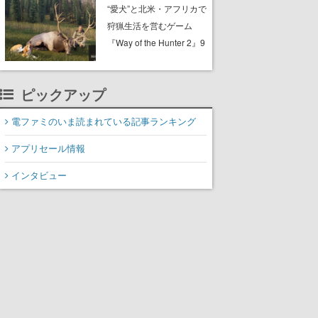
配布中。入手できる期間
“愛犬”と北米・アフリカで
は8月10日まで
狩猟生活を営むゲーム
『Way of the Hunter 2』9
月29日に正式版が発売決
定。猟犬は動物を追跡し
ピックアップ
てくれる忠実な相棒とし
て登場し、冒険を重ねる
電ファミのいま読まれている記事ランキング
と成長する。記念撮影も
可能
アプリセール情報
インタビュー