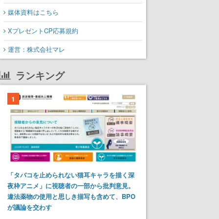
媒体資料はこちら
XプレゼントCP応募規約
運営：株式会社マレ
ランキング
1
「タバコを止められない猫耳キャラを描く深
夜枠アニメ」に視聴者の一部から批判意見。
違法薬物の使用と思しき描写も含めて、BPO
が議論を交わす