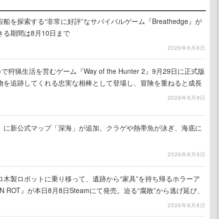
を探索する“非常に好評”なサバイバルゲーム『Breathedge』が
る期間は8月10日まで
2026年8月8日
狩猟生活を営むゲーム『Way of the Hunter 2』9月29日に正式版
物を追跡してくれる忠実な相棒として登場し、冒険を重ねると成長
2026年8月8日
』に新公式マップ「深海」が追加。クラゲや熱帯魚が泳ぎ、海底に
2026年8月8日
ロ木製ロボットに乗り移って、遺跡から“家具”を持ち帰るホラーア
N ROT』が本日8月8日Steamにて発売。迫る“腐敗”から逃げ延び、
を再建
2026年8月8日