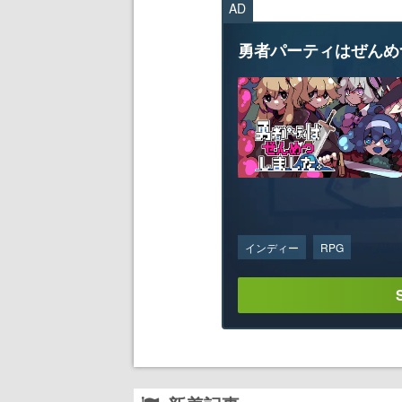
AD
勇者パーティはぜんめ
インディー
RPG