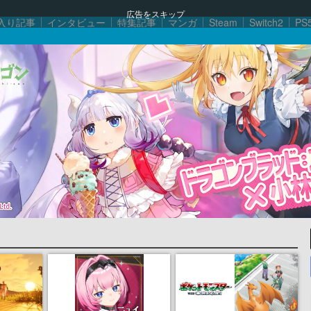
広告をスキップ
入り記事
インタビュー
特集記事
マンガ
Steam
Switch2
PS