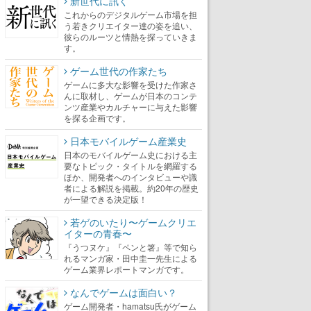
新世代に訊く
これからのデジタルゲーム市場を担
う若きクリエイター達の姿を追い、
彼らのルーツと情熱を探っていきま
す。
ゲーム世代の作家たち
ゲームに多大な影響を受けた作家さ
んに取材し、ゲームが日本のコンテ
ンツ産業やカルチャーに与えた影響
を探る企画です。
日本モバイルゲーム産業史
日本のモバイルゲーム史における主
要なトピック・タイトルを網羅する
ほか、開発者へのインタビューや識
者による解説を掲載。約20年の歴史
が一望できる決定版！
若ゲのいたり〜ゲームクリエ
イターの青春〜
『うつヌケ』『ペンと箸』等で知ら
れるマンガ家・田中圭一先生による
ゲーム業界レポートマンガです。
なんでゲームは面白い？
ゲーム開発者・hamatsu氏がゲーム