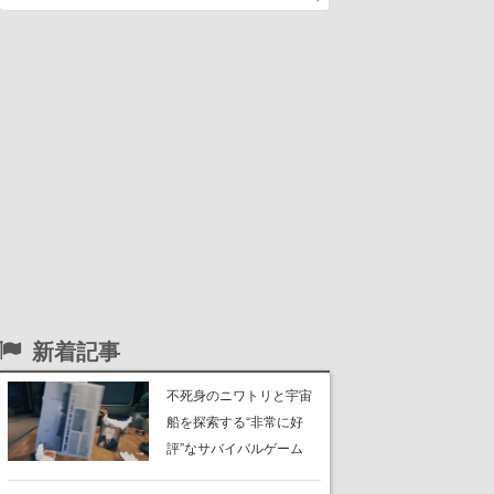
新着記事
不死身のニワトリと宇宙
船を探索する“非常に好
評”なサバイバルゲーム
『Breathedge』が無料で