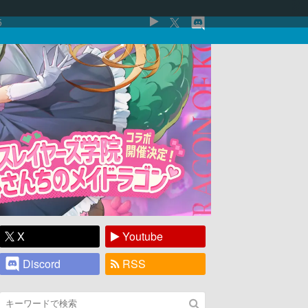
5
X
Youtube
Discord
RSS