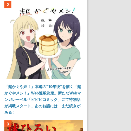
2
『超かぐや姫！』本編の“10年後”を描く『超
かぐやメシ！』Web連載決定。新たなWebマ
ンガレーベル「ビビビコミック」にて特別話
が掲載スタート、あのお話には…まだ続きが
ある！
3