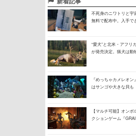
新着記事
不死身のニワトリと宇宙船
無料で配布中。入手でき
“愛犬”と北米・アフリカで
が発売決定。猟犬は動
する。記念撮影も可能
『めっちゃカメレオン
はサンゴや大きな貝も
【マルチ可能】オンボ
クションゲーム『GRAI
持ち帰った家具で基地