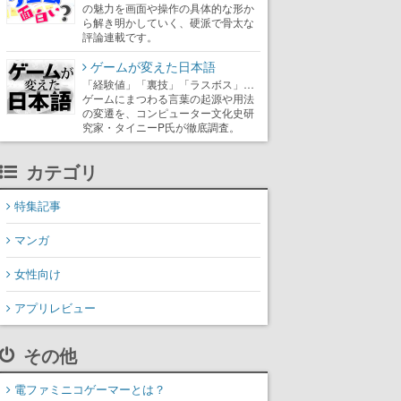
の魅力を画面や操作の具体的な形か
ら解き明かしていく、硬派で骨太な
評論連載です。
ゲームが変えた日本語
「経験値」「裏技」「ラスボス」…
ゲームにまつわる言葉の起源や用法
の変遷を、コンピューター文化史研
究家・タイニーP氏が徹底調査。
カテゴリ
特集記事
マンガ
女性向け
アプリレビュー
その他
電ファミニコゲーマーとは？