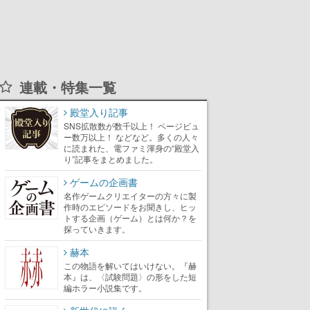
連載・特集一覧
殿堂入り記事
SNS拡散数が数千以上！ ページビュ
ー数万以上！ などなど。多くの人々
に読まれた、電ファミ渾身の“殿堂入
り”記事をまとめました。
ゲームの企画書
名作ゲームクリエイターの方々に製
作時のエピソードをお聞きし、ヒッ
トする企画（ゲーム）とは何か？を
探っていきます。
赫本
この物語を解いてはいけない。『赫
本』は、〈試験問題〉の形をした短
編ホラー小説集です。