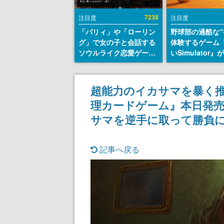
7238
注目度
注目度
「パリィ」や「ローリン
野球部の過酷な“
グ」で女の子と会話する
体験するゲーム
ソウルライク恋愛ゲーム
いSimulator
『小早川さんはソウルラ
のウィッシュリ
イク』無料公開。返事に
とにチェコ語に
失敗すると「YOU
SNSで話題に。
超能力のイカサマを暴く推理カ
DIED」
ダム・カム』開
理カードゲーム』本日発
ェコのプロ野球
称賛の声
サマを逆手に取って勝負
記事へ戻る