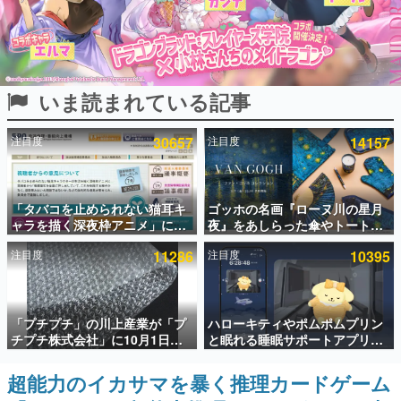
インタビュー
連載・特集一覧
いま読まれている記事
殿堂入り記事
SNS拡散数が数千以上！ ページビュー数万以上！ などな
ど。多くの人々に読まれた、電ファミ渾身の“殿堂入り”記
注目度
30657
注目度
14157
事をまとめました。
ゲームの企画書
名作ゲームクリエイターの方々に製作時のエピソードをお
聞きし、ヒットする企画（ゲーム）とは何か？を探ってい
「タバコを止められない猫耳キ
ゴッホの名画『ローヌ川の星月
きます。
ャラを描く深夜枠アニメ」に視
夜』をあしらった傘やトートバ
聴者の一部から批判意見。違法
ッグなどが登場。8月7日21時よ
赫本
注目度
11286
注目度
10395
薬物の使用と思しき描写も含め
り2日間限定で予約販売
この物語を解いてはいけない。『赫本』は、〈試験問題〉
て、BPOが議論を交わす
の形をした短編ホラー小説集です。
新世代に訊く
「プチプチ」の川上産業が「プ
ハローキティやポムポムプリン
これからのデジタルゲーム市場を担う若きクリエイター達
チプチ株式会社」に10月1日よ
と眠れる睡眠サポートアプリ
の姿を追い、彼らのルーツと情熱を探っていきます。
り社名変更へ。創業58年で初め
『ゆめたび』が配信中。キャラ
ての変更で、“プチッ”と鳴るお
ごとのASMRや目覚ましアラー
超能力のイカサマを暴く推理カードゲーム
ゲーム世代の作家たち
なじみの緩衝材が会社の名前に
ムも搭載
ゲームに多大な影響を受けた作家さんに取材し、ゲームが