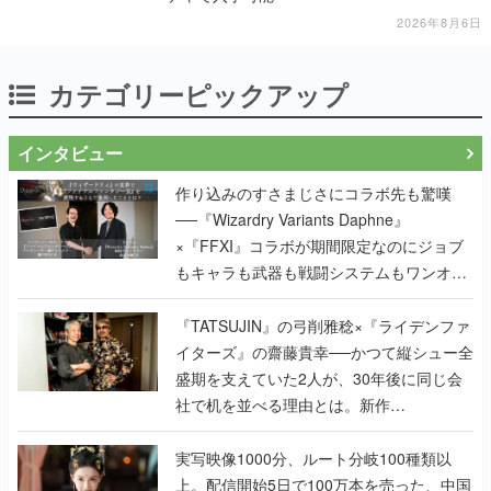
2026年8月6日
カテゴリーピックアップ
インタビュー
作り込みのすさまじさにコラボ先も驚嘆
──『Wizardry Variants Daphne』
×『FFXI』コラボが期間限定なのにジョブ
もキャラも武器も戦闘システムもワンオフ
で作り込まれた理由を両ディレクターに聞
く
『TATSUJIN』の弓削雅稔×『ライデンファ
イターズ』の齋藤貴幸──かつて縦シュー全
盛期を支えていた2人が、30年後に同じ会
社で机を並べる理由とは。新作
『TATSUJIN EXTREME』で初タッグを組
んだレジェンド2人に訊く開発秘話
実写映像1000分、ルート分岐100種類以
上。配信開始5日で100万本を売った、中国