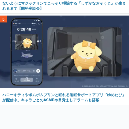
ないようにマジックリンでこっそり掃除する『しずかなおそうじ』が生ま
れるまで【開発座談会】
5
ハローキティやポムポムプリンと眠れる睡眠サポートアプリ『ゆめたび』
が配信中。キャラごとのASMRや目覚ましアラームも搭載