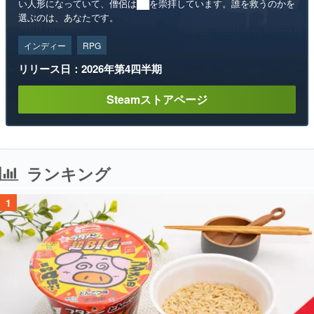
い人形になっていて、僧侶は██を崇拝しています。誰を救うのかを
選ぶのは、あなたです。
インディー
RPG
リリース日：2026年第4四半期
Steamストアページ
ランキング
1