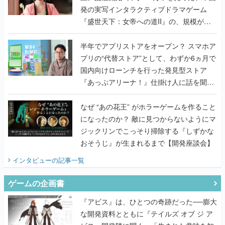
発の実写インタラクティブドラマゲーム
『盛世天下：女帝への道II』の、規模が違
うこだわりをプロデューサーに聞いた
半年でアプリストアをオープン？ スマホア
プリの“代替ストア”として、わずか6ヵ月で
国内向けローンチを行った発見型ストア
『あっぷアリーナ！』仕掛け人に話を聞い
てみた
なぜ “あの花王” がホラーゲームを作ること
になったのか？ 敵に見つからないようにマ
ジックリンでこっそり掃除する『しずかな
おそうじ』が生まれるまで【開発座談会】
インタビュー
の記事一覧
ゲームの企画書
『アビス』は、ひとつの奇跡だった──膨大
な開発資料とともに『テイルズ オブ ジ ア