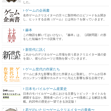
した。
ゲームの企画書
名作ゲームクリエイターの方々に製作時のエピソードをお聞き
し、ヒットする企画（ゲーム）とは何か？を探っていきます。
赫本
この物語を解いてはいけない。『赫本』は、〈試験問題〉の形
をした短編ホラー小説集です。
新世代に訊く
これからのデジタルゲーム市場を担う若きクリエイター達の姿
を追い、彼らのルーツと情熱を探っていきます。
ゲーム世代の作家たち
ゲームに多大な影響を受けた作家さんに取材し、ゲームが日本
のコンテンツ産業やカルチャーに与えた影響を探る企画です。
日本モバイルゲーム産業史
日本のモバイルゲーム史における主要なトピック・タイトルを
網羅するほか、開発者へのインタビューや識者による解説を掲
載。約20年の歴史が一望できる決定版！
若ゲのいたり〜ゲームクリエイターの青春〜