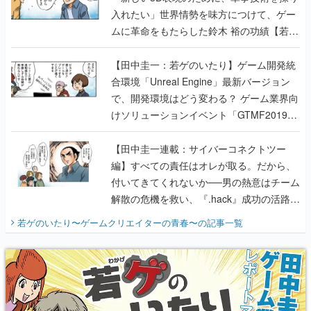
入れたい」世界情勢を味方につけて、ゲー
ムに革命をもたらした鈴木 裕の功績【若ゲ
のいたり】
【田中圭一：若ゲのいたり】ゲーム開発統
合環境「Unreal Engine」最新バージョン
で、開発環境はどう変わる？ ゲーム業界向
けソリューションイベント「GTMF2019」
に行って、より理解を深めよう【PR】
【田中圭一連載：サイバーコネクトツー
編】すべての責任はオレが取る。だから、
付いてきてくれないか──男の熱意はチーム
解散の危機を救い、『.hack』成功の活路を
開く。業界の快男児・松山 洋に流れる血は
若ゲのいたり〜ゲームクリエイターの青春〜
の記事一覧
『少年ジャンプ』色だった【若ゲのいた
り】