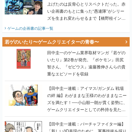
上げたのは反骨心とリスペクトだった。赤
い企画書のもとに集った“愚連隊”がシリー
ズを生まれ変わらせるまで【橋野桂インタ
ビュー】
ゲームの企画書
の記事一覧
若ゲのいたり〜ゲームクリエイターの青春〜
田中圭一のゲーム業界取材マンガ『若ゲの
いたり』第2巻が発売。『ポケモン』田尻
智さん、『ゼビウス』遠藤雅伸さんらの貴
重なエピソードを収録
【田中圭一連載：アイマス/ガンダム 戦場
の絆 編】わがままな王様のわがままなニー
ズを満たす！──小山順一朗が貫く姿勢に、
ゲームクリエイターとしての矜持を見た
【若ゲのいたり最終回】
【田中圭一連載：バーチャファイター編】
「新しい3D表現のために、軍事技術を採り