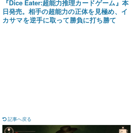
『Dice Eater:超能力推理カードゲーム』本
日本のコンテンツ産業やカルチャーに与えた影響を探る企
日発売。相手の超能力の正体を見極め、イ
画です。
カサマを逆手に取って勝負に打ち勝て
日本モバイルゲーム産業史
日本のモバイルゲーム史における主要なトピック・タイト
ルを網羅するほか、開発者へのインタビューや識者による
解説を掲載。約20年の歴史が一望できる決定版！
若ゲのいたり〜ゲームクリエイターの青春〜
『うつヌケ』『ペンと箸』等で知られるマンガ家・田中圭
一先生によるゲーム業界レポートマンガです。
なんでゲームは面白い？
ゲーム開発者・hamatsu氏がゲームの魅力を画面や操作の
具体的な形から解き明かしていく、硬派で骨太な評論連載
です。
ゲームが変えた日本語
「経験値」「裏技」「ラスボス」… ゲームにまつわる言葉
の起源や用法の変遷を、コンピューター文化史研究家・タ
イニーP氏が徹底調査。
カテゴリ
記事へ戻る
特集記事