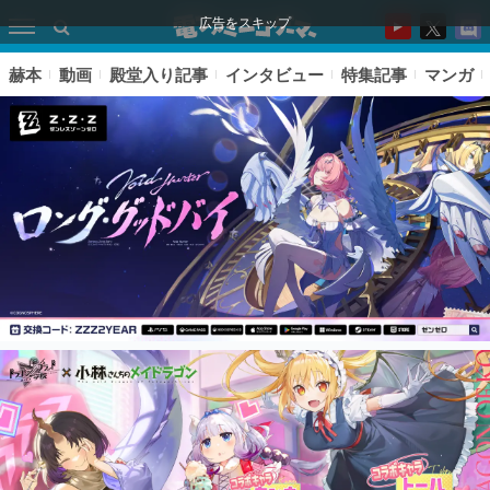
広告をスキップ
赫本
動画
殿堂入り記事
インタビュー
特集記事
マンガ
ピックアップ
電ファミのいま読まれている記事ランキング
アプリセール情報