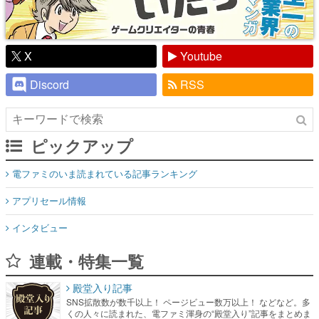
X
Youtube
Discord
RSS
ピックアップ
電ファミのいま読まれている記事ランキング
アプリセール情報
インタビュー
連載・特集一覧
殿堂入り記事
SNS拡散数が数千以上！ ページビュー数万以上！ などなど。多
くの人々に読まれた、電ファミ渾身の“殿堂入り”記事をまとめま