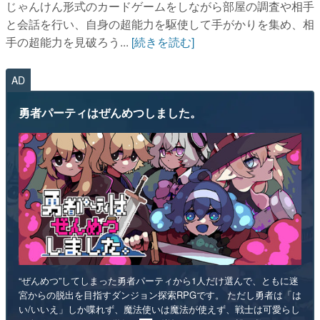
じゃんけん形式のカードゲームをしながら部屋の調査や相手
と会話を行い、自身の超能力を駆使して手がかりを集め、相
手の超能力を見破ろう...
[続きを読む]
AD
勇者パーティはぜんめつしました。
“ぜんめつ”してしまった勇者パーティから1人だけ選んで、ともに迷
宮からの脱出を目指すダンジョン探索RPGです。 ただし勇者は「は
い/いいえ」しか喋れず、魔法使いは魔法が使えず、戦士は可愛らし