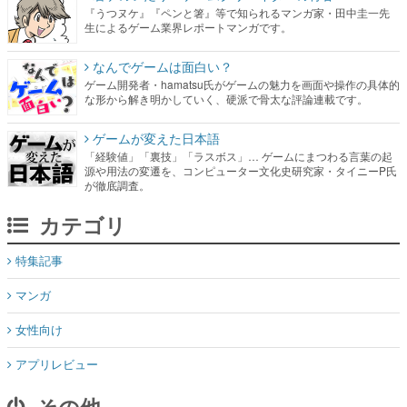
『うつヌケ』『ペンと箸』等で知られるマンガ家・田中圭一先
生によるゲーム業界レポートマンガです。
なんでゲームは面白い？
ゲーム開発者・hamatsu氏がゲームの魅力を画面や操作の具体的
な形から解き明かしていく、硬派で骨太な評論連載です。
ゲームが変えた日本語
「経験値」「裏技」「ラスボス」… ゲームにまつわる言葉の起
源や用法の変遷を、コンピューター文化史研究家・タイニーP氏
が徹底調査。
カテゴリ
特集記事
マンガ
女性向け
アプリレビュー
その他