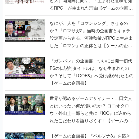
ビス』開発陣に聞く、「生まれた意味を知
るRPG」が生まれた理由【ゲームの企画
書】
なにが、人を「ロマンシング」させるの
か？『ロマサガ2』当時の企画書とキャラ
設定画から迫る、河津秋敏がRPGに生み出
した「ロマン」の正体とは【ゲームの企画
書】
『ガンパレ』の企画書、ついに公開━初代
PSの伝説的タイトルは、なぜ生まれたの
か？そして『LOOP8』へ受け継がれたもの
【ゲームの企画書】
世界が認めるゲームデザイナー・上田文人
とはいったい何が凄いのか？ ヨコオタロ
ウ・外山圭一郎らと共に『ICO』に込めら
れたこだわりを語り尽くす！【ゲームの企
画書】
【ゲームの企画書】『ペルソナ3』を築き