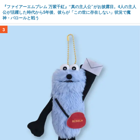
『ファイアーエムブレム 万紫千紅』“真の主人公”がお披露目。4人の主人
公が活躍した時代から5年後、彼らが「この世に存在しない」状況で魔
神・バロールと戦う
3