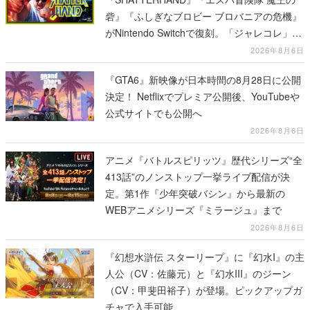
砦』『ふしぎなブロビー ブロバニアの危機』
がNintendo Switchで復刻。「ジャレコレ」シ
リーズから3作が発売予定
2026年8月6日
『GTA6』新映像が日本時間の8月28日に公開
決定！ Netflixでプレミア公開後、YouTubeや
公式サイトでも公開へ
2026年8月6日
アニメ『バトルスピリッツ』歴代シリーズ“全
413話”のノンストップ一挙ライブ配信が決
定。第1作『少年突破バシン』から最新の
WEBアニメシリーズ『ミラージュ』まで
2026年8月6日
『幻想水滸伝 スターリープ』に『幻水I』の主
人公（CV：佐藤元）と『幻水III』のジーン
（CV：甲斐田裕子）が登場。ピックアップガ
チャで入手可能