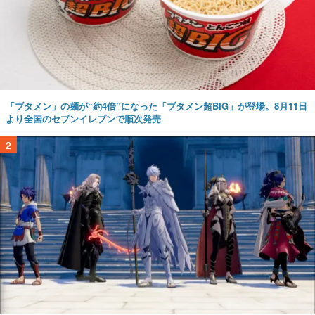
「ブタメン」の麺が“約4倍”になった「ブタメン超BIG」が登場。8月11日
より全国のセブンイレブンで順次発売
2