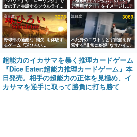
「パリィ」や「ローリング」で
『機動戦士ガンダム』の「シャ
女の子と会話するソウルライク
ア専用ザクⅡ」をイメージした
インタビュー
恋愛ゲーム『小早川さんはソウ
散水ホースリールが予約開始。
注目度
3278
注目度
3069
ルライク』無料公開。返事に失
本体にはシャアのパーソナルマ
連載・特集一覧
敗すると「YOU DIED」
ークやジオン公国軍のエンブレ
ム、型式番号などを配置
殿堂入り記事
野球部の過酷な“補欠”を体験す
不死身のニワトリと宇宙船を探
SNS拡散数が数千以上！ ページビュー数万以上！ などな
ど。多くの人々に読まれた、電ファミ渾身の“殿堂入り”記
るゲーム『球ひろい
索する“非常に好評”なサバイバ
事をまとめました。
Simulator』が「1件」のウィッ
ルゲーム『Breathedge』が無
シュリストをもとにチェコ語に
料で配布中。入手できる期間は8
超能力のイカサマを暴く推理カードゲーム
ゲームの企画書
対応しSNSで話題に。『キング
月10日まで
名作ゲームクリエイターの方々に製作時のエピソードをお
『Dice Eater:超能力推理カードゲーム』本
ダム・カム』開発元やチェコの
聞きし、ヒットする企画（ゲーム）とは何か？を探ってい
プロ野球選手から称賛の声
きます。
日発売。相手の超能力の正体を見極め、イ
赫本
カサマを逆手に取って勝負に打ち勝て
この物語を解いてはいけない。『赫本』は、〈試験問題〉
の形をした短編ホラー小説集です。
新世代に訊く
これからのデジタルゲーム市場を担う若きクリエイター達
の姿を追い、彼らのルーツと情熱を探っていきます。
ゲーム世代の作家たち
ゲームに多大な影響を受けた作家さんに取材し、ゲームが