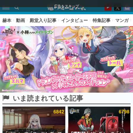
広告をスキップ
赫本
動画
殿堂入り記事
インタビュー
特集記事
マンガ
いま読まれている記事
ピックアップ
注目度
6842
注目度
6798
電ファミのいま読まれている記事ランキング
アプリセール情報