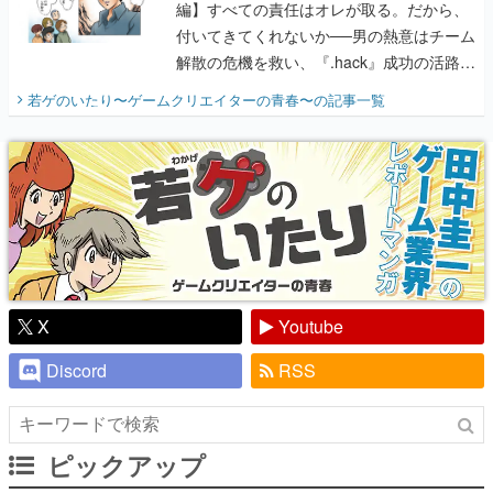
編】すべての責任はオレが取る。だから、
付いてきてくれないか──男の熱意はチーム
解散の危機を救い、『.hack』成功の活路を
開く。業界の快男児・松山 洋に流れる血は
若ゲのいたり〜ゲームクリエイターの青春〜
の記事一覧
『少年ジャンプ』色だった【若ゲのいた
り】
X
Youtube
Discord
RSS
ピックアップ