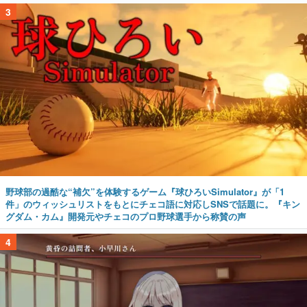
3
野球部の過酷な“補欠”を体験するゲーム『球ひろいSimulator』が「1
件」のウィッシュリストをもとにチェコ語に対応しSNSで話題に。『キン
グダム・カム』開発元やチェコのプロ野球選手から称賛の声
4