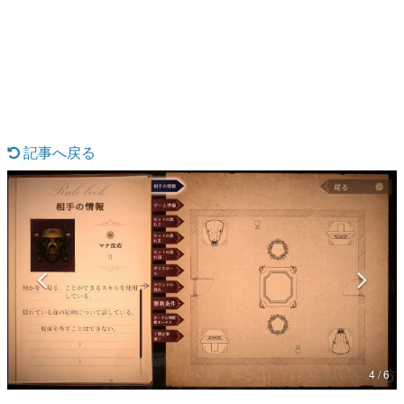
日本のコンテンツ産業やカルチャーに与えた影響を探る企
画です。
日本モバイルゲーム産業史
日本のモバイルゲーム史における主要なトピック・タイト
ルを網羅するほか、開発者へのインタビューや識者による
解説を掲載。約20年の歴史が一望できる決定版！
若ゲのいたり〜ゲームクリエイターの青春〜
『うつヌケ』『ペンと箸』等で知られるマンガ家・田中圭
記事へ戻る
一先生によるゲーム業界レポートマンガです。
なんでゲームは面白い？
ゲーム開発者・hamatsu氏がゲームの魅力を画面や操作の
具体的な形から解き明かしていく、硬派で骨太な評論連載
です。
ゲームが変えた日本語
「経験値」「裏技」「ラスボス」… ゲームにまつわる言葉
の起源や用法の変遷を、コンピューター文化史研究家・タ
イニーP氏が徹底調査。
カテゴリ
4 / 6
特集記事