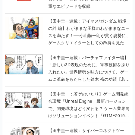
重なエピソードを収録
【田中圭一連載：アイマス/ガンダム 戦場
の絆 編】わがままな王様のわがままなニー
ズを満たす！──小山順一朗が貫く姿勢に、
ゲームクリエイターとしての矜持を見た
【若ゲのいたり最終回】
【田中圭一連載：バーチャファイター編】
「新しい3D表現のために、軍事技術を採り
入れたい」世界情勢を味方につけて、ゲー
ムに革命をもたらした鈴木 裕の功績【若ゲ
のいたり】
【田中圭一：若ゲのいたり】ゲーム開発統
合環境「Unreal Engine」最新バージョン
で、開発環境はどう変わる？ ゲーム業界向
けソリューションイベント「GTMF2019」
に行って、より理解を深めよう【PR】
【田中圭一連載：サイバーコネクトツー