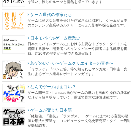
を追い、彼らのルーツと情熱を探っていきます。
ゲーム世代の作家たち
ゲームに多大な影響を受けた作家さんに取材し、ゲームが日本
のコンテンツ産業やカルチャーに与えた影響を探る企画です。
日本モバイルゲーム産業史
日本のモバイルゲーム史における主要なトピック・タイトルを
網羅するほか、開発者へのインタビューや識者による解説を掲
載。約20年の歴史が一望できる決定版！
若ゲのいたり〜ゲームクリエイターの青春〜
『うつヌケ』『ペンと箸』等で知られるマンガ家・田中圭一先
生によるゲーム業界レポートマンガです。
なんでゲームは面白い？
ゲーム開発者・hamatsu氏がゲームの魅力を画面や操作の具体的
な形から解き明かしていく、硬派で骨太な評論連載です。
ゲームが変えた日本語
「経験値」「裏技」「ラスボス」… ゲームにまつわる言葉の起
源や用法の変遷を、コンピューター文化史研究家・タイニーP氏
が徹底調査。