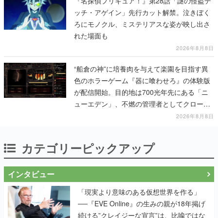
『名探偵プリキュア！』第28話「謎の怪盗デ
ッチ・アゲイン」先行カット解禁。泣きぼく
ろにモノクル、ミステリアスな姿が映し出さ
れた場面も
2026年8月8日
“船倉の神”に培養肉を与えて楽園を目指す異
色のホラーゲーム『器に喰わせろ』の体験版
が配信開始。目的地は700光年先にある「ニ
ューエデン」、不燃の管理者としてクローン
人間を増やし、加工して神に捧げる
2026年8月8日
カテゴリーピックアップ
インタビュー
「現実より意味のある仮想世界を作る」
──『EVE Online』の生みの親が18年掲げ
続ける”クレイジーな宣言”は、比喩ではな