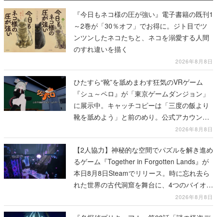
『今日もネコ様の圧が強い』電子書籍の既刊1
～2巻が「30％オフ」でお得に。ジト目でツ
ンツンしたネコたちと、ネコを溺愛する人間
のすれ違いを描く
2026年8月8日
ひたすら“靴”を舐めまわす狂気のVRゲーム
『シュ～ペロ』が「東京ゲームダンジョン」
に展示中。キャッチコピーは「三度の飯より
靴を舐めよう」と前のめり。公式アカウント
も開設され、2026年リリースに向けて開発中
2026年8月8日
【2人協力】神秘的な空間でパズルを解き進め
るゲーム『Together in Forgotten Lands』が
本日8月8日Steamでリリース。時に忘れ去ら
れた世界の古代洞窟を舞台に、4つのバイオー
ムを探索しながら脱出を目指す
2026年8月8日