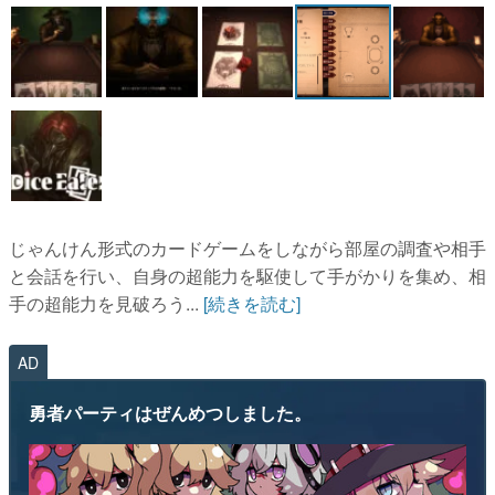
マンガ
女性向け
アプリレビュー
その他
電ファミニコゲーマーとは？
じゃんけん形式のカードゲームをしながら部屋の調査や相手
運営：株式会社マレ
と会話を行い、自身の超能力を駆使して手がかりを集め、相
手の超能力を見破ろう...
[続きを読む]
AD
勇者パーティはぜんめつしました。