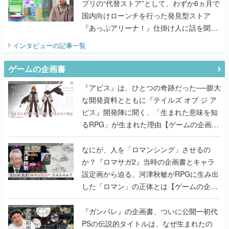
プリの“代替ストア”として、わずか6ヵ月で
国内向けローンチを行った発見型ストア
『あっぷアリーナ！』仕掛け人に話を聞い
てみた
インタビュー
の記事一覧
ゲームの企画書
『アビス』は、ひとつの奇跡だった──膨大
な開発資料とともに『テイルズ オブ ジ ア
ビス』開発陣に聞く、「生まれた意味を知
るRPG」が生まれた理由【ゲームの企画
書】
なにが、人を「ロマンシング」させるの
か？『ロマサガ2』当時の企画書とキャラ
設定画から迫る、河津秋敏がRPGに生み出
した「ロマン」の正体とは【ゲームの企画
書】
『ガンパレ』の企画書、ついに公開━初代
PSの伝説的タイトルは、なぜ生まれたの