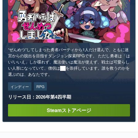
“ぜんめつ”してしまった勇者パーティから1人だけ選んで、ともに迷
宮からの脱出を目指すダンジョン探索RPGです。 ただし勇者は「は
い/いいえ」しか喋れず、魔法使いは魔法が使えず、戦士は可愛らし
い人形になっていて、僧侶は██を崇拝しています。誰を救うのかを
選ぶのは、あなたです。
インディー
RPG
リリース日：2026年第4四半期
Steamストアページ