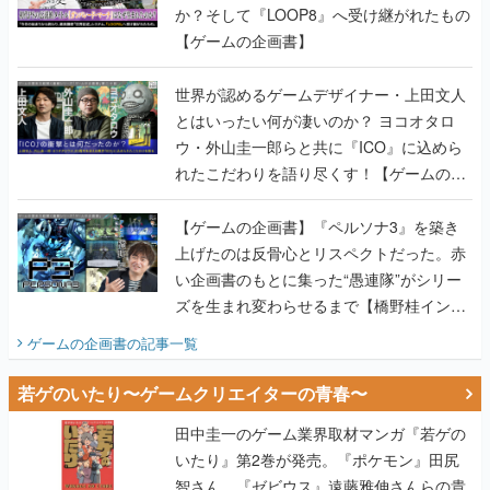
か？そして『LOOP8』へ受け継がれたもの
【ゲームの企画書】
世界が認めるゲームデザイナー・上田文人
とはいったい何が凄いのか？ ヨコオタロ
ウ・外山圭一郎らと共に『ICO』に込めら
れたこだわりを語り尽くす！【ゲームの企
画書】
【ゲームの企画書】『ペルソナ3』を築き
上げたのは反骨心とリスペクトだった。赤
い企画書のもとに集った“愚連隊”がシリー
ズを生まれ変わらせるまで【橋野桂インタ
ビュー】
ゲームの企画書
の記事一覧
若ゲのいたり〜ゲームクリエイターの青春〜
田中圭一のゲーム業界取材マンガ『若ゲの
いたり』第2巻が発売。『ポケモン』田尻
智さん、『ゼビウス』遠藤雅伸さんらの貴