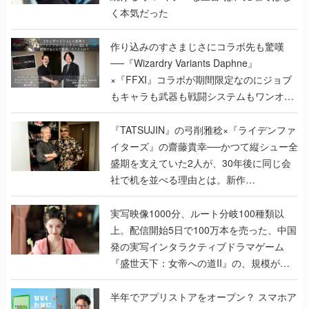
く本気だった
作り込みのすさまじさにコラボ先も驚嘆
──『Wizardry Variants Daphne』
×『FFXI』コラボが期間限定なのにジョブ
もキャラも武器も戦闘システムもワンオフ
で作り込まれた理由を両ディレクターに聞
く
『TATSUJIN』の弓削雅稔×『ライデンファ
イターズ』の齋藤貴幸──かつて縦シュー全
盛期を支えていた2人が、30年後に同じ会
社で机を並べる理由とは。新作
『TATSUJIN EXTREME』で初タッグを組
んだレジェンド2人に訊く開発秘話
実写映像1000分、ルート分岐100種類以
上。配信開始5日で100万本を売った、中国
発の実写インタラクティブドラマゲーム
『盛世天下：女帝への道II』の、規模が違
うこだわりをプロデューサーに聞いた
半年でアプリストアをオープン？ スマホア