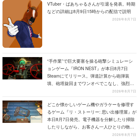
VTuber・ばあちゃるさんが引退を発表。時期
などの詳細は8月9日15時からの配信で説明
2026年8月7日
“手作業”で巨大要塞を操る砲撃シミュレーシ
ョンゲーム『IRON NEST』が本日8月7日
Steamにてリリース。弾道計算から砲弾装
填、砲塔旋回までワンオペでこなし、強烈な
一撃をブチかませるロマンある作品
2026年8月7日
どこか懐かしいゲーム機やガラケーを修理す
るゲーム『リ・ストーリー: 思い出修理屋』が
本日8月7日発売。電子機器を分解したり掃除
したりしながら、お客さん一人ひとりの物語
に耳を傾ける
2026年8月7日