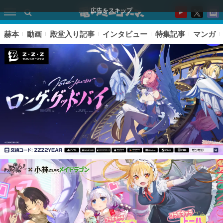
広告をスキップ
赫本
動画
殿堂入り記事
インタビュー
特集記事
マンガ
ピックアップ
電ファミのいま読まれている記事ランキング
アプリセール情報