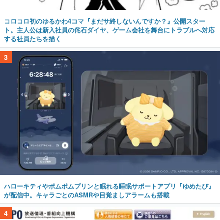
コロコロ初のゆるかわ4コマ『まだサ終しないんですか？』公開スター
ト。主人公は新入社員の侘石ダイヤ、ゲーム会社を舞台にトラブルへ対応
する社員たちを描く
3
ハローキティやポムポムプリンと眠れる睡眠サポートアプリ『ゆめたび』
が配信中。キャラごとのASMRや目覚ましアラームも搭載
4