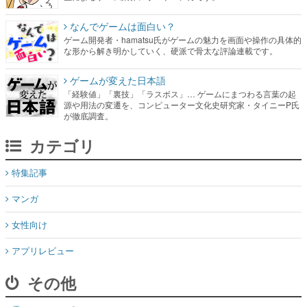
なんでゲームは面白い？
ゲーム開発者・hamatsu氏がゲームの魅力を画面や操作の具体的
な形から解き明かしていく、硬派で骨太な評論連載です。
ゲームが変えた日本語
「経験値」「裏技」「ラスボス」… ゲームにまつわる言葉の起
源や用法の変遷を、コンピューター文化史研究家・タイニーP氏
が徹底調査。
カテゴリ
特集記事
マンガ
女性向け
アプリレビュー
その他