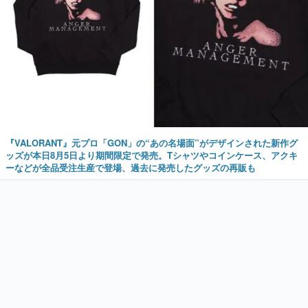
『VALORANT』元プロ「GON」の“あの名場面”がデザインされた新作グ
ッズが本日8月5日より期間限定で発売。Tシャツやコインケース、アクキ
ーなどが全品受注生産で登場、過去に発売したグッズの再販も