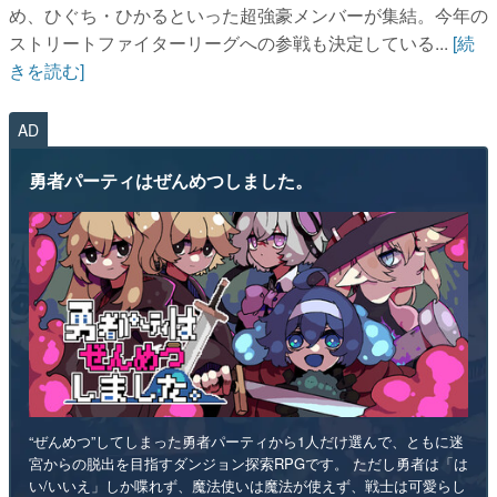
め、ひぐち・ひかるといった超強豪メンバーが集結。今年の
ストリートファイターリーグへの参戦も決定している...
[続
きを読む]
AD
勇者パーティはぜんめつしました。
“ぜんめつ”してしまった勇者パーティから1人だけ選んで、ともに迷
宮からの脱出を目指すダンジョン探索RPGです。 ただし勇者は「は
い/いいえ」しか喋れず、魔法使いは魔法が使えず、戦士は可愛らし