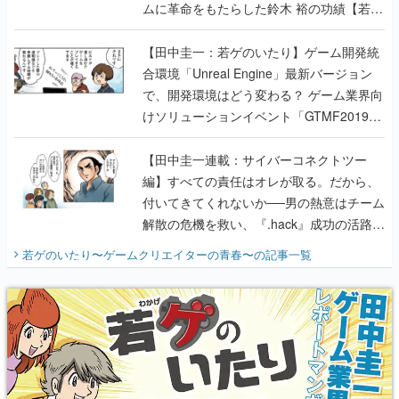
ムに革命をもたらした鈴木 裕の功績【若ゲ
のいたり】
【田中圭一：若ゲのいたり】ゲーム開発統
合環境「Unreal Engine」最新バージョン
で、開発環境はどう変わる？ ゲーム業界向
けソリューションイベント「GTMF2019」
に行って、より理解を深めよう【PR】
【田中圭一連載：サイバーコネクトツー
編】すべての責任はオレが取る。だから、
付いてきてくれないか──男の熱意はチーム
解散の危機を救い、『.hack』成功の活路を
開く。業界の快男児・松山 洋に流れる血は
若ゲのいたり〜ゲームクリエイターの青春〜
の記事一覧
『少年ジャンプ』色だった【若ゲのいた
り】