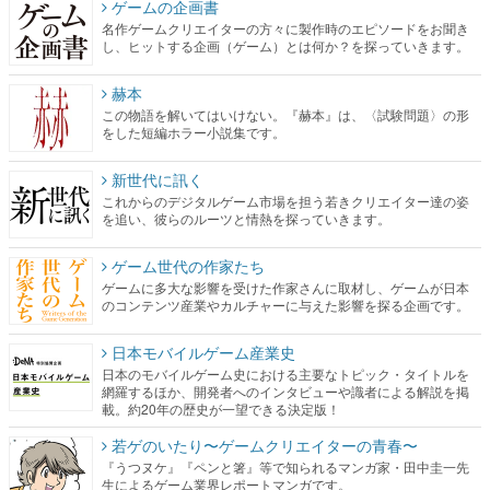
ゲームの企画書
名作ゲームクリエイターの方々に製作時のエピソードをお聞き
し、ヒットする企画（ゲーム）とは何か？を探っていきます。
赫本
この物語を解いてはいけない。『赫本』は、〈試験問題〉の形
をした短編ホラー小説集です。
新世代に訊く
これからのデジタルゲーム市場を担う若きクリエイター達の姿
を追い、彼らのルーツと情熱を探っていきます。
ゲーム世代の作家たち
ゲームに多大な影響を受けた作家さんに取材し、ゲームが日本
のコンテンツ産業やカルチャーに与えた影響を探る企画です。
日本モバイルゲーム産業史
日本のモバイルゲーム史における主要なトピック・タイトルを
網羅するほか、開発者へのインタビューや識者による解説を掲
載。約20年の歴史が一望できる決定版！
若ゲのいたり〜ゲームクリエイターの青春〜
『うつヌケ』『ペンと箸』等で知られるマンガ家・田中圭一先
生によるゲーム業界レポートマンガです。