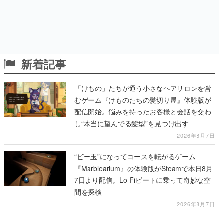
新着記事
「けもの」たちが通う小さなヘアサロンを営
むゲーム『けものたちの髪切り屋』体験版が
配信開始。悩みを持ったお客様と会話を交わ
し“本当に望んでる髪型”を見つけ出す
2026年8月7日
“ビー玉”になってコースを転がるゲーム
『Marblearium』の体験版がSteamで本日8月
7日より配信。Lo-Fiビートに乗って奇妙な空
間を探検
2026年8月7日