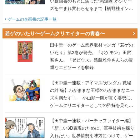
い企画書のもとに集った“愚連隊”がシリー
ズを生まれ変わらせるまで【橋野桂インタ
ビュー】
ゲームの企画書
の記事一覧
若ゲのいたり〜ゲームクリエイターの青春〜
田中圭一のゲーム業界取材マンガ『若ゲの
いたり』第2巻が発売。『ポケモン』田尻
智さん、『ゼビウス』遠藤雅伸さんらの貴
重なエピソードを収録
【田中圭一連載：アイマス/ガンダム 戦場
の絆 編】わがままな王様のわがままなニー
ズを満たす！──小山順一朗が貫く姿勢に、
ゲームクリエイターとしての矜持を見た
【若ゲのいたり最終回】
【田中圭一連載：バーチャファイター編】
「新しい3D表現のために、軍事技術を採り
入れたい」世界情勢を味方につけて、ゲー