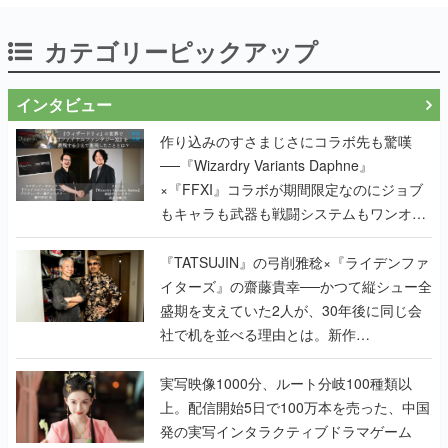
カテゴリーピックアップ
インタビュー
作り込みのすさまじさにコラボ先も驚嘆
──『Wizardry Variants Daphne』
×『FFXI』コラボが期間限定なのにジョブ
もキャラも武器も戦闘システムもワンオフ
で作り込まれた理由を両ディレクターに聞
く
『TATSUJIN』の弓削雅稔×『ライデンファ
イターズ』の齋藤貴幸──かつて縦シュー全
盛期を支えていた2人が、30年後に同じ会
社で机を並べる理由とは。新作
『TATSUJIN EXTREME』で初タッグを組
んだレジェンド2人に訊く開発秘話
実写映像1000分、ルート分岐100種類以
上。配信開始5日で100万本を売った、中国
発の実写インタラクティブドラマゲーム