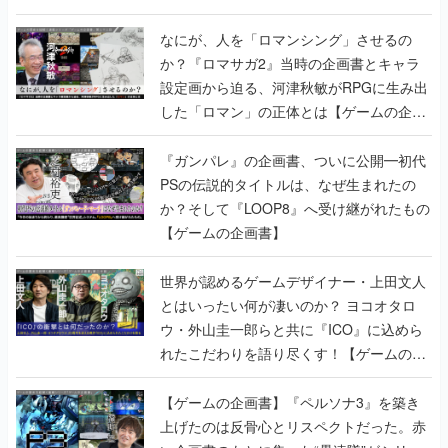
書】
なにが、人を「ロマンシング」させるの
か？『ロマサガ2』当時の企画書とキャラ
設定画から迫る、河津秋敏がRPGに生み出
した「ロマン」の正体とは【ゲームの企画
書】
『ガンパレ』の企画書、ついに公開━初代
PSの伝説的タイトルは、なぜ生まれたの
か？そして『LOOP8』へ受け継がれたもの
【ゲームの企画書】
世界が認めるゲームデザイナー・上田文人
とはいったい何が凄いのか？ ヨコオタロ
ウ・外山圭一郎らと共に『ICO』に込めら
れたこだわりを語り尽くす！【ゲームの企
画書】
【ゲームの企画書】『ペルソナ3』を築き
上げたのは反骨心とリスペクトだった。赤