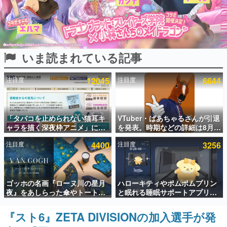
インタビュー
連載・特集一覧
いま読まれている記事
殿堂入り記事
SNS拡散数が数千以上！ ページビュー数万以上！ などな
ど。多くの人々に読まれた、電ファミ渾身の“殿堂入り”記
注目度
12045
注目度
6644
事をまとめました。
ゲームの企画書
名作ゲームクリエイターの方々に製作時のエピソードをお
聞きし、ヒットする企画（ゲーム）とは何か？を探ってい
「タバコを止められない猫耳キ
VTuber・ばあちゃるさんが引退
きます。
ャラを描く深夜枠アニメ」に視
を発表。時期などの詳細は8月9
聴者の一部から批判意見。違法
日15時からの配信で説明
赫本
注目度
4400
注目度
3256
薬物の使用と思しき描写も含め
この物語を解いてはいけない。『赫本』は、〈試験問題〉
て、BPOが議論を交わす
の形をした短編ホラー小説集です。
新世代に訊く
ゴッホの名画『ローヌ川の星月
ハローキティやポムポムプリン
これからのデジタルゲーム市場を担う若きクリエイター達
夜』をあしらった傘やトートバ
と眠れる睡眠サポートアプリ
の姿を追い、彼らのルーツと情熱を探っていきます。
ッグなどが登場。8月7日21時よ
『ゆめたび』が配信中。キャラ
り2日間限定で予約販売
ごとのASMRや目覚ましアラー
『スト6』ZETA DIVISIONの加入選手が発
ゲーム世代の作家たち
ムも搭載
ゲームに多大な影響を受けた作家さんに取材し、ゲームが