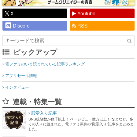
X
Youtube
Discord
RSS
ピックアップ
電ファミのいま読まれている記事ランキング
アプリセール情報
インタビュー
連載・特集一覧
殿堂入り記事
SNS拡散数が数千以上！ ページビュー数万以上！ などなど。多
くの人々に読まれた、電ファミ渾身の“殿堂入り”記事をまとめま
した。