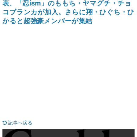
表、「忍ism」のももち・ヤマグチ・チョ
日本のコンテンツ産業やカルチャーに与えた影響を探る企
コブランカが加入。さらに翔・ひぐち・ひ
画です。
かると超強豪メンバーが集結
日本モバイルゲーム産業史
日本のモバイルゲーム史における主要なトピック・タイト
ルを網羅するほか、開発者へのインタビューや識者による
解説を掲載。約20年の歴史が一望できる決定版！
若ゲのいたり〜ゲームクリエイターの青春〜
『うつヌケ』『ペンと箸』等で知られるマンガ家・田中圭
一先生によるゲーム業界レポートマンガです。
なんでゲームは面白い？
ゲーム開発者・hamatsu氏がゲームの魅力を画面や操作の
具体的な形から解き明かしていく、硬派で骨太な評論連載
です。
ゲームが変えた日本語
「経験値」「裏技」「ラスボス」… ゲームにまつわる言葉
の起源や用法の変遷を、コンピューター文化史研究家・タ
イニーP氏が徹底調査。
カテゴリ
記事へ戻る
特集記事