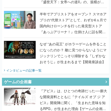
『盛世天下：女帝への道II』の、規模が違
うこだわりをプロデューサーに聞いた
半年でアプリストアをオープン？ スマホア
プリの“代替ストア”として、わずか6ヵ月で
国内向けローンチを行った発見型ストア
『あっぷアリーナ！』仕掛け人に話を聞い
てみた
なぜ “あの花王” がホラーゲームを作ること
になったのか？ 敵に見つからないようにマ
ジックリンでこっそり掃除する『しずかな
おそうじ』が生まれるまで【開発座談会】
インタビュー
の記事一覧
ゲームの企画書
『アビス』は、ひとつの奇跡だった──膨大
な開発資料とともに『テイルズ オブ ジ ア
ビス』開発陣に聞く、「生まれた意味を知
るRPG」が生まれた理由【ゲームの企画