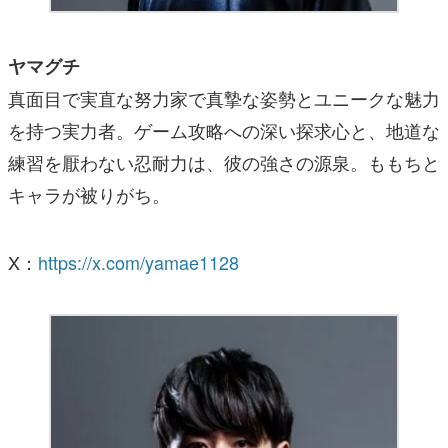
ヤマグチ
真面目で実直な努力家で真摯な姿勢とユニークな魅力
を持つ実力者。ゲーム攻略への深い探求心と、地道な
練習を厭わない忍耐力は、彼の強さの源泉。ももちと
キャラが被りがち。
X：
https://x.com/yamae1128