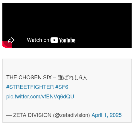
THE CHOSEN SIX – 選ばれし6人
#STREETFIGHTER
#SF6
pic.twitter.com/vfENVq6dQU
— ZETA DIVISION (@zetadivision)
April 1, 2025