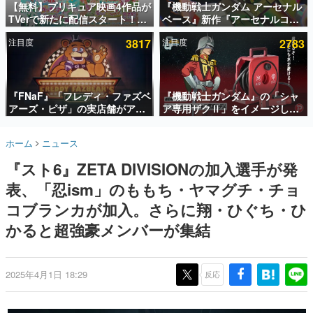
【無料】プリキュア映画4作品が
『機動戦士ガンダム アーセナル
TVerで新たに配信スタート！な
ベース』新作『アーセナルコマ
インタビュー
んと2018年～2024年の映画ほぼ
ンダー』発表！8月28日からオ
注目度
3817
注目度
2783
すべてが見放題に、ぶっちゃけ
ープンベータテスト開催、2027
連載・特集一覧
ありえないラインナップ
年2月下旬に稼働予定
殿堂入り記事
SNS拡散数が数千以上！ ページビュー数万以上！ などな
『FNaF』「フレディ・ファズベ
『機動戦士ガンダム』の「シャ
ど。多くの人々に読まれた、電ファミ渾身の“殿堂入り”記
アーズ・ピザ」の実店舗がアメ
ア専用ザクⅡ」をイメージした
事をまとめました。
リカの商業施設「American
散水ホースリールが予約開始。
Dream」に2027年オープン！
本体にはシャアのパーソナルマ
ゲームの企画書
ホーム
ニュース
ScottGamesとの共同開発、食
ークやジオン公国軍のエンブレ
名作ゲームクリエイターの方々に製作時のエピソードをお
聞きし、ヒットする企画（ゲーム）とは何か？を探ってい
事だけでなくステージショーや
ム、型式番号などを配置
『スト6』ZETA DIVISIONの加入選手が発
きます。
没入型のホラー体験も楽しめる
表、「忍ism」のももち・ヤマグチ・チョ
赫本
この物語を解いてはいけない。『赫本』は、〈試験問題〉
コブランカが加入。さらに翔・ひぐち・ひ
の形をした短編ホラー小説集です。
かると超強豪メンバーが集結
新世代に訊く
これからのデジタルゲーム市場を担う若きクリエイター達
の姿を追い、彼らのルーツと情熱を探っていきます。
2025年4月1日 18:29
反応
ゲーム世代の作家たち
ゲームに多大な影響を受けた作家さんに取材し、ゲームが