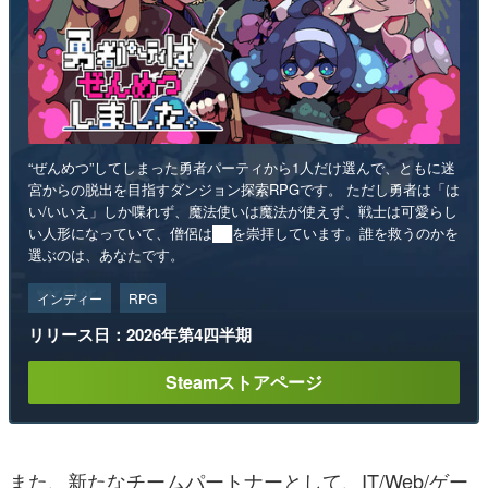
“ぜんめつ”してしまった勇者パーティから1人だけ選んで、ともに迷
宮からの脱出を目指すダンジョン探索RPGです。 ただし勇者は「は
い/いいえ」しか喋れず、魔法使いは魔法が使えず、戦士は可愛らし
い人形になっていて、僧侶は██を崇拝しています。誰を救うのかを
選ぶのは、あなたです。
インディー
RPG
リリース日：2026年第4四半期
Steamストアページ
また、新たなチームパートナーとして、IT/Web/ゲー