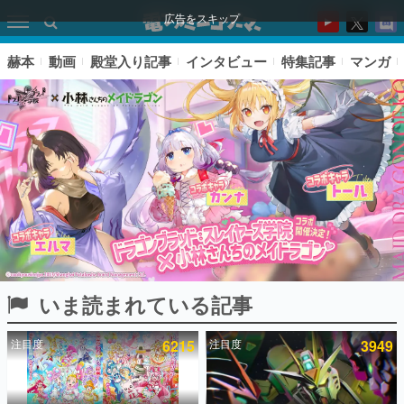
広告をスキップ
赫本
動画
殿堂入り記事
インタビュー
特集記事
マンガ
いま読まれている記事
ピックアップ
注目度
6215
注目度
3949
電ファミのいま読まれている記事ランキング
アプリセール情報