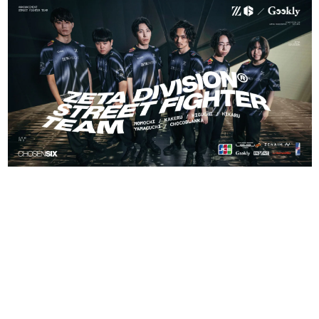
日本のコンテンツ産業やカルチャーに与えた影響を探る企
画です。
日本モバイルゲーム産業史
日本のモバイルゲーム史における主要なトピック・タイト
ルを網羅するほか、開発者へのインタビューや識者による
解説を掲載。約20年の歴史が一望できる決定版！
若ゲのいたり〜ゲームクリエイターの青春〜
『うつヌケ』『ペンと箸』等で知られるマンガ家・田中圭
一先生によるゲーム業界レポートマンガです。
なんでゲームは面白い？
ゲーム開発者・hamatsu氏がゲームの魅力を画面や操作の
具体的な形から解き明かしていく、硬派で骨太な評論連載
です。
ゲームが変えた日本語
「経験値」「裏技」「ラスボス」… ゲームにまつわる言葉
の起源や用法の変遷を、コンピューター文化史研究家・タ
イニーP氏が徹底調査。
カテゴリ
特集記事