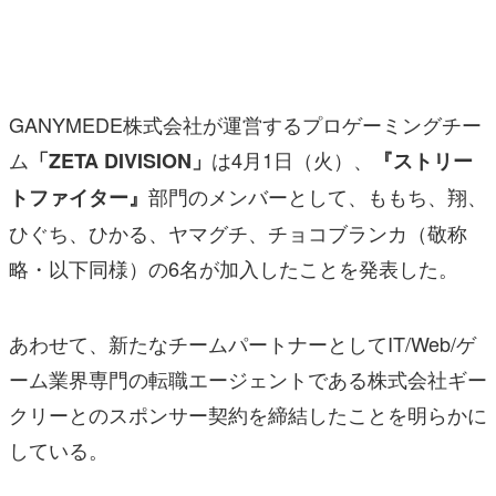
マンガ
女性向け
GANYMEDE株式会社が運営するプロゲーミングチー
アプリレビュー
ム
は4月1日（火）、
「ZETA DIVISION」
『ストリー
その他
部門のメンバーとして、ももち、翔、
トファイター』
電ファミニコゲーマーとは？
ひぐち、ひかる、ヤマグチ、チョコブランカ（敬称
略・以下同様）の6名が加入したことを発表した。
運営：株式会社マレ
あわせて、新たなチームパートナーとしてIT/Web/ゲ
ーム業界専門の転職エージェントである株式会社ギー
クリーとのスポンサー契約を締結したことを明らかに
している。