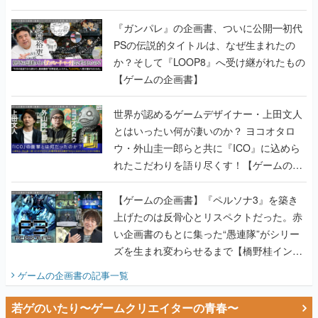
書】
『ガンパレ』の企画書、ついに公開━初代
PSの伝説的タイトルは、なぜ生まれたの
か？そして『LOOP8』へ受け継がれたもの
【ゲームの企画書】
世界が認めるゲームデザイナー・上田文人
とはいったい何が凄いのか？ ヨコオタロ
ウ・外山圭一郎らと共に『ICO』に込めら
れたこだわりを語り尽くす！【ゲームの企
画書】
【ゲームの企画書】『ペルソナ3』を築き
上げたのは反骨心とリスペクトだった。赤
い企画書のもとに集った“愚連隊”がシリー
ズを生まれ変わらせるまで【橋野桂インタ
ビュー】
ゲームの企画書
の記事一覧
若ゲのいたり〜ゲームクリエイターの青春〜