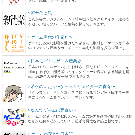
新世代に訊く
これからのデジタルゲーム市場を担う若きクリエイター達の姿
を追い、彼らのルーツと情熱を探っていきます。
ゲーム世代の作家たち
ゲームに多大な影響を受けた作家さんに取材し、ゲームが日本
のコンテンツ産業やカルチャーに与えた影響を探る企画です。
日本モバイルゲーム産業史
日本のモバイルゲーム史における主要なトピック・タイトルを
網羅するほか、開発者へのインタビューや識者による解説を掲
載。約20年の歴史が一望できる決定版！
若ゲのいたり〜ゲームクリエイターの青春〜
『うつヌケ』『ペンと箸』等で知られるマンガ家・田中圭一先
生によるゲーム業界レポートマンガです。
なんでゲームは面白い？
ゲーム開発者・hamatsu氏がゲームの魅力を画面や操作の具体的
な形から解き明かしていく、硬派で骨太な評論連載です。
ゲームが変えた日本語