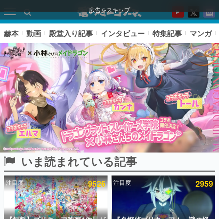
広告をスキップ
赫本
動画
殿堂入り記事
インタビュー
特集記事
マンガ
いま読まれている記事
ピックアップ
注目度
9526
注目度
2959
電ファミのいま読まれている記事ランキング
アプリセール情報