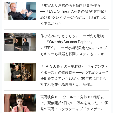
「現実より意味のある仮想世界を作る」
──『EVE Online』の生みの親が18年掲げ
続ける”クレイジーな宣言”は、比喩ではな
く本気だった
作り込みのすさまじさにコラボ先も驚嘆
──『Wizardry Variants Daphne』
×『FFXI』コラボが期間限定なのにジョブ
もキャラも武器も戦闘システムもワンオフ
で作り込まれた理由を両ディレクターに聞
く
『TATSUJIN』の弓削雅稔×『ライデンファ
イターズ』の齋藤貴幸──かつて縦シュー全
盛期を支えていた2人が、30年後に同じ会
社で机を並べる理由とは。新作
『TATSUJIN EXTREME』で初タッグを組
んだレジェンド2人に訊く開発秘話
実写映像1000分、ルート分岐100種類以
上。配信開始5日で100万本を売った、中国
発の実写インタラクティブドラマゲーム