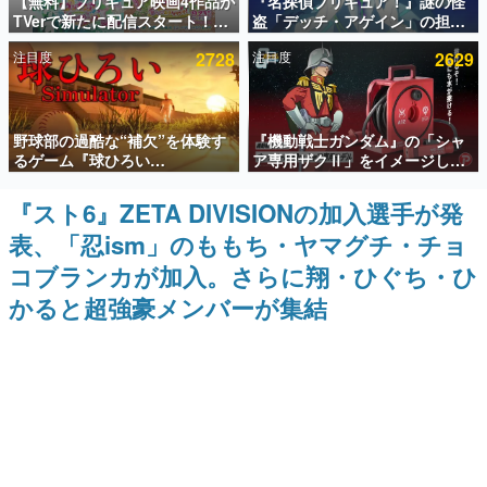
【無料】プリキュア映画4作品が
『名探偵プリキュア！』謎の怪
TVerで新たに配信スタート！な
盗「デッチ・アゲイン」の担当
インタビュー
んと2018年～2024年の映画ほぼ
キャストは天﨑滉平さんと判
注目度
2728
注目度
2629
すべてが見放題に、ぶっちゃけ
明。『Re:ゼロから始める異世
連載・特集一覧
ありえないラインナップ
界生活』オットー役、『ヒプノ
シスマイク』山田三郎役など
殿堂入り記事
野球部の過酷な“補欠”を体験す
『機動戦士ガンダム』の「シャ
SNS拡散数が数千以上！ ページビュー数万以上！ などな
ど。多くの人々に読まれた、電ファミ渾身の“殿堂入り”記
るゲーム『球ひろい
ア専用ザクⅡ」をイメージした
事をまとめました。
Simulator』が「1件」のウィッ
散水ホースリールが予約開始。
シュリストをもとにチェコ語に
本体にはシャアのパーソナルマ
『スト6』ZETA DIVISIONの加入選手が発
ゲームの企画書
対応しSNSで話題に。『キング
ークやジオン公国軍のエンブレ
名作ゲームクリエイターの方々に製作時のエピソードをお
表、「忍ism」のももち・ヤマグチ・チョ
ダム・カム』開発元やチェコの
ム、型式番号などを配置
聞きし、ヒットする企画（ゲーム）とは何か？を探ってい
プロ野球選手から称賛の声
きます。
コブランカが加入。さらに翔・ひぐち・ひ
赫本
かると超強豪メンバーが集結
この物語を解いてはいけない。『赫本』は、〈試験問題〉
の形をした短編ホラー小説集です。
新世代に訊く
これからのデジタルゲーム市場を担う若きクリエイター達
の姿を追い、彼らのルーツと情熱を探っていきます。
ゲーム世代の作家たち
ゲームに多大な影響を受けた作家さんに取材し、ゲームが