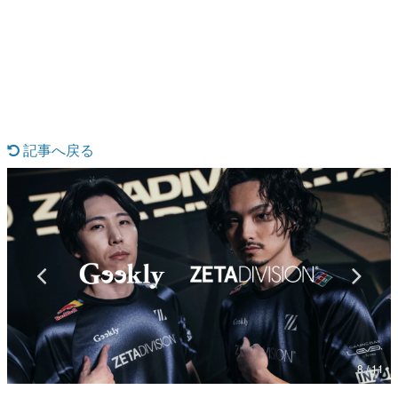
日本のコンテンツ産業やカルチャーに与えた影響を探る企
画です。
日本モバイルゲーム産業史
日本のモバイルゲーム史における主要なトピック・タイト
ルを網羅するほか、開発者へのインタビューや識者による
解説を掲載。約20年の歴史が一望できる決定版！
若ゲのいたり〜ゲームクリエイターの青春〜
『うつヌケ』『ペンと箸』等で知られるマンガ家・田中圭
記事へ戻る
一先生によるゲーム業界レポートマンガです。
なんでゲームは面白い？
ゲーム開発者・hamatsu氏がゲームの魅力を画面や操作の
具体的な形から解き明かしていく、硬派で骨太な評論連載
です。
ゲームが変えた日本語
「経験値」「裏技」「ラスボス」… ゲームにまつわる言葉
の起源や用法の変遷を、コンピューター文化史研究家・タ
イニーP氏が徹底調査。
カテゴリ
8 / 11
特集記事