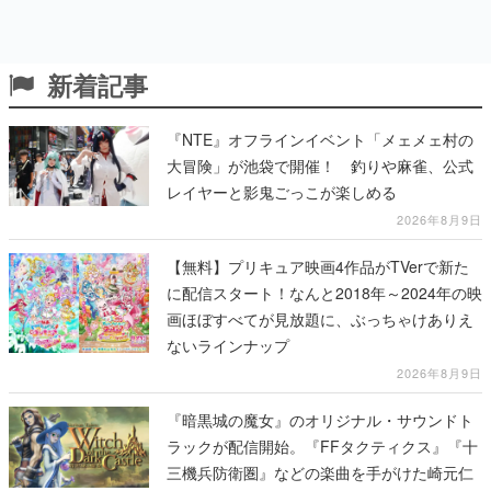
新着記事
『NTE』オフラインイベント「メェメェ村の
大冒険」が池袋で開催！ 釣りや麻雀、公式
レイヤーと影鬼ごっこが楽しめる
2026年8月9日
【無料】プリキュア映画4作品がTVerで新た
に配信スタート！なんと2018年～2024年の映
画ほぼすべてが見放題に、ぶっちゃけありえ
ないラインナップ
2026年8月9日
『暗黒城の魔女』のオリジナル・サウンドト
ラックが配信開始。『FFタクティクス』『十
三機兵防衛圏』などの楽曲を手がけた崎元仁