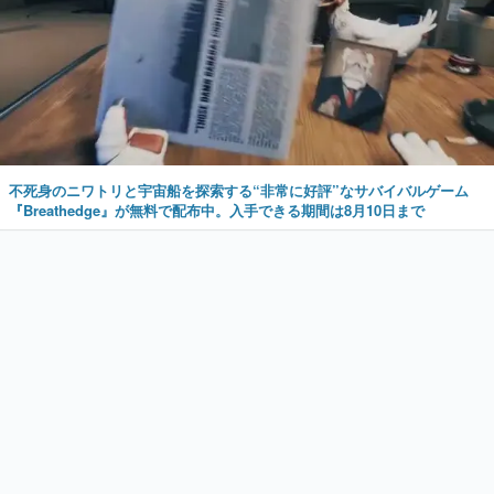
不死身のニワトリと宇宙船を探索する“非常に好評”なサバイバルゲーム
『Breathedge』が無料で配布中。入手できる期間は8月10日まで