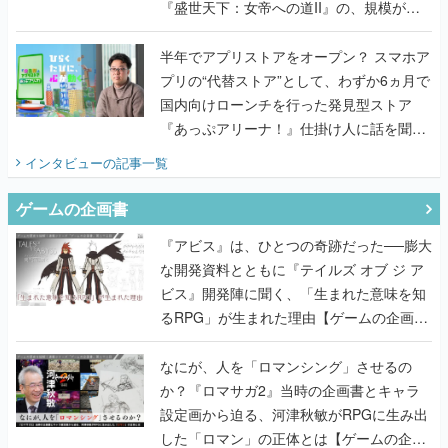
『盛世天下：女帝への道II』の、規模が違
うこだわりをプロデューサーに聞いた
半年でアプリストアをオープン？ スマホア
プリの“代替ストア”として、わずか6ヵ月で
国内向けローンチを行った発見型ストア
『あっぷアリーナ！』仕掛け人に話を聞い
てみた
インタビュー
の記事一覧
ゲームの企画書
『アビス』は、ひとつの奇跡だった──膨大
な開発資料とともに『テイルズ オブ ジ ア
ビス』開発陣に聞く、「生まれた意味を知
るRPG」が生まれた理由【ゲームの企画
書】
なにが、人を「ロマンシング」させるの
か？『ロマサガ2』当時の企画書とキャラ
設定画から迫る、河津秋敏がRPGに生み出
した「ロマン」の正体とは【ゲームの企画