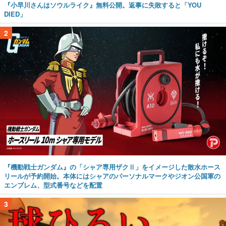
『小早川さんはソウルライク』無料公開。返事に失敗すると「YOU
DIED」
2
『機動戦士ガンダム』の「シャア専用ザクⅡ」をイメージした散水ホース
リールが予約開始。本体にはシャアのパーソナルマークやジオン公国軍の
エンブレム、型式番号などを配置
3