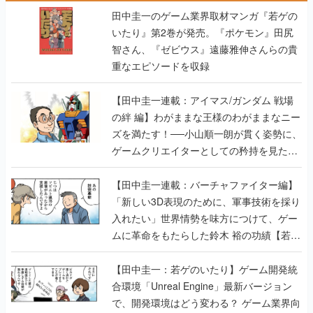
田中圭一のゲーム業界取材マンガ『若ゲの
いたり』第2巻が発売。『ポケモン』田尻
智さん、『ゼビウス』遠藤雅伸さんらの貴
重なエピソードを収録
【田中圭一連載：アイマス/ガンダム 戦場
の絆 編】わがままな王様のわがままなニー
ズを満たす！──小山順一朗が貫く姿勢に、
ゲームクリエイターとしての矜持を見た
【若ゲのいたり最終回】
【田中圭一連載：バーチャファイター編】
「新しい3D表現のために、軍事技術を採り
入れたい」世界情勢を味方につけて、ゲー
ムに革命をもたらした鈴木 裕の功績【若ゲ
のいたり】
【田中圭一：若ゲのいたり】ゲーム開発統
合環境「Unreal Engine」最新バージョン
で、開発環境はどう変わる？ ゲーム業界向