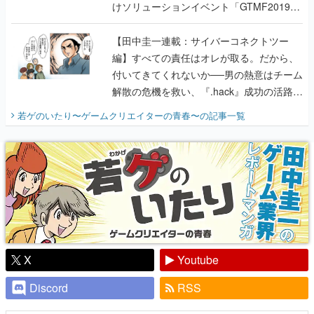
けソリューションイベント「GTMF2019」
に行って、より理解を深めよう【PR】
【田中圭一連載：サイバーコネクトツー
編】すべての責任はオレが取る。だから、
付いてきてくれないか──男の熱意はチーム
解散の危機を救い、『.hack』成功の活路を
開く。業界の快男児・松山 洋に流れる血は
若ゲのいたり〜ゲームクリエイターの青春〜
の記事一覧
『少年ジャンプ』色だった【若ゲのいた
り】
X
Youtube
Discord
RSS