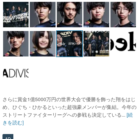
マンガ
女性向け
アプリレビュー
その他
電ファミニコゲーマーとは？
運営：株式会社マレ
さらに賞金1億5000万円の世界大会で優勝を飾った翔をはじ
め、ひぐち・ひかるといった超強豪メンバーが集結。今年の
ストリートファイターリーグへの参戦も決定している...
[続
きを読む]
AD