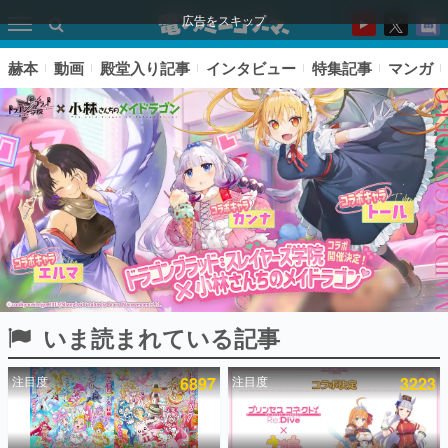
広告をスキップ
赫本
動画
殿堂入り記事
インタビュー
特集記事
マンガ
いま読まれている記事
ピックアップ
注目度
6897
注目度
3223
電ファミのいま読まれている記事ランキング
アプリセール情報