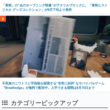
「東映」の“あのオープニング映像”がアクリルブロックに。「東映ヒスト
リカル グッズコレクション」が8月下旬より発売
5
不死身のニワトリと宇宙船を探索する“非常に好評”なサバイバルゲーム
『Breathedge』が無料で配布中。入手できる期間は8月10日まで
カテゴリーピックアップ