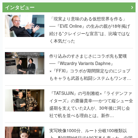
インタビュー
「現実より意味のある仮想世界を作る」
──『EVE Online』の生みの親が18年掲げ
続ける”クレイジーな宣言”は、比喩ではな
く本気だった
作り込みのすさまじさにコラボ先も驚嘆
──『Wizardry Variants Daphne』
×『FFXI』コラボが期間限定なのにジョブ
もキャラも武器も戦闘システムもワンオフ
で作り込まれた理由を両ディレクターに聞
く
『TATSUJIN』の弓削雅稔×『ライデンファ
イターズ』の齋藤貴幸──かつて縦シュー全
盛期を支えていた2人が、30年後に同じ会
社で机を並べる理由とは。新作
『TATSUJIN EXTREME』で初タッグを組
んだレジェンド2人に訊く開発秘話
実写映像1000分、ルート分岐100種類以
上。配信開始5日で100万本を売った、中国