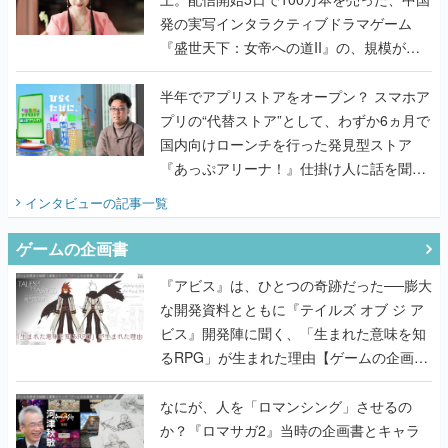
発の実写インタラクティブドラマゲーム
『盛世天下：女帝への道II』の、規模が違
うこだわりをプロデューサーに聞いた
半年でアプリストアをオープン？ スマホア
プリの“代替ストア”として、わずか6ヵ月で
国内向けローンチを行った発見型ストア
『あっぷアリーナ！』仕掛け人に話を聞い
てみた
インタビュー
の記事一覧
ゲームの企画書
『アビス』は、ひとつの奇跡だった──膨大
な開発資料とともに『テイルズ オブ ジ ア
ビス』開発陣に聞く、「生まれた意味を知
るRPG」が生まれた理由【ゲームの企画
書】
なにが、人を「ロマンシング」させるの
か？『ロマサガ2』当時の企画書とキャラ