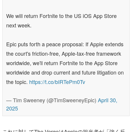
We will return Fortnite to the US iOS App Store
next week.
Epic puts forth a peace proposal: If Apple extends
the court's friction-free, Apple-tax-free framework
worldwide, we'll return Fortnite to the App Store
worldwide and drop current and future litigation on
the topic.
https://t.co/bIRTePm0Tv
— Tim Sweeney (@TimSweeneyEpic)
April 30,
2025
これに対してThe VergeはAppleの担当者が「強く反