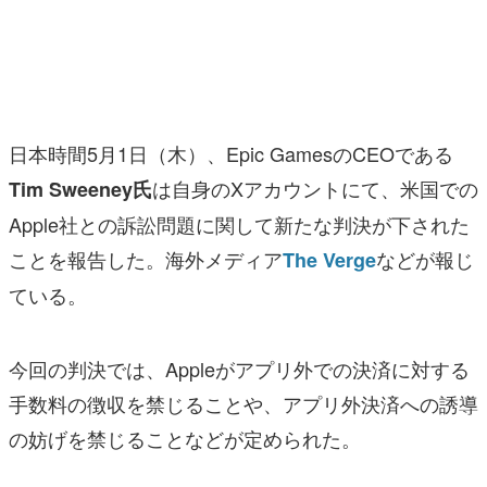
マンガ
女性向け
アプリレビュー
日本時間5月1日（木）、Epic GamesのCEOである
その他
は自身のXアカウントにて、米国での
Tim Sweeney氏
Apple社との訴訟問題に関して新たな判決が下された
電ファミニコゲーマーとは？
ことを報告した。海外メディア
などが報じ
The Verge
運営：株式会社マレ
ている。
今回の判決では、Appleがアプリ外での決済に対する
手数料の徴収を禁じることや、アプリ外決済への誘導
の妨げを禁じることなどが定められた。