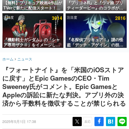
【無料】プリキュア映画4作品が
『プリコネR』と『ウマ娘 プリ
TVerで新たに配信スタート！な
ティーダービー』のコラボが決
インタビュー
んと2018年～2024年の映画ほぼ
定！“最大170連無料”の8.5周年
注目度
3014
注目度
2816
すべてが見放題に、ぶっちゃけ
キャンペーンなども発表
連載・特集一覧
ありえないラインナップ
殿堂入り記事
SNS拡散数が数千以上！ ページビュー数万以上！ などな
『機動戦士ガンダム』の「シャ
『名探偵プリキュア！』謎の怪
ど。多くの人々に読まれた、電ファミ渾身の“殿堂入り”記
ア専用ザクⅡ」をイメージした
盗「デッチ・アゲイン」の担当
事をまとめました。
散水ホースリールが予約開始。
キャストは天﨑滉平さんと判
本体にはシャアのパーソナルマ
明。『Re:ゼロから始める異世
ゲームの企画書
ホーム
ニュース
ークやジオン公国軍のエンブレ
界生活』オットー役、『ヒプノ
名作ゲームクリエイターの方々に製作時のエピソードをお
聞きし、ヒットする企画（ゲーム）とは何か？を探ってい
ム、型式番号などを配置
シスマイク』山田三郎役など
『フォートナイト』を「米国のiOSストア
きます。
に戻す」とEpic GamesのCEO・Tim
赫本
この物語を解いてはいけない。『赫本』は、〈試験問題〉
Sweeney氏がコメント。Epic Gamesと
の形をした短編ホラー小説集です。
Appleの訴訟に新たな判決。アプリ外の決
済から手数料を徴収することが禁じられる
新世代に訊く
これからのデジタルゲーム市場を担う若きクリエイター達
の姿を追い、彼らのルーツと情熱を探っていきます。
2025年5月1日 17:38
反応
ゲーム世代の作家たち
ゲームに多大な影響を受けた作家さんに取材し、ゲームが