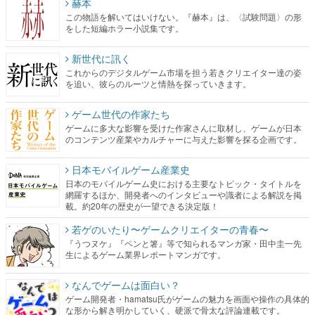
赫本
この物語を解いてはいけない。『赫本』は、〈試験問題〉の形
をした短編ホラー小説集です。
新世代に訊く
これからのデジタルゲーム市場を担う若きクリエイター達の姿
を追い、彼らのルーツと情熱を探っていきます。
ゲーム世代の作家たち
ゲームに多大な影響を受けた作家さんに取材し、ゲームが日本
のコンテンツ産業やカルチャーに与えた影響を探る企画です。
日本モバイルゲーム産業史
日本のモバイルゲーム史における主要なトピック・タイトルを
網羅するほか、開発者へのインタビューや識者による解説を掲
載。約20年の歴史が一望できる決定版！
若ゲのいたり〜ゲームクリエイターの青春〜
『うつヌケ』『ペンと箸』等で知られるマンガ家・田中圭一先
生によるゲーム業界レポートマンガです。
なんでゲームは面白い？
ゲーム開発者・hamatsu氏がゲームの魅力を画面や操作の具体的
な形から解き明かしていく、硬派で骨太な評論連載です。