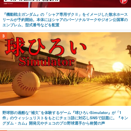
『機動戦士ガンダム』の「シャア専用ザクⅡ」をイメージした散水ホース
リールが予約開始。本体にはシャアのパーソナルマークやジオン公国軍の
エンブレム、型式番号などを配置
3
野球部の過酷な“補欠”を体験するゲーム『球ひろいSimulator』が「1
件」のウィッシュリストをもとにチェコ語に対応しSNSで話題に。『キン
グダム・カム』開発元やチェコのプロ野球選手から称賛の声