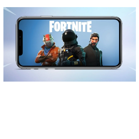
日本のコンテンツ産業やカルチャーに与えた影響を探る企
画です。
日本モバイルゲーム産業史
日本のモバイルゲーム史における主要なトピック・タイト
ルを網羅するほか、開発者へのインタビューや識者による
解説を掲載。約20年の歴史が一望できる決定版！
若ゲのいたり〜ゲームクリエイターの青春〜
『うつヌケ』『ペンと箸』等で知られるマンガ家・田中圭
一先生によるゲーム業界レポートマンガです。
なんでゲームは面白い？
ゲーム開発者・hamatsu氏がゲームの魅力を画面や操作の
具体的な形から解き明かしていく、硬派で骨太な評論連載
です。
ゲームが変えた日本語
「経験値」「裏技」「ラスボス」… ゲームにまつわる言葉
の起源や用法の変遷を、コンピューター文化史研究家・タ
イニーP氏が徹底調査。
カテゴリ
特集記事