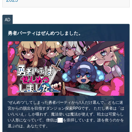
AD
勇者パーティはぜんめつしました。
“ぜんめつ”してしまった勇者パーティから1人だけ選んで、ともに迷
宮からの脱出を目指すダンジョン探索RPGです。 ただし勇者は「は
い/いいえ」しか喋れず、魔法使いは魔法が使えず、戦士は可愛らし
い人形になっていて、僧侶は██を崇拝しています。誰を救うのかを
選ぶのは、あなたです。