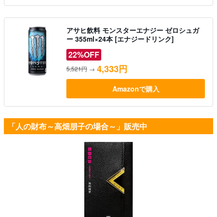
アサヒ飲料 モンスターエナジー ゼロシュガ
ー 355ml×24本 [エナジードリンク]
22%OFF
4,333円
5,521円
→
Amazonで購入
「人の財布～高畑朋子の場合～」販売中