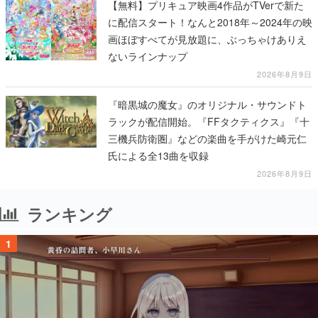
【無料】プリキュア映画4作品がTVerで新た
に配信スタート！なんと2018年～2024年の映
画ほぼすべてが見放題に、ぶっちゃけありえ
ないラインナップ
2026年8月9日
『暗黒城の魔女』のオリジナル・サウンドト
ラックが配信開始。『FFタクティクス』『十
三機兵防衛圏』などの楽曲を手がけた崎元仁
氏による全13曲を収録
2026年8月9日
ランキング
1