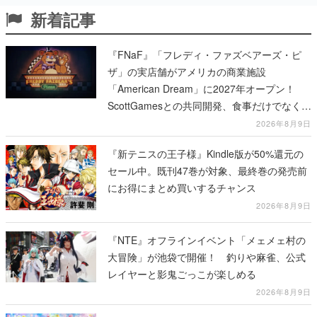
新着記事
『FNaF』「フレディ・ファズベアーズ・ピ
ザ」の実店舗がアメリカの商業施設
「American Dream」に2027年オープン！
ScottGamesとの共同開発、食事だけでなくス
テージショーや没入型のホラー体験も楽しめ
2026年8月9日
る
『新テニスの王子様』Kindle版が50%還元の
セール中。既刊47巻が対象、最終巻の発売前
にお得にまとめ買いするチャンス
2026年8月9日
『NTE』オフラインイベント「メェメェ村の
大冒険」が池袋で開催！ 釣りや麻雀、公式
レイヤーと影鬼ごっこが楽しめる
2026年8月9日