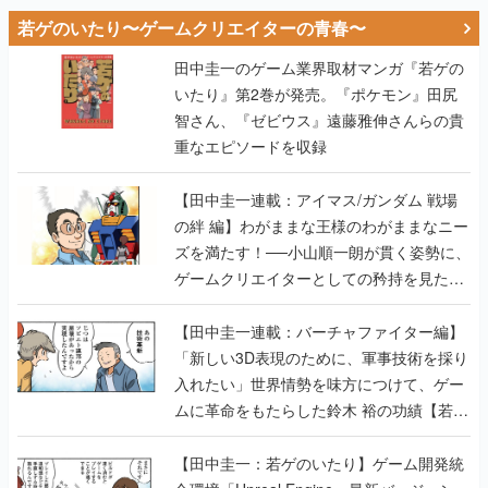
若ゲのいたり〜ゲームクリエイターの青春〜
田中圭一のゲーム業界取材マンガ『若ゲの
いたり』第2巻が発売。『ポケモン』田尻
智さん、『ゼビウス』遠藤雅伸さんらの貴
重なエピソードを収録
【田中圭一連載：アイマス/ガンダム 戦場
の絆 編】わがままな王様のわがままなニー
ズを満たす！──小山順一朗が貫く姿勢に、
ゲームクリエイターとしての矜持を見た
【若ゲのいたり最終回】
【田中圭一連載：バーチャファイター編】
「新しい3D表現のために、軍事技術を採り
入れたい」世界情勢を味方につけて、ゲー
ムに革命をもたらした鈴木 裕の功績【若ゲ
のいたり】
【田中圭一：若ゲのいたり】ゲーム開発統