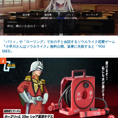
「パリィ」や「ローリング」で女の子と会話するソウルライク恋愛ゲーム
『小早川さんはソウルライク』無料公開。返事に失敗すると「YOU
DIED」
2