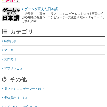
ゲームが変えた日本語
「経験値」「裏技」「ラスボス」… ゲームにまつわる言葉の起
源や用法の変遷を、コンピューター文化史研究家・タイニーP氏
が徹底調査。
カテゴリ
特集記事
マンガ
女性向け
アプリレビュー
その他
電ファミニコゲーマーとは？
媒体資料はこちら
XプレゼントCP応募規約