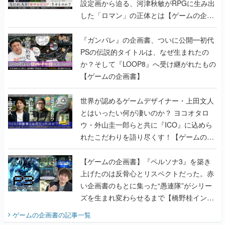
設定画から迫る、河津秋敏がRPGに生み出
した「ロマン」の正体とは【ゲームの企画
書】
『ガンパレ』の企画書、ついに公開━初代
PSの伝説的タイトルは、なぜ生まれたの
か？そして『LOOP8』へ受け継がれたもの
【ゲームの企画書】
世界が認めるゲームデザイナー・上田文人
とはいったい何が凄いのか？ ヨコオタロ
ウ・外山圭一郎らと共に『ICO』に込めら
れたこだわりを語り尽くす！【ゲームの企
画書】
【ゲームの企画書】『ペルソナ3』を築き
上げたのは反骨心とリスペクトだった。赤
い企画書のもとに集った“愚連隊”がシリー
ズを生まれ変わらせるまで【橋野桂インタ
ビュー】
ゲームの企画書
の記事一覧