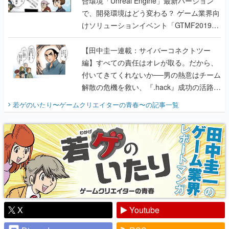
合環境「Unreal Engine」最新バージョン
で、開発環境はどう変わる？ ゲーム業界向
けソリューションイベント「GTMF2019」
に行って、より理解を深めよう【PR】
【田中圭一連載：サイバーコネクトツー
編】すべての責任はオレが取る。だから、
付いてきてくれないか──男の熱意はチーム
解散の危機を救い、『.hack』成功の活路を
開く。業界の快男児・松山 洋に流れる血は
若ゲのいたり〜ゲームクリエイターの青春〜
の記事一覧
『少年ジャンプ』色だった【若ゲのいた
り】
X
Youtube