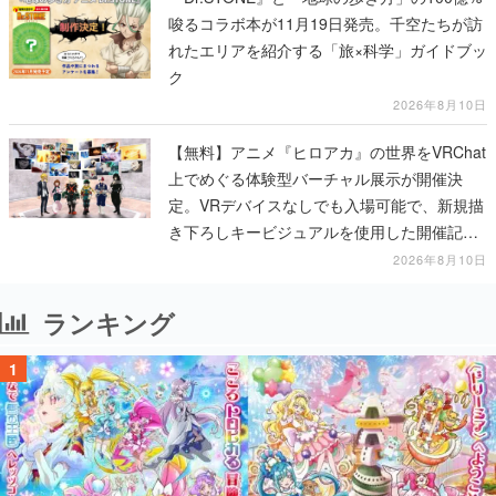
唆るコラボ本が11月19日発売。千空たちが訪
れたエリアを紹介する「旅×科学」ガイドブッ
ク
2026年8月10日
【無料】アニメ『ヒロアカ』の世界をVRChat
上でめぐる体験型バーチャル展示が開催決
定。VRデバイスなしでも入場可能で、新規描
き下ろしキービジュアルを使用した開催記念
グッズも販売
2026年8月10日
ランキング
1