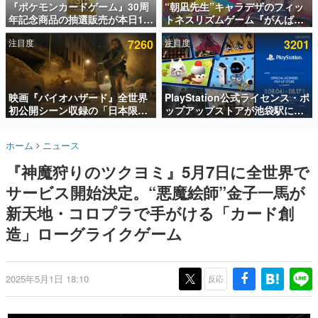
『ポケモンカードゲーム』30周
“朝凪先生”キャラデザのフィッ
年記念商品の抽選販売が本日12
トネスリズムゲーム『がんば
インタビュー
時より開始。拡張パック「30th
れ！チアリズム』Steamストア
注目度
7260
注目度
3201
CELEBRATION」のボックス
ページが公開。キャラクターの
連載・特集一覧
に、「プレミアムデッキセット
CVは陽向葵ゅかさん
エーフィ・ブラッキー」
殿堂入り記事
「FUTURISTIC BOX」の計3商
SNS拡散数が数千以上！ ページビュー数万以上！ などな
品
映画『バイオハザード』全世界
PlayStation公式ライセンス・ポ
ど。多くの人々に読まれた、電ファミ渾身の“殿堂入り”記
初公開シーン収録の「日本限
ップアップストアが池袋駅にて
事をまとめました。
定」予告映像が解禁。バイオの
期間限定で開催。夏のアパレル
日（8月10日）にあわせて、
や『ブラッドボーン』の新作ア
ゲームの企画書
ホーム
ニュース
「ラクーンシティ総合病院」へ
イテムが登場
名作ゲームクリエイターの方々に製作時のエピソードをお
聞きし、ヒットする企画（ゲーム）とは何か？を探ってい
行く配達人の姿が披露
『神魔狩りのツクヨミ』5月7日に全世界で
きます。
サービス開始決定。“悪魔絵師”金子一馬が
赫本
この物語を解いてはいけない。『赫本』は、〈試験問題〉
新天地・コロプラで手がける「カード創
の形をした短編ホラー小説集です。
造」ローグライクゲーム
新世代に訊く
これからのデジタルゲーム市場を担う若きクリエイター達
の姿を追い、彼らのルーツと情熱を探っていきます。
2025年5月1日 18:10
反応
ゲーム世代の作家たち
ゲームに多大な影響を受けた作家さんに取材し、ゲームが