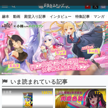
広告をスキップ
赫本
動画
殿堂入り記事
インタビュー
特集記事
マンガ
いま読まれている記事
ピックアップ
注目度
18678
注目度
17248
電ファミのいま読まれている記事ランキング
アプリセール情報