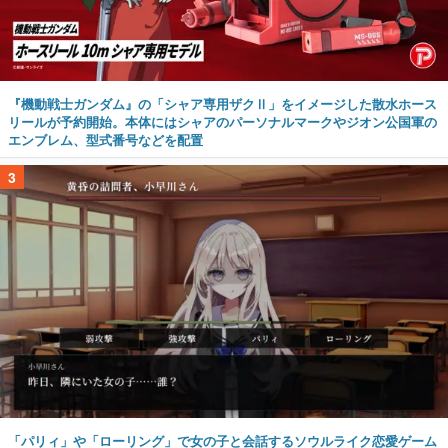
『機動戦士ガンダム』の「シャア専用ザクⅡ」をイメージした散水ホース
リールが予約開始。本体にはシャアのパーソナルマークやジオン公国軍の
エンブレム、型式番号などを配置
3
「パリィ」や「ローリング」で女の子と会話するソウルライク恋愛ゲーム