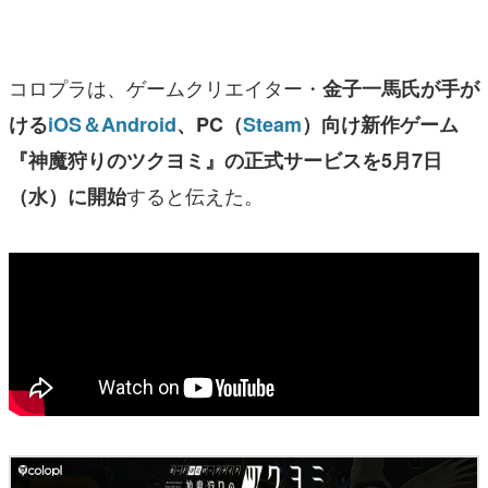
マンガ
女性向け
コロプラは、ゲームクリエイター・
金子一馬氏が手が
アプリレビュー
ける
iOS＆Android
、PC（
Steam
）向け新作ゲーム
『神魔狩りのツクヨミ』の正式サービスを5月7日
その他
すると伝えた。
（水）に開始
電ファミニコゲーマーとは？
運営：株式会社マレ