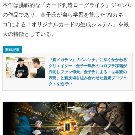
本作は挑戦的な「カード創造ローグライク」ジャンル
の作品であり、金子氏が自ら学習を施した“AIカネ
コ”による「オリジナルカードの生成システム」を最
大の特徴としている。
関連記事
『真メガテン』『ペルソナ』に深くかかわる
クリエイター・金子一馬氏のコロプラ移籍が
判明しファン仰天。金子氏による「世界観の
表現」と新技術を組み合わせた新規プロジェ
クトを進行中