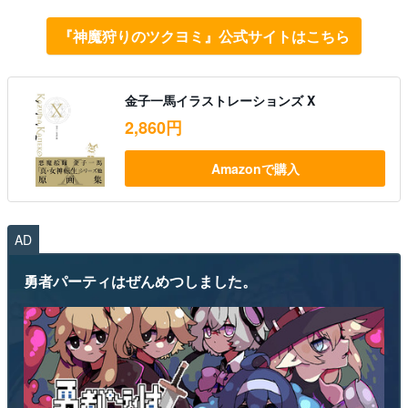
『神魔狩りのツクヨミ』公式サイトはこちら
金子一馬イラストレーションズ X
2,860円
Amazonで購入
AD
勇者パーティはぜんめつしました。