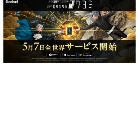
日本のコンテンツ産業やカルチャーに与えた影響を探る企
画です。
日本モバイルゲーム産業史
日本のモバイルゲーム史における主要なトピック・タイト
ルを網羅するほか、開発者へのインタビューや識者による
解説を掲載。約20年の歴史が一望できる決定版！
若ゲのいたり〜ゲームクリエイターの青春〜
『うつヌケ』『ペンと箸』等で知られるマンガ家・田中圭
一先生によるゲーム業界レポートマンガです。
なんでゲームは面白い？
ゲーム開発者・hamatsu氏がゲームの魅力を画面や操作の
具体的な形から解き明かしていく、硬派で骨太な評論連載
です。
ゲームが変えた日本語
「経験値」「裏技」「ラスボス」… ゲームにまつわる言葉
の起源や用法の変遷を、コンピューター文化史研究家・タ
イニーP氏が徹底調査。
カテゴリ
特集記事