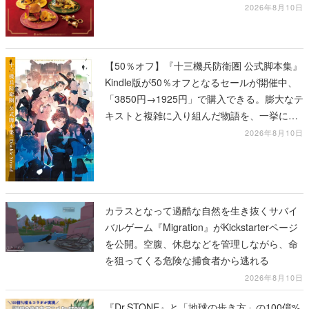
2026年8月10日
【50％オフ】『十三機兵防衛圏 公式脚本集』
Kindle版が50％オフとなるセールが開催中、
「3850円→1925円」で購入できる。膨大なテ
キストと複雑に入り組んだ物語を、一挙に再
確認
2026年8月10日
カラスとなって過酷な自然を生き抜くサバイ
バルゲーム『Migration』がKickstarterページ
を公開。空腹、休息などを管理しながら、命
を狙ってくる危険な捕食者から逃れる
2026年8月10日
『Dr.STONE』と「地球の歩き方」の100億%