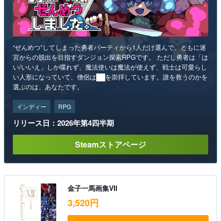
“ぜんめつ”してしまった勇者パーティから1人だけ選んで、ともに迷
宮からの脱出を目指すダンジョン探索RPGです。 ただし勇者は「は
い/いいえ」しか喋れず、魔法使いは魔法が使えず、戦士は可愛らし
い人形になっていて、僧侶は██を崇拝しています。誰を救うのかを
選ぶのは、あなたです。
インディー
RPG
リリース日：2026年第4四半期
Steamストアページ
金子一馬画集VII
3,520円